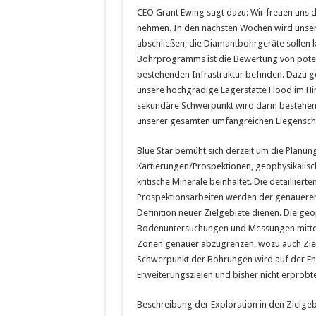
CEO Grant Ewing sagt dazu: Wir freuen uns 
nehmen. In den nächsten Wochen wird unser
abschließen; die Diamantbohrgeräte sollen 
Bohrprogramms ist die Bewertung von potenzi
bestehenden Infrastruktur befinden. Dazu g
unsere hochgradige Lagerstätte Flood im Hi
sekundäre Schwerpunkt wird darin bestehen,
unserer gesamten umfangreichen Liegenscha
Blue Star bemüht sich derzeit um die Plan
Kartierungen/Prospektionen, geophysikalis
kritische Minerale beinhaltet. Die detaillier
Prospektionsarbeiten werden der genaueren
Definition neuer Zielgebiete dienen. Die ge
Bodenuntersuchungen und Messungen mittels
Zonen genauer abzugrenzen, wozu auch Ziele
Schwerpunkt der Bohrungen wird auf der En
Erweiterungszielen und bisher nicht erprobte
Beschreibung der Exploration in den Zielgeb