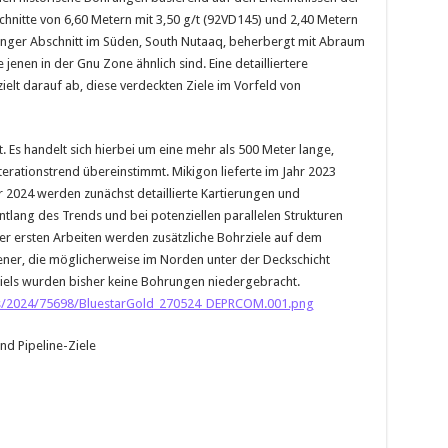
hnitte von 6,60 Metern mit 3,50 g/t (92VD145) und 2,40 Metern
langer Abschnitt im Süden, South Nutaaq, beherbergt mit Abraum
jenen in der Gnu Zone ähnlich sind. Eine detailliertere
zielt darauf ab, diese verdeckten Ziele im Vorfeld von
 Es handelt sich hierbei um eine mehr als 500 Meter lange,
terationstrend übereinstimmt. Mikigon lieferte im Jahr 2023
 2024 werden zunächst detaillierte Kartierungen und
ntlang des Trends und bei potenziellen parallelen Strukturen
er ersten Arbeiten werden zusätzliche Bohrziele auf dem
 jener, die möglicherweise im Norden unter der Deckschicht
ziels wurden bisher keine Bohrungen niedergebracht.
/2024/75698/BluestarGold_270524_DEPRCOM.001.png
nd Pipeline-Ziele