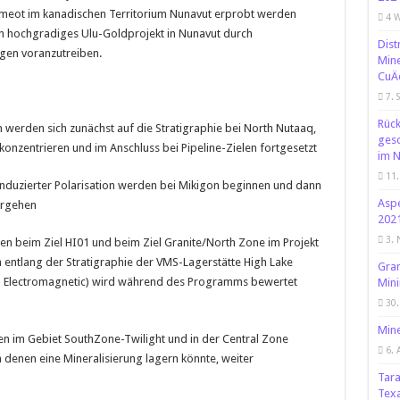
tikmeot im kanadischen Territorium Nunavut erprobt werden
4 
sein hochgradiges Ulu-Goldprojekt in Nunavut durch
Dist
gen voranzutreiben.
Mine
CuÄ
7. 
Rück
 werden sich zunächst auf die Stratigraphie bei North Nutaaq,
gesc
onzentrieren und im Anschluss bei Pipeline-Zielen fortgesetzt
im 
11.
induzierter Polarisation werden bei Mikigon beginnen und dann
Aspe
ergehen
2021
3.
 beim Ziel HI01 und beim Ziel Granite/North Zone im Projekt
 entlang der Stratigraphie der VMS-Lagerstätte High Lake
Gra
 Electromagnetic) wird während des Programms bewertet
Mini
30
Mine
 im Gebiet SouthZone-Twilight und in der Central Zone
6. 
n denen eine Mineralisierung lagern könnte, weiter
Tara
Tex