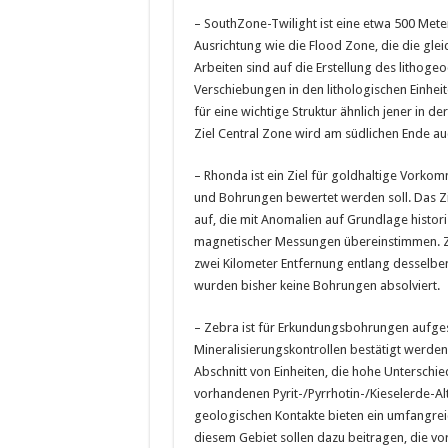
– SouthZone-Twilight ist eine etwa 500 Meter
Ausrichtung wie die Flood Zone, die die glei
Arbeiten sind auf die Erstellung des lithoge
Verschiebungen in den lithologischen Einheite
für eine wichtige Struktur ähnlich jener in d
Ziel Central Zone wird am südlichen Ende au
– Rhonda ist ein Ziel für goldhaltige Vork
und Bohrungen bewertet werden soll. Das Zi
auf, die mit Anomalien auf Grundlage hist
magnetischer Messungen übereinstimmen. Zw
zwei Kilometer Entfernung entlang desselben 
wurden bisher keine Bohrungen absolviert.
– Zebra ist für Erkundungsbohrungen aufge
Mineralisierungskontrollen bestätigt werden 
Abschnitt von Einheiten, die hohe Unterschied
vorhandenen Pyrit-/Pyrrhotin-/Kieselerde-Al
geologischen Kontakte bieten ein umfangre
diesem Gebiet sollen dazu beitragen, die v