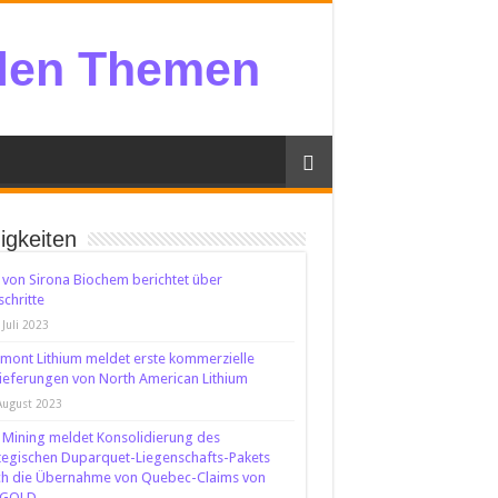
llen Themen
igkeiten
von Sirona Biochem berichtet über
schritte
 Juli 2023
mont Lithium meldet erste kommerzielle
ieferungen von North American Lithium
August 2023
t Mining meldet Konsolidierung des
tegischen Duparquet-Liegenschafts-Pakets
ch die Übernahme von Quebec-Claims von
GOLD