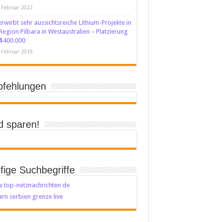
 Februar 2022
erwirbt sehr aussichtsreiche Lithium-Projekte in
Region Pilbara in Westaustralien – Platzierung
$400.000
 Februar 2019
fehlungen
d sparen!
fige Suchbegriffe
 top-netznachrichten de
rn serbien grenze live