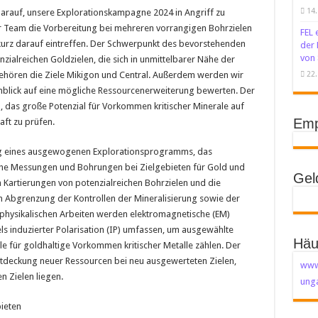
14.
darauf, unsere Explorationskampagne 2024 in Angriff zu
 Team die Vorbereitung bei mehreren vorrangigen Bohrzielen
FEL 
kurz darauf eintreffen. Der Schwerpunkt des bevorstehenden
der 
von 
alreichen Goldzielen, die sich in unmittelbarer Nähe der
ehören die Ziele Mikigon und Central. Außerdem werden wir
22.
nblick auf eine mögliche Ressourcenerweiterung bewerten. Der
 das große Potenzial für Vorkommen kritischer Minerale auf
Emp
ft zu prüfen.
ung eines ausgewogenen Explorationsprogramms, das
che Messungen und Bohrungen bei Zielgebieten für Gold und
Gel
ten Kartierungen von potenzialreichen Bohrzielen und die
 Abgrenzung der Kontrollen der Mineralisierung sowie der
ophysikalischen Arbeiten werden elektromagnetische (EM)
 induzierter Polarisation (IP) umfassen, um ausgewählte
Häu
 für goldhaltige Vorkommen kritischer Metalle zählen. Der
tdeckung neuer Ressourcen bei neu ausgewerteten Zielen,
www
n Zielen liegen.
unga
ieten