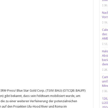
30.
Nach
Vorr
19.
Cale
das 
AME
12
Halo
Absi
beri
dem
28.
Came
umf
Min
/ IRW-Press/ Blue Star Gold Corp. (TSXV: BAU) (OTCQB: BAUFF)
30.
n) gibt bekannt, dass sein Feldteam mobilisiert wurde, um
126,
e zu einer weiteren Verfeinerung der potenzialreichen
Li2O
on auf den Projekten Ulu-Hood River und Roma im
2024