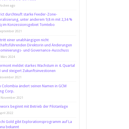
Wochen ago
rict durchteuft starke Feeder-Zone-
ralisierung, unter anderem 9,8 m mit 2,34 %
q im Konzessionsgebiet Tomtebo
September 2021
tritt einer unabhängigen nicht
häftsführenden Direktorin und Änderungen
Nominierungs- und Governance-Ausschuss
 März 2024
rmont meldet starkes Wachstum in 4. Quartal
 und steigert Zukunftsinvestionen
 November 2021
n Colombia ändert seinen Namen in GCM
ng Corp.
. November 2021
worx beginnt mit Betrieb der Pilotanlage
April 2022
chi Gold gibt Explorationsprogramm auf La
ana bekannt