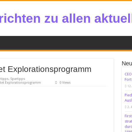
ichten zu allen aktue
Neu
tet Explorationsprogramm
CEO 
tipps, Spartipps
Fort
artet Explorationsprogramm
0 Views
12.
Pied
Ausl
2. 
Firs
stra
dur
IAM