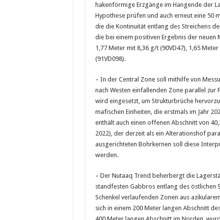
hakenförmige Erzgänge im Hangende der Lag
Hypothese prüfen und auch erneut eine 50 m
die die Kontinuität entlang des Streichens 
die bei einem positiven Ergebnis der neuen
1,77 Meter mit 8,36 g/t (90VD47), 1,65 Meter
(91VD098).
– In der Central Zone soll mithilfe von Mess
nach Westen einfallenden Zone parallel zur
wird eingesetzt, um Strukturbrüche hervorz
mafischen Einheiten, die erstmals im Jahr 202
enthält auch einen offenen Abschnitt von 4
2022), der derzeit als ein Alterationshof para
ausgerichteten Bohrkernen soll diese Interpre
werden.
– Der Nutaaq Trend beherbergt die Lagerstä
standfesten Gabbros entlang des östlichen Sc
Schenkel verlaufenden Zonen aus azikularem
sich in einem 200 Meter langen Abschnitt de
400 Meter langen Abschnitt im Norden, wurd