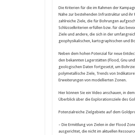
Die Kriterien für die im Rahmen der Kampagn
Nähe zur bestehenden Infrastruktur und ihr 
zahlreiche Ziele, die für Bohrungen aufgesc
Schlüsselkriterien erfüllen bzw. für das be
Ziele und andere, die sich in der umfangreic
geophysikalischen, kartographischen und
Neben dem hohen Potenzial für neue Entdeck
den bekannten Lagerstätten (Flood, Gnu und 
geologischen Daten fortgesetzt, um Bohrziele
polymetallische Ziele, Trends von Indikator
Erweiterungen von modellierten Zonen.
Hier können Sie ein Video anschauen, in dem 
Überblick über die Explorationsziele des Gol
Potenzialreiche Zielgebiete auf dem Goldpro
– Die Ermittlung von Zielen in der Flood Zo
ausgerichtet, die nicht im aktuellen Ressour