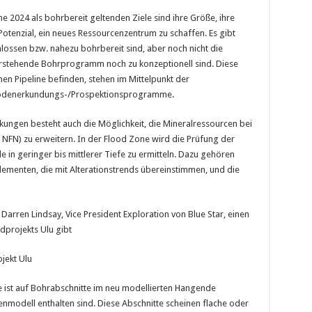
e 2024 als bohrbereit geltenden Ziele sind ihre Größe, ihre
Potenzial, ein neues Ressourcenzentrum zu schaffen. Es gibt
hlossen bzw. nahezu bohrbereit sind, aber noch nicht die
vorstehende Bohrprogramm noch zu konzeptionell sind. Diese
hen Pipeline befinden, stehen im Mittelpunkt der
 Bodenerkundungs-/Prospektionsprogramme.
ungen besteht auch die Möglichkeit, die Mineralressourcen bei
NFN) zu erweitern. In der Flood Zone wird die Prüfung der
 in geringer bis mittlerer Tiefe zu ermitteln. Dazu gehören
elementen, die mit Alterationstrends übereinstimmen, und die
Darren Lindsay, Vice President Exploration von Blue Star, einen
dprojekts Ulu gibt
jekt Ulu
ne ist auf Bohrabschnitte im neu modellierten Hangende
cenmodell enthalten sind. Diese Abschnitte scheinen flache oder