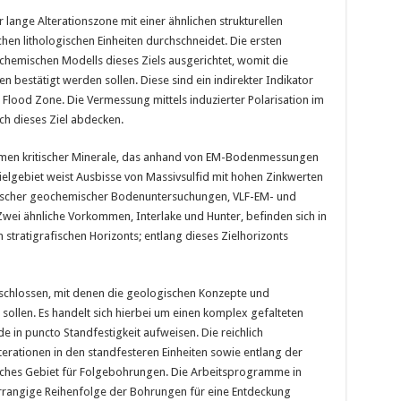
 lange Alterationszone mit einer ähnlichen strukturellen
chen lithologischen Einheiten durchschneidet. Die ersten
ochemischen Modells dieses Ziels ausgerichtet, womit die
n bestätigt werden sollen. Diese sind ein indirekter Indikator
er Flood Zone. Die Vermessung mittels induzierter Polarisation im
ch dieses Ziel abdecken.
ommen kritischer Minerale, das anhand von EM-Bodenmessungen
elgebiet weist Ausbisse von Massivsulfid mit hohen Zinkwerten
orischer geochemischer Bodenuntersuchungen, VLF-EM- und
ei ähnliche Vorkommen, Interlake und Hunter, befinden sich in
stratigrafischen Horizonts; entlang dieses Zielhorizonts
schlossen, mit denen die geologischen Konzepte und
sollen. Es handelt sich hierbei um einen komplex gefalteten
e in puncto Standfestigkeit aufweisen. Die reichlich
terationen in den standfesteren Einheiten sowie entlang der
iches Gebiet für Folgebohrungen. Die Arbeitsprogramme in
orrangige Reihenfolge der Bohrungen für eine Entdeckung