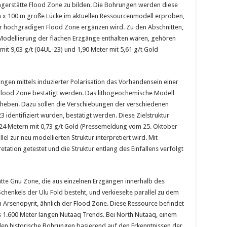
erstätte Flood Zone zu bilden. Die Bohrungen werden diese
 x 100 m große Lücke im aktuellen Ressourcenmodell erproben,
der hochgradigen Flood Zone ergänzen wird. Zu den Abschnitten,
 Modellierung der flachen Erzgänge enthalten wären, gehören
 mit 9,03 g/t (04UL-23) und 1,90 Meter mit 5,61 g/t Gold
ungen mittels induzierter Polarisation das Vorhandensein einer
 Flood Zone bestätigt werden. Das lithogeochemische Modell
uheben. Dazu sollen die Verschiebungen der verschiedenen
3 identifiziert wurden, bestätigt werden. Diese Zielstruktur
0,24 Metern mit 0,73 g/t Gold (Pressemeldung vom 25. Oktober
llel zur neu modellierten Struktur interpretiert wird. Mit
tation getestet und die Struktur entlang des Einfallens verfolgt
tte Gnu Zone, die aus einzelnen Erzgängen innerhalb des
henkels der Ulu Fold besteht, und verkieselte parallel zu dem
 Arsenopyrit, ähnlich der Flood Zone. Diese Ressource befindet
s 1.600 Meter langen Nutaaq Trends. Bei North Nutaaq, einem
en historische Bohrungen basierend auf den Erkenntnissen der