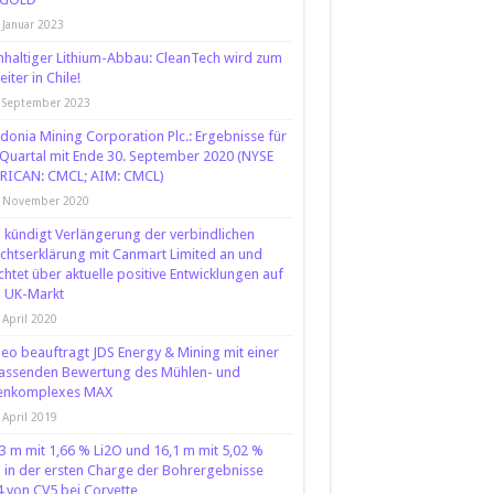
 Januar 2023
haltiger Lithium-Abbau: CleanTech wird zum
eiter in Chile!
 September 2023
donia Mining Corporation Plc.: Ergebnisse für
Quartal mit Ende 30. September 2020 (NYSE
RICAN: CMCL; AIM: CMCL)
. November 2020
 kündigt Verlängerung der verbindlichen
chtserklärung mit Canmart Limited an und
chtet über aktuelle positive Entwicklungen auf
 UK-Markt
 April 2020
o beauftragt JDS Energy & Mining mit einer
assenden Bewertung des Mühlen- und
enkomplexes MAX
 April 2019
3 m mit 1,66 % Li2O und 16,1 m mit 5,02 %
 in der ersten Charge der Bohrergebnisse
 von CV5 bei Corvette