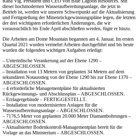
Rana Vig, President und CEO von Blue Lagoon Resources. Mit
dieser hochmodernen Wasseraufbereitungsanlage, die jetzt in
Betrieb ist, werden wir unseren Schwerpunkt auf die Aktualisierung
und Fertigstellung der Minenrückgewinnungspläne legen, die letzten
der drei wichtigsten erforderlichen Änderungen, die wir
voraussichtlich bis Ende April abschließen werden, fügte er hinzu.
Die Arbeiten am Dome Mountain begannen am 4. Januar. Im ersten
Quartal 2021 wurden vermehrt Arbeiten durchgeführt und bis heute
wurden die folgenden wichtigen Aufgaben erledigt:
– Unterirdische Verankerung auf der Ebene 1290 –
ABGESCHLOSSEN.
– Installation von 13 Metern von geplanten 34 Metern auf dem
sekundären Notausstieg von der Ebene 1290 bis zur Ebene 1370 –
ABGESCHLOSSEN.
– 4 erforderliche Managementpläne für aktualisierten
Rückgewinnungs- und Abschlussplan – ABGESCHLOSSEN.
– Erzlagergebäude – FERTIGGESTELLT.
– Installation von modernisierten Anlagen für die
Wasseraufbereitungsanlage – ABGESCHLOSSEN.
– 7176,5 Meter von geplanten 20.000 Meter Diamantbohrungen –
ABGESCHLOSSEN.
– Aktualisierter Bodenkontroll-Managementplan bereit für die
Vorlage an das Ministerium – ABGESCHLOSSEN.