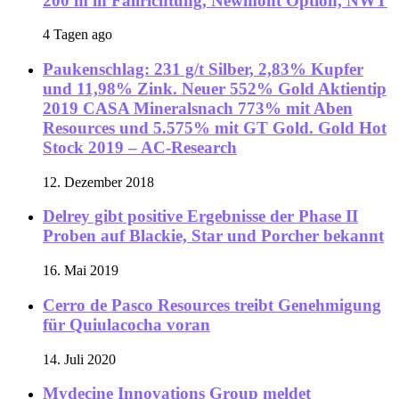
200 m in Fallrichtung, Newmont Option, NWT
4 Tagen ago
Paukenschlag: 231 g/t Silber, 2,83% Kupfer
und 11,98% Zink. Neuer 552% Gold Aktientip
2019 CASA Mineralsnach 773% mit Aben
Resources und 5.575% mit GT Gold. Gold Hot
Stock 2019 – AC-Research
12. Dezember 2018
Delrey gibt positive Ergebnisse der Phase II
Proben auf Blackie, Star und Porcher bekannt
16. Mai 2019
Cerro de Pasco Resources treibt Genehmigung
für Quiulacocha voran
14. Juli 2020
Mydecine Innovations Group meldet