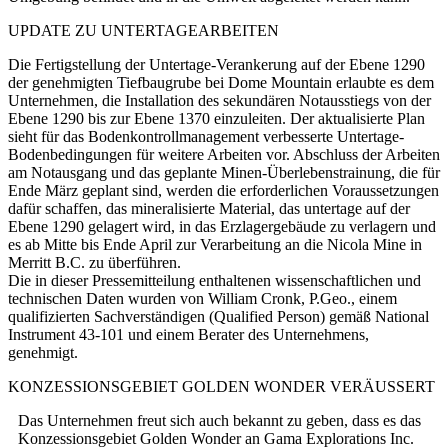
UPDATE ZU UNTERTAGEARBEITEN
Die Fertigstellung der Untertage-Verankerung auf der Ebene 1290
der genehmigten Tiefbaugrube bei Dome Mountain erlaubte es dem
Unternehmen, die Installation des sekundären Notausstiegs von der
Ebene 1290 bis zur Ebene 1370 einzuleiten. Der aktualisierte Plan
sieht für das Bodenkontrollmanagement verbesserte Untertage-
Bodenbedingungen für weitere Arbeiten vor. Abschluss der Arbeiten
am Notausgang und das geplante Minen-Überlebenstrainung, die für
Ende März geplant sind, werden die erforderlichen Voraussetzungen
dafür schaffen, das mineralisierte Material, das untertage auf der
Ebene 1290 gelagert wird, in das Erzlagergebäude zu verlagern und
es ab Mitte bis Ende April zur Verarbeitung an die Nicola Mine in
Merritt B.C. zu überführen.
Die in dieser Pressemitteilung enthaltenen wissenschaftlichen und
technischen Daten wurden von William Cronk, P.Geo., einem
qualifizierten Sachverständigen (Qualified Person) gemäß National
Instrument 43-101 und einem Berater des Unternehmens,
genehmigt.
KONZESSIONSGEBIET GOLDEN WONDER VERÄUSSERT
Das Unternehmen freut sich auch bekannt zu geben, dass es das
Konzessionsgebiet Golden Wonder an Gama Explorations Inc.