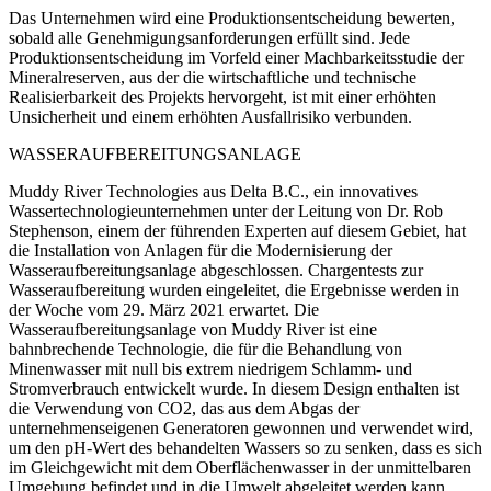
Das Unternehmen wird eine Produktionsentscheidung bewerten,
sobald alle Genehmigungsanforderungen erfüllt sind. Jede
Produktionsentscheidung im Vorfeld einer Machbarkeitsstudie der
Mineralreserven, aus der die wirtschaftliche und technische
Realisierbarkeit des Projekts hervorgeht, ist mit einer erhöhten
Unsicherheit und einem erhöhten Ausfallrisiko verbunden.
WASSERAUFBEREITUNGSANLAGE
Muddy River Technologies aus Delta B.C., ein innovatives
Wassertechnologieunternehmen unter der Leitung von Dr. Rob
Stephenson, einem der führenden Experten auf diesem Gebiet, hat
die Installation von Anlagen für die Modernisierung der
Wasseraufbereitungsanlage abgeschlossen. Chargentests zur
Wasseraufbereitung wurden eingeleitet, die Ergebnisse werden in
der Woche vom 29. März 2021 erwartet. Die
Wasseraufbereitungsanlage von Muddy River ist eine
bahnbrechende Technologie, die für die Behandlung von
Minenwasser mit null bis extrem niedrigem Schlamm- und
Stromverbrauch entwickelt wurde. In diesem Design enthalten ist
die Verwendung von CO2, das aus dem Abgas der
unternehmenseigenen Generatoren gewonnen und verwendet wird,
um den pH-Wert des behandelten Wassers so zu senken, dass es sich
im Gleichgewicht mit dem Oberflächenwasser in der unmittelbaren
Umgebung befindet und in die Umwelt abgeleitet werden kann.