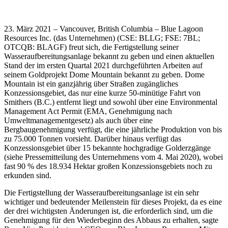
23. März 2021 – Vancouver, British Columbia – Blue Lagoon
Resources Inc. (das Unternehmen) (CSE: BLLG; FSE: 7BL;
OTCQB: BLAGF) freut sich, die Fertigstellung seiner
Wasseraufbereitungsanlage bekannt zu geben und einen aktuellen
Stand der im ersten Quartal 2021 durchgeführten Arbeiten auf
seinem Goldprojekt Dome Mountain bekannt zu geben. Dome
Mountain ist ein ganzjährig über Straßen zugängliches
Konzessionsgebiet, das nur eine kurze 50-minütige Fahrt von
Smithers (B.C.) entfernt liegt und sowohl über eine Environmental
Management Act Permit (EMA, Genehmigung nach
Umweltmanagementgesetz) als auch über eine
Bergbaugenehmigung verfügt, die eine jährliche Produktion von bis
zu 75.000 Tonnen vorsieht. Darüber hinaus verfügt das
Konzessionsgebiet über 15 bekannte hochgradige Golderzgänge
(siehe Pressemitteilung des Unternehmens vom 4. Mai 2020), wobei
fast 90 % des 18.934 Hektar großen Konzessionsgebiets noch zu
erkunden sind.
Die Fertigstellung der Wasseraufbereitungsanlage ist ein sehr
wichtiger und bedeutender Meilenstein für dieses Projekt, da es eine
der drei wichtigsten Änderungen ist, die erforderlich sind, um die
Genehmigung für den Wiederbeginn des Abbaus zu erhalten, sagte