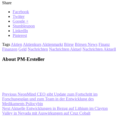
Share
Facebook
Twitter
Google +
Stumbleupon
LinkedIn
Pinterest
Tags
Aktien
Aktienkurs
Aktienmarkt
Börse
Börsen News
Finanz
Finanzen
Geld
Nachrichten
Nachrichten Aktuel
Nachrichten Aktuell
About PM-Ersteller
Previous
NeonMind CEO gibt Update zum Fortschritt im
Forschungsplan und zum Team in der Entwicklung des
Medikaments Psilocybin
Next
Aktuelle Entwicklungen in Bezug auf Lithium im Clayton
Valley in Nevada mit Auswirkungen auf Cruz Cobalt