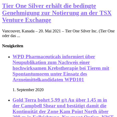
Tier One Silver erhält die bedingte
Genehmigung zur Notierung an der TSX
Venture Exchange
Vancouver, Kanada – 20. Mai 2021 – Tier One Silver Inc. (Tier One
oder das ...
Neuigkeiten
WPD Pharmaceuticals informiert über
Neupublikation zum Nachweis einer
hochwirksamen Krebstherapie bei Tieren mit
Spontantumoren unter Einsatz des
Arzneimittelkandidaten WPD101
1. September 2020
Gold Terra bohrt 5,99 g/t Au über 1,45 m in
der Campbell Shear und bestätigt damit die
Kontinuität der Zone Kam Point North über