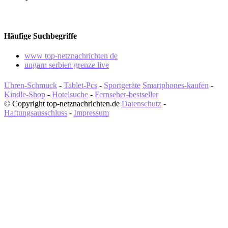
Häufige Suchbegriffe
www top-netznachrichten de
ungarn serbien grenze live
Uhren-Schmuck
-
Tablet-Pcs
-
Sportgeräte
Smartphones-kaufen
-
Kindle-Shop
-
Hotelsuche
-
Fernseher-bestseller
© Copyright top-netznachrichten.de
Datenschutz
-
Haftungsausschluss
-
Impressum