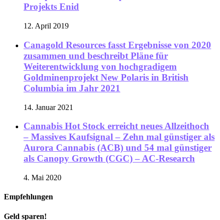
Projekts Enid
12. April 2019
Canagold Resources fasst Ergebnisse von 2020
zusammen und beschreibt Pläne für
Weiterentwicklung von hochgradigem
Goldminenprojekt New Polaris in British
Columbia im Jahr 2021
14. Januar 2021
Cannabis Hot Stock erreicht neues Allzeithoch
– Massives Kaufsignal – Zehn mal günstiger als
Aurora Cannabis (ACB) und 54 mal günstiger
als Canopy Growth (CGC) – AC-Research
4. Mai 2020
Empfehlungen
Geld sparen!