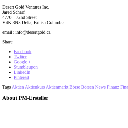
Desert Gold Ventures Inc.
Jared Scharf
4770 – 72nd Street
V4K 3N3 Delta, British Columbia
email : info@desertgold.ca
Share
Facebook
Twitter
Google +
Stumbleupon
LinkedIn
Pinterest
Tags
Aktien
Aktienkurs
Aktienmarkt
Börse
Börsen News
Finanz
Fin
About PM-Ersteller