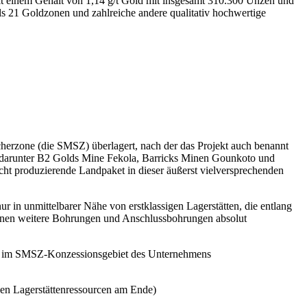
 einem Gehalt von 1,14 g/t Gold mit insgesamt 310.300 Unzen und
s 21 Goldzonen und zahlreiche andere qualitativ hochwertige
erzone (die SMSZ) überlagert, nach der das Projekt auch benannt
en, darunter B2 Golds Mine Fekola, Barricks Minen Gounkoto und
ht produzierende Landpaket in dieser äußerst vielversprechenden
r in unmittelbarer Nähe von erstklassigen Lagerstätten, die entlang
 denen weitere Bohrungen und Anschlussbohrungen absolut
rung im SMSZ-Konzessionsgebiet des Unternehmens
en Lagerstättenressourcen am Ende)