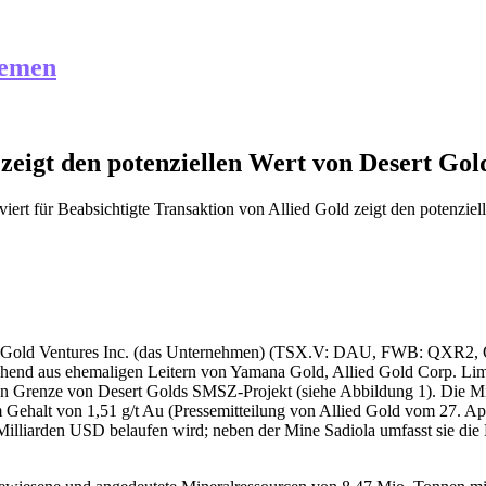
hemen
 zeigt den potenziellen Wert von Desert G
iert
für Beabsichtigte Transaktion von Allied Gold zeigt den potenzi
ert Gold Ventures Inc. (das Unternehmen) (TSX.V: DAU, FWB: QXR2, 
ehend aus ehemaligen Leitern von Yamana Gold, Allied Gold Corp. Lim
chen Grenze von Desert Golds SMSZ-Projekt (siehe Abbildung 1). Die M
 Gehalt von 1,51 g/t Au (Pressemitteilung von Allied Gold vom 27. Ap
2 Milliarden USD belaufen wird; neben der Mine Sadiola umfasst sie d