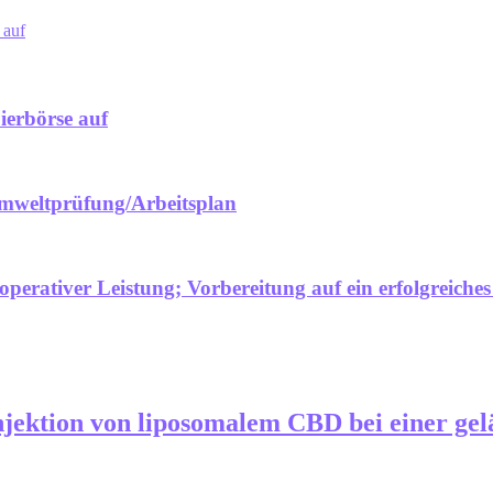
 auf
erbörse auf
mweltprüfung/Arbeitsplan
perativer Leistung; Vorbereitung auf ein erfolgreiche
njektion von liposomalem CBD bei einer g