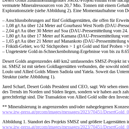
Desert Golds zusammenhängendes SMSZ-Projekt enthält erste nachge
vermutete Mineralressourcen von 20,7 Mio. Tonnen mit einem Gehalt 
Explorationsziele (siehe Abbildung 2). Eine Momentaufnahme von De
– Anschlussbohrungen auf fünf Goldlagerstätten, die offen für Erweit
– 1,08 g/t Au über 124 Meter auf Gourbassi West North (DAU-Presse
– 2,04 g/t Au über 30 Meter auf Soa (DAU-Pressemitteilung vom 24.
– 1,80 g/t Au über 17 Meter auf Kamana (DAU-Pressemitteilung vo
– 1,65 g/t Au über 21 Meter auf Manankoto (DAU-Pressemitteilung 
– Frikidi-Gebiet, wo 92 Stichproben > 1 g/t Gold und fünf Proben 
– Ungetestete Gold-in-Schneckenbohrung-Ergebnisse von bis zu 8.6
Desert Golds angrenzendes 440 km2 umfassendes SMSZ-Projekt ist vo
ist. SMSZ ist mit sieben Goldlagerstätten verbunden, die sowohl nör
Loulo und Allied Golds Minen Sadiola und Yatela. Soweit das Unter
Struktur (siehe Abbildung 1).
Jared Scharf, Desert Golds President und CEO, sagt: Wir sehen einen 
des Trends im Norden und Süden liegen, sondern wir haben auch zahl
gerechtfertigt sind. Die Transaktion von Allied Gold sollte den Inves
** Mineralisierung in angrenzenden und/oder nahegelegenen Konzess
www.irw-press.at/prcom/images/messages/2023/70451/DesertGold
Abbildung 1. Standort des Projekts SMSZ und größere Lagerstätten 
www.irw-press.at/prcom/images/messages/2023/70451/DesertGold