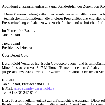
Abbildung 2. Zusammenfassung und Standortplan der Zonen von K
Diese Pressemitteilung enthält bestimmte wissenschaftliche und tech
technischen Informationen, die in dieser Pressemitteilung enthalten
Pressemitteilung enthaltenen wissenschaftlichen und technischen Inf
Im Namen des Boards
Jared Scharf
___________________________
Jared Scharf
President & Director
Über Desert Gold
Desert Gold Ventures Inc. ist ein Goldexplorations- und Erschließ
Mineralressourcen von 8,47 Millionen Tonnen mit einem Gehalt von 
(insgesamt 769.200 Unzen). Für weitere Informationen besuchen Sie 
Kontakt
Jared Scharf, President and CEO
E-Mail:
jared.scharf@desertgold.ca
Tel.: +1 (858) 247-8195
Diese Pressemitteilung enthält zukunftsgerichtete Aussagen. Diese z
Ergebnisse erheblich von den in diesen zukunftsgerichteten Aussage