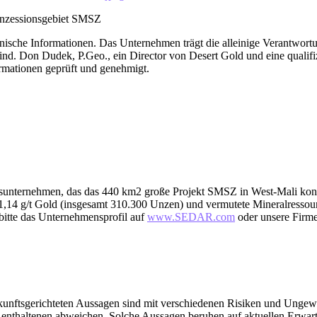
onzessionsgebiet SMSZ
nische Informationen. Das Unternehmen trägt die alleinige Verantwortu
 sind. Don Dudek, P.Geo., ein Director von Desert Gold und eine qualifi
ormationen geprüft und genehmigt.
ungsunternehmen, das das 440 km2 große Projekt SMSZ in West-Mali kon
1,14 g/t Gold (insgesamt 310.300 Unzen) und vermutete Mineralressou
bitte das Unternehmensprofil auf
www.SEDAR.com
oder unsere Firm
ukunftsgerichteten Aussagen sind mit verschiedenen Risiken und Ungewi
n enthaltenen abweichen. Solche Aussagen beruhen auf aktuellen Erwar