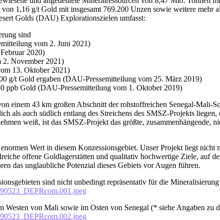
wiesene und angedeutete Mineralressourcen von 8,47 Mio. Tonnen mit
von 1,16 g/t Gold mit insgesamt 769.200 Unzen sowie weitere mehr al
sert Golds (DAU) Explorationszielen umfasst:
erung sind
mitteilung vom 2. Juni 2021)
 Februar 2020)
m 2. November 2021)
vom 13. Oktober 2021)
>100 g/t Gold ergaben (DAU-Pressemitteilung vom 25. März 2019)
50 ppb Gold (DAU-Pressemitteilung vom 1. Oktober 2019)
n einem 43 km großen Abschnitt der rohstoffreichen Senegal-Mali-Sch
dlich als auch südlich entlang des Streichens des SMSZ-Projekts lieg
nehmen weiß, ist das SMSZ-Projekt das größte, zusammenhängende, nic
enormen Wert in diesem Konzessionsgebiet. Unser Projekt liegt nicht nu
reiche offene Goldlagerstätten und qualitativ hochwertige Ziele, auf
toren das unglaubliche Potenzial dieses Gebiets vor Augen führen.
ionsgebieten sind nicht unbedingt repräsentativ für die Mineralisie
_090523_DEPRcom.001.jpeg
im Westen von Mali sowie im Osten von Senegal (* siehe Angaben zu d
_090523_DEPRcom.002.jpeg