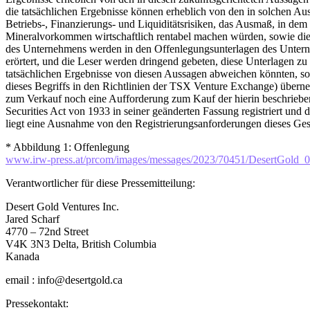
die tatsächlichen Ergebnisse können erheblich von den in solchen Au
Betriebs-, Finanzierungs- und Liquiditätsrisiken, das Ausmaß, in de
Mineralvorkommen wirtschaftlich rentabel machen würden, sowie di
des Unternehmens werden in den Offenlegungsunterlagen des Unterne
erörtert, und die Leser werden dringend gebeten, diese Unterlagen zu
tatsächlichen Ergebnisse von diesen Aussagen abweichen könnten, sof
dieses Begriffs in den Richtlinien der TSX Venture Exchange) überne
zum Verkauf noch eine Aufforderung zum Kauf der hierin beschrieben
Securities Act von 1933 in seiner geänderten Fassung registriert un
liegt eine Ausnahme von den Registrierungsanforderungen dieses Ges
* Abbildung 1: Offenlegung
www.irw-press.at/prcom/images/messages/2023/70451/DesertGol
Verantwortlicher für diese Pressemitteilung:
Desert Gold Ventures Inc.
Jared Scharf
4770 – 72nd Street
V4K 3N3 Delta, British Columbia
Kanada
email : info@desertgold.ca
Pressekontakt: