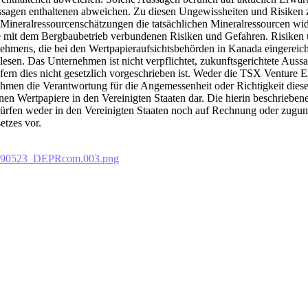
ssagen enthaltenen abweichen. Zu diesen Ungewissheiten und Risiken z
m Mineralressourcenschätzungen die tatsächlichen Mineralressourcen wid
e mit dem Bergbaubetrieb verbundenen Risiken und Gefahren. Risiken
hmens, die bei den Wertpapieraufsichtsbehörden in Kanada eingereic
 lesen. Das Unternehmen ist nicht verpflichtet, zukunftsgerichtete Aus
ern dies nicht gesetzlich vorgeschrieben ist. Weder die TSX Venture E
hmen die Verantwortung für die Angemessenheit oder Richtigkeit dieser 
en Wertpapiere in den Vereinigten Staaten dar. Die hierin beschrieb
d dürfen weder in den Vereinigten Staaten noch auf Rechnung oder zugun
etzes vor.
d_090523_DEPRcom.003.png