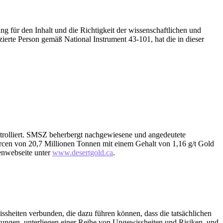
ng für den Inhalt und die Richtigkeit der wissenschaftlichen und
zierte Person gemäß National Instrument 43-101, hat die in dieser
trolliert. SMSZ beherbergt nachgewiesene und angedeutete
rcen von 20,7 Millionen Tonnen mit einem Gehalt von 1,16 g/t Gold
enwebseite unter
www.desertgold.ca
.
ssheiten verbunden, die dazu führen können, dass die tatsächlichen
tungen, unterliegen einer Reihe von Ungewissheiten und Risiken, und