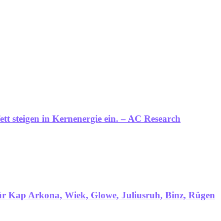
t steigen in Kernenergie ein. – AC Research
für Kap Arkona, Wiek, Glowe, Juliusruh, Binz, Rügen