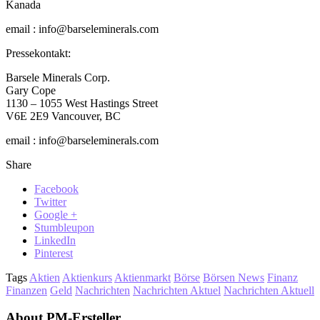
Kanada
email : info@barseleminerals.com
Pressekontakt:
Barsele Minerals Corp.
Gary Cope
1130 – 1055 West Hastings Street
V6E 2E9 Vancouver, BC
email : info@barseleminerals.com
Share
Facebook
Twitter
Google +
Stumbleupon
LinkedIn
Pinterest
Tags
Aktien
Aktienkurs
Aktienmarkt
Börse
Börsen News
Finanz
Finanzen
Geld
Nachrichten
Nachrichten Aktuel
Nachrichten Aktuell
About PM-Ersteller