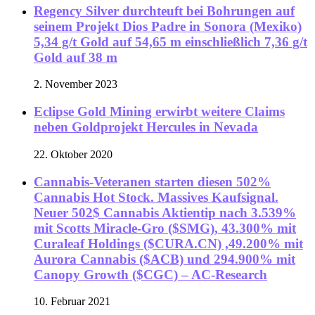
Regency Silver durchteuft bei Bohrungen auf
seinem Projekt Dios Padre in Sonora (Mexiko)
5,34 g/t Gold auf 54,65 m einschließlich 7,36 g/t
Gold auf 38 m
2. November 2023
Eclipse Gold Mining erwirbt weitere Claims
neben Goldprojekt Hercules in Nevada
22. Oktober 2020
Cannabis-Veteranen starten diesen 502%
Cannabis Hot Stock. Massives Kaufsignal.
Neuer 502$ Cannabis Aktientip nach 3.539%
mit Scotts Miracle-Gro ($SMG), 43.300% mit
Curaleaf Holdings ($CURA.CN) ,49.200% mit
Aurora Cannabis ($ACB) und 294.900% mit
Canopy Growth ($CGC) – AC-Research
10. Februar 2021