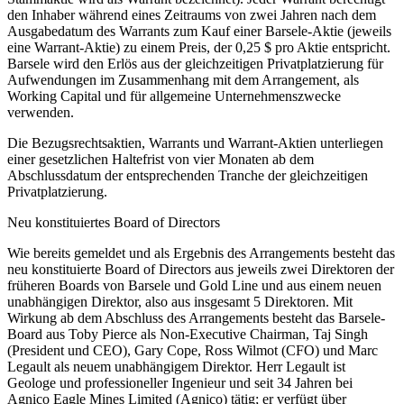
den Inhaber während eines Zeitraums von zwei Jahren nach dem
Ausgabedatum des Warrants zum Kauf einer Barsele-Aktie (jeweils
eine Warrant-Aktie) zu einem Preis, der 0,25 $ pro Aktie entspricht.
Barsele wird den Erlös aus der gleichzeitigen Privatplatzierung für
Aufwendungen im Zusammenhang mit dem Arrangement, als
Working Capital und für allgemeine Unternehmenszwecke
verwenden.
Die Bezugsrechtsaktien, Warrants und Warrant-Aktien unterliegen
einer gesetzlichen Haltefrist von vier Monaten ab dem
Abschlussdatum der entsprechenden Tranche der gleichzeitigen
Privatplatzierung.
Neu konstituiertes Board of Directors
Wie bereits gemeldet und als Ergebnis des Arrangements besteht das
neu konstituierte Board of Directors aus jeweils zwei Direktoren der
früheren Boards von Barsele und Gold Line und aus einem neuen
unabhängigen Direktor, also aus insgesamt 5 Direktoren. Mit
Wirkung ab dem Abschluss des Arrangements besteht das Barsele-
Board aus Toby Pierce als Non-Executive Chairman, Taj Singh
(President und CEO), Gary Cope, Ross Wilmot (CFO) und Marc
Legault als neuem unabhängigem Direktor. Herr Legault ist
Geologe und professioneller Ingenieur und seit 34 Jahren bei
Agnico Eagle Mines Limited (Agnico) tätig; er verfügt über