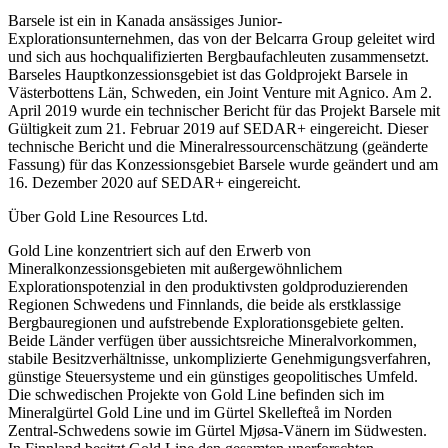
Barsele ist ein in Kanada ansässiges Junior-
Explorationsunternehmen, das von der Belcarra Group geleitet wird
und sich aus hochqualifizierten Bergbaufachleuten zusammensetzt.
Barseles Hauptkonzessionsgebiet ist das Goldprojekt Barsele in
Västerbottens Län, Schweden, ein Joint Venture mit Agnico. Am 2.
April 2019 wurde ein technischer Bericht für das Projekt Barsele mit
Gültigkeit zum 21. Februar 2019 auf SEDAR+ eingereicht. Dieser
technische Bericht und die Mineralressourcenschätzung (geänderte
Fassung) für das Konzessionsgebiet Barsele wurde geändert und am
16. Dezember 2020 auf SEDAR+ eingereicht.
Über Gold Line Resources Ltd.
Gold Line konzentriert sich auf den Erwerb von
Mineralkonzessionsgebieten mit außergewöhnlichem
Explorationspotenzial in den produktivsten goldproduzierenden
Regionen Schwedens und Finnlands, die beide als erstklassige
Bergbauregionen und aufstrebende Explorationsgebiete gelten.
Beide Länder verfügen über aussichtsreiche Mineralvorkommen,
stabile Besitzverhältnisse, unkomplizierte Genehmigungsverfahren,
günstige Steuersysteme und ein günstiges geopolitisches Umfeld.
Die schwedischen Projekte von Gold Line befinden sich im
Mineralgürtel Gold Line und im Gürtel Skellefteå im Norden
Zentral-Schwedens sowie im Gürtel Mjøsa-Vänern im Südwesten.