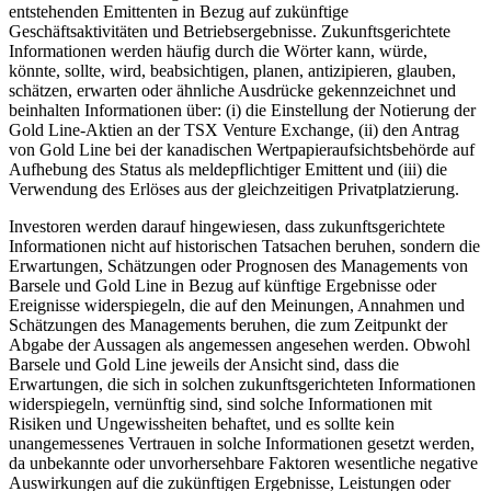
entstehenden Emittenten in Bezug auf zukünftige
Geschäftsaktivitäten und Betriebsergebnisse. Zukunftsgerichtete
Informationen werden häufig durch die Wörter kann, würde,
könnte, sollte, wird, beabsichtigen, planen, antizipieren, glauben,
schätzen, erwarten oder ähnliche Ausdrücke gekennzeichnet und
beinhalten Informationen über: (i) die Einstellung der Notierung der
Gold Line-Aktien an der TSX Venture Exchange, (ii) den Antrag
von Gold Line bei der kanadischen Wertpapieraufsichtsbehörde auf
Aufhebung des Status als meldepflichtiger Emittent und (iii) die
Verwendung des Erlöses aus der gleichzeitigen Privatplatzierung.
Investoren werden darauf hingewiesen, dass zukunftsgerichtete
Informationen nicht auf historischen Tatsachen beruhen, sondern die
Erwartungen, Schätzungen oder Prognosen des Managements von
Barsele und Gold Line in Bezug auf künftige Ergebnisse oder
Ereignisse widerspiegeln, die auf den Meinungen, Annahmen und
Schätzungen des Managements beruhen, die zum Zeitpunkt der
Abgabe der Aussagen als angemessen angesehen werden. Obwohl
Barsele und Gold Line jeweils der Ansicht sind, dass die
Erwartungen, die sich in solchen zukunftsgerichteten Informationen
widerspiegeln, vernünftig sind, sind solche Informationen mit
Risiken und Ungewissheiten behaftet, und es sollte kein
unangemessenes Vertrauen in solche Informationen gesetzt werden,
da unbekannte oder unvorhersehbare Faktoren wesentliche negative
Auswirkungen auf die zukünftigen Ergebnisse, Leistungen oder