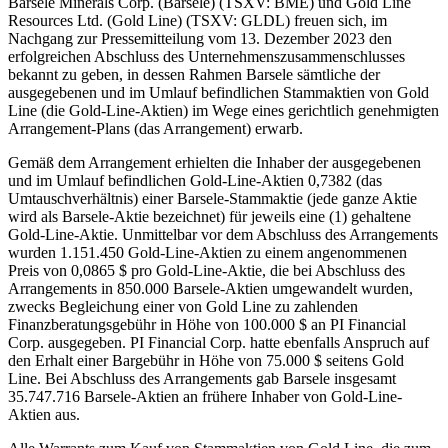
Barsele Minerals Corp. (Barsele) (TSXV: BME) und Gold Line
Resources Ltd. (Gold Line) (TSXV: GLDL) freuen sich, im
Nachgang zur Pressemitteilung vom 13. Dezember 2023 den
erfolgreichen Abschluss des Unternehmenszusammenschlusses
bekannt zu geben, in dessen Rahmen Barsele sämtliche der
ausgegebenen und im Umlauf befindlichen Stammaktien von Gold
Line (die Gold-Line-Aktien) im Wege eines gerichtlich genehmigten
Arrangement-Plans (das Arrangement) erwarb.
Gemäß dem Arrangement erhielten die Inhaber der ausgegebenen
und im Umlauf befindlichen Gold-Line-Aktien 0,7382 (das
Umtauschverhältnis) einer Barsele-Stammaktie (jede ganze Aktie
wird als Barsele-Aktie bezeichnet) für jeweils eine (1) gehaltene
Gold-Line-Aktie. Unmittelbar vor dem Abschluss des Arrangements
wurden 1.151.450 Gold-Line-Aktien zu einem angenommenen
Preis von 0,0865 $ pro Gold-Line-Aktie, die bei Abschluss des
Arrangements in 850.000 Barsele-Aktien umgewandelt wurden,
zwecks Begleichung einer von Gold Line zu zahlenden
Finanzberatungsgebühr in Höhe von 100.000 $ an PI Financial
Corp. ausgegeben. PI Financial Corp. hatte ebenfalls Anspruch auf
den Erhalt einer Bargebühr in Höhe von 75.000 $ seitens Gold
Line. Bei Abschluss des Arrangements gab Barsele insgesamt
35.747.716 Barsele-Aktien an frühere Inhaber von Gold-Line-
Aktien aus.