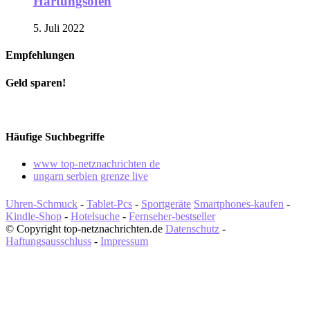
Härtungsofen
5. Juli 2022
Empfehlungen
Geld sparen!
Häufige Suchbegriffe
www top-netznachrichten de
ungarn serbien grenze live
Uhren-Schmuck
-
Tablet-Pcs
-
Sportgeräte
Smartphones-kaufen
-
Kindle-Shop
-
Hotelsuche
-
Fernseher-bestseller
© Copyright top-netznachrichten.de
Datenschutz
-
Haftungsausschluss
-
Impressum