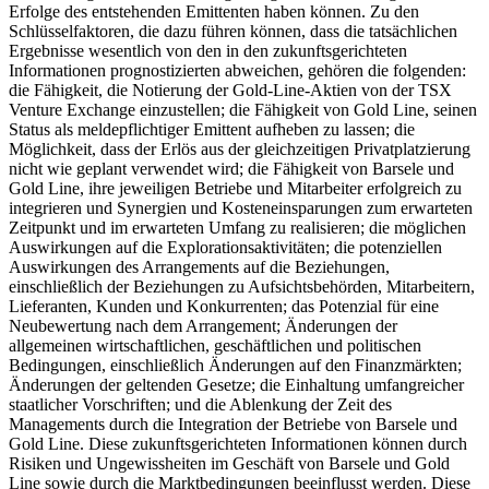
Erfolge des entstehenden Emittenten haben können. Zu den
Schlüsselfaktoren, die dazu führen können, dass die tatsächlichen
Ergebnisse wesentlich von den in den zukunftsgerichteten
Informationen prognostizierten abweichen, gehören die folgenden:
die Fähigkeit, die Notierung der Gold-Line-Aktien von der TSX
Venture Exchange einzustellen; die Fähigkeit von Gold Line, seinen
Status als meldepflichtiger Emittent aufheben zu lassen; die
Möglichkeit, dass der Erlös aus der gleichzeitigen Privatplatzierung
nicht wie geplant verwendet wird; die Fähigkeit von Barsele und
Gold Line, ihre jeweiligen Betriebe und Mitarbeiter erfolgreich zu
integrieren und Synergien und Kosteneinsparungen zum erwarteten
Zeitpunkt und im erwarteten Umfang zu realisieren; die möglichen
Auswirkungen auf die Explorationsaktivitäten; die potenziellen
Auswirkungen des Arrangements auf die Beziehungen,
einschließlich der Beziehungen zu Aufsichtsbehörden, Mitarbeitern,
Lieferanten, Kunden und Konkurrenten; das Potenzial für eine
Neubewertung nach dem Arrangement; Änderungen der
allgemeinen wirtschaftlichen, geschäftlichen und politischen
Bedingungen, einschließlich Änderungen auf den Finanzmärkten;
Änderungen der geltenden Gesetze; die Einhaltung umfangreicher
staatlicher Vorschriften; und die Ablenkung der Zeit des
Managements durch die Integration der Betriebe von Barsele und
Gold Line. Diese zukunftsgerichteten Informationen können durch
Risiken und Ungewissheiten im Geschäft von Barsele und Gold
Line sowie durch die Marktbedingungen beeinflusst werden. Diese