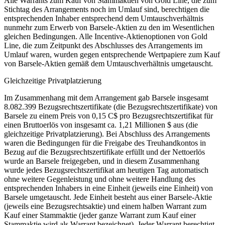
Alle Warrants zum Kauf von Stammaktien von Gold Line, die zum
Stichtag des Arrangements noch im Umlauf sind, berechtigen die
entsprechenden Inhaber entsprechend dem Umtauschverhältnis
nunmehr zum Erwerb von Barsele-Aktien zu den im Wesentlichen
gleichen Bedingungen. Alle Incentive-Aktienoptionen von Gold
Line, die zum Zeitpunkt des Abschlusses des Arrangements im
Umlauf waren, wurden gegen entsprechende Wertpapiere zum Kauf
von Barsele-Aktien gemäß dem Umtauschverhältnis umgetauscht.
Gleichzeitige Privatplatzierung
Im Zusammenhang mit dem Arrangement gab Barsele insgesamt
8.082.399 Bezugsrechtszertifikate (die Bezugsrechtszertifikate) von
Barsele zu einem Preis von 0,15 C$ pro Bezugsrechtszertifikat für
einen Bruttoerlös von insgesamt ca. 1,21 Millionen $ aus (die
gleichzeitige Privatplatzierung). Bei Abschluss des Arrangements
waren die Bedingungen für die Freigabe des Treuhandkontos in
Bezug auf die Bezugsrechtszertifikate erfüllt und der Nettoerlös
wurde an Barsele freigegeben, und in diesem Zusammenhang
wurde jedes Bezugsrechtszertifikat am heutigen Tag automatisch
ohne weitere Gegenleistung und ohne weitere Handlung des
entsprechenden Inhabers in eine Einheit (jeweils eine Einheit) von
Barsele umgetauscht. Jede Einheit besteht aus einer Barsele-Aktie
(jeweils eine Bezugsrechtsaktie) und einem halben Warrant zum
Kauf einer Stammaktie (jeder ganze Warrant zum Kauf einer
Stammaktie wird als Warrant bezeichnet). Jeder Warrant berechtigt