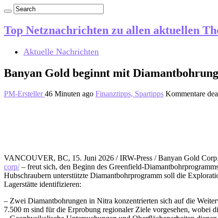
Top Netznachrichten zu allen aktuellen T
Aktuelle Nachrichten
Banyan Gold beginnt mit Diamantbohrunge
PM-Ersteller
46 Minuten ago
Finanztipps, Spartipps
Kommentare deak
VANCOUVER, BC, 15. Juni 2026 / IRW-Press / Banyan Gold Cor
corp/
– freut sich, den Beginn des Greenfield-Diamantbohrprogramms
Hubschraubern unterstützte Diamantbohrprogramm soll die Exploratio
Lagerstätte identifizieren:
– Zwei Diamantbohrungen in Nitra konzentrierten sich auf die Weite
7.500 m sind für die Erprobung regionaler Ziele vorgesehen, wobei d