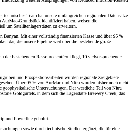
er Entdeckung weiterer Ausprägungen von Reduced Intrusion-Related
er technisches Team hat unsere umfangreichen regionalen Datensätze
n AurMac-Grundstück identifiziert haben, weisen die
l um Satellitenlagerstätten zu erweitern.
on Banyan. Mit einer vollständig finanzierten Kasse und über 95 %
eit dar, die unsere Pipeline weit über die bestehende große
der bestehenden Ressource entfernt liegt, 10 vielversprechende
gruben und Prospektionsarbeiten wurden regionale Zielgebiete
orgesehen. Über 95 % von AurMac und Nitra wurden bisher noch nicht
te geophysikalische Untersuchungen. Der westliche Teil von Nitra
bstone-Goldgürtels, in dem sich die Lagerstätte Brewery Creek, das
rip und Powerline gebohrt.
uchungen sowie durch technische Studien ergänzt, die für eine