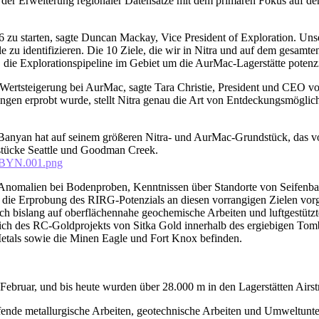
der Erweiterung regionaler Datensätze mit dem primären Fokus auf d
 zu starten, sagte Duncan Mackay, Vice President of Exploration. Uns
 zu identifizieren. Die 10 Ziele, die wir in Nitra und auf dem gesamte
ie Explorationspipeline im Gebiet um die AurMac-Lagerstätte potenziel
r Wertsteigerung bei AurMac, sagte Tara Christie, President und CEO v
gen erprobt wurde, stellt Nitra genau die Art von Entdeckungsmöglichk
anyan hat auf seinem größeren Nitra- und AurMac-Grundstück, das von 
dstücke Seattle und Goodman Creek.
_BYN.001.png
nomalien bei Bodenproben, Kenntnissen über Standorte von Seifenbau
ür die Erprobung des RIRG-Potenzials an diesen vorrangigen Zielen v
ich bislang auf oberflächennahe geochemische Arbeiten und luftgestütz
tlich des RC-Goldprojekts von Sitka Gold innerhalb des ergiebigen Tom
etals sowie die Minen Eagle und Fort Knox befinden.
bruar, und bis heute wurden über 28.000 m in den Lagerstätten Airst
nde metallurgische Arbeiten, geotechnische Arbeiten und Umweltunters