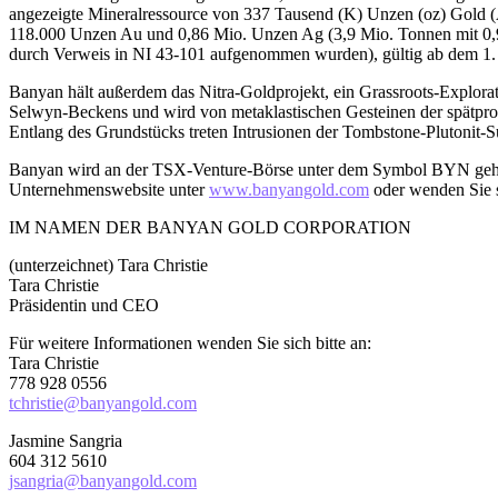
angezeigte Mineralressource von 337 Tausend (K) Unzen (oz) Gold (A
118.000 Unzen Au und 0,86 Mio. Unzen Ag (3,9 Mio. Tonnen mit 0,95 
durch Verweis in NI 43-101 aufgenommen wurden), gültig ab dem 1.
Banyan hält außerdem das Nitra-Goldprojekt, ein Grassroots-Explora
Selwyn-Beckens und wird von metaklastischen Gesteinen der spätprot
Entlang des Grundstücks treten Intrusionen der Tombstone-Plutonit-Su
Banyan wird an der TSX-Venture-Börse unter dem Symbol BYN gehan
Unternehmenswebsite unter
www.banyangold.com
oder wenden Sie 
IM NAMEN DER BANYAN GOLD CORPORATION
(unterzeichnet) Tara Christie
Tara Christie
Präsidentin und CEO
Für weitere Informationen wenden Sie sich bitte an:
Tara Christie
778 928 0556
tchristie@banyangold.com
Jasmine Sangria
604 312 5610
jsangria@banyangold.com