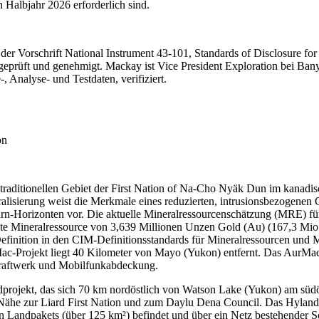
 Halbjahr 2026 erforderlich sind.
der Vorschrift National Instrument 43-101, Standards of Disclosure for 
rüft und genehmigt. Mackay ist Vice President Exploration bei Banyan
 Analyse- und Testdaten, verifiziert.
on
traditionellen Gebiet der First Nation of Na-Cho Nyäk Dun im kanadis
ralisierung weist die Merkmale eines reduzierten, intrusionsbezogenen
Skarn-Horizonten vor. Die aktuelle Mineralressourcenschätzung (MRE) f
te Mineralressource von 3,639 Millionen Unzen Gold (Au) (167,3 Mio. 
finition in den CIM-Definitionsstandards für Mineralressourcen und 
-Projekt liegt 40 Kilometer von Mayo (Yukon) entfernt. Das AurMac-
 Kraftwerk und Mobilfunkabdeckung.
ojekt, das sich 70 km nordöstlich von Watson Lake (Yukon) am südöst
Nähe zur Liard First Nation und zum Daylu Dena Council. Das Hyland-Proj
en Landpakets (über 125 km²) befindet und über ein Netz bestehender Sc