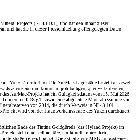
Mineral Projects (NI 43-101), und hat den Inhalt dieser
 und hat die in dieser Pressemitteilung offengelegten Daten,
chen Yukon-Territorium. Die AurMac-Lagerstätte besteht aus zwei
 Goldsystems auf und kommt in goldhaltigen, quer verlaufenden,
ür das AurMac-Projekt hat ein Gültigkeitsdatum vom 15. Mai 2026
Tonnen mit 0,68 g/t) sowie eine abgeleitete Mineralressource von
Mineralreserven von 2014, die durch Verweis in NI 43-101
Projekt wird von der Hauptverkehrsstraße des Yukon durchquert
lichen Ende des Tintina-Goldgürtels (das Hyland-Projekt) im
ekt stellt eine sedimentäre, strukturell kontrollierte,
hotterstraßen erreichbar ist. Die aktualisierte MRE umfasst eine