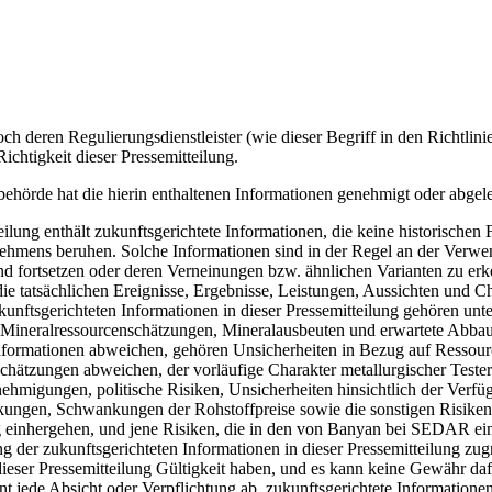
 Regulierungsdienstleister (wie dieser Begriff in den Richtlinien
chtigkeit dieser Pressemitteilung.
ehörde hat die hierin enthaltenen Informationen genehmigt oder abgele
t zukunftsgerichtete Informationen, die keine historischen Fakte
ens beruhen. Solche Informationen sind in der Regel an der Verwend
und fortsetzen oder deren Verneinungen bzw. ähnlichen Varianten zu er
ie tatsächlichen Ereignisse, Ergebnisse, Leistungen, Aussichten und C
unftsgerichteten Informationen in dieser Pressemitteilung gehören unt
den, Mineralressourcenschätzungen, Mineralausbeuten und erwartete Abba
 Informationen abweichen, gehören Unsicherheiten in Bezug auf Ressou
 Schätzungen abweichen, der vorläufige Charakter metallurgischer Test
ehmigungen, politische Risiken, Unsicherheiten hinsichtlich der Verfü
ngen, Schwankungen der Rohstoffpreise sowie die sonstigen Risiken, 
nung einhergehen, und jene Risiken, die in den von Banyan bei SEDAR 
ng der zukunftsgerichteten Informationen in dieser Pressemitteilung zu
dieser Pressemitteilung Gültigkeit haben, und es kann keine Gewähr daf
jede Absicht oder Verpflichtung ab, zukunftsgerichtete Informationen z