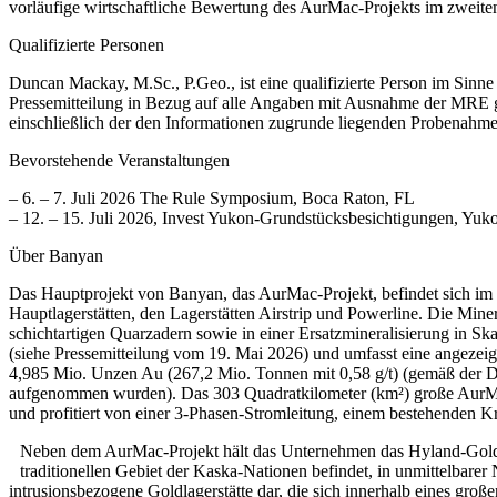
vorläufige wirtschaftliche Bewertung des AurMac-Projekts im zweiten
Qualifizierte Personen
Duncan Mackay, M.Sc., P.Geo., ist eine qualifizierte Person im Sinne 
Pressemitteilung in Bezug auf alle Angaben mit Ausnahme der MRE gep
einschließlich der den Informationen zugrunde liegenden Probenahme-,
Bevorstehende Veranstaltungen
– 6. – 7. Juli 2026 The Rule Symposium, Boca Raton, FL
– 12. – 15. Juli 2026, Invest Yukon-Grundstücksbesichtigungen, Yuk
Über Banyan
Das Hauptprojekt von Banyan, das AurMac-Projekt, befindet sich im 
Hauptlagerstätten, den Lagerstätten Airstrip und Powerline. Die Mine
schichtartigen Quarzadern sowie in einer Ersatzmineralisierung in 
(siehe Pressemitteilung vom 19. Mai 2026) und umfasst eine angezeig
4,985 Mio. Unzen Au (267,2 Mio. Tonnen mit 0,58 g/t) (gemäß der De
aufgenommen wurden). Das 303 Quadratkilometer (km²) große AurMac
und profitiert von einer 3-Phasen-Stromleitung, einem bestehenden
Neben dem AurMac-Projekt hält das Unternehmen das Hyland-Goldpr
traditionellen Gebiet der Kaska-Nationen befindet, in unmittelbarer 
intrusionsbezogene Goldlagerstätte dar, die sich innerhalb eines groß