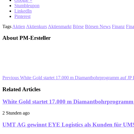
Google +
Stumbleupon
LinkedIn
Pinterest
Tags
Aktien
Aktienkurs
Aktienmarkt
Börse
Börsen News
Finanz
Fin
About PM-Ersteller
Previous
White Gold startet 17.000 m Diamantbohrprogramm auf J
Related Articles
White Gold startet 17.000 m Diamantbohrprogramm
2 Stunden ago
UMT AG gewinnt EYE Logistics als Kunden für UMS