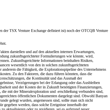
 der TSX Venture Exchange definiert ist) noch der OTCQB Venture
hnt.
n darstellen und auf den aktuellen internen Erwartungen,
ung zukunftsgerichteter Formulierungen wie könnte, wird,
kennen. Zukunftsgerichtete Informationen beinhalten Risiken,
hancen wesentlich von den in solchen zukunftsgerichteten
er anderem die Fähigkeit, die Explorationspipeline des Unternehmens
ukosten. Zu den Faktoren, die dazu führen könnten, dass die
rcenschätzungen, die Kontinuität und das Ausmaß der
ergebnisse, Verzögerungen bei der Erlangung oder das Ausbleiben
gbarkeit und der Kosten der in Zukunft benötigten Finanzierungen,
die mit der Mineralexploration und -erschließung verbunden sind,
eingereichten öffentlichen Dokumenten dargelegt sind. Obwohl Banyan
grunde gelegt wurden, angemessen sind, sollte man sich nicht
ür gegeben werden, dass solche Ereignisse innerhalb der
u aktualisieren oder zu revidieren, sei es aufgrund neuer