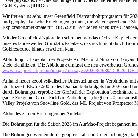
– Geophysikalische Untersuchungen und Oberflächenarbeiten dienen 
Gold Systems (RIRGs).
Wir freuen uns sehr, unser Greenfield-Diamantbohrprogramm für 2026
und geophysikalische Erhebungen genutzt, um vielversprechende Ziele
Explorationsmerkmale für RIRGs auf. Wir sehen erhebliche Chancen, d
Mit der Greenfield-Exploration schreiben wir das nächste Kapitel de
unseres landesweiten Grundstückspakets, das noch nicht durch Bohrun
Goldressource hinaus erweitern kann.
Abbildung 1: Lageplan der Projekte AurMac und Nitra von Banyan. B
Ziele identifiziert. Die Abbildung umfasst die neu erworbenen Grun
www.irw-press.at/prcom/images/messages/2026/84689/150626_DE
Anhand neuer geophysikalischer Untersuchungen in Verbindung mit A
identifiziert. Etwa 7.500 m des Diamantbohrbudgets für 2026 sind f
durch Bohrungen erprobt; der Großteil der Exploration beschränkte s
(siehe Zielgebiet Green Fields in Abbildung 1) liegt ca. 20 km südös
Valley-Projekt von Snowline Gold, das ML-Projekt von Prospector M
Aktuelles zu den Bohrungen bei AurMac
Die Bohrungen für die Saison 2026 im AurMac-Projekt begannen im Fe
Die Bohrungen werden durch geophysikalische Untersuchungen, laufe