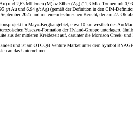
u) und 2,63 Millionen (M) oz Silber (Ag) (11,3 Mio. Tonnen mit 0,93 g
g/t Au und 6,94 g/t Ag) (gemäß der Definition in den CIM-Definition
 September 2025 und mit einem technischen Bericht, der am 27. Okto
tionsprojekt im Mayo-Bergbaugebiet, etwa 10 km westlich des AurMac-
erozoischen Yusezyu-Formation der Hyland-Gruppe unterlagert, ähnlic
ite aus der mittleren Kreidezeit auf, darunter die Morrison Creek- un
delt und ist am OTCQB Venture Market unter dem Symbol BYAGF noti
sich an das Unternehmen.