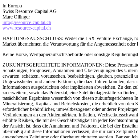
In Europa
Swiss Resource Capital AG
Marc Ollinger
info@resource-capital.ch
www.resource-capital.ch
HAFTUNGSAUSSCHLUSS: Weder die TSX Venture Exchange, noch deren
Market übernehmen die Verantwortung für die Angemessenheit oder Ri
Keine Börse, Wertpapieraufsichtsbehörde oder sonstige Regulierungsb
ZUKUNFTSGERICHTETE INFORMATIONEN: Diese Pressemitteilung enthäl
Schätzungen, Prognosen, Annahmen und Überzeugungen des Unternehm
erwarten, schätzen, voraussehen, beabsichtigen, glauben, potenziell 
Ungewissheiten und andere Faktoren, die dazu führen könnten, dass d
Informationen ausgedrückten oder implizierten abweichen. Zu den zuk
zu erweitern, sowie das Potenzial, eine Satellitenlagerstätte zu fin
tatsächlichen Ergebnisse wesentlich von diesen zukunftsgerichteten
Mineralisierung, Kapital- und Betriebskosten, die erheblich von den
erforderlicher behördlicher, umweltbezogener oder anderer Projektgen
Veränderungen an den Aktienmärkten, Inflation, Wechselkursschwanku
erhöhte Risiken, die mit der Geschäftstätigkeit in jeder Rechtsord
der Ansicht ist, dass die Annahmen und Faktoren, die bei der Erstellu
übermäßig auf diese Informationen verlassen, die nur zum Zeitpunkt 
angegebenen Zeiträume oder überhaupt eintreten werden. Banyan lehnt 