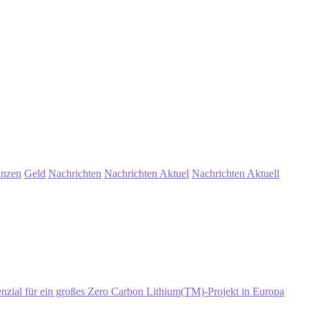
anzen
Geld
Nachrichten
Nachrichten Aktuel
Nachrichten Aktuell
nzial für ein großes Zero Carbon Lithium(TM)-Projekt in Europa