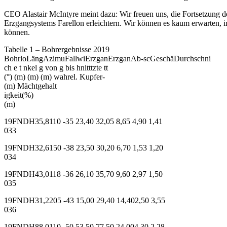
CEO Alastair McIntyre meint dazu: Wir freuen uns, die Fortsetzung d
Erzgangsystems Farellon erleichtern. Wir können es kaum erwarten, im
können.
Tabelle 1 – Bohrergebnisse 2019
BohrloLängAzimuFallwiErzganErzganAb-scGeschäDurchschni
ch e t nkel g von g bis hnitttzte tt
(°) (m) (m) (m) wahrel. Kupfer-
(m) Mächtgehalt
igkeit(%)
(m)
19FNDH35,8110 -35 23,40 32,05 8,65 4,90 1,41
033
19FNDH32,6150 -38 23,50 30,20 6,70 1,53 1,20
034
19FNDH43,0118 -36 26,10 35,70 9,60 2,97 1,50
035
19FNDH31,2205 -43 15,00 29,40 14,402,50 3,55
036
19FNDH88,0110 -50 53,50 77,50 24,004,30 2,28