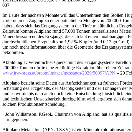
037
Im Laufe der nächsten Monate will das Unternehmen den Stollen Hugo 
Unternehmen Zugang zu einer potentiellen Menge von 200.000 Tonnen
haben, dass sich das Erzgangsystem in der Tiefe mit ähnlichen Erzge
Zeitraum konnte Altiplano rund 57.000 Tonnen mineralisiertes Materi
Mineralressourcen des Erzgangs, die sich laut einem unabhängigen 
durchschnittlichen Erzgehalt von 1,92 % Kupfer (und 0,12 g/t Gold) 
um noch mehr Informationen über die Geometrie des Erzgangsystems s
bekommen.
Abbildung 1: Vereinfachter Querschnitt des Erzgangsystems Farellon 
200.000 Tonnen dürfte eine zukünftige Extraktion über einen Zeitrau
www.irw-press.at/prcom/images/messages/2020/50097/APN
– 20 Fe
Altiplano bezieht seine Daten aus Aufzeichnungen zu früheren För
Schätzung des Erzgehalts, der Mächtigkeiten und der Tonnagen der 
und es wurde bis dato auch noch keine Entscheidung hinsichtlich ein
und technischen Umsetzbarkeit durchgeführt wird, ergäben sich darau
solchen Produktionsentscheidung.
John Williamson, P.Geol., Chairman von Altiplano, hat als qualifizi
freigegeben.
Altiplano Metals Inc. (APN: TSXV) ist ein Mineralexplorationsunte