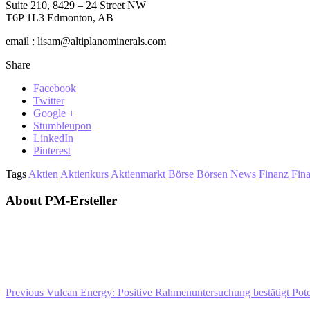
Suite 210, 8429 – 24 Street NW
T6P 1L3 Edmonton, AB
email : lisam@altiplanominerals.com
Share
Facebook
Twitter
Google +
Stumbleupon
LinkedIn
Pinterest
Tags
Aktien
Aktienkurs
Aktienmarkt
Börse
Börsen News
Finanz
Fin
About PM-Ersteller
Previous
Vulcan Energy: Positive Rahmenuntersuchung bestätigt Pote