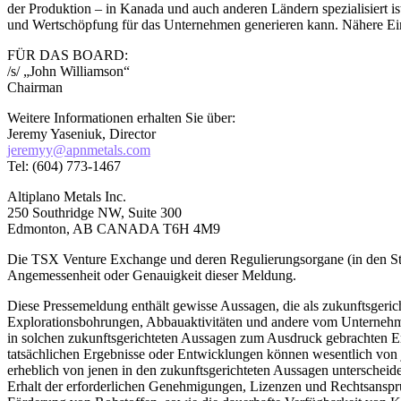
der Produktion – in Kanada und auch anderen Ländern spezialisiert i
und Wertschöpfung für das Unternehmen generieren kann. Nähere Einz
FÜR DAS BOARD:
/s/ „John Williamson“
Chairman
Weitere Informationen erhalten Sie über:
Jeremy Yaseniuk, Director
jeremyy@apnmetals.com
Tel: (604) 773-1467
Altiplano Metals Inc.
250 Southridge NW, Suite 300
Edmonton, AB CANADA T6H 4M9
Die TSX Venture Exchange und deren Regulierungsorgane (in den Sta
Angemessenheit oder Genauigkeit dieser Meldung.
Diese Pressemeldung enthält gewisse Aussagen, die als zukunftsgerich
Explorationsbohrungen, Abbauaktivitäten und andere vom Unternehme
in solchen zukunftsgerichteten Aussagen zum Ausdruck gebrachten Er
tatsächlichen Ergebnisse oder Entwicklungen können wesentlich von j
erheblich von jenen in den zukunftsgerichteten Aussagen unterscheid
Erhalt der erforderlichen Genehmigungen, Lizenzen und Rechtsansprü