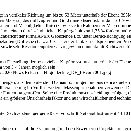
in vertikaler Richtung um bis zu 53 Meter unterhalb der Ebene 395M e
 Material, das mit Kupfer und Gold mineralisiert ist. Im Jahr 2019 
halten und Mächtigkeiten fortsetzt, wie sie im Rahmen der Massenprob
al mit einem durchschnittlichen Kupfergehalt von 1,75 % fördern und v
Fachbericht der Firma APEX Geoscience Ltd. unter Berücksichtigung e
belaufen (Dufresne et al., 2018 – hier der Link zur entsprechenden P
owie sein Ressourcenpotenzial zu gewinnen und damit Richtwerte für 
mit Darstellung der potenziellen Kupferressourcen unterhalb der Ebene
m von 3-4 Jahren möglich sein.
b 2020 News Release – Hugo decline_DE_PRcom.001.jpeg
dermengen, aus den laufenden Diamantbohrungen und aus dem aktuelle
Mineralisierung im Vorfeld weiterer Massenprobenahmen verwendet. Da
er Förderung getroffen. Sollte eine Produktionsentscheidung erfolgen, 
s ein größerer Unsicherheitsfaktor und aus wirtschaftlicher und techni
erter Sachverständiger gemäß der Vorschrift National Instrument 43-101
rnehmen, das auf die Evaluierung und den Erwerb von Projekten mit g