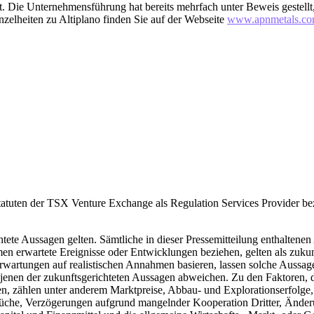
st. Die Unternehmensführung hat bereits mehrfach unter Beweis gestell
elheiten zu Altiplano finden Sie auf der Webseite
www.apnmetals.c
tuten der TSX Venture Exchange als Regulation Services Provider bez
tete Aussagen gelten. Sämtliche in dieser Pressemitteilung enthaltenen
n erwartete Ereignisse oder Entwicklungen beziehen, gelten als zuku
wartungen auf realistischen Annahmen basieren, lassen solche Aussag
enen der zukunftsgerichteten Aussagen abweichen. Zu den Faktoren, di
en, zählen unter anderem Marktpreise, Abbau- und Explorationserfolge,
che, Verzögerungen aufgrund mangelnder Kooperation Dritter, Änderun