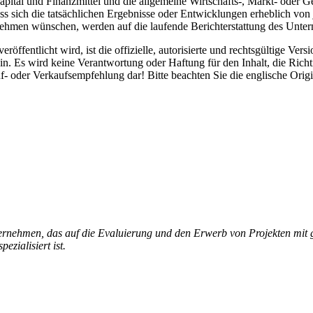
pital und Finanzmittel und die allgemeine Wirtschafts-, Markt- oder G
ss sich die tatsächlichen Ergebnisse oder Entwicklungen erheblich von
hmen wünschen, werden auf die laufende Berichterstattung des Unte
röffentlicht wird, ist die offizielle, autorisierte und rechtsgültige Ve
. Es wird keine Verantwortung oder Haftung für den Inhalt, die Richt
f- oder Verkaufsempfehlung dar! Bitte beachten Sie die englische Ori
ternehmen, das auf die Evaluierung und den Erwerb von Projekten mit
zialisiert ist.