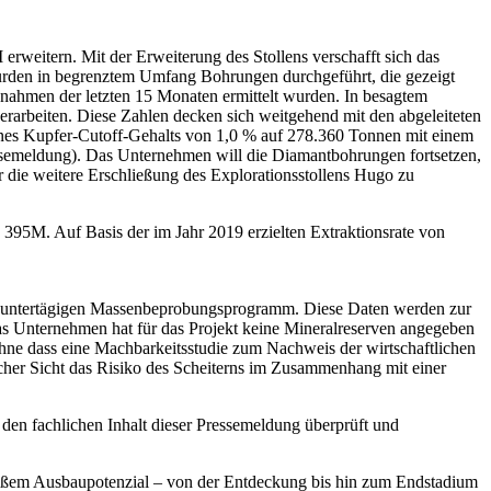
rweitern. Mit der Erweiterung des Stollens verschafft sich das
wurden in begrenztem Umfang Bohrungen durchgeführt, die gezeigt
enahmen der letzten 15 Monaten ermittelt wurden. In besagtem
erarbeiten. Diese Zahlen decken sich weitgehend mit den abgeleiteten
ines Kupfer-Cutoff-Gehalts von 1,0 % auf 278.360 Tonnen mit einem
ressemeldung). Das Unternehmen will die Diamantbohrungen fortsetzen,
die weitere Erschließung des Explorationsstollens Hugo zu
 395M. Auf Basis der im Jahr 2019 erzielten Extraktionsrate von
n untertägigen Massenbeprobungsprogramm. Diese Daten werden zur
s Unternehmen hat für das Projekt keine Mineralreserven angegeben
ohne dass eine Machbarkeitsstudie zum Nachweis der wirtschaftlichen
scher Sicht das Risiko des Scheiterns im Zusammenhang mit einer
 den fachlichen Inhalt dieser Pressemeldung überprüft und
roßem Ausbaupotenzial – von der Entdeckung bis hin zum Endstadium