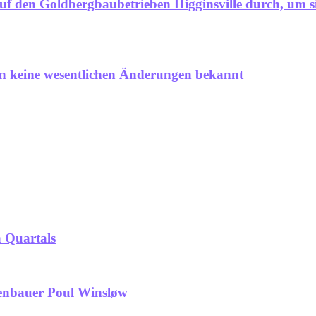
f den Goldbergbaubetrieben Higginsville durch, um si
en keine wesentlichen Änderungen bekannt
n Quartals
ifenbauer Poul Winsløw