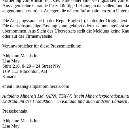
Förderung von Rohstoffen, sowie die dauerhafte Verfügbarkeit von Ka
Aussagen keine Garantie für zukünftige Leistungen darstellen, und da
angenommen wurden. Anleger, die nähere Informationen zum Unterne
Die Ausgangssprache (in der Regel Englisch), in der der Originaltext ve
Die deutschsprachige Fassung kann gekürzt oder zusammengefasst sein
übernommen. Aus Sicht des Übersetzers stellt die Meldung keine Kau
oder auf der Firmenwebsite!
Verantwortlicher für diese Pressemitteilung:
Altiplano Metals Inc.
Lisa May
Suite 210, 8429 – 24 Street NW
T6P 1L3 Edmonton, AB
Kanada
email : lisam@altiplanominerals.com
Altiplano Minerals Ltd. (APN: TSX-V) ist ein Mineralexplorationsun
Endstadium der Produktion – in Kanada und auch anderen Ländern spe
Pressekontakt:
Altiplano Metals Inc.
Lisa May