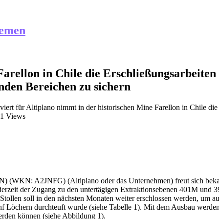
hemen
Farellon in Chile die Erschließungsarbeiten
nden Bereichen zu sichern
viert
für Altiplano nimmt in der historischen Mine Farellon in Chile di
1 Views
(WKN: A2JNFG) (Altiplano oder das Unternehmen) freut sich bekann
 derzeit der Zugang zu den untertägigen Extraktionsebenen 401M und 
r Stollen soll in den nächsten Monaten weiter erschlossen werden, um 
f Löchern durchteuft wurde (siehe Tabelle 1). Mit dem Ausbau werden
rden können (siehe Abbildung 1).