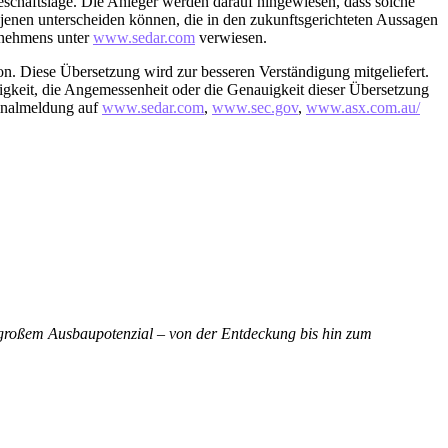
eschäftslage. Die Anleger werden darauf hingewiesen, dass solche
 jenen unterscheiden können, die in den zukunftsgerichteten Aussagen
rnehmens unter
www.sedar.com
verwiesen.
rsion. Diese Übersetzung wird zur besseren Verständigung mitgeliefert.
igkeit, die Angemessenheit oder die Genauigkeit dieser Übersetzung
ginalmeldung auf
www.sedar.com
,
www.sec.gov
,
www.asx.com.au/
 großem Ausbaupotenzial – von der Entdeckung bis hin zum