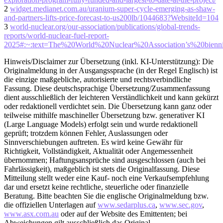
2
widget.medianet.com.au/uranium-super-cycle-emerging-as-shaw-
and-partners-lifts-price-forecast-to-us200lb/1044683?WebsiteId=104
3
world-nuclear.org/our-association/publications/global-trends-
reports/world-nuclear-fuel-report-
2025#:~:text=The%20World%20Nuclear%20Association’s%20bienn
Hinweis/Disclaimer zur Übersetzung (inkl. KI-Unterstützung): Die
Originalmeldung in der Ausgangssprache (in der Regel Englisch) ist
die einzige maßgebliche, autorisierte und rechtsverbindliche
Fassung. Diese deutschsprachige Übersetzung/Zusammenfassung
dient ausschließlich der leichteren Verständlichkeit und kann gekürzt
oder redaktionell verdichtet sein. Die Übersetzung kann ganz oder
teilweise mithilfe maschineller Übersetzung bzw. generativer KI
(Large Language Models) erfolgt sein und wurde redaktionell
geprüft; trotzdem können Fehler, Auslassungen oder
Sinnverschiebungen auftreten. Es wird keine Gewähr für
Richtigkeit, Vollständigkeit, Aktualität oder Angemessenheit
übernommen; Haftungsansprüche sind ausgeschlossen (auch bei
Fahrlässigkeit), maßgeblich ist stets die Originalfassung. Diese
Mitteilung stellt weder eine Kauf- noch eine Verkaufsempfehlung
dar und ersetzt keine rechtliche, steuerliche oder finanzielle
Beratung. Bitte beachten Sie die englische Originalmeldung bzw.
die offiziellen Unterlagen auf
www.sedarplus.ca
,
www.sec.gov
,
www.asx.com.au
oder auf der Website des Emittenten; bei
Abweichungen gilt ausschließlich das Original.