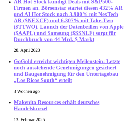
AR Hot Stock kündigt Deals mit S&P500-
Firmen an. Börsenstar startet diesen 432% AR
und AI Hot Stock nach 3.900% mit NexTech
AR ($NEXCF) und 6.307% mit Take-Two
($TTWO). Launch der Datenbrillen von Apple
($AAPL) und Samsung ($SSNLF) sorgt für
Durchbruch von 44 Mrd. $ Markt
28. April 2023
GoGold erreicht wichtigen Meilenstein: Letzte
noch ausstehende Genehmigungen gesichert
und Baugenehmigung für den Untertagebau
„Los Ricos South“ erteilt
3 Wochen ago
Makenita Resources erhält deutsches
Handelskürzel
13. Februar 2025