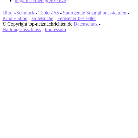
ungarn serbien grenze live
Uhren-Schmuck
-
Tablet-Pcs
-
Sportgeräte
Smartphones-kaufen
-
Kindle-Shop
-
Hotelsuche
-
Fernseher-bestseller
© Copyright top-netznachrichten.de
Datenschutz
-
Haftungsausschluss
-
Impressum