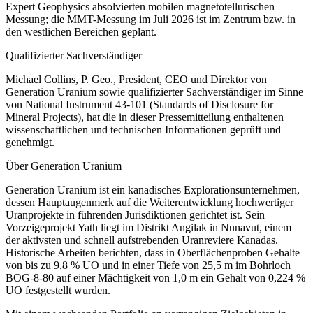
Expert Geophysics absolvierten mobilen magnetotellurischen
Messung; die MMT-Messung im Juli 2026 ist im Zentrum bzw. in
den westlichen Bereichen geplant.
Qualifizierter Sachverständiger
Michael Collins, P. Geo., President, CEO und Direktor von
Generation Uranium sowie qualifizierter Sachverständiger im Sinne
von National Instrument 43-101 (Standards of Disclosure for
Mineral Projects), hat die in dieser Pressemitteilung enthaltenen
wissenschaftlichen und technischen Informationen geprüft und
genehmigt.
Über Generation Uranium
Generation Uranium ist ein kanadisches Explorationsunternehmen,
dessen Hauptaugenmerk auf die Weiterentwicklung hochwertiger
Uranprojekte in führenden Jurisdiktionen gerichtet ist. Sein
Vorzeigeprojekt Yath liegt im Distrikt Angilak in Nunavut, einem
der aktivsten und schnell aufstrebenden Uranreviere Kanadas.
Historische Arbeiten berichten, dass in Oberflächenproben Gehalte
von bis zu 9,8 % UO und in einer Tiefe von 25,5 m im Bohrloch
BOG-8-80 auf einer Mächtigkeit von 1,0 m ein Gehalt von 0,224 %
UO festgestellt wurden.