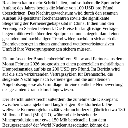
Reaktoren kaum mehr Schritt halten, und so haben die Spotpreise
Anfang des Jahres bereits die Marke von 100 USD pro Pfund
überschritten. Das Nachfragewachstum wird durch den rasanten
Ausbau KI-gestützter Rechenzentren sowie die signifikante
Steigerung der Kernenergiekapazität in China, Indien und den
Vereinigten Staaten befeuert. Die Preise für langfristige Verträge
liegen mittlerweile über den Spotpreisen und spiegeln damit einen
gesunden und nachhaltigen Trend wider, nachdem sich auch die
Energieversorger in einem zunehmend wettbewerbsintensiven
Umfeld ihre Versorgungsmengen sichern müssen.
Ein umfassender Branchenbericht² von Shaw and Partners aus dem
Monat Februar 2026 prognostiziert einen potenziellen mehrjährigen
Uranpreisanstieg auf bis zu 200 USD pro Pfund. Im Bericht wird
auf die sich verkürzenden Vertragszyklen für Brennstoffe, die
steigende Nachfrage nach Kernenergie und die anhaltenden
Angebotsengpässe als Grundlage für eine deutliche Neubewertung
des gesamten Uransektors hingewiesen.
Der Bericht unterstreicht außerdem die zunehmende Diskrepanz
zwischen Uranangebot und langfristigem Reaktorbedarf. Die
weltweite Kernenergiekapazität verbraucht derzeit jährlich etwa 180
Millionen Pfund (Mlb) UO, während die bestehende
Minenproduktion nur etwa 150 Mlb bereitstellt. Laut dem
Bezugsszenario³ der World Nuclear Association könnte die