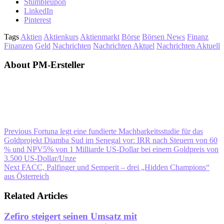
Stumbleupon
LinkedIn
Pinterest
Tags
Aktien
Aktienkurs
Aktienmarkt
Börse
Börsen News
Finanz
Finanzen
Geld
Nachrichten
Nachrichten Aktuel
Nachrichten Aktuell
About PM-Ersteller
Previous
Fortuna legt eine fundierte Machbarkeitsstudie für das
Goldprojekt Diamba Sud im Senegal vor: IRR nach Steuern von 60
% und NPV5% von 1 Milliarde US-Dollar bei einem Goldpreis von
3.500 US-Dollar/Unze
Next
FACC, Palfinger und Semperit – drei „Hidden Champions“
aus Österreich
Related Articles
Zefiro steigert seinen Umsatz mit