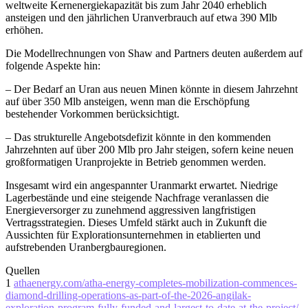
weltweite Kernenergiekapazität bis zum Jahr 2040 erheblich
ansteigen und den jährlichen Uranverbrauch auf etwa 390 Mlb
erhöhen.
Die Modellrechnungen von Shaw and Partners deuten außerdem auf
folgende Aspekte hin:
– Der Bedarf an Uran aus neuen Minen könnte in diesem Jahrzehnt
auf über 350 Mlb ansteigen, wenn man die Erschöpfung
bestehender Vorkommen berücksichtigt.
– Das strukturelle Angebotsdefizit könnte in den kommenden
Jahrzehnten auf über 200 Mlb pro Jahr steigen, sofern keine neuen
großformatigen Uranprojekte in Betrieb genommen werden.
Insgesamt wird ein angespannter Uranmarkt erwartet. Niedrige
Lagerbestände und eine steigende Nachfrage veranlassen die
Energieversorger zu zunehmend aggressiven langfristigen
Vertragsstrategien. Dieses Umfeld stärkt auch in Zukunft die
Aussichten für Explorationsunternehmen in etablierten und
aufstrebenden Uranbergbauregionen.
Quellen
1
athaenergy.com/atha-energy-completes-mobilization-commences-
diamond-drilling-operations-as-part-of-the-2026-angilak-
exploration-program-fully-funded-and-largest-to-date-at-the-project/