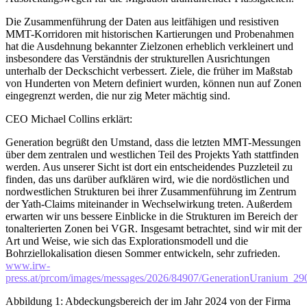
Die Zusammenführung der Daten aus leitfähigen und resistiven
MMT-Korridoren mit historischen Kartierungen und Probenahmen
hat die Ausdehnung bekannter Zielzonen erheblich verkleinert und
insbesondere das Verständnis der strukturellen Ausrichtungen
unterhalb der Deckschicht verbessert. Ziele, die früher im Maßstab
von Hunderten von Metern definiert wurden, können nun auf Zonen
eingegrenzt werden, die nur zig Meter mächtig sind.
CEO Michael Collins erklärt:
Generation begrüßt den Umstand, dass die letzten MMT-Messungen
über dem zentralen und westlichen Teil des Projekts Yath stattfinden
werden. Aus unserer Sicht ist dort ein entscheidendes Puzzleteil zu
finden, das uns darüber aufklären wird, wie die nordöstlichen und
nordwestlichen Strukturen bei ihrer Zusammenführung im Zentrum
der Yath-Claims miteinander in Wechselwirkung treten. Außerdem
erwarten wir uns bessere Einblicke in die Strukturen im Bereich der
tonalterierten Zonen bei VGR. Insgesamt betrachtet, sind wir mit der
Art und Weise, wie sich das Explorationsmodell und die
Bohrziellokalisation diesen Sommer entwickeln, sehr zufrieden.
www.irw-
press.at/prcom/images/messages/2026/84907/GenerationUranium
Abbildung 1: Abdeckungsbereich der im Jahr 2024 von der Firma