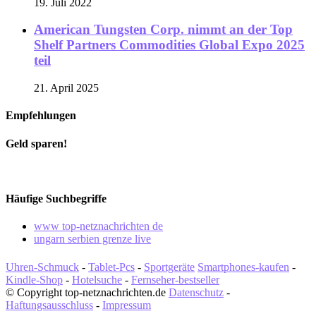
19. Juli 2022
American Tungsten Corp. nimmt an der Top
Shelf Partners Commodities Global Expo 2025
teil
21. April 2025
Empfehlungen
Geld sparen!
Häufige Suchbegriffe
www top-netznachrichten de
ungarn serbien grenze live
Uhren-Schmuck
-
Tablet-Pcs
-
Sportgeräte
Smartphones-kaufen
-
Kindle-Shop
-
Hotelsuche
-
Fernseher-bestseller
© Copyright top-netznachrichten.de
Datenschutz
-
Haftungsausschluss
-
Impressum