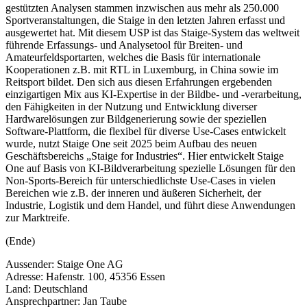
gestützten Analysen stammen inzwischen aus mehr als 250.000
Sportveranstaltungen, die Staige in den letzten Jahren erfasst und
ausgewertet hat. Mit diesem USP ist das Staige-System das weltweit
führende Erfassungs- und Analysetool für Breiten- und
Amateurfeldsportarten, welches die Basis für internationale
Kooperationen z.B. mit RTL in Luxemburg, in China sowie im
Reitsport bildet. Den sich aus diesen Erfahrungen ergebenden
einzigartigen Mix aus KI-Expertise in der Bildbe- und -verarbeitung,
den Fähigkeiten in der Nutzung und Entwicklung diverser
Hardwarelösungen zur Bildgenerierung sowie der speziellen
Software-Plattform, die flexibel für diverse Use-Cases entwickelt
wurde, nutzt Staige One seit 2025 beim Aufbau des neuen
Geschäftsbereichs „Staige for Industries“. Hier entwickelt Staige
One auf Basis von KI-Bildverarbeitung spezielle Lösungen für den
Non-Sports-Bereich für unterschiedlichste Use-Cases in vielen
Bereichen wie z.B. der inneren und äußeren Sicherheit, der
Industrie, Logistik und dem Handel, und führt diese Anwendungen
zur Marktreife.
(Ende)
Aussender: Staige One AG
Adresse: Hafenstr. 100, 45356 Essen
Land: Deutschland
Ansprechpartner: Jan Taube