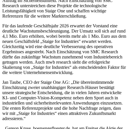
Auftrag im Sicherheitsumfeld. Nach Einschätzung von SMC
Research unterstreichen diese Projekte die technologische
Leistungsfähigkeit von Staige One und schaffen wichtige
Referenzen für die weitere Markterschließung.
Für das laufende Geschäftsjahr 2026 erwartet der Vorstand eine
deutliche Wachstumsbeschleunigung. Der Umsatz soll sich auf rund
4,1 Mio. Euro erhöhen, wobei bereits mehr als 1 Mio. Euro aus dem
neuen Geschäftsfeld „Staige for Industries“ erwartet werden.
Gleichzeitig wird eine deutliche Verbesserung des operativen
Ergebnisses angestrebt. Nach Einschätzung von SMC Research
dürfte das zukünftige Wachstum zunehmend vom Industriebereich
getragen werden. Auch mwb research sieht die erfolgreiche
Skalierung von „Staige for Industries“ als entscheidenden Faktor für
die weitere Unternehmensentwicklung.
Jan Taube, CEO der Staige One AG: „Die übereinstimmende
Einschätzung zweier unabhängiger Research-Häuser bestätigt
unsere strategische Entscheidung, die in vielen Jahren entwickelte
KI- und Computer-Vision-Kompetenz neben dem Sport auch in
industriellen und sicherheitsrelevanten Anwendungen einzusetzen.
Die ersten Referenzprojekte und die hohe Nachfrage zeigen, dass
wir mit „Staige for Industries“ einen attraktiven Zukunftsmarkt
adressieren.“
Gereon Kruse, boersengefluester.de, hat am Freitag die Aktie der