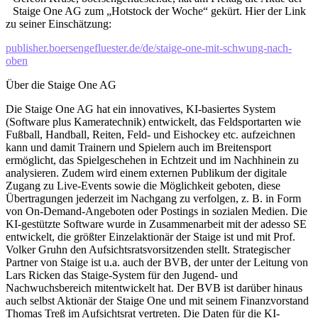
Staige One AG zum „Hotstock der Woche“ gekürt. Hier der Link
zu seiner Einschätzung:
publisher.boersengefluester.de/de/staige-one-mit-schwung-nach-
oben
Über die Staige One AG
Die Staige One AG hat ein innovatives, KI-basiertes System
(Software plus Kameratechnik) entwickelt, das Feldsportarten wie
Fußball, Handball, Reiten, Feld- und Eishockey etc. aufzeichnen
kann und damit Trainern und Spielern auch im Breitensport
ermöglicht, das Spielgeschehen in Echtzeit und im Nachhinein zu
analysieren. Zudem wird einem externen Publikum der digitale
Zugang zu Live-Events sowie die Möglichkeit geboten, diese
Übertragungen jederzeit im Nachgang zu verfolgen, z. B. in Form
von On-Demand-Angeboten oder Postings in sozialen Medien. Die
KI-gestützte Software wurde in Zusammenarbeit mit der adesso SE
entwickelt, die größter Einzelaktionär der Staige ist und mit Prof.
Volker Gruhn den Aufsichtsratsvorsitzenden stellt. Strategischer
Partner von Staige ist u.a. auch der BVB, der unter der Leitung von
Lars Ricken das Staige-System für den Jugend- und
Nachwuchsbereich mitentwickelt hat. Der BVB ist darüber hinaus
auch selbst Aktionär der Staige One und mit seinem Finanzvorstand
Thomas Treß im Aufsichtsrat vertreten. Die Daten für die KI-