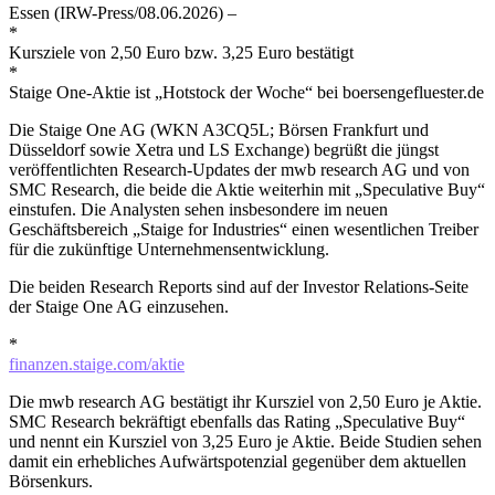
Essen (IRW-Press/08.06.2026) –
*
Kursziele von 2,50 Euro bzw. 3,25 Euro bestätigt
*
Staige One-Aktie ist „Hotstock der Woche“ bei boersengefluester.de
Die Staige One AG (WKN A3CQ5L; Börsen Frankfurt und
Düsseldorf sowie Xetra und LS Exchange) begrüßt die jüngst
veröffentlichten Research-Updates der mwb research AG und von
SMC Research, die beide die Aktie weiterhin mit „Speculative Buy“
einstufen. Die Analysten sehen insbesondere im neuen
Geschäftsbereich „Staige for Industries“ einen wesentlichen Treiber
für die zukünftige Unternehmensentwicklung.
Die beiden Research Reports sind auf der Investor Relations-Seite
der Staige One AG einzusehen.
*
finanzen.staige.com/aktie
Die mwb research AG bestätigt ihr Kursziel von 2,50 Euro je Aktie.
SMC Research bekräftigt ebenfalls das Rating „Speculative Buy“
und nennt ein Kursziel von 3,25 Euro je Aktie. Beide Studien sehen
damit ein erhebliches Aufwärtspotenzial gegenüber dem aktuellen
Börsenkurs.