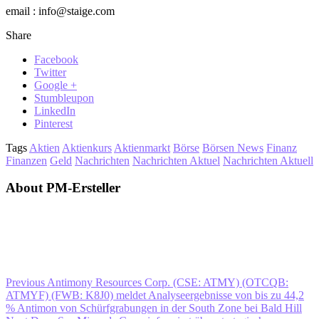
email : info@staige.com
Share
Facebook
Twitter
Google +
Stumbleupon
LinkedIn
Pinterest
Tags
Aktien
Aktienkurs
Aktienmarkt
Börse
Börsen News
Finanz
Finanzen
Geld
Nachrichten
Nachrichten Aktuel
Nachrichten Aktuell
About PM-Ersteller
Previous
Antimony Resources Corp. (CSE: ATMY) (OTCQB:
ATMYF) (FWB: K8J0) meldet Analyseergebnisse von bis zu 44,2
% Antimon von Schürfgrabungen in der South Zone bei Bald Hill