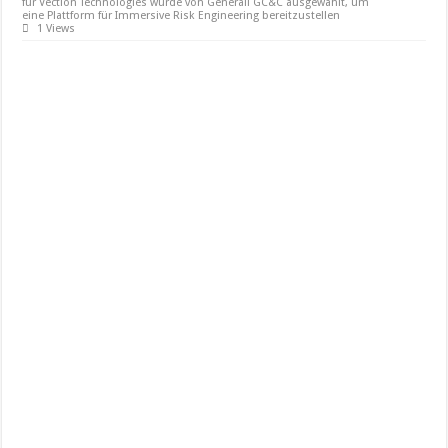
für Vection Technologies wurde von Generali GC&C ausgewählt, um
eine Plattform für Immersive Risk Engineering bereitzustellen
1 Views