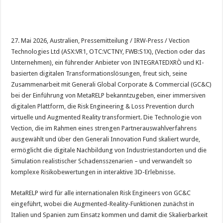
27. Mai 2026, Australien, Pressemitteilung / IRW-Press / Vection
Technologies Ltd (ASX:VR1, OTC:VCTNY, FWB:S1X), (Vection oder das
Unternehmen), ein führender Anbieter von INTEGRATEDXRÒ und KI-
basierten digitalen Transformationslösungen, freut sich, seine
Zusammenarbeit mit Generali Global Corporate & Commercial (GC&C)
bei der Einführung von MetaRELP bekanntzugeben, einer immersiven
digitalen Plattform, die Risk Engineering & Loss Prevention durch
virtuelle und Augmented Reality transformiert. Die Technologie von
Vection, die im Rahmen eines strengen Partnerauswahlverfahrens
ausgewählt und über den Generali Innovation Fund skaliert wurde,
ermöglicht die digitale Nachbildung von Industriestandorten und die
Simulation realistischer Schadensszenarien – und verwandelt so
komplexe Risikobewertungen in interaktive 3D-Erlebnisse.
MetaRELP wird für alle internationalen Risk Engineers von GC&C
eingeführt, wobei die Augmented-Reality-Funktionen zunächst in
Italien und Spanien zum Einsatz kommen und damit die Skalierbarkeit