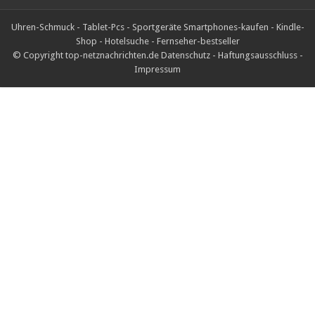
Uhren-Schmuck
-
Tablet-Pcs
-
Sportgeräte
Smartphones-kaufen
-
Kindle-
Shop
-
Hotelsuche
-
Fernseher-bestseller
© Copyright top-netznachrichten.de
Datenschutz
-
Haftungsausschluss
-
Impressum