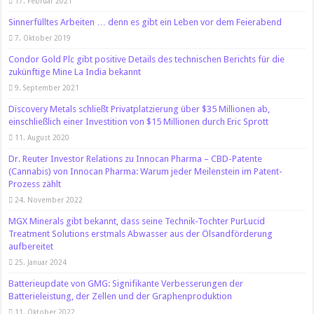
17. Februar 2021
Sinnerfülltes Arbeiten … denn es gibt ein Leben vor dem Feierabend
7. Oktober 2019
Condor Gold Plc gibt positive Details des technischen Berichts für die
zukünftige Mine La India bekannt
9. September 2021
Discovery Metals schließt Privatplatzierung über $35 Millionen ab,
einschließlich einer Investition von $15 Millionen durch Eric Sprott
11. August 2020
Dr. Reuter Investor Relations zu Innocan Pharma – CBD-Patente
(Cannabis) von Innocan Pharma: Warum jeder Meilenstein im Patent-
Prozess zählt
24. November 2022
MGX Minerals gibt bekannt, dass seine Technik-Tochter PurLucid
Treatment Solutions erstmals Abwasser aus der Ölsandförderung
aufbereitet
25. Januar 2024
Batterieupdate von GMG: Signifikante Verbesserungen der
Batterieleistung, der Zellen und der Graphenproduktion
11. Oktober 2022