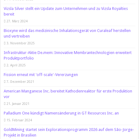
Vizsla Silver stellt ein Update zum Unternehmen und zu Vizsla Royalties
bereit
27. März 2024
Bioxyne wird das medizinische Inhalationsgerät von Curaleaf herstellen
und vertreiben
3. November 2025
Infrastruktur-Aktie De.mem: Innovative Membrantechnologien erweitert
Produktportfolio
2. April 2025
Fission erneut mit 'off-scale'-Vererzungen
7. Dezember 2021
American Manganese Inc. bereitet Kathodenreaktor für erste Produktion
vor
21. Januar 2021
Palladium One kündigt Namensänderung in GT Resources Inc. an
15. Februar 2024
GoldMining startet sein Explorationsprogramm 2026 auf dem São-Jorge-
Projekt in Brasilien