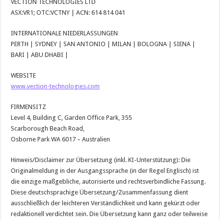
VECTION TECHNOLOGIES LTD
ASX:VR1; OTC:VCTNY | ACN: 614 814 041
INTERNATIONALE NIEDERLASSUNGEN
PERTH | SYDNEY | SAN ANTONIO | MILAN | BOLOGNA | SIENA |
BARI | ABU DHABI |
WEBSITE
www.vection-technologies.com
FIRMENSITZ
Level 4, Building C, Garden Office Park, 355
Scarborough Beach Road,
Osborne Park WA 6017 – Australien
Hinweis/Disclaimer zur Übersetzung (inkl. KI-Unterstützung): Die
Originalmeldung in der Ausgangssprache (in der Regel Englisch) ist
die einzige maßgebliche, autorisierte und rechtsverbindliche Fassung.
Diese deutschsprachige Übersetzung/Zusammenfassung dient
ausschließlich der leichteren Verständlichkeit und kann gekürzt oder
redaktionell verdichtet sein. Die Übersetzung kann ganz oder teilweise