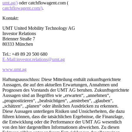
umt.ag/)
oder catchflowagent.com (
catchflowagent.com/)
.
Kontakt:
UMT United Mobility Technology AG
Investor Relations
Brienner Straße 7
80333 München
Tel.: +49 89 20 500 680
E-Mail:investor.relations@umt.ag
www.umt.ag
Haftungsausschluss: Diese Mitteilung enthält zukunftsgerichtete
Aussagen, die auf den aktuellen Erwartungen, Annahmen und
Prognosen des Vorstands der UMT AG beruhen. Zukunftsgerichtete
Aussagen sind an Begriffen wie „erwarten“, „annehmen“,
„prognostizieren“, „beabsichtigen“, „anstreben“, „glauben“,
„schätzen“, „planen“ oder ähnlichen Ausdrücken zu erkennen.
Diese Aussagen unterliegen Risiken und Unsicherheiten, die dazu
führen können, dass die tatsächlichen Ergebnisse, die Finanzlage,
die Entwicklung oder die Performance der UMT AG wesentlich
von den hier dargestellten Informationen abweichen. Zu diesen