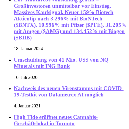
Großinvestoren unmittelbar vor Einstieg.
Massives Kaufsignal. Neuer 159% Biotech
Aktientip nach 3.296% mit BioNTech
($BNTX), 10.996% mit Pfizer ($PFE), 31.205%
mit Amgen ($AMG) und 134.452% mit Biogen
($BIIB)
18. Januar 2024
Umschuldung von 41 Mio. US$ von NQ
Minerals mit ING Bank
16. Juli 2020
Nachweis des neuen Virenstamms mit COVID-
19-Testkit von Datametrex AI möglich
4. Januar 2021
High Tide eröffnet neues Cannabis-
Geschäftslokal in Toronto