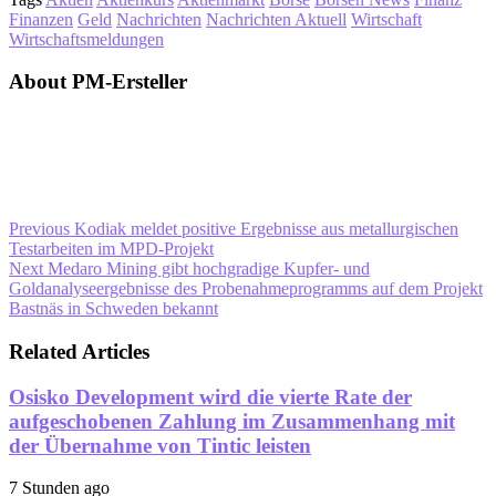
Finanzen
Geld
Nachrichten
Nachrichten Aktuell
Wirtschaft
Wirtschaftsmeldungen
About PM-Ersteller
Previous
Kodiak meldet positive Ergebnisse aus metallurgischen
Testarbeiten im MPD-Projekt
Next
Medaro Mining gibt hochgradige Kupfer- und
Goldanalyseergebnisse des Probenahmeprogramms auf dem Projekt
Bastnäs in Schweden bekannt
Related Articles
Osisko Development wird die vierte Rate der
aufgeschobenen Zahlung im Zusammenhang mit
der Übernahme von Tintic leisten
7 Stunden ago