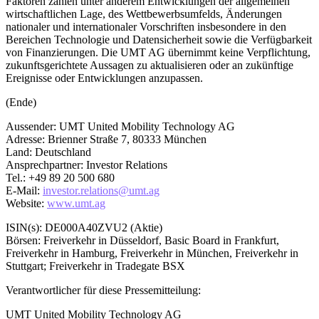
Faktoren zählen unter anderem Entwicklungen der allgemeinen
wirtschaftlichen Lage, des Wettbewerbsumfelds, Änderungen
nationaler und internationaler Vorschriften insbesondere in den
Bereichen Technologie und Datensicherheit sowie die Verfügbarkeit
von Finanzierungen. Die UMT AG übernimmt keine Verpflichtung,
zukunftsgerichtete Aussagen zu aktualisieren oder an zukünftige
Ereignisse oder Entwicklungen anzupassen.
(Ende)
Aussender: UMT United Mobility Technology AG
Adresse: Brienner Straße 7, 80333 München
Land: Deutschland
Ansprechpartner: Investor Relations
Tel.: +49 89 20 500 680
E-Mail:
investor.relations@umt.ag
Website:
www.umt.ag
ISIN(s): DE000A40ZVU2 (Aktie)
Börsen: Freiverkehr in Düsseldorf, Basic Board in Frankfurt,
Freiverkehr in Hamburg, Freiverkehr in München, Freiverkehr in
Stuttgart; Freiverkehr in Tradegate BSX
Verantwortlicher für diese Pressemitteilung:
UMT United Mobility Technology AG