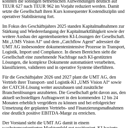
konnten die sonstigen betrieblichen Aufwendungen deutlich auf
TEUR 627 nach TEUR 962 im Vorjahr reduziert werden. Damit
setzte die Gesellschaft ihren Kurs konsequenter Kostendisziplin und
operativer Stabilisierung fort.
Im Fokus des Geschäftsjahres 2025 standen Kapitalmaßnahmen zur
Stärkung und Wiedererlangung der Kapitalmarktfähigkeit sowie der
weitere Ausbau der agentenbasierten KI-Lösungen der Gesellschaft.
Mit „UMS Vision AI“ und dem „Catchflow Agent“ adressiert die
UMT AG insbesondere dokumentenintensive Prozesse in Transport,
Logistik, Import und Compliance. In diesen Bereichen sieht die
Gesellschaft eine zunehmende Nachfrage nach KI-gestützten
Lösungen, die komplexe Dokumente automatisiert verarbeiten,
klassifizieren, validieren und in operative Systeme überführen.
Für die Geschäftsjahre 2026 und 2027 plant die UMT AG, den
Vertrieb ihrer Transport- und Logistik-KI „UMS Vision AI“ sowie
der CATCH-Lösung weiter auszubauen und zusätzliche
Branchenlösungen anzubieten. Die Gesellschaft geht davon aus, den
aktuell sechsstelligen Auftragswert in den kommenden 12 bis 24
Monaten erheblich vergrößern zu können und bei erfolgreicher
Umsetzung der geplanten Vertriebs- und Finanzierungsmaßnahmen
eine deutlich positive EBITDA-Marge zu erreichen.
Der Vorstand sieht die UMT AG damit in einem
wachstumsorientierten Marktumfeld gut positioniert. KI-basierte