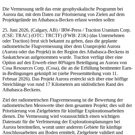
Die Vermessung stellt das erste geophysikalische Programm bei
Aurora dar, mit dem Daten zur Priorisierung von Zielen auf dem
Projektgelände im Athabasca-Becken erfasst werden sollen
25. Juni 2026, (Calgary, AB) / IRW-Press / Traction Uranium Corp.
(CSE: TRAC) (OTC: TRCTF) (FWB: Z1K) (das Unternehmen
oder Traction) freut sich bekannt zu geben, dass die geplante
radiometrische Flugvermessung über dem Uranprojekt Aurora
(Aurora oder das Projekt) in der Region des Athabasca-Beckens in
Saskatchewan aufgenommen wurde. Traction verfügt über eine
Option auf den Erwerb einer 80%igen Beteiligung an Aurora von
Cosa Resources Corp. (Cosa), die an die Erfüllung bestimmter Earn-
in-Bedingungen geknüpft ist (siehe Pressemitteilung vom 11.
Februar 2026). Das Projekt Aurora erstreckt sich über eine höffige
Streichlänge von rund 17 Kilometern am südöstlichen Rand des
Athabasca-Beckens.
Ziel der radiometrischen Flugvermessung ist die Bewertung der
radiometrischen Messwerte über dem gesamten Projekt; dies soll der
Priorisierung von Zielgebieten für künftige Explorationsarbeiten
dienen. Die Vermessung wird voraussichtlich einen wichtigen
Datensatz für die Verfeinerung der Explorationsplanungen bei
Aurora bereitstellen, womit unter anderem Gebiete für künftige
Anschlussarbeiten am Boden ermittelt, Zielgebiete validiert und