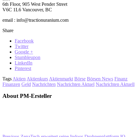
6th Floor, 905 West Pender Street
V6C 1L6 Vancouver, BC
email : info@tractionuranium.com
Share
Facebook
Twitter
Google +
Stumbleupon
LinkedIn
Pinterest
Tags
Aktien
Aktienkurs
Aktienmarkt
Börse
Börsen News
Finanz
Finanzen
Geld
Nachrichten
Nachrichten Aktuel
Nachrichten Aktuell
About PM-Ersteller
Previous
ZenaTech erweitert seine Indoor-Drohnenplattform IQ