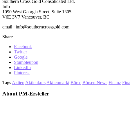
Southern Cross Gold Consolidated Ltd.
Info
1090 West Georgia Street, Suite 1305
V6E 3V7 Vancouver, BC
email : info@southerncrossgold.com
Share
Facebook
Twitter
Google +
Stumbleupon
LinkedIn
Pinterest
Tags
Aktien
Aktienkurs
Aktienmarkt
Börse
Börsen News
Finanz
Fin
About PM-Ersteller