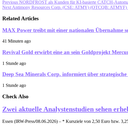
Previous
NORDFROST als Kunden für KI-basierte CATCH-Automat
Next
Antimony Resources Corp. (CSE: ATMY) (OTCQB: ATMYF) (FWB:
Related Articles
MAX Power treibt mit einer nationalen Übernahme sei
41 Minuten ago
Revival Gold erwirbt eine an sein Goldprojekt Mercu
1 Stunde ago
Deep Sea Minerals Corp. informiert über strategisch
1 Stunde ago
Check Also
Zwei aktuelle Analystenstudien sehen erhe
Essen (IRW-Press/08.06.2026) – * Kursziele von 2,50 Euro bzw. 3,25 