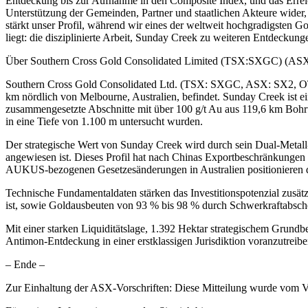
Entdeckung bis zur Aufnahme in den Composite Index, und das Erreich
Unterstützung der Gemeinden, Partner und staatlichen Akteure wider,
stärkt unser Profil, während wir eines der weltweit hochgradigsten 
liegt: die disziplinierte Arbeit, Sunday Creek zu weiteren Entdecku
Über Southern Cross Gold Consolidated Limited (TSX:SXGC) (A
Southern Cross Gold Consolidated Ltd. (TSX: SXGC, ASX: SX2, OT
km nördlich von Melbourne, Australien, befindet. Sunday Creek ist 
zusammengesetzte Abschnitte mit über 100 g/t Au aus 119,6 km Bohru
in eine Tiefe von 1.100 m untersucht wurden.
Der strategische Wert von Sunday Creek wird durch sein Dual-Metall-
angewiesen ist. Dieses Profil hat nach Chinas Exportbeschränkung
AUKUS-bezogenen Gesetzesänderungen in Australien positionieren da
Technische Fundamentaldaten stärken das Investitionspotenzial zusätz
ist, sowie Goldausbeuten von 93 % bis 98 % durch Schwerkraftabsch
Mit einer starken Liquiditätslage, 1.392 Hektar strategischem Grun
Antimon-Entdeckung in einer erstklassigen Jurisdiktion voranzutreibe
– Ende –
Zur Einhaltung der ASX-Vorschriften: Diese Mitteilung wurde vom Vo