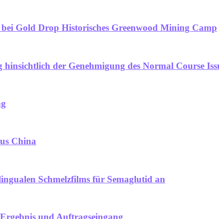
n bei Gold Drop Historisches Greenwood Mining Camp
ng hinsichtlich der Genehmigung des Normal Course Is
ng
aus China
lingualen Schmelzfilms für Semaglutid an
 Ergebnis und Auftragseingang