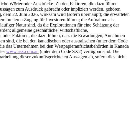
nliche Wörter oder Ausdrücke. Zu den Faktoren, die dazu führen
 Aussagen zum Ausdruck gebracht oder impliziert werden, gehören
em 22. Juni 2026, wirksam wird (sofern überhaupt); die erwarteten
em breiteren Zugang für Investoren führen; die Aufnahme als
rläufiger Natur sind, da die Explorationen für eine Schätzung der
den; allgemeine geschäftliche, wirtschaftliche,
n oder Faktoren, die dazu führen, dass die Erwartungen, Annahmen
ben sind, die bei den kanadischen oder australischen (unter dem Code
 die das Unternehmen bei den Wertpapieraufsichtsbehörden in Kanada
nter
www.asx.com.au
(unter dem Code SX2) verfügbar sind. Die
rbeitung dieser zukunftsgerichteten Aussagen ab, sofern dies nicht