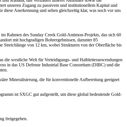
n und Kanada, das Vertrauen unserer Aktionäre sowie die
tert unseren Zugang zu passivem und institutionellem Kapital und
ür diese Anerkennung und sehen gleichzeitig klar, was noch vor uns
 im Rahmen des Sunday Creek Gold-Antimon-Projekts, das sich 60
andort mit hochgradigen Bohrergebnissen, darunter 85
ne Streichlänge von 12 km, wobei Strukturen von der Oberfläche bis
das die westliche Welt für Verteidigungs- und Halbleiteranwendungen
oss in das US Defense Industrial Base Consortium (DIBC) und die
nten.
täre Mineralisierung, die für konventionelle Aufbereitung geeignet
rogramm ist SXGC gut aufgestellt, um diese global bedeutende Gold-
ng freigegeben.