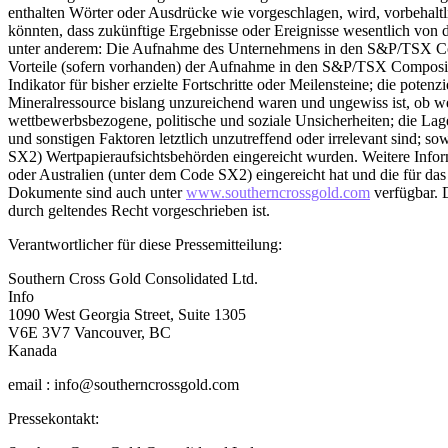
enthalten Wörter oder Ausdrücke wie vorgeschlagen, wird, vorbehaltli
könnten, dass zukünftige Ergebnisse oder Ereignisse wesentlich von
unter anderem: Die Aufnahme des Unternehmens in den S&P/TSX Comp
Vorteile (sofern vorhanden) der Aufnahme in den S&P/TSX Composite 
Indikator für bisher erzielte Fortschritte oder Meilensteine; die pote
Mineralressource bislang unzureichend waren und ungewiss ist, ob wei
wettbewerbsbezogene, politische und soziale Unsicherheiten; die La
und sonstigen Faktoren letztlich unzutreffend oder irrelevant sind; 
SX2) Wertpapieraufsichtsbehörden eingereicht wurden. Weitere Infor
oder Australien (unter dem Code SX2) eingereicht hat und die für d
Dokumente sind auch unter
www.southerncrossgold.com
verfügbar. D
durch geltendes Recht vorgeschrieben ist.
Verantwortlicher für diese Pressemitteilung:
Southern Cross Gold Consolidated Ltd.
Info
1090 West Georgia Street, Suite 1305
V6E 3V7 Vancouver, BC
Kanada
email : info@southerncrossgold.com
Pressekontakt: