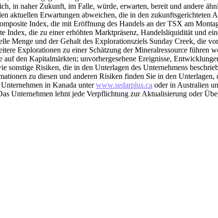
ch, in naher Zukunft, im Falle, würde, erwarten, bereit und andere äh
 den aktuellen Erwartungen abweichen, die in den zukunftsgerichteten
osite Index, die mit Eröffnung des Handels an der TSX am Montag, d
Index, die zu einer erhöhten Marktpräsenz, Handelsliquidität und ein
nzielle Menge und der Gehalt des Explorationsziels Sunday Creek, die vo
tere Explorationen zu einer Schätzung der Mineralressource führen wer
ge auf den Kapitalmärkten; unvorhergesehene Ereignisse, Entwicklunge
sowie sonstige Risiken, die in den Unterlagen des Unternehmens beschrie
mationen zu diesen und anderen Risiken finden Sie in den Unterlagen,
as Unternehmen in Kanada unter
www.sedarplus.ca
oder in Australien u
as Unternehmen lehnt jede Verpflichtung zur Aktualisierung oder Übera