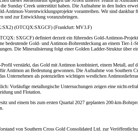
en dieses Meilensteins spiegelt die Arbeit unseres Teams in Australie
 die Sunday Creek unterstützt haben. Die Aufnahme in den Index erwei
Gold-Antimon-Vorentwicklungsprojekte vorantreiben. Wir sind dankbar f
ngen und zur Entwicklung voranzubringen.
SX:SX2) (OTCQX:SXGCF) (Frankfurt: MV3.F)
CQX: SXGCF) definiert derzeit ein führendes Gold-Antimon-Projekt
eine bedeutende Gold- und Antimon-Bohrentdeckung an einem Tier-1-St
ngen. Die Mineralisierung folgt einer Golden Ladder-Struktur über ei
Profil verstärkt, das Gold mit Antimon kombiniert, einem Metall, auf 
en für Antimon an Bedeutung gewonnen. Die Aufnahme von Southern Cr
s Unternehmen als potenziellen wichtigen westlichen Antimonliefera
lich: Vorläufige metallurgische Untersuchungen zeigen eine nicht-refrak
eidung und Flotation.
dbesitz und einem bis zum ersten Quartal 2027 geplanten 200-km-Bohrp
n.
rstand von Southern Cross Gold Consolidated Ltd. zur Veröffentlichu