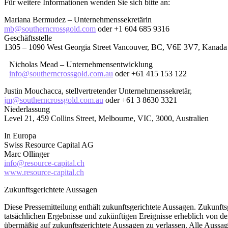
Für weitere Informationen wenden Sie sich bitte an:
Mariana Bermudez – Unternehmenssekretärin
mb@southerncrossgold.com
oder +1 604 685 9316
Geschäftsstelle
1305 – 1090 West Georgia Street Vancouver, BC, V6E 3V7, Kanada
Nicholas Mead – Unternehmensentwicklung
info@southerncrossgold.com.au
oder +61 415 153 122
Justin Mouchacca, stellvertretender Unternehmenssekretär,
jm@southerncrossgold.com.au
oder +61 3 8630 3321
Niederlassung
Level 21, 459 Collins Street, Melbourne, VIC, 3000, Australien
In Europa
Swiss Resource Capital AG
Marc Ollinger
info@resource-capital.ch
www.resource-capital.ch
Zukunftsgerichtete Aussagen
Diese Pressemitteilung enthält zukunftsgerichtete Aussagen. Zukun
tatsächlichen Ergebnisse und zukünftigen Ereignisse erheblich von d
übermäßig auf zukunftsgerichtete Aussagen zu verlassen. Alle Aussage