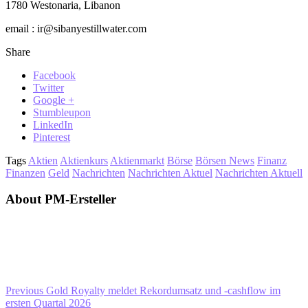
1780 Westonaria, Libanon
email : ir@sibanyestillwater.com
Share
Facebook
Twitter
Google +
Stumbleupon
LinkedIn
Pinterest
Tags
Aktien
Aktienkurs
Aktienmarkt
Börse
Börsen News
Finanz
Finanzen
Geld
Nachrichten
Nachrichten Aktuel
Nachrichten Aktuell
About PM-Ersteller
Previous
Gold Royalty meldet Rekordumsatz und -cashflow im
ersten Quartal 2026