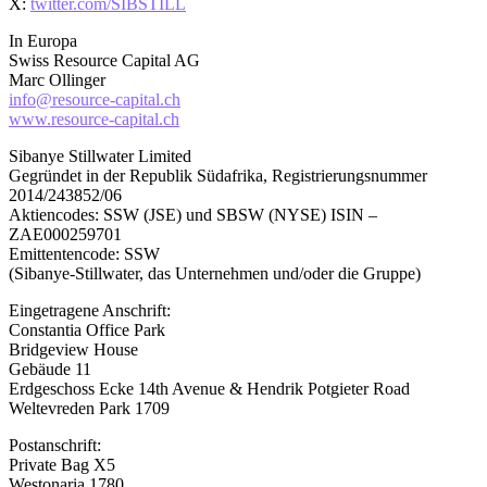
X:
twitter.com/SIBSTILL
In Europa
Swiss Resource Capital AG
Marc Ollinger
info@resource-capital.ch
www.resource-capital.ch
Sibanye Stillwater Limited
Gegründet in der Republik Südafrika, Registrierungsnummer
2014/243852/06
Aktiencodes: SSW (JSE) und SBSW (NYSE) ISIN –
ZAE000259701
Emittentencode: SSW
(Sibanye-Stillwater, das Unternehmen und/oder die Gruppe)
Eingetragene Anschrift:
Constantia Office Park
Bridgeview House
Gebäude 11
Erdgeschoss Ecke 14th Avenue & Hendrik Potgieter Road
Weltevreden Park 1709
Postanschrift:
Private Bag X5
Westonaria 1780