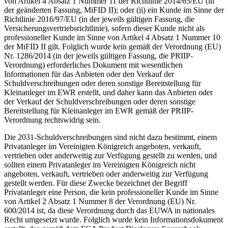
von Artikel 4 Absatz 1 Nummer 11 der Richtlinie 2014/65/EU (in
der geänderten Fassung, MiFID II); oder (ii) ein Kunde im Sinne der
Richtlinie 2016/97/EU (in der jeweils gültigen Fassung, die
Versicherungsvertriebsrichtlinie), sofern dieser Kunde nicht als
professioneller Kunde im Sinne von Artikel 4 Absatz 1 Nummer 10
der MiFID II gilt. Folglich wurde kein gemäß der Verordnung (EU)
Nr. 1286/2014 (in der jeweils gültigen Fassung, die PRIIP-
Verordnung) erforderliches Dokument mit wesentlichen
Informationen für das Anbieten oder den Verkauf der
Schuldverschreibungen oder deren sonstige Bereitstellung für
Kleinanleger im EWR erstellt, und daher kann das Anbieten oder
der Verkauf der Schuldverschreibungen oder deren sonstige
Bereitstellung für Kleinanleger im EWR gemäß der PRIIP-
Verordnung rechtswidrig sein.
Die 2031-Schuldverschreibungen sind nicht dazu bestimmt, einem
Privatanleger im Vereinigten Königreich angeboten, verkauft,
vertrieben oder anderweitig zur Verfügung gestellt zu werden, und
sollten einem Privatanleger im Vereinigten Königreich nicht
angeboten, verkauft, vertrieben oder anderweitig zur Verfügung
gestellt werden. Für diese Zwecke bezeichnet der Begriff
Privatanleger eine Person, die kein professioneller Kunde im Sinne
von Artikel 2 Absatz 1 Nummer 8 der Verordnung (EU) Nr.
600/2014 ist, da diese Verordnung durch das EUWA in nationales
Recht umgesetzt wurde. Folglich wurde kein Informationsdokument