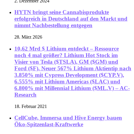
2. Dezember 2024
HYTN bringt seine Cannabisprodukte
erfolgreich in Deutschland auf den Markt und
nimmt Nachbestellung entgegen
28. März 2026
10,62 Mrd $ Lithium entdeckt – Ressource
noch 4 mal größer? Lithium Hot Stock im
Visier von Tesla ($TSLA), GM ($GM) und
Ford ($F). Neuer 567% Lithium Aktientip nach
3.850% mit Cypress Development ($CYP.V),
6.555% mit Lithium Americas ($LAC) und
6.800% mit Millennial Lithium ($ML.V) – AC-
Research
18. Februar 2021
CellCube, Immersa und Hive Energy bauen
Öko-Spitzenlast-Kraftwerke