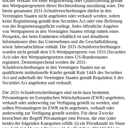
solcher Verkauf vor einer Registrierung oder Qualifizierung gemäß
den Wertpapiergesetzen dieser Rechtsordnung unzulässig wäre. Die
hierin genannten 2031-Schuldverschreibungen dürfen in den
Vereinigten Staaten nicht angeboten oder verkauft werden, sofern
keine Registrierung gemäß dem Securities Act oder eine Befreiung
von der Registrierungspflicht vorliegt. Jedes öffentliche Angebot
von Wertpapieren in den Vereinigten Staaten erfolgt mittels eines
Prospekts, der beim Emittenten erhältlich ist und detaillierte
Informationen über das Unternehmen und die Geschäftsführung
sowie Jahresabschlüsse enthält. Die 2031-Schuldverschreibungen
wurden nicht gemäß dem US-Wertpapiergesetz von 1933 (Securities
Act) oder den Wertpapiergesetzen eines US-Bundesstaates
registriert. Dementsprechend werden die 2031-
Schuldverschreibungen in den Vereinigten Staaten nur an
qualifizierte institutionelle Käufer gemäß Rule 144A des Securities
Act und außerhalb der Vereinigten Staaten gemäß Regulation S des
Securities Act angeboten und verkauft.
Die 2031-Schuldverschreibungen sind nicht dazu bestimmt,
Privatanlegern im Europäischen Wirtschaftsraum (EWR) angeboten,
verkauft oder anderweitig zur Verfügung gestellt zu werden, und
sollten Privatanlegern im EWR nicht angeboten, verkauft oder
anderweitig zur Verfügung gestellt werden. Für diese Zwecke
bezeichnet der Begriff Privatanleger eine Person, die eine (oder
beide) der folgenden Kategorien erfüllt: (i) ein Privatkunde im Sinne