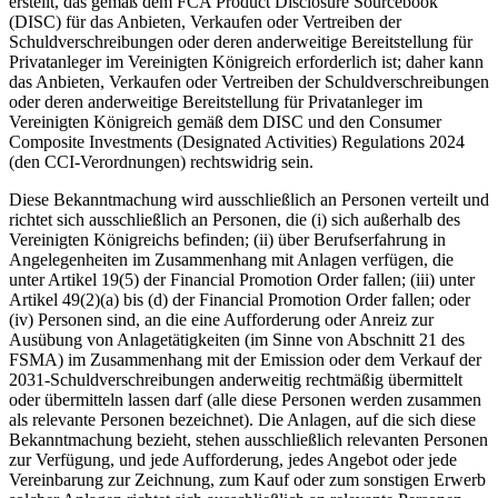
erstellt, das gemäß dem FCA Product Disclosure Sourcebook
(DISC) für das Anbieten, Verkaufen oder Vertreiben der
Schuldverschreibungen oder deren anderweitige Bereitstellung für
Privatanleger im Vereinigten Königreich erforderlich ist; daher kann
das Anbieten, Verkaufen oder Vertreiben der Schuldverschreibungen
oder deren anderweitige Bereitstellung für Privatanleger im
Vereinigten Königreich gemäß dem DISC und den Consumer
Composite Investments (Designated Activities) Regulations 2024
(den CCI-Verordnungen) rechtswidrig sein.
Diese Bekanntmachung wird ausschließlich an Personen verteilt und
richtet sich ausschließlich an Personen, die (i) sich außerhalb des
Vereinigten Königreichs befinden; (ii) über Berufserfahrung in
Angelegenheiten im Zusammenhang mit Anlagen verfügen, die
unter Artikel 19(5) der Financial Promotion Order fallen; (iii) unter
Artikel 49(2)(a) bis (d) der Financial Promotion Order fallen; oder
(iv) Personen sind, an die eine Aufforderung oder Anreiz zur
Ausübung von Anlagetätigkeiten (im Sinne von Abschnitt 21 des
FSMA) im Zusammenhang mit der Emission oder dem Verkauf der
2031-Schuldverschreibungen anderweitig rechtmäßig übermittelt
oder übermitteln lassen darf (alle diese Personen werden zusammen
als relevante Personen bezeichnet). Die Anlagen, auf die sich diese
Bekanntmachung bezieht, stehen ausschließlich relevanten Personen
zur Verfügung, und jede Aufforderung, jedes Angebot oder jede
Vereinbarung zur Zeichnung, zum Kauf oder zum sonstigen Erwerb