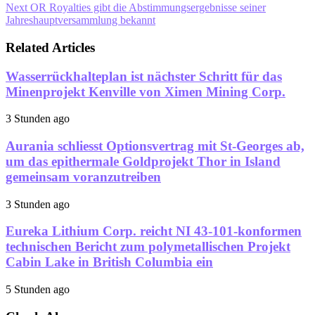
Next
OR Royalties gibt die Abstimmungsergebnisse seiner
Jahreshauptversammlung bekannt
Related Articles
Wasserrückhalteplan ist nächster Schritt für das
Minenprojekt Kenville von Ximen Mining Corp.
3 Stunden ago
Aurania schliesst Optionsvertrag mit St-Georges ab,
um das epithermale Goldprojekt Thor in Island
gemeinsam voranzutreiben
3 Stunden ago
Eureka Lithium Corp. reicht NI 43-101-konformen
technischen Bericht zum polymetallischen Projekt
Cabin Lake in British Columbia ein
5 Stunden ago