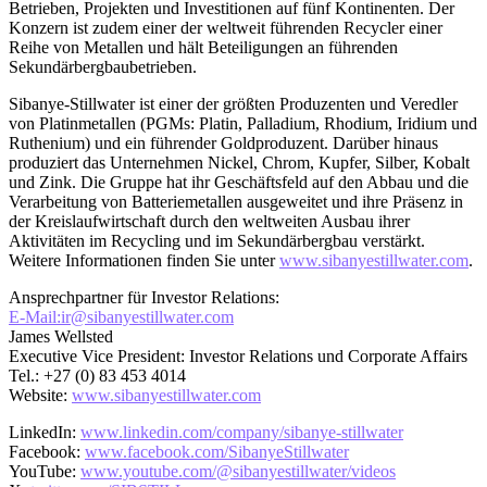
Betrieben, Projekten und Investitionen auf fünf Kontinenten. Der
Konzern ist zudem einer der weltweit führenden Recycler einer
Reihe von Metallen und hält Beteiligungen an führenden
Sekundärbergbaubetrieben.
Sibanye-Stillwater ist einer der größten Produzenten und Veredler
von Platinmetallen (PGMs: Platin, Palladium, Rhodium, Iridium und
Ruthenium) und ein führender Goldproduzent. Darüber hinaus
produziert das Unternehmen Nickel, Chrom, Kupfer, Silber, Kobalt
und Zink. Die Gruppe hat ihr Geschäftsfeld auf den Abbau und die
Verarbeitung von Batteriemetallen ausgeweitet und ihre Präsenz in
der Kreislaufwirtschaft durch den weltweiten Ausbau ihrer
Aktivitäten im Recycling und im Sekundärbergbau verstärkt.
Weitere Informationen finden Sie unter
www.sibanyestillwater.com
.
Ansprechpartner für Investor Relations:
E-Mail:ir@sibanyestillwater.com
James Wellsted
Executive Vice President: Investor Relations und Corporate Affairs
Tel.: +27 (0) 83 453 4014
Website:
www.sibanyestillwater.com
LinkedIn:
www.linkedin.com/company/sibanye-stillwater
Facebook:
www.facebook.com/SibanyeStillwater
YouTube:
www.youtube.com/@sibanyestillwater/videos