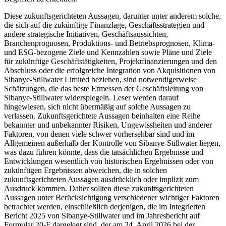
Diese zukunftsgerichteten Aussagen, darunter unter anderem solche,
die sich auf die zukünftige Finanzlage, Geschäftsstrategien und
andere strategische Initiativen, Geschäftsaussichten,
Branchenprognosen, Produktions- und Betriebsprognosen, Klima-
und ESG-bezogene Ziele und Kennzahlen sowie Pläne und Ziele
für zukünftige Geschäftstätigkeiten, Projektfinanzierungen und den
Abschluss oder die erfolgreiche Integration von Akquisitionen von
Sibanye-Stillwater Limited beziehen, sind notwendigerweise
Schätzungen, die das beste Ermessen der Geschäftsleitung von
Sibanye-Stillwater widerspiegeln. Leser werden darauf
hingewiesen, sich nicht übermäßig auf solche Aussagen zu
verlassen. Zukunftsgerichtete Aussagen beinhalten eine Reihe
bekannter und unbekannter Risiken, Ungewissheiten und anderer
Faktoren, von denen viele schwer vorhersehbar sind und im
Allgemeinen außerhalb der Kontrolle von Sibanye-Stillwater liegen,
was dazu führen könnte, dass die tatsächlichen Ergebnisse und
Entwicklungen wesentlich von historischen Ergebnissen oder von
zukünftigen Ergebnissen abweichen, die in solchen
zukunftsgerichteten Aussagen ausdrücklich oder implizit zum
Ausdruck kommen. Daher sollten diese zukunftsgerichteten
Aussagen unter Berücksichtigung verschiedener wichtiger Faktoren
betrachtet werden, einschließlich derjenigen, die im Integrierten
Bericht 2025 von Sibanye-Stillwater und im Jahresbericht auf
Formular 20-F dargelegt sind, der am 24. April 2026 bei der