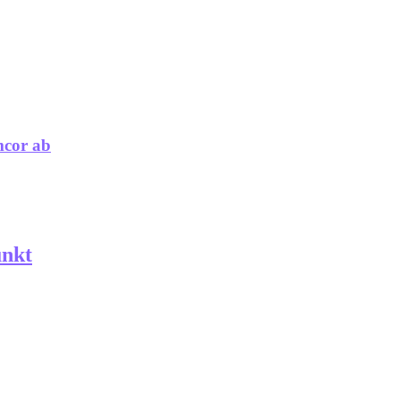
mcor ab
unkt