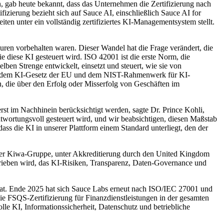
gab heute bekannt, dass das Unternehmen die Zertifizierung nach
izierung bezieht sich auf Sauce AI, einschließlich Sauce AI for
en unter ein vollständig zertifiziertes KI-Managementsystem stellt.
ieuren vorbehalten waren. Dieser Wandel hat die Frage verändert, die
 diese KI gesteuert wird. ISO 42001 ist die erste Norm, die
ben Strenge entwickelt, einsetzt und steuert, wie sie von
 wie dem KI-Gesetz der EU und dem NIST-Rahmenwerk für KI-
, die über den Erfolg oder Misserfolg von Geschäften im
rst im Nachhinein berücksichtigt werden, sagte Dr. Prince Kohli,
wortungsvoll gesteuert wird, und wir beabsichtigen, diesen Maßstab
ass die KI in unserer Plattform einem Standard unterliegt, den der
 der Kiwa-Gruppe, unter Akkreditierung durch den United Kingdom
trieben wird, das KI-Risiken, Transparenz, Daten-Governance und
 hat. Ende 2025 hat sich Sauce Labs erneut nach ISO/IEC 27001 und
ie FSQS-Zertifizierung für Finanzdienstleistungen in der gesamten
 KI, Informationssicherheit, Datenschutz und betriebliche