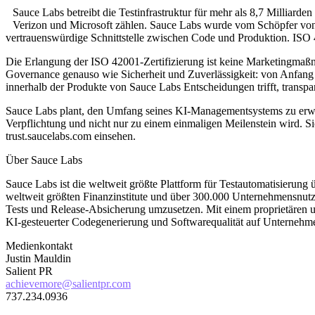
Sauce Labs betreibt die Testinfrastruktur für mehr als 8,7 Milliar
Verizon und Microsoft zählen. Sauce Labs wurde vom Schöpfer von 
vertrauenswürdige Schnittstelle zwischen Code und Produktion. ISO 4200
Die Erlangung der ISO 42001-Zertifizierung ist keine Marketingmaßn
Governance genauso wie Sicherheit und Zuverlässigkeit: von Anfang an
innerhalb der Produkte von Sauce Labs Entscheidungen trifft, transpar
Sauce Labs plant, den Umfang seines KI-Managementsystems zu erweit
Verpflichtung und nicht nur zu einem einmaligen Meilenstein wird.
trust.saucelabs.com einsehen.
Über Sauce Labs
Sauce Labs ist die weltweit größte Plattform für Testautomatisier
weltweit größten Finanzinstitute und über 300.000 Unternehmensnutzer
Tests und Release-Absicherung umzusetzen. Mit einem proprietären
KI-gesteuerter Codegenerierung und Softwarequalität auf Unternehme
Medienkontakt
Justin Mauldin
Salient PR
achievemore@salientpr.com
737.234.0936