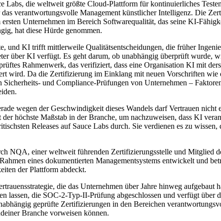
 die weltweit größte Cloud-Plattform für kontinuierliches Testen, 
 das verantwortungsvolle Management künstlicher Intelligenz. Die Zertif
rsten Unternehmen im Bereich Softwarequalität, das seine KI-Fähigkeit
ngig, hat diese Hürde genommen.
e, und KI trifft mittlerweile Qualitätsentscheidungen, die früher Ingen
er über KI verfügt. Es geht darum, ob unabhängig überprüft wurde, wie
üftes Rahmenwerk, das verifiziert, dass eine Organisation KI mit dersel
dert wird. Da die Zertifizierung im Einklang mit neuen Vorschriften
en Sicherheits- und Compliance-Prüfungen von Unternehmen – Faktoren
eiden.
erade wegen der Geschwindigkeit dieses Wandels darf Vertrauen nicht e
t der höchste Maßstab in der Branche, um nachzuweisen, dass KI verant
itischsten Releases auf Sauce Labs durch. Sie verdienen es zu wissen, d
rch NQA, einer weltweit führenden Zertifizierungsstelle und Mitglied
 im Rahmen eines dokumentierten Managementsystems entwickelt und be
iten der Plattform abdeckt.
Vertrauensstrategie, die das Unternehmen über Jahre hinweg aufgebaut
ren lassen, die SOC-2-Typ-II-Prüfung abgeschlossen und verfügt über d
ängig geprüfte Zertifizierungen in den Bereichen verantwortungsvolle
ndeiner Branche vorweisen können.