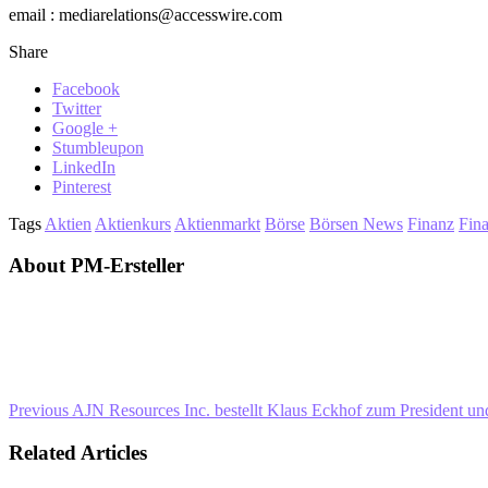
email : mediarelations@accesswire.com
Share
Facebook
Twitter
Google +
Stumbleupon
LinkedIn
Pinterest
Tags
Aktien
Aktienkurs
Aktienmarkt
Börse
Börsen News
Finanz
Fin
About PM-Ersteller
Previous
AJN Resources Inc. bestellt Klaus Eckhof zum President 
Related Articles