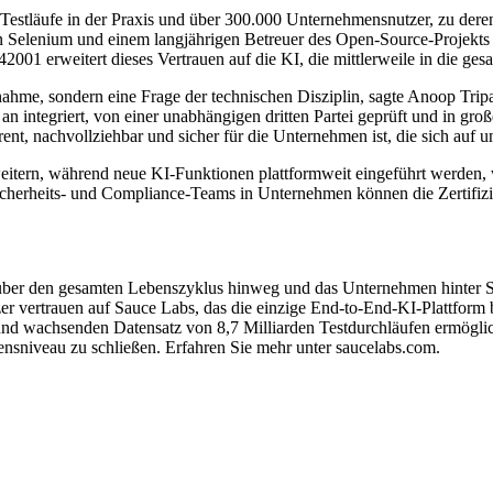
den Testläufe in der Praxis und über 300.000 Unternehmensnutzer, zu d
Selenium und einem langjährigen Betreuer des Open-Source-Projekts A
1 erweitert dieses Vertrauen auf die KI, die mittlerweile in die gesamt
ahme, sondern eine Frage der technischen Disziplin, sagte Anoop Trip
 integriert, von einer unabhängigen dritten Partei geprüft und in große
ent, nachvollziehbar und sicher für die Unternehmen ist, die sich auf u
ern, während neue KI-Funktionen plattformweit eingeführt werden, wo
 Sicherheits- und Compliance-Teams in Unternehmen können die Zertif
ung über den gesamten Lebenszyklus hinweg und das Unternehmen hinter
 vertrauen auf Sauce Labs, das die einzige End-to-End-KI-Plattform bere
 und wachsenden Datensatz von 8,7 Milliarden Testdurchläufen ermögl
nsniveau zu schließen. Erfahren Sie mehr unter saucelabs.com.