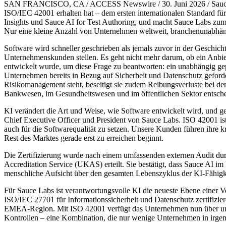
SAN FRANCISCO, CA / ACCESS Newswire / 30. Juni 2026 / Sauce Labs,
ISO/IEC 42001 erhalten hat – dem ersten internationalen Standard für
Insights und Sauce AI for Test Authoring, und macht Sauce Labs zum e
Nur eine kleine Anzahl von Unternehmen weltweit, branchenunabhä
Software wird schneller geschrieben als jemals zuvor in der Geschicht
Unternehmenskunden stellen. Es geht nicht mehr darum, ob ein Anbiet
entwickelt wurde, um diese Frage zu beantworten: ein unabhängig gepr
Unternehmen bereits in Bezug auf Sicherheit und Datenschutz gefor
Risikomanagement steht, beseitigt sie zudem Reibungsverluste bei d
Bankwesen, im Gesundheitswesen und im öffentlichen Sektor entsch
KI verändert die Art und Weise, wie Software entwickelt wird, und g
Chief Executive Officer und President von Sauce Labs. ISO 42001 is
auch für die Softwarequalität zu setzen. Unsere Kunden führen ihre kr
Rest des Marktes gerade erst zu erreichen beginnt.
Die Zertifizierung wurde nach einem umfassenden externen Audit du
Accreditation Service (UKAS) erteilt. Sie bestätigt, dass Sauce AI
menschliche Aufsicht über den gesamten Lebenszyklus der KI-Fähigke
Für Sauce Labs ist verantwortungsvolle KI die neueste Ebene einer 
ISO/IEC 27701 für Informationssicherheit und Datenschutz zertifizie
EMEA-Region. Mit ISO 42001 verfügt das Unternehmen nun über unabh
Kontrollen – eine Kombination, die nur wenige Unternehmen in irge