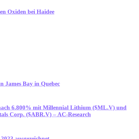
hen Oxiden bei Haidee
on James Bay in Quebec
nach 6.800% mit Millennial Lithium ($ML.V) und
tals Corp. ($ABR.V) – AC-Research
2023 ausgezeichnet