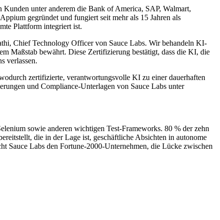
eren Kunden unter anderem die Bank of America, SAP, Walmart,
ppium gegründet und fungiert seit mehr als 15 Jahren als
e Plattform integriert ist.
athi, Chief Technology Officer von Sauce Labs. Wir behandeln KI-
m Maßstab bewährt. Diese Zertifizierung bestätigt, dass die KI, die
ns verlassen.
durch zertifizierte, verantwortungsvolle KI zu einer dauerhaften
izierungen und Compliance-Unterlagen von Sauce Labs unter
 Selenium sowie anderen wichtigen Test-Frameworks. 80 % der zehn
itstellt, die in der Lage ist, geschäftliche Absichten in autonome
icht Sauce Labs den Fortune-2000-Unternehmen, die Lücke zwischen