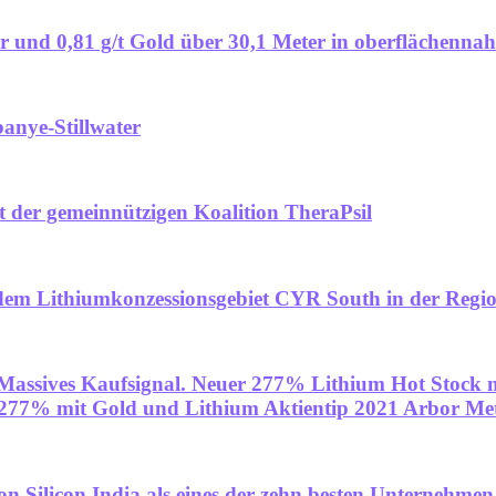
er und 0,81 g/t Gold über 30,1 Meter in oberflächenna
banye-Stillwater
it der gemeinnützigen Koalition TheraPsil
dem Lithiumkonzessionsgebiet CYR South in der Regi
 Massives Kaufsignal. Neuer 277% Lithium Hot Stock 
 277% mit Gold und Lithium Aktientip 2021 Arbor Me
licon India als eines der zehn besten Unternehmen 