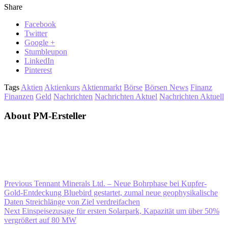
Share
Facebook
Twitter
Google +
Stumbleupon
LinkedIn
Pinterest
Tags
Aktien
Aktienkurs
Aktienmarkt
Börse
Börsen News
Finanz
Finanzen
Geld
Nachrichten
Nachrichten Aktuel
Nachrichten Aktuell
About PM-Ersteller
Previous
Tennant Minerals Ltd. – Neue Bohrphase bei Kupfer-
Gold-Entdeckung Bluebird gestartet, zumal neue geophysikalische
Daten Streichlänge von Ziel verdreifachen
Next
Einspeisezusage für ersten Solarpark, Kapazität um über 50%
vergrößert auf 80 MW