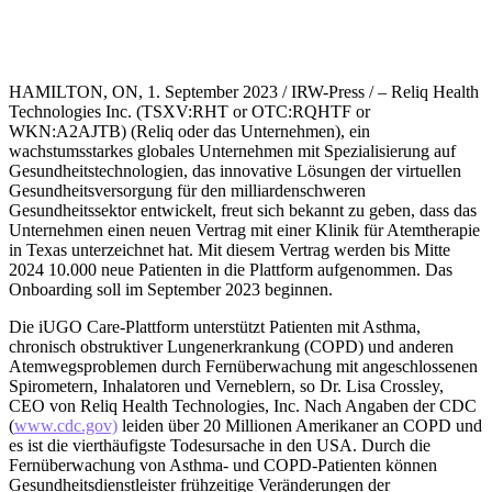
HAMILTON, ON, 1. September 2023 / IRW-Press / – Reliq Health
Technologies Inc. (TSXV:RHT or OTC:RQHTF or
WKN:A2AJTB) (Reliq oder das Unternehmen), ein
wachstumsstarkes globales Unternehmen mit Spezialisierung auf
Gesundheitstechnologien, das innovative Lösungen der virtuellen
Gesundheitsversorgung für den milliardenschweren
Gesundheitssektor entwickelt, freut sich bekannt zu geben, dass das
Unternehmen einen neuen Vertrag mit einer Klinik für Atemtherapie
in Texas unterzeichnet hat. Mit diesem Vertrag werden bis Mitte
2024 10.000 neue Patienten in die Plattform aufgenommen. Das
Onboarding soll im September 2023 beginnen.
Die iUGO Care-Plattform unterstützt Patienten mit Asthma,
chronisch obstruktiver Lungenerkrankung (COPD) und anderen
Atemwegsproblemen durch Fernüberwachung mit angeschlossenen
Spirometern, Inhalatoren und Verneblern, so Dr. Lisa Crossley,
CEO von Reliq Health Technologies, Inc. Nach Angaben der CDC
(
www.cdc.gov)
leiden über 20 Millionen Amerikaner an COPD und
es ist die vierthäufigste Todesursache in den USA. Durch die
Fernüberwachung von Asthma- und COPD-Patienten können
Gesundheitsdienstleister frühzeitige Veränderungen der