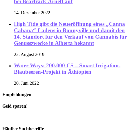
bei Beartrack-Arnett auf
14. Dezember 2022
High Tide gibt die Neueröffnung eines „Canna
Cabana“-Ladens in Bonnyville und damit den
14. Standort für den Verkauf von Cannabis für
Genusszwecke in Alberta bekannt
22. August 2019
Water Ways: 200.000 C$ – Smart Irrigation-
Blaubeeren-Projekt in Äthiopien
20. Juni 2022
Empfehlungen
Geld sparen!
Häufige Suchbegriffe