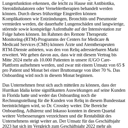
Lungenfunktion erkennen, die leicht zu Hause mit Antibiotika,
Steroidinhalatoren oder Verneblertherapien behandelt werden
können. Durch dieses frühzeitige Eingreifen können
Komplikationen wie Entzündungen, Bronchitis und Pneumonie
vermieden werden, die dauerhafte Lungenschäden und langwierige,
störende sowie kostspielige Aufenthalte auf der Intensivstation zur
Folge haben können. Im Rahmen des Remote Therapeutic
Monitoring-(RTM)-Programms der Centers for Medicare &
Medicaid Services (CMS) können Ärzte und Atemtherapeuten
RTM-Dienste anbieten, was den von Reliq adressierbaren Markt
erweitert. Wir gehen davon aus, dass wir mit diesem Vertrag bis
Mitte 2024 mehr als 10.000 Patienten in unsere iUGO Care-
Plattform aufnehmen werden, und zwar mit einem Umsatz von 65 $
pro Patient und Monat bei einer Bruttomarge von über 70 %. Das
Onboarding wird noch in diesem Monat beginnen.
Das Unternehmen freut sich auch mitteilen zu können, dass der
Hurrikan Idalia keine signifikanten Auswirkungen auf seine Kunden
in Florida hatte und weder das Onboarding noch die
Rechnungsstellung für die Kunden von Reliq in diesem Bundesstaat
beeinträchtigen wird, so Dr. Crossley weiter. Die Bereiche
Onboarding, Adhärenz und Inkasso konnten in diesem Quartal
weitere Verbesserungen verzeichnen und die Rentabilität des
Unternehmens steigt weiter an. Der Umsatz für das Geschäftsjahr
2023 hat sich im Vergleich zum Geschäftsjahr 2022 mehr als