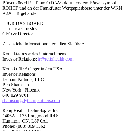
Börsenkürzel RHT, am OTC-Markt unter dem Börsensymbol
RQHTF und an der Frankfurter Wertpapierbörse unter der WKN
A2AJTB gehandelt.
FÜR DAS BOARD
Dr. Lisa Crossley
CEO & Director
Zusätzliche Informationen erhalten Sie über:
Kontaktadresse des Unternehmens
Investor Relations:
ir@reliqhealth.com
Kontakt für Anleger in den USA
Investor Relations
Lytham Partners, LLC
Ben Shamsian
New York | Phoenix
646-829-9701
shamsian@lythampartners.com
Reliq Health Technologies Inc.
#406A – 175 Longwood Rd S
Hamilton, ON, L8P 0A1
Phone: (888) 869-1362