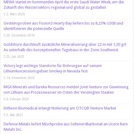
MEWA startet im kommenden April die erste Saudi Water Week, um die
Zukunft des Wassersektors regional und global zu gestalten
2. März 2026
Gesteinsproben aus Fission3 Hearty Bay liefern bis zu 8,23% U308 und
identifizieren die potenzielle Quelle
20. Dezember 2019
Goldshore durchteuft zusätzliche Mineralisierung über 22 m mit 1,30 g/t
Au unterhalb des konzeptionellen Tagebaus in der Zone Southwest
25. Juli 2025
Victory legt wichtige Standorte für Bohrungen auf seinem
Lithiumkonzessionsgebiet Smokey in Nevada fest
14. Dezember 2022
MGX Minerals und Eureka Resources melden Joint Venture zur Gewinnung
von Lithium aus Prozesswasser im Osten der Vereinigten Staaten
6. Februar 2025
Entheon Biomedical erlangt Notierung am OTCQB Venture Market
5. Mai 2021
Defense Metals liefert Mischprobe aus Seltenerdkarbonat an Ucore Rare
Metals Inc.