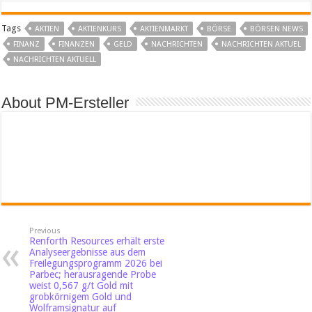
Tags
AKTIEN
AKTIENKURS
AKTIENMARKT
BÖRSE
BÖRSEN NEWS
FINANZ
FINANZEN
GELD
NACHRICHTEN
NACHRICHTEN AKTUEL
NACHRICHTEN AKTUELL
About PM-Ersteller
Previous
Renforth Resources erhält erste
Analyseergebnisse aus dem
Freilegungsprogramm 2026 bei
Parbec; herausragende Probe
weist 0,567 g/t Gold mit
grobkörnigem Gold und
Wolframsignatur auf