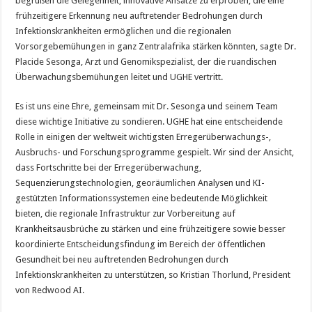
begrüßen die Gelegenheit, innovative Ansätze zu erproben, die eine
frühzeitigere Erkennung neu auftretender Bedrohungen durch
Infektionskrankheiten ermöglichen und die regionalen
Vorsorgebemühungen in ganz Zentralafrika stärken könnten, sagte Dr.
Placide Sesonga, Arzt und Genomikspezialist, der die ruandischen
Überwachungsbemühungen leitet und UGHE vertritt.
Es ist uns eine Ehre, gemeinsam mit Dr. Sesonga und seinem Team
diese wichtige Initiative zu sondieren. UGHE hat eine entscheidende
Rolle in einigen der weltweit wichtigsten Erregerüberwachungs-,
Ausbruchs- und Forschungsprogramme gespielt. Wir sind der Ansicht,
dass Fortschritte bei der Erregerüberwachung,
Sequenzierungstechnologien, georäumlichen Analysen und KI-
gestützten Informationssystemen eine bedeutende Möglichkeit
bieten, die regionale Infrastruktur zur Vorbereitung auf
Krankheitsausbrüche zu stärken und eine frühzeitigere sowie besser
koordinierte Entscheidungsfindung im Bereich der öffentlichen
Gesundheit bei neu auftretenden Bedrohungen durch
Infektionskrankheiten zu unterstützen, so Kristian Thorlund, President
von Redwood AI.