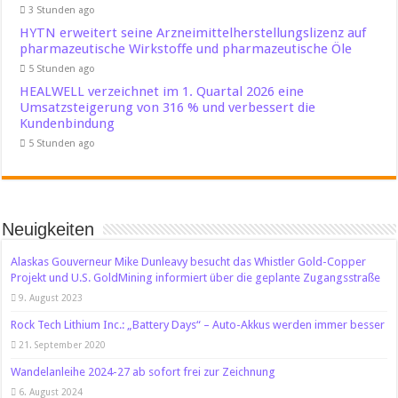
3 Stunden ago
HYTN erweitert seine Arzneimittelherstellungslizenz auf
pharmazeutische Wirkstoffe und pharmazeutische Öle
5 Stunden ago
HEALWELL verzeichnet im 1. Quartal 2026 eine
Umsatzsteigerung von 316 % und verbessert die
Kundenbindung
5 Stunden ago
Neuigkeiten
Alaskas Gouverneur Mike Dunleavy besucht das Whistler Gold-Copper
Projekt und U.S. GoldMining informiert über die geplante Zugangsstraße
9. August 2023
Rock Tech Lithium Inc.: „Battery Days“ – Auto-Akkus werden immer besser
21. September 2020
Wandelanleihe 2024-27 ab sofort frei zur Zeichnung
6. August 2024