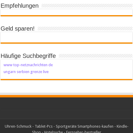
Empfehlungen
Geld sparen!
Häufige Suchbegriffe
www top-netznachrichten de
ungarn serbien grenze live
Uhren-Schmuck
-
Tablet-Pcs
-
Sportgeräte
Smartphones-kaufen
-
Kindle-
Shop
-
Hotelsuche
-
Fernseher-bestseller