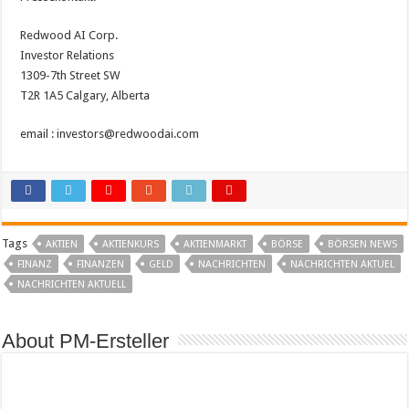
Redwood AI Corp.
Investor Relations
1309-7th Street SW
T2R 1A5 Calgary, Alberta
email : investors@redwoodai.com
Tags
AKTIEN
AKTIENKURS
AKTIENMARKT
BÖRSE
BÖRSEN NEWS
FINANZ
FINANZEN
GELD
NACHRICHTEN
NACHRICHTEN AKTUEL
NACHRICHTEN AKTUELL
About PM-Ersteller