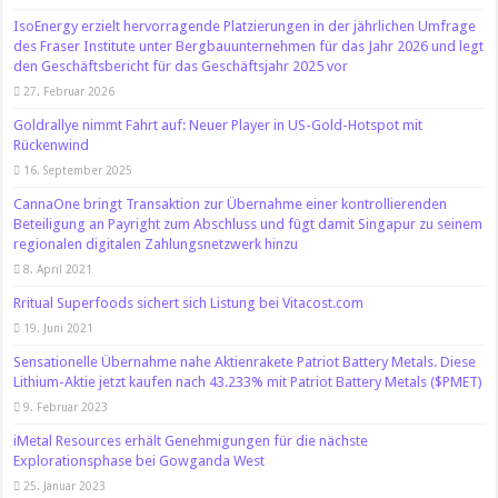
IsoEnergy erzielt hervorragende Platzierungen in der jährlichen Umfrage
des Fraser Institute unter Bergbauunternehmen für das Jahr 2026 und legt
den Geschäftsbericht für das Geschäftsjahr 2025 vor
27. Februar 2026
Goldrallye nimmt Fahrt auf: Neuer Player in US-Gold-Hotspot mit
Rückenwind
16. September 2025
CannaOne bringt Transaktion zur Übernahme einer kontrollierenden
Beteiligung an Payright zum Abschluss und fügt damit Singapur zu seinem
regionalen digitalen Zahlungsnetzwerk hinzu
8. April 2021
Rritual Superfoods sichert sich Listung bei Vitacost.com
19. Juni 2021
Sensationelle Übernahme nahe Aktienrakete Patriot Battery Metals. Diese
Lithium-Aktie jetzt kaufen nach 43.233% mit Patriot Battery Metals ($PMET)
9. Februar 2023
iMetal Resources erhält Genehmigungen für die nächste
Explorationsphase bei Gowganda West
25. Januar 2023