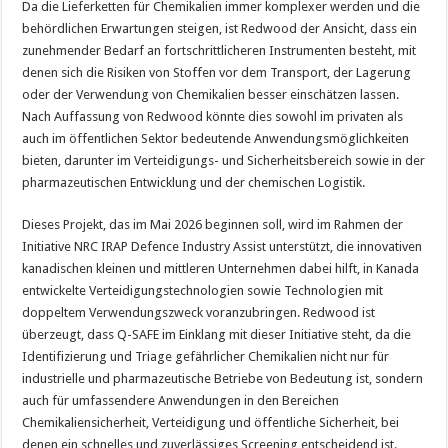
Da die Lieferketten für Chemikalien immer komplexer werden und die
behördlichen Erwartungen steigen, ist Redwood der Ansicht, dass ein
zunehmender Bedarf an fortschrittlicheren Instrumenten besteht, mit
denen sich die Risiken von Stoffen vor dem Transport, der Lagerung
oder der Verwendung von Chemikalien besser einschätzen lassen.
Nach Auffassung von Redwood könnte dies sowohl im privaten als
auch im öffentlichen Sektor bedeutende Anwendungsmöglichkeiten
bieten, darunter im Verteidigungs- und Sicherheitsbereich sowie in der
pharmazeutischen Entwicklung und der chemischen Logistik.
Dieses Projekt, das im Mai 2026 beginnen soll, wird im Rahmen der
Initiative NRC IRAP Defence Industry Assist unterstützt, die innovativen
kanadischen kleinen und mittleren Unternehmen dabei hilft, in Kanada
entwickelte Verteidigungstechnologien sowie Technologien mit
doppeltem Verwendungszweck voranzubringen. Redwood ist
überzeugt, dass Q-SAFE im Einklang mit dieser Initiative steht, da die
Identifizierung und Triage gefährlicher Chemikalien nicht nur für
industrielle und pharmazeutische Betriebe von Bedeutung ist, sondern
auch für umfassendere Anwendungen in den Bereichen
Chemikaliensicherheit, Verteidigung und öffentliche Sicherheit, bei
denen ein schnelles und zuverlässiges Screening entscheidend ist.