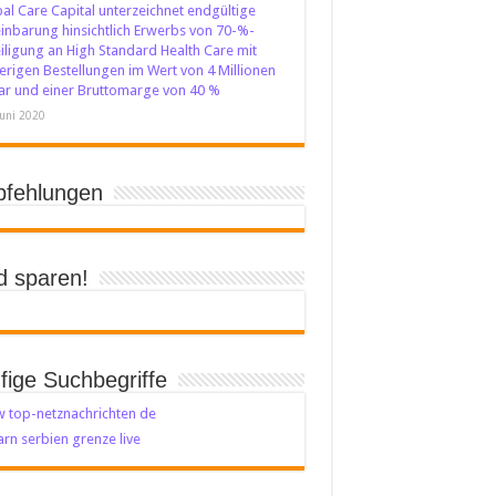
al Care Capital unterzeichnet endgültige
inbarung hinsichtlich Erwerbs von 70-%-
iligung an High Standard Health Care mit
erigen Bestellungen im Wert von 4 Millionen
ar und einer Bruttomarge von 40 %
Juni 2020
fehlungen
d sparen!
fige Suchbegriffe
 top-netznachrichten de
rn serbien grenze live