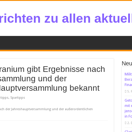
ichten zu allen aktue
Neu
ranium gibt Ergebnisse nach
Mili
sammlung und der
Bera
Fina
Hauptversammlung bekannt
5. 
tipps, Spartipps
Getc
mit 
nach der Jahreshauptversammlung und der außerordentlichen
jens
in F
2.
Clar