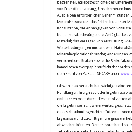
begrenzte Betriebsgeschichte des Unternehm
von Fremdfinanzierung, Unsicherheiten hinsi
Ausbleiben erforderlicher Genehmigungen 
Mineralressourcen, das Fehlen bekannter Mi
Konsultation, die Abhängigkeit von Schlüs
Konjunkturabschwünge; die Verfügbarkeit vo
Material; das Versagen von Ausrüstung, wie 
Wetterbedingungen und anderen Naturphän
Mineralexplorationsbranche; Änderungen vo
versicherbare Risiken sowie die Risikofakto
kanadischen Wertpapieraufsichtsbehörden e
dem Profil von PUR auf SEDAR+ unter
www.s
Obwohl PUR versucht hat, wichtige Faktoren z
Handlungen, Ereignisse oder Ergebnisse wes
enthaltenen oder durch diese implizierten a
die Ergebnisse nicht wie erwartet, geschätzt 
dass sich zukunftsgerichtete Informationen 
Ergebnisse und zukünftigen Ereignisse erheb
abweichen könnten. Dementsprechend sollten
zukunftsgerichtete Aussagen oder Informati