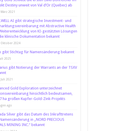
ekt Destiny unweit von Val d’Or (Quebec) ab
 März 2021
WELL AI gibt strategische Investment- und
arktungsvereinbarung mit Abstractive Health
Weiterentwicklung von KI-gestützten Lösungen
die klinische Dokumentation bekannt
 Oktober 2024
 gibt Stichtag für Namensänderung bekannt
Juli 2025
rius gibt Notierung der Warrants an der TSXV
annt
 Juli 2021
nced Gold Exploration unterzeichnet
onsvereinbarung hinsichtlich bedeutsamen,
7 ha großen Kupfer-Gold-Zink-Projekts
agen ago
da Silver gibt das Datum des Inkrafttretens
 Namensänderung in „NORD PRECIOUS
ALS MINING INC.“ bekannt