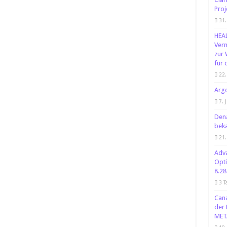
Proj
31.
HEAL
Verm
zur 
für 
22.
Argo
7. 
Dena
bek
21.
Adva
Opti
8.28
3 T
Cana
der
MET