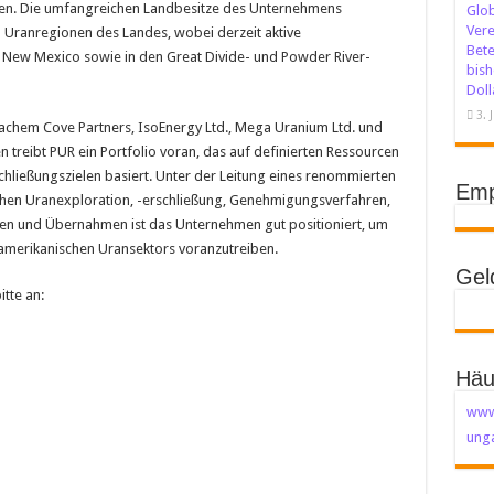
en. Die umfangreichen Landbesitze des Unternehmens
Glob
Vere
n Uranregionen des Landes, wobei derzeit aktive
Bete
 New Mexico sowie in den Great Divide- und Powder River-
bish
Doll
3. 
Sachem Cove Partners, IsoEnergy Ltd., Mega Uranium Ltd. und
n treibt PUR ein Portfolio voran, das auf definierten Ressourcen
chließungszielen basiert. Unter der Leitung eines renommierten
Emp
ichen Uranexploration, -erschließung, Genehmigungsverfahren,
nen und Übernahmen ist das Unternehmen gut positioniert, um
-amerikanischen Uransektors voranzutreiben.
Gel
tte an:
Häu
www
unga