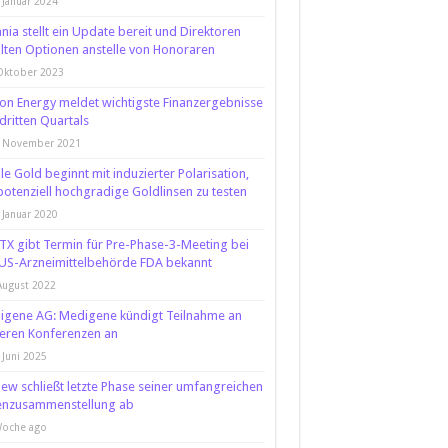
 Januar 2024
nia stellt ein Update bereit und Direktoren
lten Optionen anstelle von Honoraren
Oktober 2023
lion Energy meldet wichtigste Finanzergebnisse
dritten Quartals
. November 2021
e Gold beginnt mit induzierter Polarisation,
otenziell hochgradige Goldlinsen zu testen
 Januar 2020
X gibt Termin für Pre-Phase-3-Meeting bei
US-Arzneimittelbehörde FDA bekannt
August 2022
gene AG: Medigene kündigt Teilnahme an
eren Konferenzen an
 Juni 2025
iew schließt letzte Phase seiner umfangreichen
enzusammenstellung ab
Woche ago