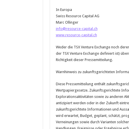
In Europa
Swiss Resource Capital AG
Marc Ollinger
info@resource-capital.ch
www.resource-capital.ch
Weder die TSX Venture Exchange noch deren Re
der TSX Venture Exchange definiert ist) üb
Richtigkeit dieser Pressemitteilung.
Warnhinweis zu zukunftsgerichteten Inform
Diese Pressemitteilung enthält zukunftsgeri
Wertpapiergesetze. Zukunftsgerichtete Inf
Explorationsaktivitäten sowie zu anderen Akt
antizipiert werden oder in der Zukunft eintr
zukunftsgerichtete Informationen und Aussa
wird erwartet, Budget, geplant, schätzt, pro
Verneinungen sowie durch Varianten solche
Handlungen, Ereignisse oder Ergebnisse erfo