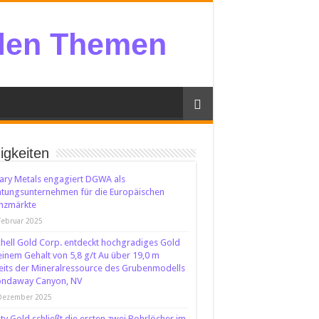
llen Themen
igkeiten
tary Metals engagiert DGWA als
tungsunternehmen für die Europäischen
nzmärkte
Februar 2025
hell Gold Corp. entdeckt hochgradiges Gold
einem Gehalt von 5,8 g/t Au über 19,0 m
eits der Mineralressource des Grubenmodells
ondaway Canyon, NV
 Dezember 2025
ity Gold schließt die ersten zwei Bohrlöcher im