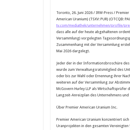
Toronto, 26. Juni 2026 / IRW-Press / Premi
American Uranium) (TSXV: PUR) (OTCQB: PA
tv.com/mediathek/unternehmen/profile/pre
dass alle auf der heute abgehaltenen orden
Versammlung) vorgelegten Tagesordnungspu
Zusammenhang mit der Versammlung erstell
Mai 2026 dargelegt.
Jeder der in der Informationsbroschüre de
wurde zum Verwaltungsratsmitglied des Un
oder bis zur Wahl oder Ernennung ihrer Nac
weiteren auf der Versammlung zur Abstimmu
McGovern Hurley LLP als Wirtschaftsprüfer
Langzeit-Anreizplan des Unternehmens und al
Über Premier American Uranium Inc.
Premier American Uranium konzentriert sich 
Uranprojekten in den gesamten Vereinigten S