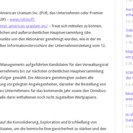
19.
Aura
er American Uranium Inc. (PUR, das Unternehmen oder Premier
erha
UIF) –
www.rohstoff-
2. 
mier-american-uranium-inc/
– freut sich mitteilen zu können,
Tril
tlichen und außerordentlichen Hauptversammlung (die
des 
nkte von den Aktionären genehmigt wurden, wie in der im
18
ten Informationsbroschüre der Unternehmensleitung vom 12.
Mapl
um p
29.
s Managements aufgeführten Kandidaten für den Verwaltungsrat
ternehmens bis zur nächsten ordentlichen Hauptversammlung
XORT
hfolger gewählt. Die Aktionäre genehmigten zudem alle
der 
ng vorgelegten Angelegenheiten, darunter die Bestellung von
4. 
 des Unternehmens für das kommende Jahr sowie den Omnibus-
Medi
le darin enthaltenen noch nicht zugeteilten Wertpapiere.
weit
26.
Hi-V
Dat
auf die Konsolidierung, Exploration und Erschließung von
1 
taaten, um die heimische Energiesicherheit zu stärken und den