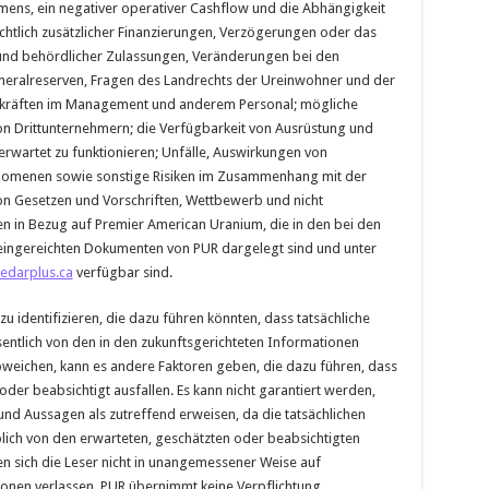
ens, ein negativer operativer Cashflow und die Abhängigkeit
chtlich zusätzlicher Finanzierungen, Verzögerungen oder das
und behördlicher Zulassungen, Veränderungen bei den
neralreserven, Fragen des Landrechts der Ureinwohner und der
selkräften im Management und anderem Personal; mögliche
n Drittunternehmern; die Verfügbarkeit von Ausrüstung und
erwartet zu funktionieren; Unfälle, Auswirkungen von
omenen sowie sonstige Risiken im Zusammenhang mit der
n Gesetzen und Vorschriften, Wettbewerb und nicht
ren in Bezug auf Premier American Uranium, die in den bei den
ingereichten Dokumenten von PUR dargelegt sind und unter
edarplus.ca
verfügbar sind.
u identifizieren, die dazu führen könnten, dass tatsächliche
entlich von den in den zukunftsgerichteten Informationen
bweichen, kann es andere Faktoren geben, die dazu führen, dass
oder beabsichtigt ausfallen. Es kann nicht garantiert werden,
und Aussagen als zutreffend erweisen, da die tatsächlichen
lich von den erwarteten, geschätzten oder beabsichtigten
 sich die Leser nicht in unangemessener Weise auf
onen verlassen. PUR übernimmt keine Verpflichtung,