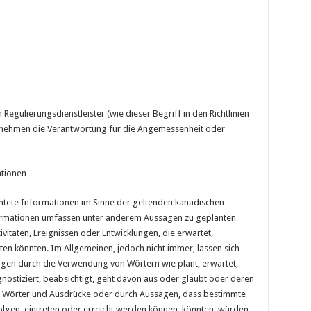
gulierungsdienstleister (wie dieser Begriff in den Richtlinien
ernehmen die Verantwortung für die Angemessenheit oder
ationen
chtete Informationen im Sinne der geltenden kanadischen
ormationen umfassen unter anderem Aussagen zu geplanten
ivitäten, Ereignissen oder Entwicklungen, die erwartet,
eten könnten. Im Allgemeinen, jedoch nicht immer, lassen sich
gen durch die Verwendung von Wörtern wie plant, erwartet,
gnostiziert, beabsichtigt, geht davon aus oder glaubt oder deren
r Wörter und Ausdrücke oder durch Aussagen, dass bestimmte
lgen, eintreten oder erreicht werden können, könnten, würden,