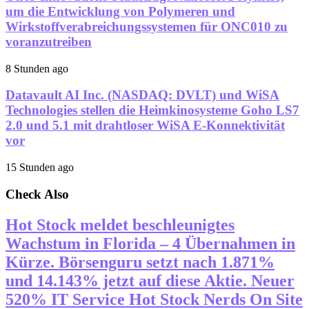
um die Entwicklung von Polymeren und
Wirkstoffverabreichungssystemen für ONC010 zu
voranzutreiben
8 Stunden ago
Datavault AI Inc. (NASDAQ: DVLT) und WiSA
Technologies stellen die Heimkinosysteme Goho LS7
2.0 und 5.1 mit drahtloser WiSA E-Konnektivität
vor
15 Stunden ago
Check Also
Hot Stock meldet beschleunigtes
Wachstum in Florida – 4 Übernahmen in
Kürze. Börsenguru setzt nach 1.871%
und 14.143% jetzt auf diese Aktie. Neuer
520% IT Service Hot Stock Nerds On Site