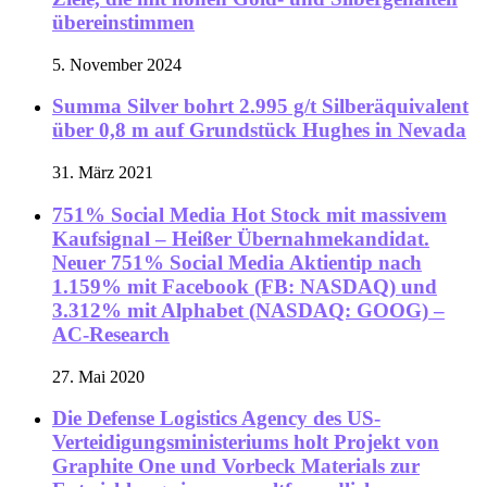
übereinstimmen
5. November 2024
Summa Silver bohrt 2.995 g/t Silberäquivalent
über 0,8 m auf Grundstück Hughes in Nevada
31. März 2021
751% Social Media Hot Stock mit massivem
Kaufsignal – Heißer Übernahmekandidat.
Neuer 751% Social Media Aktientip nach
1.159% mit Facebook (FB: NASDAQ) und
3.312% mit Alphabet (NASDAQ: GOOG) –
AC-Research
27. Mai 2020
Die Defense Logistics Agency des US-
Verteidigungsministeriums holt Projekt von
Graphite One und Vorbeck Materials zur