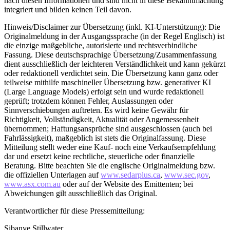
nach diesen Informationen und sind nicht in diese Bekanntmachung
integriert und bilden keinen Teil davon.
Hinweis/Disclaimer zur Übersetzung (inkl. KI-Unterstützung): Die
Originalmeldung in der Ausgangssprache (in der Regel Englisch) ist
die einzige maßgebliche, autorisierte und rechtsverbindliche
Fassung. Diese deutschsprachige Übersetzung/Zusammenfassung
dient ausschließlich der leichteren Verständlichkeit und kann gekürzt
oder redaktionell verdichtet sein. Die Übersetzung kann ganz oder
teilweise mithilfe maschineller Übersetzung bzw. generativer KI
(Large Language Models) erfolgt sein und wurde redaktionell
geprüft; trotzdem können Fehler, Auslassungen oder
Sinnverschiebungen auftreten. Es wird keine Gewähr für
Richtigkeit, Vollständigkeit, Aktualität oder Angemessenheit
übernommen; Haftungsansprüche sind ausgeschlossen (auch bei
Fahrlässigkeit), maßgeblich ist stets die Originalfassung. Diese
Mitteilung stellt weder eine Kauf- noch eine Verkaufsempfehlung
dar und ersetzt keine rechtliche, steuerliche oder finanzielle
Beratung. Bitte beachten Sie die englische Originalmeldung bzw.
die offiziellen Unterlagen auf
www.sedarplus.ca
,
www.sec.gov
,
www.asx.com.au
oder auf der Website des Emittenten; bei
Abweichungen gilt ausschließlich das Original.
Verantwortlicher für diese Pressemitteilung:
Sibanye Stillwater