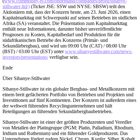
(
www.commodity-tv.com/ondemand/companies/profil/sibanye-
stillwater-ltd/)
(Ticker JSE: SSW und NYSE: SBSW) teilt den
Aktionären mit, dass der Konzern heute, am 23. Juni 2026, einen
Kapitalmarkttag mit Schwerpunkt auf seinen Betrieben im südlichen
Afrika (SA) veranstaltet. Die Präsentation zum Kapitalmarkttag
enthält neue Informationen, darunter bisher unveröffentlichte
Prognosen zu Kosten, Kapitalbedarf und Produktion für die
südafrikanischen Betriebe des Konzerns (Primär- und
Sekundärbergbau), und wird um 09:00 Uhr (CAT) / 08:00 Uhr
(BST) / 03:00 Uhr (EST) unter
www.sibanyestillwater.com/news-
investors/presentations/
verfügbar sein.
Ende
Über Sibanye-Stillwater
Sibanye-Stillwater ist ein globaler Bergbau- und Metallkonzern mit
einem breit gefächerten Portfolio von Betrieben und Projekten und
Investitionen auf fünf Kontinenten. Der Konzern ist außerdem eines
der weltweit führenden Recyclingunternehmen und hält
Beteiligungen an führenden Sekundärbergbaubetrieben.
Sibanye-Stillwater ist einer der größten Produzenten und Veredler
von Metallen der Platingruppe (PGM: Platin, Palladium, Rhodium,
Iridium und Ruthenium) und ein führender Goldproduzent. Das
Unternehmen fördert zudem Nickel, Chrom, Kupfer, Silber, Kobalt