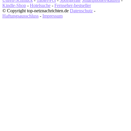
Uhren-Schmuck
-
Tablet-Pcs
-
Sportgeräte
Smartphones-kaufen
-
Kindle-Shop
-
Hotelsuche
-
Fernseher-bestseller
© Copyright top-netznachrichten.de
Datenschutz
-
Haftungsausschluss
-
Impressum