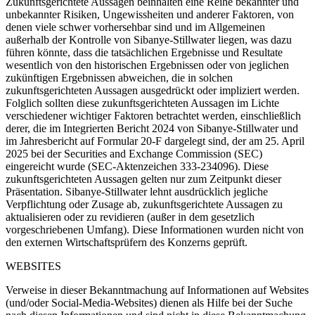
Zukunftsgerichtete Aussagen beinhalten eine Reihe bekannter und
unbekannter Risiken, Ungewissheiten und anderer Faktoren, von
denen viele schwer vorhersehbar sind und im Allgemeinen
außerhalb der Kontrolle von Sibanye-Stillwater liegen, was dazu
führen könnte, dass die tatsächlichen Ergebnisse und Resultate
wesentlich von den historischen Ergebnissen oder von jeglichen
zukünftigen Ergebnissen abweichen, die in solchen
zukunftsgerichteten Aussagen ausgedrückt oder impliziert werden.
Folglich sollten diese zukunftsgerichteten Aussagen im Lichte
verschiedener wichtiger Faktoren betrachtet werden, einschließlich
derer, die im Integrierten Bericht 2024 von Sibanye-Stillwater und
im Jahresbericht auf Formular 20-F dargelegt sind, der am 25. April
2025 bei der Securities and Exchange Commission (SEC)
eingereicht wurde (SEC-Aktenzeichen 333-234096). Diese
zukunftsgerichteten Aussagen gelten nur zum Zeitpunkt dieser
Präsentation. Sibanye-Stillwater lehnt ausdrücklich jegliche
Verpflichtung oder Zusage ab, zukunftsgerichtete Aussagen zu
aktualisieren oder zu revidieren (außer in dem gesetzlich
vorgeschriebenen Umfang). Diese Informationen wurden nicht von
den externen Wirtschaftsprüfern des Konzerns geprüft.
WEBSITES
Verweise in dieser Bekanntmachung auf Informationen auf Websites
(und/oder Social-Media-Websites) dienen als Hilfe bei der Suche