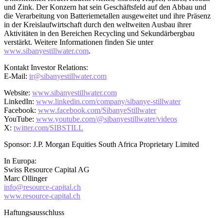
und Zink. Der Konzern hat sein Geschäftsfeld auf den Abbau und
die Verarbeitung von Batteriemetallen ausgeweitet und ihre Präsenz
in der Kreislaufwirtschaft durch den weltweiten Ausbau ihrer
Aktivitäten in den Bereichen Recycling und Sekundärbergbau
verstärkt. Weitere Informationen finden Sie unter
www.sibanyestillwater.com
.
Kontakt Investor Relations:
E-Mail:
ir@sibanyestillwater.com
Website:
www.sibanyestillwater.com
LinkedIn:
www.linkedin.com/company/sibanye-stillwater
Facebook:
www.facebook.com/SibanyeStillwater
YouTube:
www.youtube.com/@sibanyestillwater/videos
X:
twitter.com/SIBSTILL
Sponsor: J.P. Morgan Equities South Africa Proprietary Limited
In Europa:
Swiss Resource Capital AG
Marc Ollinger
info@resource-capital.ch
www.resource-capital.ch
Haftungsausschluss