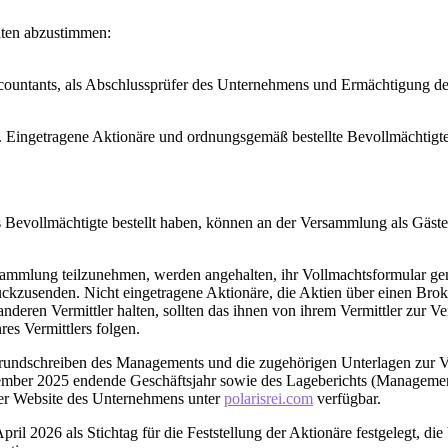
iten abzustimmen:
ountants, als Abschlussprüfer des Unternehmens und Ermächtigung de
tt. Eingetragene Aktionäre und ordnungsgemäß bestellte Bevollmächtig
s Bevollmächtigte bestellt haben, können an der Versammlung als Gäste
Versammlung teilzunehmen, werden angehalten, ihr Vollmachtsformular
kzusenden. Nicht eingetragene Aktionäre, die Aktien über einen Broker
nderen Vermittler halten, sollten das ihnen von ihrem Vermittler zur 
s Vermittlers folgen.
srundschreiben des Managements und die zugehörigen Unterlagen zur 
ezember 2025 endende Geschäftsjahr sowie des Lageberichts (Managem
er Website des Unternehmens unter
polarisrei.com
verfügbar.
ril 2026 als Stichtag für die Feststellung der Aktionäre festgelegt, d