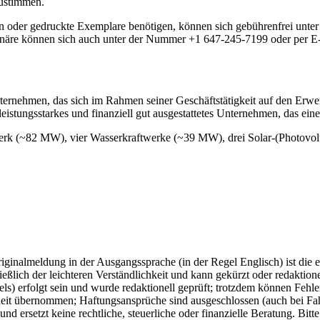
zustimmen.
n oder gedruckte Exemplare benötigen, können sich gebührenfrei unt
äre können sich auch unter der Nummer +1 647-245-7199 oder per E
nternehmen, das sich im Rahmen seiner Geschäftstätigkeit auf den Erwe
leistungsstarkes und finanziell gut ausgestattetes Unternehmen, das ein
werk (~82 MW), vier Wasserkraftwerke (~39 MW), drei Solar-(Photov
ginalmeldung in der Ausgangssprache (in der Regel Englisch) ist die e
ich der leichteren Verständlichkeit und kann gekürzt oder redaktionel
) erfolgt sein und wurde redaktionell geprüft; trotzdem können Fehle
eit übernommen; Haftungsansprüche sind ausgeschlossen (auch bei Fahrl
d ersetzt keine rechtliche, steuerliche oder finanzielle Beratung. Bitt