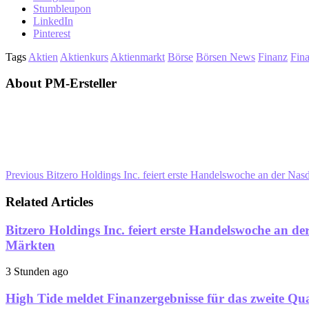
Stumbleupon
LinkedIn
Pinterest
Tags
Aktien
Aktienkurs
Aktienmarkt
Börse
Börsen News
Finanz
Fin
About PM-Ersteller
Previous
Bitzero Holdings Inc. feiert erste Handelswoche an der Nasd
Related Articles
Bitzero Holdings Inc. feiert erste Handelswoche an d
Märkten
3 Stunden ago
High Tide meldet Finanzergebnisse für das zweite Q