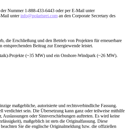
er der Nummer 1-888-433-6443 oder per E-Mail unter
-Mail unter
info@polarisrei.com
an den Corporate Secretary des
rb, die Erschließung und den Betrieb von Projekten für erneuerbare
en entsprechenden Beitrag zur Energiewende leistet.
oltaik)-Projekte (~35 MW) und ein Onshore-Windpark (~26 MW).
inzige maßgebliche, autorisierte und rechtsverbindliche Fassung.
l verdichtet sein. Die Übersetzung kann ganz oder teilweise mithilfe
r, Auslassungen oder Sinnverschiebungen auftreten. Es wird keine
ässigkeit), maßgeblich ist stets die Originalfassung. Diese
e beachten Sie die englische Originalmeldung bzw. die offiziellen