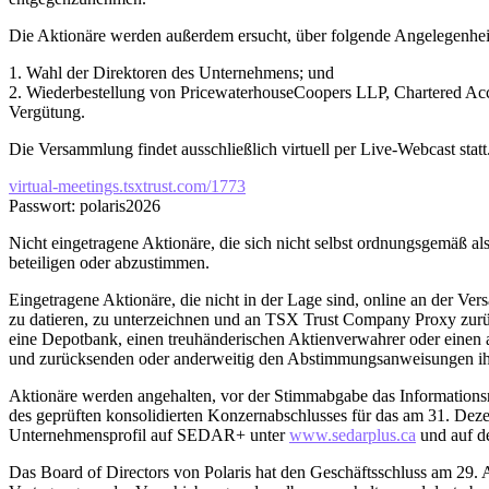
Die Aktionäre werden außerdem ersucht, über folgende Angelegenhe
1. Wahl der Direktoren des Unternehmens; und
2. Wiederbestellung von PricewaterhouseCoopers LLP, Chartered Acc
Vergütung.
Die Versammlung findet ausschließlich virtuell per Live-Webcast sta
virtual-meetings.tsxtrust.com/1773
Passwort: polaris2026
Nicht eingetragene Aktionäre, die sich nicht selbst ordnungsgemäß al
beteiligen oder abzustimmen.
Eingetragene Aktionäre, die nicht in der Lage sind, online an der 
zu datieren, zu unterzeichnen und an TSX Trust Company Proxy zurüc
eine Depotbank, einen treuhänderischen Aktienverwahrer oder einen a
und zurücksenden oder anderweitig den Abstimmungsanweisungen ihre
Aktionäre werden angehalten, vor der Stimmabgabe das Information
des geprüften konsolidierten Konzernabschlusses für das am 31. D
Unternehmensprofil auf SEDAR+ unter
www.sedarplus.ca
und auf d
Das Board of Directors von Polaris hat den Geschäftsschluss am 29. Ap