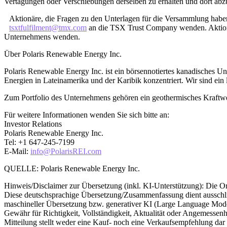
Vertagungen oder Verschiebungen derselben zu erhalten und dort ab
Aktionäre, die Fragen zu den Unterlagen für die Versammlung habe
tsxtfulfilment@tmx.com
an die TSX Trust Company wenden. Aktion
Unternehmens wenden.
Über Polaris Renewable Energy Inc.
Polaris Renewable Energy Inc. ist ein börsennotiertes kanadisches U
Energien in Lateinamerika und der Karibik konzentriert. Wir sind ein 
Zum Portfolio des Unternehmens gehören ein geothermisches Kraft
Für weitere Informationen wenden Sie sich bitte an:
Investor Relations
Polaris Renewable Energy Inc.
Tel: +1 647-245-7199
E-Mail:
info@PolarisREI.com
QUELLE: Polaris Renewable Energy Inc.
Hinweis/Disclaimer zur Übersetzung (inkl. KI-Unterstützung): Die Ori
Diese deutschsprachige Übersetzung/Zusammenfassung dient ausschließl
maschineller Übersetzung bzw. generativer KI (Large Language Models
Gewähr für Richtigkeit, Vollständigkeit, Aktualität oder Angemessenh
Mitteilung stellt weder eine Kauf- noch eine Verkaufsempfehlung dar un