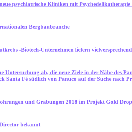
eue psychiatrische Kliniken mit Psychedelikatherapie
ternationalen Bergbaubranche
autkrebs -Biotech-Unternehmen liefern vielverspreche
che Untersuchung ab, die neue Ziele in der Nähe des Pan
k Santa Fé südlich von Panuco auf der Suche nach Pr
Bohrungen und Grabungen 2018 im Projekt Gold Drop
Director bekannt