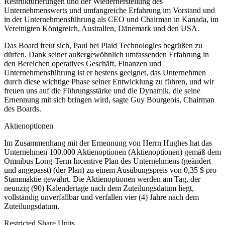
Restrukturierungen und der Wiederherstellung des
Unternehmenswerts und umfangreiche Erfahrung im Vorstand und
in der Unternehmensführung als CEO und Chairman in Kanada, im
Vereinigten Königreich, Australien, Dänemark und den USA.
Das Board freut sich, Paul bei Plaid Technologies begrüßen zu
dürfen. Dank seiner außergewöhnlich umfassenden Erfahrung in
den Bereichen operatives Geschäft, Finanzen und
Unternehmensführung ist er bestens geeignet, das Unternehmen
durch diese wichtige Phase seiner Entwicklung zu führen, und wir
freuen uns auf die Führungsstärke und die Dynamik, die seine
Ernennung mit sich bringen wird, sagte Guy Bourgeois, Chairman
des Boards.
Aktienoptionen
Im Zusammenhang mit der Ernennung von Herrn Hughes hat das
Unternehmen 100.000 Aktienoptionen (Aktienoptionen) gemäß dem
Omnibus Long-Term Incentive Plan des Unternehmens (geändert
und angepasst) (der Plan) zu einem Ausübungspreis von 0,35 $ pro
Stammaktie gewährt. Die Aktienoptionen werden am Tag, der
neunzig (90) Kalendertage nach dem Zuteilungsdatum liegt,
vollständig unverfallbar und verfallen vier (4) Jahre nach dem
Zuteilungsdatum.
Restricted Share Units