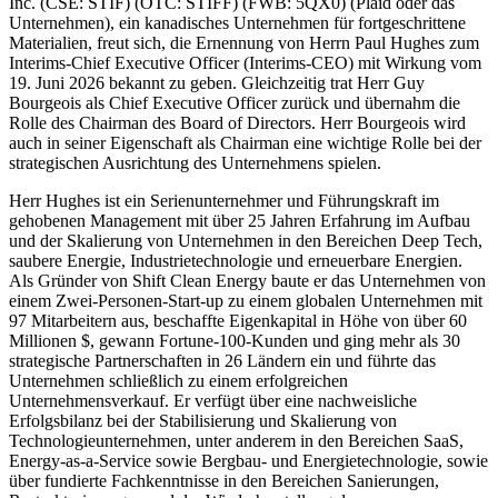
Inc. (CSE: STIF) (OTC: STIFF) (FWB: 5QX0) (Plaid oder das
Unternehmen), ein kanadisches Unternehmen für fortgeschrittene
Materialien, freut sich, die Ernennung von Herrn Paul Hughes zum
Interims-Chief Executive Officer (Interims-CEO) mit Wirkung vom
19. Juni 2026 bekannt zu geben. Gleichzeitig trat Herr Guy
Bourgeois als Chief Executive Officer zurück und übernahm die
Rolle des Chairman des Board of Directors. Herr Bourgeois wird
auch in seiner Eigenschaft als Chairman eine wichtige Rolle bei der
strategischen Ausrichtung des Unternehmens spielen.
Herr Hughes ist ein Serienunternehmer und Führungskraft im
gehobenen Management mit über 25 Jahren Erfahrung im Aufbau
und der Skalierung von Unternehmen in den Bereichen Deep Tech,
saubere Energie, Industrietechnologie und erneuerbare Energien.
Als Gründer von Shift Clean Energy baute er das Unternehmen von
einem Zwei-Personen-Start-up zu einem globalen Unternehmen mit
97 Mitarbeitern aus, beschaffte Eigenkapital in Höhe von über 60
Millionen $, gewann Fortune-100-Kunden und ging mehr als 30
strategische Partnerschaften in 26 Ländern ein und führte das
Unternehmen schließlich zu einem erfolgreichen
Unternehmensverkauf. Er verfügt über eine nachweisliche
Erfolgsbilanz bei der Stabilisierung und Skalierung von
Technologieunternehmen, unter anderem in den Bereichen SaaS,
Energy-as-a-Service sowie Bergbau- und Energietechnologie, sowie
über fundierte Fachkenntnisse in den Bereichen Sanierungen,