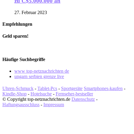
zu C$5.000.000 an
27. Februar 2023
Empfehlungen
Geld sparen!
Häufige Suchbegriffe
www top-netznachrichten de
ungarn serbien grenze live
Uhren-Schmuck
-
Tablet-Pcs
-
Sportgeräte
Smartphones-kaufen
-
Kindle-Shop
-
Hotelsuche
-
Fernseher-bestseller
© Copyright top-netznachrichten.de
Datenschutz
-
Haftungsausschluss
-
Impressum