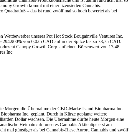
ratfuß Cannabis-Produktionsfläche und ist damit rund acht mal so
Canopy Growth kommt mit einer lizensierten Cannabis-
Quadratfuß – das ist rund zwölf mal so hoch bewertet als bei
ten Wettbewerber unseres Pot Hot Stock Bougainville Ventures Inc.
che 294.900% von 0,025 CAD auf in der Spitze bis zu 73,75 CAD.
roduzent Canopy Growth Corp. auf einen Börsenwert von 13,48
res Inc.
te Morgen die Übernahme der CBD-Marke Island Biopharma Inc.
Biopharma Inc. geplant. Durch in Kürze geplante weitere
liarden Dollar wachsen. Die Übernahme dürfte heute Morgen eine
 kanadische Heimatmarkt unseres Cannabis Aktientips erst am
acht mal günstiger als bei Cannabis-Riese Aurora Cannabis und zwölf