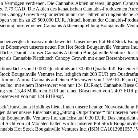
in Vermögen verdienen. Die Cannabis-Aktien unseres jüngsten Cannabi
ze 7,79 CAD. Die Aktien des kanadischen Cannabis-Produzenten Aurora
en Canopy Growth explodierten in nur drei Jahren um unglaubliche 
ögen von bis zu 29.500.000 EUR. Aktuell kommt der Cannabis-Produ
lisierung unserer neuen Cannabis Aktienempfehlung Bougainville Ventur
anchenvergleich massiv unterbewertet. Unser neuer Pot Hot Stock Boug
er Börsenwert unseres neuen Pot Hot Stock Bougainville Ventures Inc
läche. Damit ist unser Cannabis Aktientip Bougainville Ventures Inc. 
er als Cannabis-Platzhirsch Canopy Growth mit einer Börsenbewertu
uktionsfläche von 10.000 Quadratfuß auf 30.000 Quadratfuß. Bei eine
ock Bougainville Ventures Inc. lediglich mit 203 EUR pro Quadratfuß
 kommt Aurora Cannabis auf einen Börsenwert von 1.559 EUR pro Quad
ures Inc. mit einem Börsenwert von nur 124 EUR/sqf. Cannabis-Riese 
ung von 13,48 Milliarden EUR auf einen Börsenwert von 2.407 EUR pro 
Börsenwert von nur 124 EUR/sqf.
 TransCanna Holdings bietet Ihnen unsere heutige Neuvorstellung Bou
en daher unsere Einschätzung „Strong Outperformer“ für unseren neue
ip Bougainville Ventures Inc. zunächst auf 0,30 EUR. Das entspricht 
f Sicht von 24 Monaten halten wir für unseren Pot Stock Bougainville 
 Cannabis Hot Stock Bougainville Ventures Inc. (ISIN CA101398105