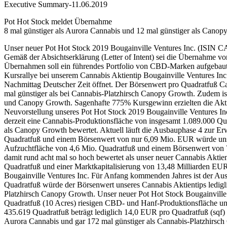
Executive Summary-11.06.2019
Pot Hot Stock meldet Übernahme
8 mal günstiger als Aurora Cannabis und 12 mal günstiger als Cano
Unser neuer Pot Hot Stock 2019 Bougainville Ventures Inc. (IS
Gemäß der Absichtserklärung (Letter of Intent) sei die Übernahme 
Übernahmen soll ein führendes Portfolio von CBD-Marken aufgebaut
Kursrallye bei unserem Cannabis Aktientip Bougainville Ventures Inc
Nachmittag Deutscher Zeit öffnet. Der Börsenwert pro Quadratfuß Ca
mal günstiger als bei Cannabis-Platzhirsch Canopy Growth. Zudem i
und Canopy Growth. Sagenhafte 775% Kursgewinn erzielten die Aktio
Neuvorstellung unseres Pot Hot Stock 2019 Bougainville Ventures Inc
derzeit eine Cannabis-Produktionsfläche von insgesamt 1.089.000 Qu
als Canopy Growth bewertet. Aktuell läuft die Ausbauphase 4 zur Er
Quadratfuß und einem Börsenwert von nur 6,09 Mio. EUR würde unser
Aufzuchtfläche von 4,6 Mio. Quadratfuß und einem Börsenwert von 
damit rund acht mal so hoch bewertet als unser neuer Cannabis Akti
Quadratfuß und einer Marktkapitalisierung von 13,48 Milliarden EUR
Bougainville Ventures Inc. Für Anfang kommenden Jahres ist der Aus
Quadratfuß würde der Börsenwert unseres Cannabis Aktientips ledigl
Platzhirsch Canopy Growth. Unser neuer Pot Hot Stock Bougainville Ve
Quadratfuß (10 Acres) riesigen CBD- und Hanf-Produktionsfläche unt
435.619 Quadratfuß beträgt lediglich 14,0 EUR pro Quadratfuß (sqf) 
Aurora Cannabis und gar 172 mal günstiger als Cannabis-Platzhirsch