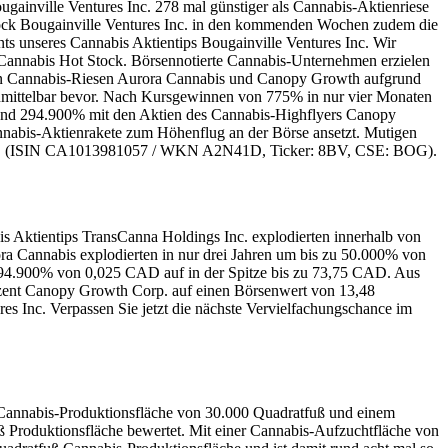
gainville Ventures Inc. 278 mal günstiger als Cannabis-Aktienriese
tock Bougainville Ventures Inc. in den kommenden Wochen zudem die
 unseres Cannabis Aktientips Bougainville Ventures Inc. Wir
Cannabis Hot Stock. Börsennotierte Cannabis-Unternehmen erzielen
den Cannabis-Riesen Aurora Cannabis und Canopy Growth aufgrund
 unmittelbar bevor. Nach Kursgewinnen von 775% in nur vier Monaten
und 294.900% mit den Aktien des Cannabis-Highflyers Canopy
annabis-Aktienrakete zum Höhenflug an der Börse ansetzt. Mutigen
res Inc. (ISIN CA1013981057 / WKN A2N41D, Ticker: 8BV, CSE: BOG).
s Aktientips TransCanna Holdings Inc. explodierten innerhalb von
 Cannabis explodierten in nur drei Jahren um bis zu 50.000% von
294.900% von 0,025 CAD auf in der Spitze bis zu 73,75 CAD. Aus
zent Canopy Growth Corp. auf einen Börsenwert von 13,48
es Inc. Verpassen Sie jetzt die nächste Vervielfachungschance im
r Cannabis-Produktionsfläche von 30.000 Quadratfuß und einem
 Produktionsfläche bewertet. Mit einer Cannabis-Aufzuchtfläche von