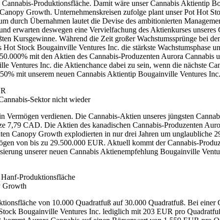
 Cannabis-Produktionsfläche. Damit wäre unser Cannabis Aktientip Bou
h Canopy Growth. Unternehmenskreisen zufolge plant unser Pot Hot S
m durch Übernahmen lautet die Devise des ambitionierten Managements
und erwarten deswegen eine Vervielfachung des Aktienkurses unseres 
größten Kursgewinne. Während die Zeit großer Wachstumssprünge bei 
bis Hot Stock Bougainville Ventures Inc. die stärkste Wachstumsphase
 50.000% mit den Aktien des Cannabis-Produzenten Aurora Cannabis 
lle Ventures Inc. die Aktienchance dabei zu sein, wenn die nächste C
e von 650% mit unserem neuen Cannabis Aktientip Bougainville Ventu
UR
 Cannabis-Sektor nicht wieder
in Vermögen verdienen. Die Cannabis-Aktien unseres jüngsten Cannabi
ze 7,79 CAD. Die Aktien des kanadischen Cannabis-Produzenten Aurora
en Canopy Growth explodierten in nur drei Jahren um unglaubliche 
ögen von bis zu 29.500.000 EUR. Aktuell kommt der Cannabis-Produ
lisierung unserer neuen Cannabis Aktienempfehlung Bougainville Ventur
 Hanf-Produktionsfläche
py Growth
uktionsfläche von 10.000 Quadratfuß auf 30.000 Quadratfuß. Bei eine
ock Bougainville Ventures Inc. lediglich mit 203 EUR pro Quadratfuß