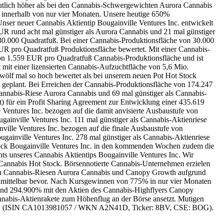
utlich höher als bei den Cannabis-Schwergewichten Aurora Cannabis
 innerhalb von nur vier Monaten. Unsere heutige 650%
Unser neuer Cannabis Aktientip Bougainville Ventures Inc. entwickelt
UR rund acht mal günstiger als Aurora Cannabis und 21 mal günstiger
30.000 Quadratfuß. Bei einer Cannabis-Produktionsfläche von 30.000
R pro Quadratfuß Produktionsfläche bewertet. Mit einer Cannabis-
n 1.559 EUR pro Quadratfuß Cannabis-Produktionsfläche und ist
mit einer lizensierten Cannabis-Aufzuchtfläche von 5,6 Mio.
wölf mal so hoch bewertet als bei unserem neuen Pot Hot Stock
 geplant. Bei Erreichen der Cannabis-Produktionsfläche von 174.247
annabis-Riese Aurora Cannabis und 69 mal günstiger als Cannabis-
t) für ein Profit Sharing Agreement zur Entwicklung einer 435.619
Ventures Inc. bezogen auf die damit anvisierte Ausbaustufe von
ainville Ventures Inc. 111 mal günstiger als Cannabis-Aktienriese
ille Ventures Inc. bezogen auf die finale Ausbaustufe von
gainville Ventures Inc. 278 mal günstiger als Cannabis-Aktienriese
tock Bougainville Ventures Inc. in den kommenden Wochen zudem die
 unseres Cannabis Aktientips Bougainville Ventures Inc. Wir
Cannabis Hot Stock. Börsennotierte Cannabis-Unternehmen erzielen
den Cannabis-Riesen Aurora Cannabis und Canopy Growth aufgrund
 unmittelbar bevor. Nach Kursgewinnen von 775% in nur vier Monaten
und 294.900% mit den Aktien des Cannabis-Highflyers Canopy
annabis-Aktienrakete zum Höhenflug an der Börse ansetzt. Mutigen
res Inc. (ISIN CA1013981057 / WKN A2N41D, Ticker: 8BV, CSE: BOG).