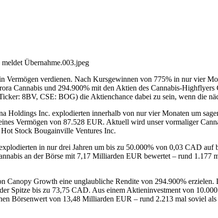
 meldet Übernahme.003.jpeg
ein Vermögen verdienen. Nach Kursgewinnen von 775% in nur vier Mo
rora Cannabis und 294.900% mit den Aktien des Cannabis-Highflyers 
ker: 8BV, CSE: BOG) die Aktienchance dabei zu sein, wenn die näch
na Holdings Inc. explodierten innerhalb von nur vier Monaten um sa
ines Vermögen von 87.528 EUR. Aktuell wird unser vormaliger Cannab
 Hot Stock Bougainville Ventures Inc.
xplodierten in nur drei Jahren um bis zu 50.000% von 0,03 CAD auf 
nabis an der Börse mit 7,17 Milliarden EUR bewertet – rund 1.177 ma
 von Canopy Growth eine unglaubliche Rendite von 294.900% erzielen.
 der Spitze bis zu 73,75 CAD. Aus einem Aktieninvestment von 10.0
n Börsenwert von 13,48 Milliarden EUR – rund 2.213 mal soviel als d