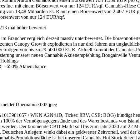
 kommt Aurora Cannabis auf einen Börsenwert von 1.559 EUR pro Quad
ures Inc. mit einem Börsenwert von nur 124 EUR/sqf. Cannabis-Riese 
ung von 13,48 Milliarden EUR auf einen Börsenwert von 2.407 EUR pro 
Börsenwert von nur 124 EUR/sqf.
.213 mal höher bewertet
 im Branchenvergleich derzeit massiv unterbewertet. Die börsennotier
duzenten Canopy Growth explodierten in nur drei Jahren um unglaubli
Vermögen von bis zu 29.500.000 EUR. Aktuell kommt der Cannabis-P
lisierung unserer neuen Cannabis Aktienempfehlung Bougainville Ventu
 Holdings
UR – 650% Aktienchance
 meldet Übernahme.002.jpeg
IN CA1013981057 / WKN A2N41D, Ticker: 8BV, CSE: BOG) kündigt heu
von 100% der Vermögensgegenstände und des Warenbestands von Island 
 werden. Der boomende CBD-Markt soll bis zum Jahr 2020 auf 22 Mil
. Deutschen Anlegern winkt dabei ein geldwerter Zeitvorteil, weil der
nnabis-Produktionsfläche ist bei unserem Cannabis Hot Stock derzeit 