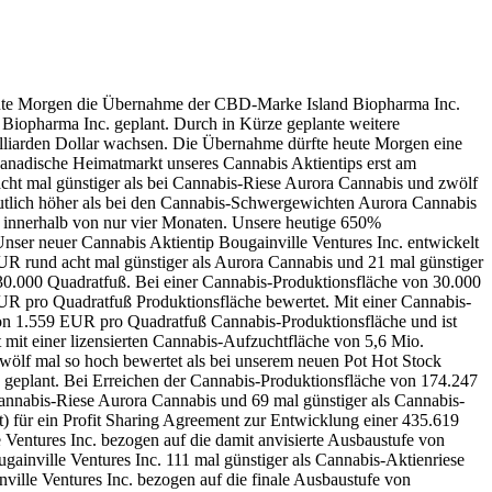
te Morgen die Übernahme der CBD-Marke Island Biopharma Inc.
Biopharma Inc. geplant. Durch in Kürze geplante weitere
liarden Dollar wachsen. Die Übernahme dürfte heute Morgen eine
 kanadische Heimatmarkt unseres Cannabis Aktientips erst am
acht mal günstiger als bei Cannabis-Riese Aurora Cannabis und zwölf
utlich höher als bei den Cannabis-Schwergewichten Aurora Cannabis
 innerhalb von nur vier Monaten. Unsere heutige 650%
Unser neuer Cannabis Aktientip Bougainville Ventures Inc. entwickelt
UR rund acht mal günstiger als Aurora Cannabis und 21 mal günstiger
30.000 Quadratfuß. Bei einer Cannabis-Produktionsfläche von 30.000
R pro Quadratfuß Produktionsfläche bewertet. Mit einer Cannabis-
n 1.559 EUR pro Quadratfuß Cannabis-Produktionsfläche und ist
mit einer lizensierten Cannabis-Aufzuchtfläche von 5,6 Mio.
wölf mal so hoch bewertet als bei unserem neuen Pot Hot Stock
 geplant. Bei Erreichen der Cannabis-Produktionsfläche von 174.247
annabis-Riese Aurora Cannabis und 69 mal günstiger als Cannabis-
t) für ein Profit Sharing Agreement zur Entwicklung einer 435.619
Ventures Inc. bezogen auf die damit anvisierte Ausbaustufe von
ainville Ventures Inc. 111 mal günstiger als Cannabis-Aktienriese
ille Ventures Inc. bezogen auf die finale Ausbaustufe von