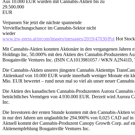
Aus 10.000 EUR wurden mit Cannabis-Aktien bis zu
29.500.000
EUR
Verpassen Sie jetzt die nächste spannende
Vervielfachungschance im Cannabis-Sektor nicht
wieder
www.irw-press.at/prcom/images/messages/2019/47030/Pot
Hot Stock
Mit Cannabis-Aktien konnten Aktionäre in den vergangenen Jahren 
Holdings Inc, 50.000% mit den Aktien des Cannabis-Produzenten Au
Bougainville Ventures Inc. (ISIN CA1013981057 / WKN A2N41D, Tic
Die Cannabis-Aktien unseres jüngsten Cannabis Aktientips TransCan
Aktienkauf von 10.000 EUR wurde innerhalb weniger Monate ein kle
Mio. EUR bewertet – rund neun mal so viel als unser neuer Cannabis
Die Aktien des kanadischen Cannabis-Produzenten Aurora Cannabis e
beträchtliches Vermögen von 4.930.000 EUR. Derzeit wird Aurora Can
Inc.
Die Investoren der ersten Stunde konnten mit den Cannabis-Aktien
in nur drei Jahren um unglaubliche 294.900% von 0,025 CAD auf in
Aktuell kommt der Cannabis-Produzent Canopy Growth Corp. auf eine
Aktienempfehlung Bougainville Ventures Inc.