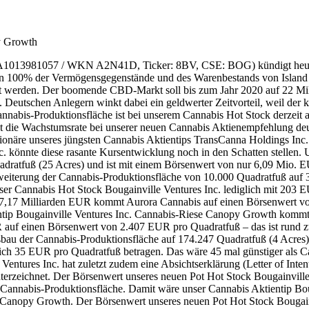
py Growth
IN CA1013981057 / WKN A2N41D, Ticker: 8BV, CSE: BOG) kündigt heu
von 100% der Vermögensgegenstände und des Warenbestands von Island 
 werden. Der boomende CBD-Markt soll bis zum Jahr 2020 auf 22 Mil
. Deutschen Anlegern winkt dabei ein geldwerter Zeitvorteil, weil der
nnabis-Produktionsfläche ist bei unserem Cannabis Hot Stock derzeit 
st die Wachstumsrate bei unserer neuen Cannabis Aktienempfehlung de
näre unseres jüngsten Cannabis Aktientips TransCanna Holdings Inc.
. könnte diese rasante Kursentwicklung noch in den Schatten stellen. 
adratfuß (25 Acres) und ist mit einem Börsenwert von nur 6,09 Mio. E
weiterung der Cannabis-Produktionsfläche von 10.000 Quadratfuß auf 
 Cannabis Hot Stock Bougainville Ventures Inc. lediglich mit 203 EU
7,17 Milliarden EUR kommt Aurora Cannabis auf einen Börsenwert vo
entip Bougainville Ventures Inc. Cannabis-Riese Canopy Growth kommt 
 auf einen Börsenwert von 2.407 EUR pro Quadratfuß – das ist rund z
bau der Cannabis-Produktionsfläche auf 174.247 Quadratfuß (4 Acres)
ich 35 EUR pro Quadratfuß betragen. Das wäre 45 mal günstiger als C
ntures Inc. hat zuletzt zudem eine Absichtserklärung (Letter of Inten
erzeichnet. Der Börsenwert unseres neuen Pot Hot Stock Bougainville 
Cannabis-Produktionsfläche. Damit wäre unser Cannabis Aktientip Boug
 Canopy Growth. Der Börsenwert unseres neuen Pot Hot Stock Bougainv