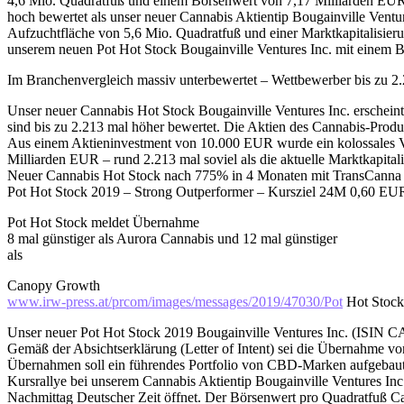
4,6 Mio. Quadratfuß und einem Börsenwert von 7,17 Milliarden EUR
hoch bewertet als unser neuer Cannabis Aktientip Bougainville Vent
Aufzuchtfläche von 5,6 Mio. Quadratfuß und einer Marktkapitalisier
unserem neuen Pot Hot Stock Bougainville Ventures Inc. mit einem 
Im Branchenvergleich massiv unterbewertet – Wettbewerber bis zu 2
Unser neuer Cannabis Hot Stock Bougainville Ventures Inc. erscheint
sind bis zu 2.213 mal höher bewertet. Die Aktien des Cannabis-Pro
Aus einem Aktieninvestment von 10.000 EUR wurde ein kolossales 
Milliarden EUR – rund 2.213 mal soviel als die aktuelle Marktkapita
Neuer Cannabis Hot Stock nach 775% in 4 Monaten mit TransCanna
Pot Hot Stock 2019 – Strong Outperformer – Kursziel 24M 0,60 E
Pot Hot Stock meldet Übernahme
8 mal günstiger als Aurora Cannabis und 12 mal günstiger
als
Canopy Growth
www.irw-press.at/prcom/images/messages/2019/47030/Pot
Hot Stock
Unser neuer Pot Hot Stock 2019 Bougainville Ventures Inc. (IS
Gemäß der Absichtserklärung (Letter of Intent) sei die Übernahme 
Übernahmen soll ein führendes Portfolio von CBD-Marken aufgebaut
Kursrallye bei unserem Cannabis Aktientip Bougainville Ventures Inc
Nachmittag Deutscher Zeit öffnet. Der Börsenwert pro Quadratfuß Ca