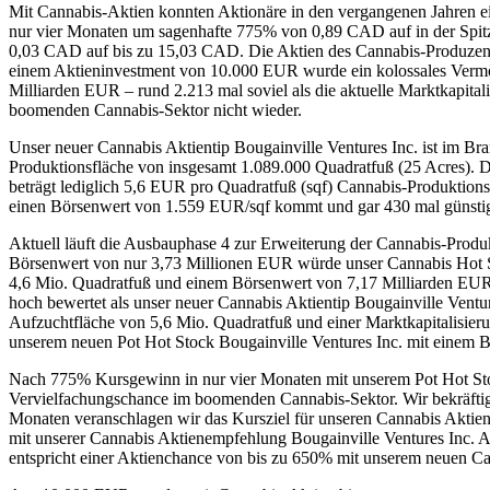
Mit Cannabis-Aktien konnten Aktionäre in den vergangenen Jahren e
nur vier Monaten um sagenhafte 775% von 0,89 CAD auf in der Spit
0,03 CAD auf bis zu 15,03 CAD. Die Aktien des Cannabis-Produzent
einem Aktieninvestment von 10.000 EUR wurde ein kolossales Verm
Milliarden EUR – rund 2.213 mal soviel als die aktuelle Marktkapita
boomenden Cannabis-Sektor nicht wieder.
Unser neuer Cannabis Aktientip Bougainville Ventures Inc. ist im Br
Produktionsfläche von insgesamt 1.089.000 Quadratfuß (25 Acres). D
beträgt lediglich 5,6 EUR pro Quadratfuß (sqf) Cannabis-Produktionsf
einen Börsenwert von 1.559 EUR/sqf kommt und gar 430 mal günstig
Aktuell läuft die Ausbauphase 4 zur Erweiterung der Cannabis-Prod
Börsenwert von nur 3,73 Millionen EUR würde unser Cannabis Hot St
4,6 Mio. Quadratfuß und einem Börsenwert von 7,17 Milliarden EUR
hoch bewertet als unser neuer Cannabis Aktientip Bougainville Vent
Aufzuchtfläche von 5,6 Mio. Quadratfuß und einer Marktkapitalisier
unserem neuen Pot Hot Stock Bougainville Ventures Inc. mit einem 
Nach 775% Kursgewinn in nur vier Monaten mit unserem Pot Hot Stock
Vervielfachungschance im boomenden Cannabis-Sektor. Wir bekräftig
Monaten veranschlagen wir das Kursziel für unseren Cannabis Aktient
mit unserer Cannabis Aktienempfehlung Bougainville Ventures Inc. Au
entspricht einer Aktienchance von bis zu 650% mit unserem neuen