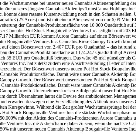
st die Wachstumsrate bei unserer neuen Cannabis Aktienempfehlung de
näre unseres jüngsten Cannabis Aktientips TransCanna Holdings Inc.
. könnte diese rasante Kursentwicklung noch in den Schatten stellen. 
adratfuß (25 Acres) und ist mit einem Börsenwert von nur 6,09 Mio. E
weiterung der Cannabis-Produktionsfläche von 10.000 Quadratfuß auf 
 Cannabis Hot Stock Bougainville Ventures Inc. lediglich mit 203 EU
7,17 Milliarden EUR kommt Aurora Cannabis auf einen Börsenwert vo
entip Bougainville Ventures Inc. Cannabis-Riese Canopy Growth kommt 
 auf einen Börsenwert von 2.407 EUR pro Quadratfuß – das ist rund z
bau der Cannabis-Produktionsfläche auf 174.247 Quadratfuß (4 Acres)
ich 35 EUR pro Quadratfuß betragen. Das wäre 45 mal günstiger als C
ntures Inc. hat zuletzt zudem eine Absichtserklärung (Letter of Inten
erzeichnet. Der Börsenwert unseres neuen Pot Hot Stock Bougainville 
Cannabis-Produktionsfläche. Damit wäre unser Cannabis Aktientip Boug
 Canopy Growth. Der Börsenwert unseres neuen Pot Hot Stock Bougainv
 Cannabis-Produktionsfläche. Damit wäre unser Cannabis Aktientip Bou
h Canopy Growth. Unternehmenskreisen zufolge plant unser Pot Hot S
m durch Übernahmen lautet die Devise des ambitionierten Managements
und erwarten deswegen eine Vervielfachung des Aktienkurses unseres 
größten Kursgewinne. Während die Zeit großer Wachstumssprünge bei 
bis Hot Stock Bougainville Ventures Inc. die stärkste Wachstumsphase
 50.000% mit den Aktien des Cannabis-Produzenten Aurora Cannabis 
lle Ventures Inc. die Aktienchance dabei zu sein, wenn die nächste C
e von 650% mit unserem neuen Cannabis Aktientip Bougainville Ventu