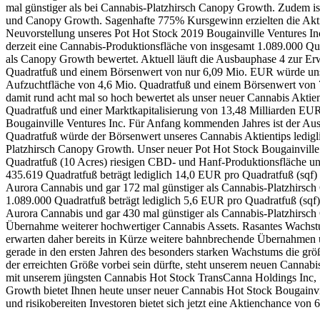
mal günstiger als bei Cannabis-Platzhirsch Canopy Growth. Zudem i
und Canopy Growth. Sagenhafte 775% Kursgewinn erzielten die Aktio
Neuvorstellung unseres Pot Hot Stock 2019 Bougainville Ventures Inc
derzeit eine Cannabis-Produktionsfläche von insgesamt 1.089.000 Qu
als Canopy Growth bewertet. Aktuell läuft die Ausbauphase 4 zur Er
Quadratfuß und einem Börsenwert von nur 6,09 Mio. EUR würde unser
Aufzuchtfläche von 4,6 Mio. Quadratfuß und einem Börsenwert von 
damit rund acht mal so hoch bewertet als unser neuer Cannabis Akti
Quadratfuß und einer Marktkapitalisierung von 13,48 Milliarden EUR
Bougainville Ventures Inc. Für Anfang kommenden Jahres ist der Aus
Quadratfuß würde der Börsenwert unseres Cannabis Aktientips ledigl
Platzhirsch Canopy Growth. Unser neuer Pot Hot Stock Bougainville Ve
Quadratfuß (10 Acres) riesigen CBD- und Hanf-Produktionsfläche unt
435.619 Quadratfuß beträgt lediglich 14,0 EUR pro Quadratfuß (sqf) 
Aurora Cannabis und gar 172 mal günstiger als Cannabis-Platzhirsch
1.089.000 Quadratfuß beträgt lediglich 5,6 EUR pro Quadratfuß (sqf)
Aurora Cannabis und gar 430 mal günstiger als Cannabis-Platzhirsc
Übernahme weiterer hochwertiger Cannabis Assets. Rasantes Wachstu
erwarten daher bereits in Kürze weitere bahnbrechende Übernahmen 
gerade in den ersten Jahren des besonders starken Wachstums die 
der erreichten Größe vorbei sein dürfte, steht unserem neuen Canna
mit unserem jüngsten Cannabis Hot Stock TransCanna Holdings Inc,
Growth bietet Ihnen heute unser neuer Cannabis Hot Stock Bougainvi
und risikobereiten Investoren bietet sich jetzt eine Aktienchanc