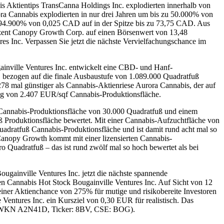
s Aktientips TransCanna Holdings Inc. explodierten innerhalb von
 Cannabis explodierten in nur drei Jahren um bis zu 50.000% von
294.900% von 0,025 CAD auf in der Spitze bis zu 73,75 CAD. Aus
zent Canopy Growth Corp. auf einen Börsenwert von 13,48
es Inc. Verpassen Sie jetzt die nächste Vervielfachungschance im
ainville Ventures Inc. entwickelt eine CBD- und Hanf-
. bezogen auf die finale Ausbaustufe von 1.089.000 Quadratfuß
278 mal günstiger als Cannabis-Aktienriese Aurora Cannabis, der auf
ng von 2.407 EUR/sqf Cannabis-Produktionsfläche.
r Cannabis-Produktionsfläche von 30.000 Quadratfuß und einem
 Produktionsfläche bewertet. Mit einer Cannabis-Aufzuchtfläche von
ratfuß Cannabis-Produktionsfläche und ist damit rund acht mal so
Canopy Growth kommt mit einer lizensierten Cannabis-
Quadratfuß – das ist rund zwölf mal so hoch bewertet als bei
gainville Ventures Inc. jetzt die nächste spannende
n Cannabis Hot Stock Bougainville Ventures Inc. Auf Sicht von 12
einer Aktienchance von 275% für mutige und risikobereite Investoren
Ventures Inc. ein Kursziel von 0,30 EUR für realistisch. Das
7 / WKN A2N41D, Ticker: 8BV, CSE: BOG).