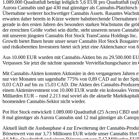
1.089.000 Quadratfuß beträgt lediglich 5,6 EUR pro Quadratfuß (sqf)
Aurora Cannabis und gar 430 mal günstiger als Cannabis-Platzhirsc
Übernahme weiterer hochwertiger Cannabis Assets. Rasantes Wachstu
erwarten daher bereits in Kürze weitere bahnbrechende Übernahmen 
gerade in den ersten Jahren des besonders starken Wachstums die 
der erreichten Größe vorbei sein dürfte, steht unserem neuen Canna
mit unserem jüngsten Cannabis Hot Stock TransCanna Holdings Inc,
Growth bietet Ihnen heute unser neuer Cannabis Hot Stock Bougainvi
und risikobereiten Investoren bietet sich jetzt eine Aktienchanc
Aus 10.000 EUR wurden mit Cannabis-Aktien bis zu 29.500.000 E
Verpassen Sie jetzt die nächste spannende Vervielfachungschance im
Mit Cannabis-Aktien konnten Aktionäre in den vergangenen Jahren e
nur vier Monaten um sagenhafte 775% von 0,89 CAD auf in der Spit
0,03 CAD auf bis zu 15,03 CAD. Die Aktien des Cannabis-Produzent
einem Aktieninvestment von 10.000 EUR wurde ein kolossales Verm
Milliarden EUR – rund 2.213 mal soviel als die aktuelle Marktkapita
boomenden Cannabis-Sektor nicht wieder.
Pot Hot Stock entwickelt 1.089.000 Quadratfuß (25 Acres) CBD und
8 mal günstiger als Aurora Cannabis und 12 mal günstiger als Cano
Aktuell läuft die Ausbauphase 4 zur Erweiterung der Cannabis-Prod
Börsenwert von nur 3,73 Millionen EUR würde unser Cannabis Hot St