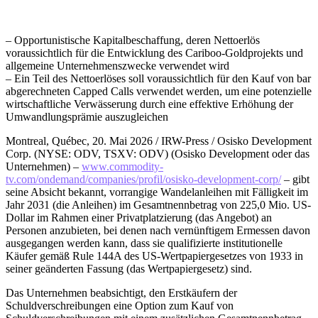
– Opportunistische Kapitalbeschaffung, deren Nettoerlös
voraussichtlich für die Entwicklung des Cariboo-Goldprojekts und
allgemeine Unternehmenszwecke verwendet wird
– Ein Teil des Nettoerlöses soll voraussichtlich für den Kauf von bar
abgerechneten Capped Calls verwendet werden, um eine potenzielle
wirtschaftliche Verwässerung durch eine effektive Erhöhung der
Umwandlungsprämie auszugleichen
Montreal, Québec, 20. Mai 2026 / IRW-Press / Osisko Development
Corp. (NYSE: ODV, TSXV: ODV) (Osisko Development oder das
Unternehmen) –
www.commodity-
tv.com/ondemand/companies/profil/osisko-development-corp/
– gibt
seine Absicht bekannt, vorrangige Wandelanleihen mit Fälligkeit im
Jahr 2031 (die Anleihen) im Gesamtnennbetrag von 225,0 Mio. US-
Dollar im Rahmen einer Privatplatzierung (das Angebot) an
Personen anzubieten, bei denen nach vernünftigem Ermessen davon
ausgegangen werden kann, dass sie qualifizierte institutionelle
Käufer gemäß Rule 144A des US-Wertpapiergesetzes von 1933 in
seiner geänderten Fassung (das Wertpapiergesetz) sind.
Das Unternehmen beabsichtigt, den Erstkäufern der
Schuldverschreibungen eine Option zum Kauf von