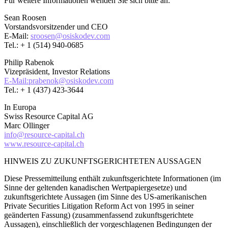
Für weitere Informationen wenden Sie sich bitte an:
Sean Roosen
Vorstandsvorsitzender und CEO
E-Mail:
sroosen@osiskodev.com
Tel.: + 1 (514) 940-0685
Philip Rabenok
Vizepräsident, Investor Relations
E-Mail:prabenok@osiskodev.com
Tel.: + 1 (437) 423-3644
In Europa
Swiss Resource Capital AG
Marc Ollinger
info@resource-capital.ch
www.resource-capital.ch
HINWEIS ZU ZUKUNFTSGERICHTETEN AUSSAGEN
Diese Pressemitteilung enthält zukunftsgerichtete Informationen (im
Sinne der geltenden kanadischen Wertpapiergesetze) und
zukunftsgerichtete Aussagen (im Sinne des US-amerikanischen
Private Securities Litigation Reform Act von 1995 in seiner
geänderten Fassung) (zusammenfassend zukunftsgerichtete
Aussagen), einschließlich der vorgeschlagenen Bedingungen der