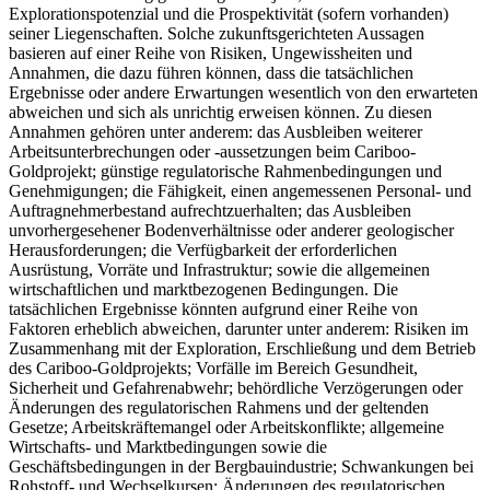
Explorationspotenzial und die Prospektivität (sofern vorhanden)
seiner Liegenschaften. Solche zukunftsgerichteten Aussagen
basieren auf einer Reihe von Risiken, Ungewissheiten und
Annahmen, die dazu führen können, dass die tatsächlichen
Ergebnisse oder andere Erwartungen wesentlich von den erwarteten
abweichen und sich als unrichtig erweisen können. Zu diesen
Annahmen gehören unter anderem: das Ausbleiben weiterer
Arbeitsunterbrechungen oder -aussetzungen beim Cariboo-
Goldprojekt; günstige regulatorische Rahmenbedingungen und
Genehmigungen; die Fähigkeit, einen angemessenen Personal- und
Auftragnehmerbestand aufrechtzuerhalten; das Ausbleiben
unvorhergesehener Bodenverhältnisse oder anderer geologischer
Herausforderungen; die Verfügbarkeit der erforderlichen
Ausrüstung, Vorräte und Infrastruktur; sowie die allgemeinen
wirtschaftlichen und marktbezogenen Bedingungen. Die
tatsächlichen Ergebnisse könnten aufgrund einer Reihe von
Faktoren erheblich abweichen, darunter unter anderem: Risiken im
Zusammenhang mit der Exploration, Erschließung und dem Betrieb
des Cariboo-Goldprojekts; Vorfälle im Bereich Gesundheit,
Sicherheit und Gefahrenabwehr; behördliche Verzögerungen oder
Änderungen des regulatorischen Rahmens und der geltenden
Gesetze; Arbeitskräftemangel oder Arbeitskonflikte; allgemeine
Wirtschafts- und Marktbedingungen sowie die
Geschäftsbedingungen in der Bergbauindustrie; Schwankungen bei
Rohstoff- und Wechselkursen; Änderungen des regulatorischen