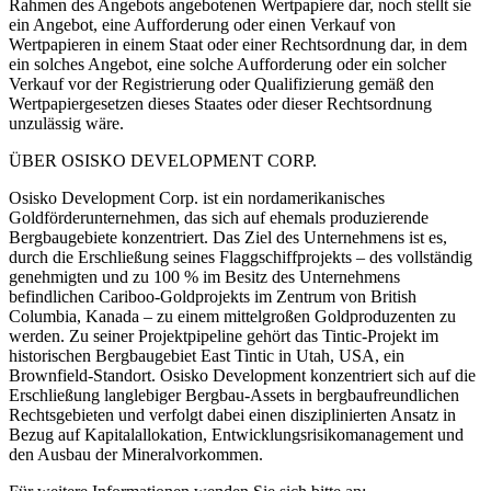
Rahmen des Angebots angebotenen Wertpapiere dar, noch stellt sie
ein Angebot, eine Aufforderung oder einen Verkauf von
Wertpapieren in einem Staat oder einer Rechtsordnung dar, in dem
ein solches Angebot, eine solche Aufforderung oder ein solcher
Verkauf vor der Registrierung oder Qualifizierung gemäß den
Wertpapiergesetzen dieses Staates oder dieser Rechtsordnung
unzulässig wäre.
ÜBER OSISKO DEVELOPMENT CORP.
Osisko Development Corp. ist ein nordamerikanisches
Goldförderunternehmen, das sich auf ehemals produzierende
Bergbaugebiete konzentriert. Das Ziel des Unternehmens ist es,
durch die Erschließung seines Flaggschiffprojekts – des vollständig
genehmigten und zu 100 % im Besitz des Unternehmens
befindlichen Cariboo-Goldprojekts im Zentrum von British
Columbia, Kanada – zu einem mittelgroßen Goldproduzenten zu
werden. Zu seiner Projektpipeline gehört das Tintic-Projekt im
historischen Bergbaugebiet East Tintic in Utah, USA, ein
Brownfield-Standort. Osisko Development konzentriert sich auf die
Erschließung langlebiger Bergbau-Assets in bergbaufreundlichen
Rechtsgebieten und verfolgt dabei einen disziplinierten Ansatz in
Bezug auf Kapitalallokation, Entwicklungsrisikomanagement und
den Ausbau der Mineralvorkommen.