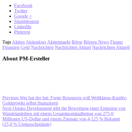
Facebook
Twitter
Google +
Stumbleupon
LinkedIn
Pinterest
Tags
Aktien
Aktienkurs
Aktienmarkt
Börse
Börsen News
Finanz
Finanzen
Geld
Nachrichten
Nachrichten Aktuel
Nachrichten Aktuell
About PM-Ersteller
Previous
Wer hat der hat: Forge Resources will Weltklasse-Kupfer-
Goldprojekt selbst finanzieren
Next
Osisko Development gibt die Bewertung einer Emission von
Wandelanleihen mit einem Gesamtnominalbetrag von 275,0
Millionen US-Dollar und einem Zinssatz von 4,125 % Bekannt
(25,0 % Umtauschprämie)