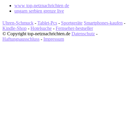
www top-netznachrichten de
ungarn serbien grenze live
Uhren-Schmuck
-
Tablet-Pcs
-
Sportgeräte
Smartphones-kaufen
-
Kindle-Shop
-
Hotelsuche
-
Fernseher-bestseller
© Copyright top-netznachrichten.de
Datenschutz
-
Haftungsausschluss
-
Impressum