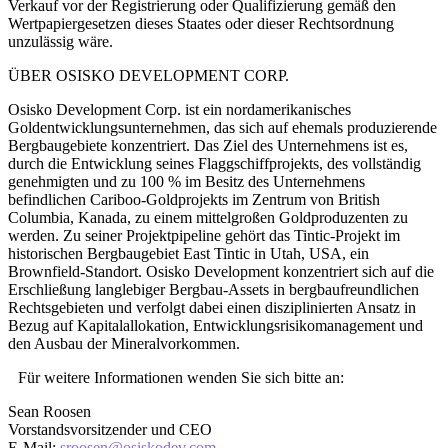
Verkauf vor der Registrierung oder Qualifizierung gemäß den
Wertpapiergesetzen dieses Staates oder dieser Rechtsordnung
unzulässig wäre.
ÜBER OSISKO DEVELOPMENT CORP.
Osisko Development Corp. ist ein nordamerikanisches
Goldentwicklungsunternehmen, das sich auf ehemals produzierende
Bergbaugebiete konzentriert. Das Ziel des Unternehmens ist es,
durch die Entwicklung seines Flaggschiffprojekts, des vollständig
genehmigten und zu 100 % im Besitz des Unternehmens
befindlichen Cariboo-Goldprojekts im Zentrum von British
Columbia, Kanada, zu einem mittelgroßen Goldproduzenten zu
werden. Zu seiner Projektpipeline gehört das Tintic-Projekt im
historischen Bergbaugebiet East Tintic in Utah, USA, ein
Brownfield-Standort. Osisko Development konzentriert sich auf die
Erschließung langlebiger Bergbau-Assets in bergbaufreundlichen
Rechtsgebieten und verfolgt dabei einen disziplinierten Ansatz in
Bezug auf Kapitalallokation, Entwicklungsrisikomanagement und
den Ausbau der Mineralvorkommen.
Für weitere Informationen wenden Sie sich bitte an:
Sean Roosen
Vorstandsvorsitzender und CEO
E-Mail:
sroosen@osiskodev.com