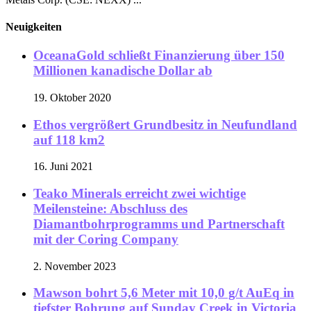
Neuigkeiten
OceanaGold schließt Finanzierung über 150
Millionen kanadische Dollar ab
19. Oktober 2020
Ethos vergrößert Grundbesitz in Neufundland
auf 118 km2
16. Juni 2021
Teako Minerals erreicht zwei wichtige
Meilensteine: Abschluss des
Diamantbohrprogramms und Partnerschaft
mit der Coring Company
2. November 2023
Mawson bohrt 5,6 Meter mit 10,0 g/t AuEq in
tiefster Bohrung auf Sunday Creek in Victoria