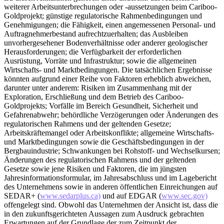
weiterer Arbeitsunterbrechungen oder -aussetzungen beim Cariboo-
Goldprojekt; günstige regulatorische Rahmenbedingungen und
Genehmigungen; die Fähigkeit, einen angemessenen Personal- und
Auftragnehmerbestand aufrechtzuerhalten; das Ausbleiben
unvorhergesehener Bodenverhältnisse oder anderer geologischer
Herausforderungen; die Verfügbarkeit der erforderlichen
Ausrüstung, Vorräte und Infrastruktur; sowie die allgemeinen
Wirtschafts- und Marktbedingungen. Die tatsächlichen Ergebnisse
könnten aufgrund einer Reihe von Faktoren erheblich abweichen,
darunter unter anderem: Risiken im Zusammenhang mit der
Exploration, Erschließung und dem Betrieb des Cariboo-
Goldprojekts; Vorfälle im Bereich Gesundheit, Sicherheit und
Gefahrenabwehr; behördliche Verzögerungen oder Änderungen des
regulatorischen Rahmens und der geltenden Gesetze;
Arbeitskräftemangel oder Arbeitskonflikte; allgemeine Wirtschafts-
und Marktbedingungen sowie die Geschäftsbedingungen in der
Bergbauindustrie; Schwankungen bei Rohstoff- und Wechselkursen;
Änderungen des regulatorischen Rahmens und der geltenden
Gesetze sowie jene Risiken und Faktoren, die im jüngsten
Jahresinformationsformular, im Jahresabschluss und im Lagebericht
des Unternehmens sowie in anderen öffentlichen Einreichungen auf
SEDAR+ (
www.sedarplus.ca)
und auf EDGAR (
www.sec.gov)
offengelegt sind. Obwohl das Unternehmen der Ansicht ist, dass die
in den zukunftsgerichteten Aussagen zum Ausdruck gebrachten
Erwartungen auf der Grundlage der zum Zeitpunkt der