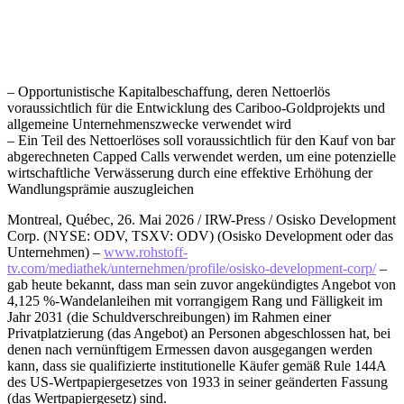
– Opportunistische Kapitalbeschaffung, deren Nettoerlös
voraussichtlich für die Entwicklung des Cariboo-Goldprojekts und
allgemeine Unternehmenszwecke verwendet wird
– Ein Teil des Nettoerlöses soll voraussichtlich für den Kauf von bar
abgerechneten Capped Calls verwendet werden, um eine potenzielle
wirtschaftliche Verwässerung durch eine effektive Erhöhung der
Wandlungsprämie auszugleichen
Montreal, Québec, 26. Mai 2026 / IRW-Press / Osisko Development
Corp. (NYSE: ODV, TSXV: ODV) (Osisko Development oder das
Unternehmen) –
www.rohstoff-
tv.com/mediathek/unternehmen/profile/osisko-development-corp/
–
gab heute bekannt, dass man sein zuvor angekündigtes Angebot von
4,125 %-Wandelanleihen mit vorrangigem Rang und Fälligkeit im
Jahr 2031 (die Schuldverschreibungen) im Rahmen einer
Privatplatzierung (das Angebot) an Personen abgeschlossen hat, bei
denen nach vernünftigem Ermessen davon ausgegangen werden
kann, dass sie qualifizierte institutionelle Käufer gemäß Rule 144A
des US-Wertpapiergesetzes von 1933 in seiner geänderten Fassung
(das Wertpapiergesetz) sind.