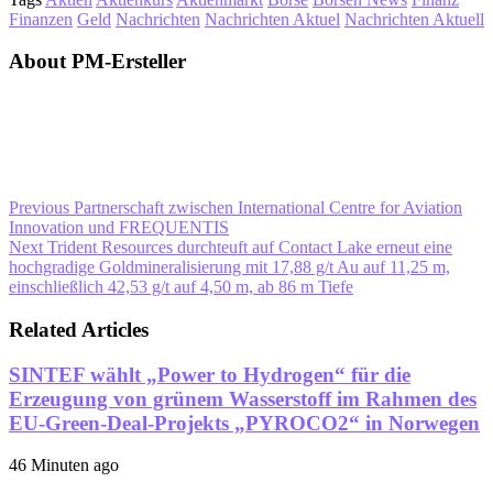
Finanzen
Geld
Nachrichten
Nachrichten Aktuel
Nachrichten Aktuell
About PM-Ersteller
Previous
Partnerschaft zwischen International Centre for Aviation
Innovation und FREQUENTIS
Next
Trident Resources durchteuft auf Contact Lake erneut eine
hochgradige Goldmineralisierung mit 17,88 g/t Au auf 11,25 m,
einschließlich 42,53 g/t auf 4,50 m, ab 86 m Tiefe
Related Articles
SINTEF wählt „Power to Hydrogen“ für die
Erzeugung von grünem Wasserstoff im Rahmen des
EU-Green-Deal-Projekts „PYROCO2“ in Norwegen
46 Minuten ago