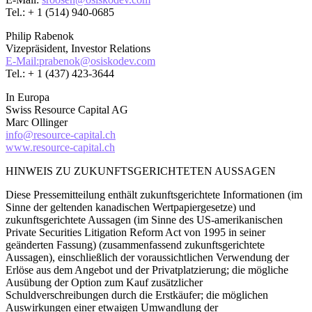
Tel.: + 1 (514) 940-0685
Philip Rabenok
Vizepräsident, Investor Relations
E-Mail:prabenok@osiskodev.com
Tel.: + 1 (437) 423-3644
In Europa
Swiss Resource Capital AG
Marc Ollinger
info@resource-capital.ch
www.resource-capital.ch
HINWEIS ZU ZUKUNFTSGERICHTETEN AUSSAGEN
Diese Pressemitteilung enthält zukunftsgerichtete Informationen (im
Sinne der geltenden kanadischen Wertpapiergesetze) und
zukunftsgerichtete Aussagen (im Sinne des US-amerikanischen
Private Securities Litigation Reform Act von 1995 in seiner
geänderten Fassung) (zusammenfassend zukunftsgerichtete
Aussagen), einschließlich der voraussichtlichen Verwendung der
Erlöse aus dem Angebot und der Privatplatzierung; die mögliche
Ausübung der Option zum Kauf zusätzlicher
Schuldverschreibungen durch die Erstkäufer; die möglichen
Auswirkungen einer etwaigen Umwandlung der