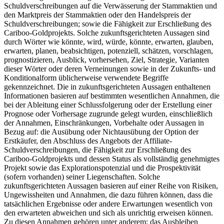
Schuldverschreibungen auf die Verwässerung der Stammaktien und
den Marktpreis der Stammaktien oder den Handelspreis der
Schuldverschreibungen; sowie die Fähigkeit zur Erschließung des
Cariboo-Goldprojekts. Solche zukunftsgerichteten Aussagen sind
durch Wörter wie könnte, wird, würde, könnte, erwarten, glauben,
erwarten, planen, beabsichtigen, potenziell, schätzen, vorschlagen,
prognostizieren, Ausblick, vorhersehen, Ziel, Strategie, Varianten
dieser Wörter oder deren Verneinungen sowie in der Zukunfts- und
Konditionalform üblicherweise verwendete Begriffe
gekennzeichnet. Die in zukunftsgerichteten Aussagen enthaltenen
Informationen basieren auf bestimmten wesentlichen Annahmen, die
bei der Ableitung einer Schlussfolgerung oder der Erstellung einer
Prognose oder Vorhersage zugrunde gelegt wurden, einschließlich
der Annahmen, Einschränkungen, Vorbehalte oder Aussagen in
Bezug auf: die Ausübung oder Nichtausübung der Option der
Erstkäufer, den Abschluss des Angebots der Affiliate-
Schuldverschreibungen, die Fähigkeit zur Erschließung des
Cariboo-Goldprojekts und dessen Status als vollständig genehmigtes
Projekt sowie das Explorationspotenzial und die Prospektivität
(sofern vorhanden) seiner Liegenschaften. Solche
zukunftsgerichteten Aussagen basieren auf einer Reihe von Risiken,
Ungewissheiten und Annahmen, die dazu führen können, dass die
tatsächlichen Ergebnisse oder andere Erwartungen wesentlich von
den erwarteten abweichen und sich als unrichtig erweisen können.
Zu diesen Annahmen gehören unter anderem: das Ausbleiben