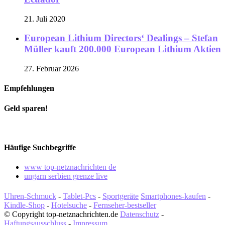
21. Juli 2020
European Lithium Directors‘ Dealings – Stefan
Müller kauft 200.000 European Lithium Aktien
27. Februar 2026
Empfehlungen
Geld sparen!
Häufige Suchbegriffe
www top-netznachrichten de
ungarn serbien grenze live
Uhren-Schmuck
-
Tablet-Pcs
-
Sportgeräte
Smartphones-kaufen
-
Kindle-Shop
-
Hotelsuche
-
Fernseher-bestseller
© Copyright top-netznachrichten.de
Datenschutz
-
Haftungsausschluss
-
Impressum