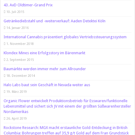
43. AvD Oldtimer-Grand Prix
10. Juli 2015
Getränkediebstahl und -weiterverkauf: Aaden Detektei Köln
14. Januar 2016
International Cannabis präsentiert globales Vertriebssteuerungssystem
1. November 2018
Klondex Mines eine Erfolgsstory im Bärenmarkt
2. September 2015
Baumärkte werden immer mehr zum Allrounder
18. Dezember 2014
Halo Labs baut sein Geschäft in Nevada weiter aus
19. März 2019
Organic Flower entwickelt Produktionsbetrieb für Esswaren/funktionelle
Lebensmittel und sichert sich JV mit einem der größten Süßwarenhersteller
Nordamerikas
26. April 2019
Rockstone Research: MGX macht erstaunliche Gold-Entdeckung in British
Columbia: Bohrungen treffen auf 35,9 g/t Gold auf dem Fran Grundstück