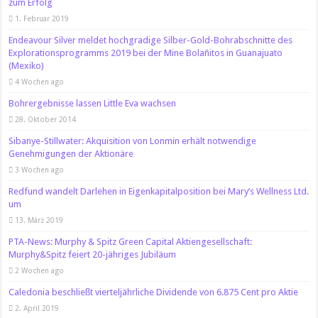
zum Erfolg
1. Februar 2019
Endeavour Silver meldet hochgradige Silber-Gold-Bohrabschnitte des
Explorationsprogramms 2019 bei der Mine Bolañitos in Guanajuato
(Mexiko)
4 Wochen ago
Bohrergebnisse lassen Little Eva wachsen
28. Oktober 2014
Sibanye-Stillwater: Akquisition von Lonmin erhält notwendige
Genehmigungen der Aktionäre
3 Wochen ago
Redfund wandelt Darlehen in Eigenkapitalposition bei Mary’s Wellness Ltd.
um
13. März 2019
PTA-News: Murphy & Spitz Green Capital Aktiengesellschaft:
Murphy&Spitz feiert 20-jähriges Jubiläum
2 Wochen ago
Caledonia beschließt vierteljährliche Dividende von 6.875 Cent pro Aktie
2. April 2019