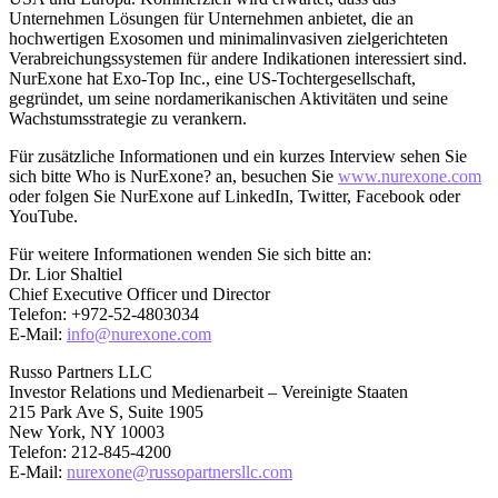
Unternehmen Lösungen für Unternehmen anbietet, die an
hochwertigen Exosomen und minimalinvasiven zielgerichteten
Verabreichungssystemen für andere Indikationen interessiert sind.
NurExone hat Exo-Top Inc., eine US-Tochtergesellschaft,
gegründet, um seine nordamerikanischen Aktivitäten und seine
Wachstumsstrategie zu verankern.
Für zusätzliche Informationen und ein kurzes Interview sehen Sie
sich bitte Who is NurExone? an, besuchen Sie
www.nurexone.com
oder folgen Sie NurExone auf LinkedIn, Twitter, Facebook oder
YouTube.
Für weitere Informationen wenden Sie sich bitte an:
Dr. Lior Shaltiel
Chief Executive Officer und Director
Telefon: +972-52-4803034
E-Mail:
info@nurexone.com
Russo Partners LLC
Investor Relations und Medienarbeit – Vereinigte Staaten
215 Park Ave S, Suite 1905
New York, NY 10003
Telefon: 212-845-4200
E-Mail:
nurexone@russopartnersllc.com