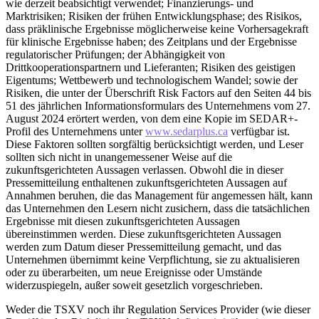
wie derzeit beabsichtigt verwendet; Finanzierungs- und
Marktrisiken; Risiken der frühen Entwicklungsphase; des Risikos,
dass präklinische Ergebnisse möglicherweise keine Vorhersagekraft
für klinische Ergebnisse haben; des Zeitplans und der Ergebnisse
regulatorischer Prüfungen; der Abhängigkeit von
Drittkooperationspartnern und Lieferanten; Risiken des geistigen
Eigentums; Wettbewerb und technologischem Wandel; sowie der
Risiken, die unter der Überschrift Risk Factors auf den Seiten 44 bis
51 des jährlichen Informationsformulars des Unternehmens vom 27.
August 2024 erörtert werden, von dem eine Kopie im SEDAR+-
Profil des Unternehmens unter
www.sedarplus.ca
verfügbar ist.
Diese Faktoren sollten sorgfältig berücksichtigt werden, und Leser
sollten sich nicht in unangemessener Weise auf die
zukunftsgerichteten Aussagen verlassen. Obwohl die in dieser
Pressemitteilung enthaltenen zukunftsgerichteten Aussagen auf
Annahmen beruhen, die das Management für angemessen hält, kann
das Unternehmen den Lesern nicht zusichern, dass die tatsächlichen
Ergebnisse mit diesen zukunftsgerichteten Aussagen
übereinstimmen werden. Diese zukunftsgerichteten Aussagen
werden zum Datum dieser Pressemitteilung gemacht, und das
Unternehmen übernimmt keine Verpflichtung, sie zu aktualisieren
oder zu überarbeiten, um neue Ereignisse oder Umstände
widerzuspiegeln, außer soweit gesetzlich vorgeschrieben.
Weder die TSXV noch ihr Regulation Services Provider (wie dieser