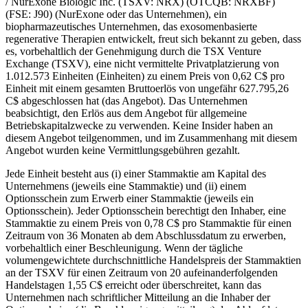
/ NurExone Biologic Inc. (TSXV: NRX) (OTCQB: NRXBF)
(FSE: J90) (NurExone oder das Unternehmen), ein
biopharmazeutisches Unternehmen, das exosomenbasierte
regenerative Therapien entwickelt, freut sich bekannt zu geben, dass
es, vorbehaltlich der Genehmigung durch die TSX Venture
Exchange (TSXV), eine nicht vermittelte Privatplatzierung von
1.012.573 Einheiten (Einheiten) zu einem Preis von 0,62 C$ pro
Einheit mit einem gesamten Bruttoerlös von ungefähr 627.795,26
C$ abgeschlossen hat (das Angebot). Das Unternehmen
beabsichtigt, den Erlös aus dem Angebot für allgemeine
Betriebskapitalzwecke zu verwenden. Keine Insider haben an
diesem Angebot teilgenommen, und im Zusammenhang mit diesem
Angebot wurden keine Vermittlungsgebühren gezahlt.
Jede Einheit besteht aus (i) einer Stammaktie am Kapital des
Unternehmens (jeweils eine Stammaktie) und (ii) einem
Optionsschein zum Erwerb einer Stammaktie (jeweils ein
Optionsschein). Jeder Optionsschein berechtigt den Inhaber, eine
Stammaktie zu einem Preis von 0,78 C$ pro Stammaktie für einen
Zeitraum von 36 Monaten ab dem Abschlussdatum zu erwerben,
vorbehaltlich einer Beschleunigung. Wenn der tägliche
volumengewichtete durchschnittliche Handelspreis der Stammaktien
an der TSXV für einen Zeitraum von 20 aufeinanderfolgenden
Handelstagen 1,55 C$ erreicht oder überschreitet, kann das
Unternehmen nach schriftlicher Mitteilung an die Inhaber der