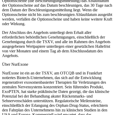
Optionsscheine (die Beschleunigungsmitteilung) das Ablaufdatum
der Optionsscheine auf das Datum beschleunigen, das 30 Tage nach
dem Datum der Beschleunigungsmitteilung liegt. Wenn die
Optionsscheine nicht bis zum beschleunigten Ablaufdatum ausgeübt
werden, verfallen die Optionsscheine und haben keine weitere Kraft
oder Wirkung.
Der Abschluss des Angebots unterliegt dem Erhalt aller
erforderlichen behördlichen Genehmigungen, einschließlich der
Genehmigung durch die TSXV, und alle im Rahmen des Angebots
ausgegebenen Wertpapiere unterliegen einer gesetzlichen Haltefrist
von vier Monaten und einem Tag ab dem Abschlussdatum des
Angebots.
Über NurExone
NurExone ist ein an der TSXV, am OTCQB und in Frankfurt
notiertes Biotech-Unternehmen, das sich auf die Entwicklung
regenerativer exosomenbasierter Therapien für Verletzungen des
zentralen Nervensystems konzentriert. Sein führendes Produkt,
ExoPTEN, hat starke präklinische Daten gezeigt, die das klinische
Potenzial bei der Behandlung akuter Rückenmarks- und
Sehnervenschäden unterstützen. Regulatorische Meilensteine,
einschließlich der Erlangung des Orphan-Drug-Status, erleichtern
den Fahrplan des Unternehmens hin zu klinischen Studien in den
USA und Europa. Kommerziell wird erwartet, dass das