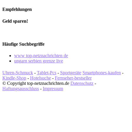
Empfehlungen
Geld sparen!
Häufige Suchbegriffe
www top-netznachrichten de
ungarn serbien grenze live
Uhren-Schmuck
-
Tablet-Pcs
-
Sportgeräte
Smartphones-kaufen
-
Kindle-Shop
-
Hotelsuche
-
Fernseher-bestseller
© Copyright top-netznachrichten.de
Datenschutz
-
Haftungsausschluss
-
Impressum