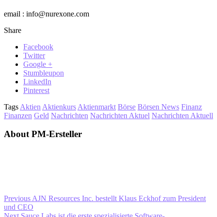
email : info@nurexone.com
Share
Facebook
Twitter
Google +
Stumbleupon
LinkedIn
Pinterest
Tags
Aktien
Aktienkurs
Aktienmarkt
Börse
Börsen News
Finanz
Finanzen
Geld
Nachrichten
Nachrichten Aktuel
Nachrichten Aktuell
About PM-Ersteller
Previous
AJN Resources Inc. bestellt Klaus Eckhof zum President
und CEO
Next
Sauce Labs ist die erste spezialisierte Software-