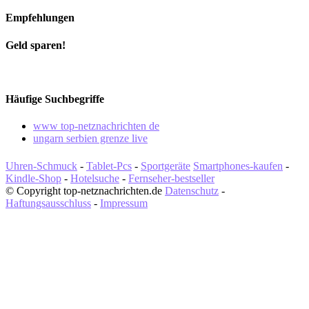
Empfehlungen
Geld sparen!
Häufige Suchbegriffe
www top-netznachrichten de
ungarn serbien grenze live
Uhren-Schmuck
-
Tablet-Pcs
-
Sportgeräte
Smartphones-kaufen
-
Kindle-Shop
-
Hotelsuche
-
Fernseher-bestseller
© Copyright top-netznachrichten.de
Datenschutz
-
Haftungsausschluss
-
Impressum