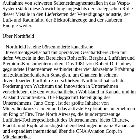
Aufnahme von schweren Seltenerdmagnetmetallen in das Vespa-
System stärkt diese Ausrichtung angesichts der strategischen Rolle
dieser Metalle in den Lieferketten der Verteidigungsindustrie, der
Luft- und Raumfahrt, der Elektrofahrzeuge und der sauberen
Energie weiter.
Über Northfield
Northfield ist eine börsennotierte kanadische
Investmentgesellschaft mit operativen Geschäftsbereichen mit
tiefen Wurzeln in den Bereichen Rohstoffe, Bergbau, Luftfahrt und
Premium-Konsumgütermarken. Das 1981 von Robert D. Cudney
gegründete Unternehmen verbindet über vier Jahrzehnte Erfahrung
mit zukunftsorientierten Strategien, um Chancen in seinem
diversifizierten Portfolio zu erschließen. Northfield hat sich der
Förderung von Wachstum und Innovation in Unternehmen
verschrieben, die den wirtschaftlichen Wohlstand in Kanada und im
Ausland vorantreiben. Die Flaggschiff-Beteiligung des
Unternehmens, Juno Corp., ist der größte Inhaber von
Mineralienkonzessionen und das aktivste Explorationsunternehmen
im Ring of Fire. True North Airways, die hundertprozentige
Luftfahrt-Tochtergesellschaft des Unternehmens, bietet Charter-,
Fracht- und Explorationslogistikdienstleistungen in ganz Kanada an
und expandiert international über die CNA Aviation Corp. in
Mittelamerika.