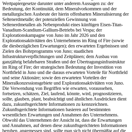
Wertpapiergesetze darunter unter anderem Aussagen zu: der
Bedeutung, der Kontinuität, dem Mineralvorkommen und der
metallurgischen Ausbeute der hierin offenbarten Mineralisierung der
Seltenerdmetalle; der potenziellen Gewinnung von
Seltenerdmetallen als Nebenprodukt eines künftigen Eisen-Titan-
Vanadium-Scandium-Gallium-Betriebs bei Vespa; der
Explorationskampagne von Juno im Jahr 2026 und den
Explorationsaktivitäten des Unternehmens im Ring of Fire (sowie
die diesbezüglichen Erwartungen); den erwarteten Ergebnissen und
Zielen des Bohrprogramms von Juno; staatlichen
Infrastrukturverpflichtungen und Zeitplänen; dem Ausbau von
ganzjährig befahrbaren Straßen und der Übertragungsinfrastruktur
im Ring of Fire; der strategischen Bedeutung der Investition von
Northfield in Juno und die daraus erwarteten Vorteile für Northfield
und seine Aktionäre; sowie den erwarteten Vorteilen der
Mineralkonzessionsgebiete und Explorationsaktivitäten von Juno.
Die Verwendung von Begriffen wie erwarten, voraussehen,
fortsetzen, schätzen, Ziel, laufend, könnte, wird, prognostizieren,
sollte, glauben, plant, beabsichtigt und ähnlichen Ausdrücken dient
dazu, zukunftsgerichtete Informationen zu kennzeichnen.
Zukunftsgerichtete Informationen basieren auf bestimmten
wesentlichen Erwartungen und Annahmen des Unternehmens.
Obwohl das Unternehmen der Ansicht ist, dass die Erwartungen
und Annahmen, auf denen diese zukunftsgerichteten Informationen
beruhen, angemessen sind, sollte man sich nicht übermäßig auf die