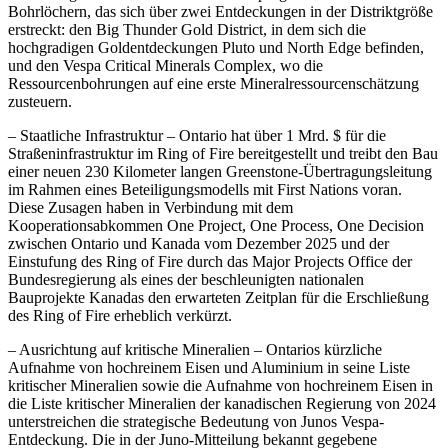
Bohrlöchern, das sich über zwei Entdeckungen in der Distriktgröße
erstreckt: den Big Thunder Gold District, in dem sich die
hochgradigen Goldentdeckungen Pluto und North Edge befinden,
und den Vespa Critical Minerals Complex, wo die
Ressourcenbohrungen auf eine erste Mineralressourcenschätzung
zusteuern.
– Staatliche Infrastruktur – Ontario hat über 1 Mrd. $ für die
Straßeninfrastruktur im Ring of Fire bereitgestellt und treibt den Bau
einer neuen 230 Kilometer langen Greenstone-Übertragungsleitung
im Rahmen eines Beteiligungsmodells mit First Nations voran.
Diese Zusagen haben in Verbindung mit dem
Kooperationsabkommen One Project, One Process, One Decision
zwischen Ontario und Kanada vom Dezember 2025 und der
Einstufung des Ring of Fire durch das Major Projects Office der
Bundesregierung als eines der beschleunigten nationalen
Bauprojekte Kanadas den erwarteten Zeitplan für die Erschließung
des Ring of Fire erheblich verkürzt.
– Ausrichtung auf kritische Mineralien – Ontarios kürzliche
Aufnahme von hochreinem Eisen und Aluminium in seine Liste
kritischer Mineralien sowie die Aufnahme von hochreinem Eisen in
die Liste kritischer Mineralien der kanadischen Regierung von 2024
unterstreichen die strategische Bedeutung von Junos Vespa-
Entdeckung. Die in der Juno-Mitteilung bekannt gegebene