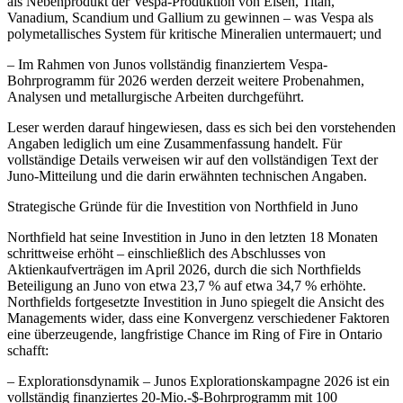
als Nebenprodukt der Vespa-Produktion von Eisen, Titan,
Vanadium, Scandium und Gallium zu gewinnen – was Vespa als
polymetallisches System für kritische Mineralien untermauert; und
– Im Rahmen von Junos vollständig finanziertem Vespa-
Bohrprogramm für 2026 werden derzeit weitere Probenahmen,
Analysen und metallurgische Arbeiten durchgeführt.
Leser werden darauf hingewiesen, dass es sich bei den vorstehenden
Angaben lediglich um eine Zusammenfassung handelt. Für
vollständige Details verweisen wir auf den vollständigen Text der
Juno-Mitteilung und die darin erwähnten technischen Angaben.
Strategische Gründe für die Investition von Northfield in Juno
Northfield hat seine Investition in Juno in den letzten 18 Monaten
schrittweise erhöht – einschließlich des Abschlusses von
Aktienkaufverträgen im April 2026, durch die sich Northfields
Beteiligung an Juno von etwa 23,7 % auf etwa 34,7 % erhöhte.
Northfields fortgesetzte Investition in Juno spiegelt die Ansicht des
Managements wider, dass eine Konvergenz verschiedener Faktoren
eine überzeugende, langfristige Chance im Ring of Fire in Ontario
schafft:
– Explorationsdynamik – Junos Explorationskampagne 2026 ist ein
vollständig finanziertes 20-Mio.-$-Bohrprogramm mit 100