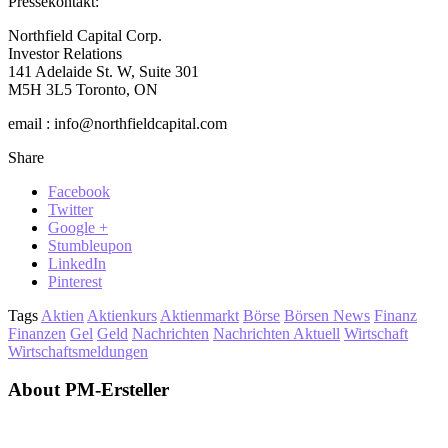
Pressekontakt:
Northfield Capital Corp.
Investor Relations
141 Adelaide St. W, Suite 301
M5H 3L5 Toronto, ON
email : info@northfieldcapital.com
Share
Facebook
Twitter
Google +
Stumbleupon
LinkedIn
Pinterest
Tags
Aktien
Aktienkurs
Aktienmarkt
Börse
Börsen News
Finanz
Finanzen
Gel
Geld
Nachrichten
Nachrichten Aktuell
Wirtschaft
Wirtschaftsmeldungen
About PM-Ersteller