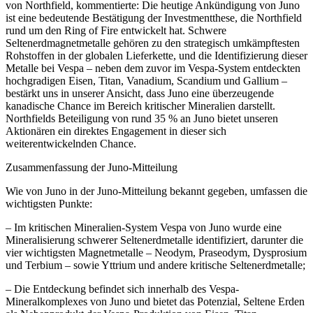
von Northfield, kommentierte: Die heutige Ankündigung von Juno
ist eine bedeutende Bestätigung der Investmentthese, die Northfield
rund um den Ring of Fire entwickelt hat. Schwere
Seltenerdmagnetmetalle gehören zu den strategisch umkämpftesten
Rohstoffen in der globalen Lieferkette, und die Identifizierung dieser
Metalle bei Vespa – neben dem zuvor im Vespa-System entdeckten
hochgradigen Eisen, Titan, Vanadium, Scandium und Gallium –
bestärkt uns in unserer Ansicht, dass Juno eine überzeugende
kanadische Chance im Bereich kritischer Mineralien darstellt.
Northfields Beteiligung von rund 35 % an Juno bietet unseren
Aktionären ein direktes Engagement in dieser sich
weiterentwickelnden Chance.
Zusammenfassung der Juno-Mitteilung
Wie von Juno in der Juno-Mitteilung bekannt gegeben, umfassen die
wichtigsten Punkte:
– Im kritischen Mineralien-System Vespa von Juno wurde eine
Mineralisierung schwerer Seltenerdmetalle identifiziert, darunter die
vier wichtigsten Magnetmetalle – Neodym, Praseodym, Dysprosium
und Terbium – sowie Yttrium und andere kritische Seltenerdmetalle;
– Die Entdeckung befindet sich innerhalb des Vespa-
Mineralkomplexes von Juno und bietet das Potenzial, Seltene Erden