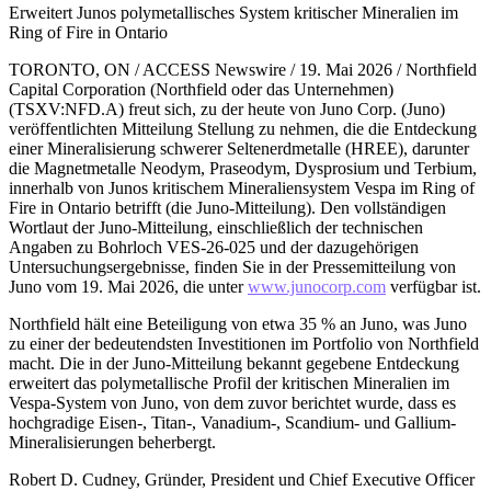
Erweitert Junos polymetallisches System kritischer Mineralien im
Ring of Fire in Ontario
TORONTO, ON / ACCESS Newswire / 19. Mai 2026 / Northfield
Capital Corporation (Northfield oder das Unternehmen)
(TSXV:NFD.A) freut sich, zu der heute von Juno Corp. (Juno)
veröffentlichten Mitteilung Stellung zu nehmen, die die Entdeckung
einer Mineralisierung schwerer Seltenerdmetalle (HREE), darunter
die Magnetmetalle Neodym, Praseodym, Dysprosium und Terbium,
innerhalb von Junos kritischem Mineraliensystem Vespa im Ring of
Fire in Ontario betrifft (die Juno-Mitteilung). Den vollständigen
Wortlaut der Juno-Mitteilung, einschließlich der technischen
Angaben zu Bohrloch VES-26-025 und der dazugehörigen
Untersuchungsergebnisse, finden Sie in der Pressemitteilung von
Juno vom 19. Mai 2026, die unter
www.junocorp.com
verfügbar ist.
Northfield hält eine Beteiligung von etwa 35 % an Juno, was Juno
zu einer der bedeutendsten Investitionen im Portfolio von Northfield
macht. Die in der Juno-Mitteilung bekannt gegebene Entdeckung
erweitert das polymetallische Profil der kritischen Mineralien im
Vespa-System von Juno, von dem zuvor berichtet wurde, dass es
hochgradige Eisen-, Titan-, Vanadium-, Scandium- und Gallium-
Mineralisierungen beherbergt.
Robert D. Cudney, Gründer, President und Chief Executive Officer