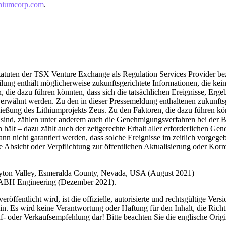
hiumcorp.com
.
tuten der TSX Venture Exchange als Regulation Services Provider bez
ung enthält möglicherweise zukunftsgerichtete Informationen, die kein
 die dazu führen könnten, dass sich die tatsächlichen Ereignisse, Erg
ekt erwähnt werden. Zu den in dieser Pressemeldung enthaltenen zukunf
ießung des Lithiumprojekts Zeus. Zu den Faktoren, die dazu führen kön
n sind, zählen unter anderem auch die Genehmigungsverfahren bei der
ält – dazu zählt auch der zeitgerechte Erhalt aller erforderlichen Ge
nn nicht garantiert werden, dass solche Ereignisse im zeitlich vorgeg
 Absicht oder Verpflichtung zur öffentlichen Aktualisierung oder Korre
layton Valley, Esmeralda County, Nevada, USA (August 2021)
, ABH Engineering (Dezember 2021).
röffentlicht wird, ist die offizielle, autorisierte und rechtsgültige Ve
. Es wird keine Verantwortung oder Haftung für den Inhalt, die Richt
f- oder Verkaufsempfehlung dar! Bitte beachten Sie die englische Ori