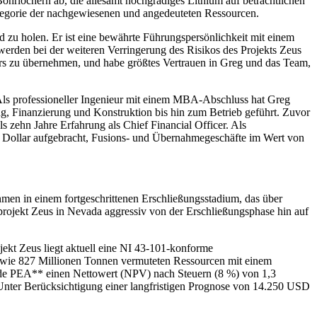
hrlöchern ab, die allesamt hochgradiges Lithium auf beträchtlichen
tegorie der nachgewiesenen und angedeuteten Ressourcen.
zu holen. Er ist eine bewährte Führungspersönlichkeit mit einem
werden bei der weiteren Verringerung des Risikos des Projekts Zeus
rs zu übernehmen, und habe größtes Vertrauen in Greg und das Team,
Als professioneller Ingenieur mit einem MBA-Abschluss hat Greg
 Finanzierung und Konstruktion bis hin zum Betrieb geführt. Zuvor
zehn Jahre Erfahrung als Chief Financial Officer. Als
 Dollar aufgebracht, Fusions- und Übernahmegeschäfte im Wert von
en in einem fortgeschrittenen Erschließungsstadium, das über
mprojekt Zeus in Nevada aggressiv von der Erschließungsphase hin auf
ekt Zeus liegt aktuell eine NI 43-101-konforme
wie 827 Millionen Tonnen vermuteten Ressourcen mit einem
ide PEA** einen Nettowert (NPV) nach Steuern (8 %) von 1,3
nter Berücksichtigung einer langfristigen Prognose von 14.250 USD