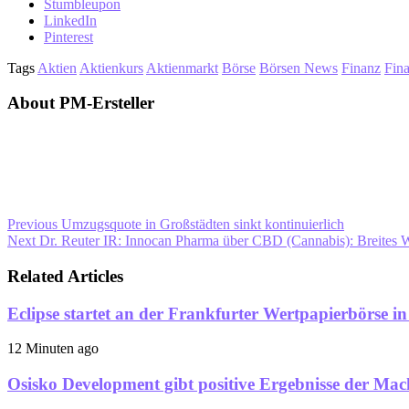
Stumbleupon
LinkedIn
Pinterest
Tags
Aktien
Aktienkurs
Aktienmarkt
Börse
Börsen News
Finanz
Fin
About PM-Ersteller
Previous
Umzugsquote in Großstädten sinkt kontinuierlich
Next
Dr. Reuter IR: Innocan Pharma über CBD (Cannabis): Breites W
Related Articles
Eclipse startet an der Frankfurter Wertpapierbörse i
12 Minuten ago
Osisko Development gibt positive Ergebnisse der Mac