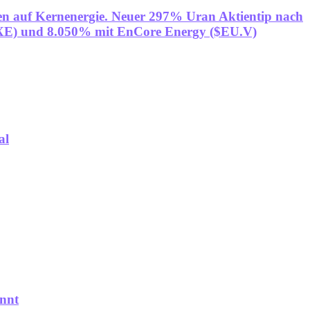
tzen auf Kernenergie. Neuer 297% Uran Aktientip nach
XE) und 8.050% mit EnCore Energy ($EU.V)
al
annt