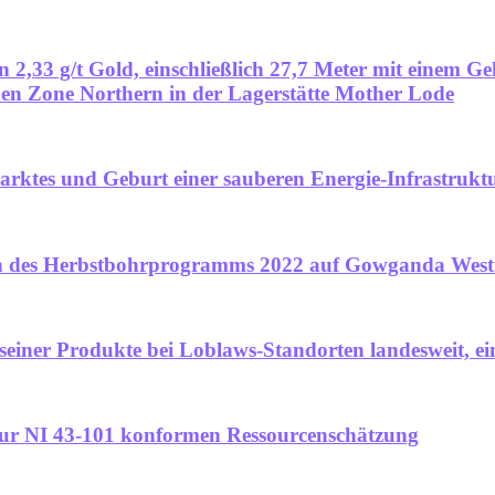
,33 g/t Gold, einschließlich 27,7 Meter mit einem Geh
en Zone Northern in der Lagerstätte Mother Lode
rktes und Geburt einer sauberen Energie-Infrastrukt
en des Herbstbohrprogramms 2022 auf Gowganda West
er Produkte bei Loblaws-Standorten landesweit, ein
g zur NI 43-101 konformen Ressourcenschätzung