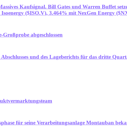
Massives Kaufsignal. Bill Gates und Warren Buffet se
 Isoenergy ($ISO.V), 3.464% mit NexGen Energy ($N
e-Großprobe abgeschlossen
 Abschlusses und des Lageberichts für das dritte Quart
oduktvermarktungsteam
gsphase für seine Verarbeitungsanlage Montauban bek