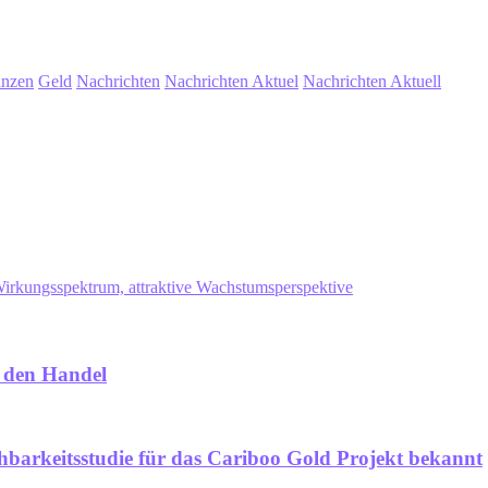
anzen
Geld
Nachrichten
Nachrichten Aktuel
Nachrichten Aktuell
irkungsspektrum, attraktive Wachstumsperspektive
n den Handel
hbarkeitsstudie für das Cariboo Gold Projekt bekannt