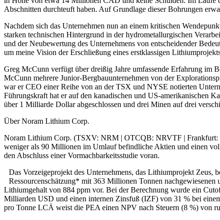
in Höhe von etwa 14 Millionen CAD und keine Schulden. Im Laufe des 
Abschnitten durchteuft haben. Auf Grundlage dieser Bohrungen erwa
Nachdem sich das Unternehmen nun an einem kritischen Wendepunkt be
starken technischen Hintergrund in der hydrometallurgischen Verarbe
und der Neubewertung des Unternehmens von entscheidender Bedeutun
um meine Vision der Erschließung eines erstklassigen Lithiumprojekt
Greg McCunn verfügt über dreißig Jahre umfassende Erfahrung im Ber
McCunn mehrere Junior-Bergbauunternehmen von der Explorationspha
war er CEO einer Reihe von an der TSX und NYSE notierten Unternehm
Führungskraft hat er auf den kanadischen und US-amerikanischen Ka
über 1 Milliarde Dollar abgeschlossen und drei Minen auf drei versc
Über Noram Lithium Corp.
Noram Lithium Corp. (TSXV: NRM | OTCQB: NRVTF | Frankfurt: N7R) i
weniger als 90 Millionen im Umlauf befindliche Aktien und einen vol
den Abschluss einer Vormachbarkeitsstudie voran.
Das Vorzeigeprojekt des Unternehmens, das Lithiumprojekt Zeus, be
Ressourcenschätzung* mit 363 Millionen Tonnen nachgewiesenen u
Lithiumgehalt von 884 ppm vor. Bei der Berechnung wurde ein Cuto
Milliarden USD und einen internen Zinsfuß (IZF) von 31 % bei eine
pro Tonne LCÄ weist die PEA einen NPV nach Steuern (8 %) von r