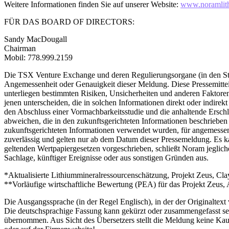
Weitere Informationen finden Sie auf unserer Website:
www.noramlit
FÜR DAS BOARD OF DIRECTORS:
Sandy MacDougall
Chairman
Mobil: 778.999.2159
Die TSX Venture Exchange und deren Regulierungsorgane (in den Sta
Angemessenheit oder Genauigkeit dieser Meldung. Diese Pressemitteil
unterliegen bestimmten Risiken, Unsicherheiten und anderen Faktoren,
jenen unterscheiden, die in solchen Informationen direkt oder indir
den Abschluss einer Vormachbarkeitsstudie und die anhaltende Erschl
abweichen, die in den zukunftsgerichteten Informationen beschriebe
zukunftsgerichteten Informationen verwendet wurden, für angemessen h
zuverlässig und gelten nur ab dem Datum dieser Pressemeldung. Es ka
geltenden Wertpapiergesetzen vorgeschrieben, schließt Noram jegliche
Sachlage, künftiger Ereignisse oder aus sonstigen Gründen aus.
*Aktualisierte Lithiummineralressourcenschätzung, Projekt Zeus, C
**Vorläufige wirtschaftliche Bewertung (PEA) für das Projekt Zeus
Die Ausgangssprache (in der Regel Englisch), in der der Originaltext ve
Die deutschsprachige Fassung kann gekürzt oder zusammengefasst sein
übernommen. Aus Sicht des Übersetzers stellt die Meldung keine Kau