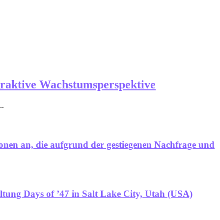
traktive Wachstumsperspektive
..
onen an, die aufgrund der gestiegenen Nachfrage und
tung Days of ’47 in Salt Lake City, Utah (USA)