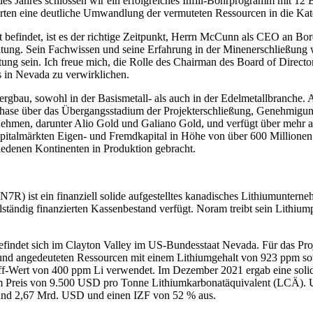
Jahres schlossen wir ein erfolgreiches Infill-Bohrprogramm mit 12 Bo
rten eine deutliche Umwandlung der vermuteten Ressourcen in die Ka
findet, ist es der richtige Zeitpunkt, Herrn McCunn als CEO an Bord 
itung. Sein Fachwissen und seine Erfahrung in der Minenerschließung 
g sein. Ich freue mich, die Rolle des Chairman des Board of Directo
s in Nevada zu verwirklichen.
gbau, sowohl in der Basismetall- als auch in der Edelmetallbranche. 
se über das Übergangsstadium der Projekterschließung, Genehmigung,
en, darunter Alio Gold und Galiano Gold, und verfügt über mehr als 
pitalmärkten Eigen- und Fremdkapital in Höhe von über 600 Millionen
hiedenen Kontinenten in Produktion gebracht.
st ein finanziell solide aufgestelltes kanadisches Lithiumunternehm
lständig finanzierten Kassenbestand verfügt. Noram treibt sein Lithiu
findet sich im Clayton Valley im US-Bundesstaat Nevada. Für das Proj
nd angedeuteten Ressourcen mit einem Lithiumgehalt von 923 ppm so
ff-Wert von 400 ppm Li verwendet. Im Dezember 2021 ergab eine sol
m Preis von 9.500 USD pro Tonne Lithiumkarbonatäquivalent (LCÄ). U
und 2,67 Mrd. USD und einen IZF von 52 % aus.