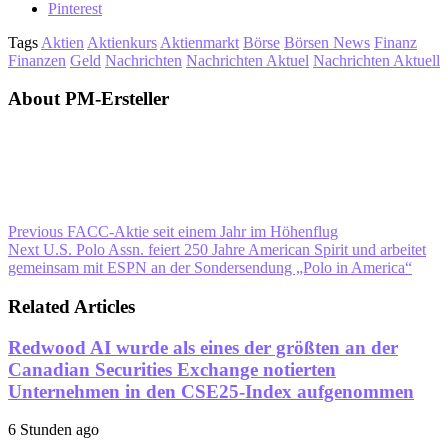
Pinterest
Tags
Aktien
Aktienkurs
Aktienmarkt
Börse
Börsen News
Finanz
Finanzen
Geld
Nachrichten
Nachrichten Aktuel
Nachrichten Aktuell
About PM-Ersteller
Previous
FACC-Aktie seit einem Jahr im Höhenflug
Next
U.S. Polo Assn. feiert 250 Jahre American Spirit und arbeitet
gemeinsam mit ESPN an der Sondersendung „Polo in America“
Related Articles
Redwood AI wurde als eines der größten an der
Canadian Securities Exchange notierten
Unternehmen in den CSE25-Index aufgenommen
6 Stunden ago