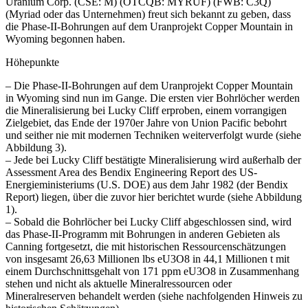
Uranium Corp. (CSE: M) (OTCQB: MYRUF) (FWB: C3Q)
(Myriad oder das Unternehmen) freut sich bekannt zu geben, dass
die Phase-II-Bohrungen auf dem Uranprojekt Copper Mountain in
Wyoming begonnen haben.
Höhepunkte
– Die Phase-II-Bohrungen auf dem Uranprojekt Copper Mountain
in Wyoming sind nun im Gange. Die ersten vier Bohrlöcher werden
die Mineralisierung bei Lucky Cliff erproben, einem vorrangigen
Zielgebiet, das Ende der 1970er Jahre von Union Pacific bebohrt
und seither nie mit modernen Techniken weiterverfolgt wurde (siehe
Abbildung 3).
– Jede bei Lucky Cliff bestätigte Mineralisierung wird außerhalb der
Assessment Area des Bendix Engineering Report des US-
Energieministeriums (U.S. DOE) aus dem Jahr 1982 (der Bendix
Report) liegen, über die zuvor hier berichtet wurde (siehe Abbildung
1).
– Sobald die Bohrlöcher bei Lucky Cliff abgeschlossen sind, wird
das Phase-II-Programm mit Bohrungen in anderen Gebieten als
Canning fortgesetzt, die mit historischen Ressourcenschätzungen
von insgesamt 26,63 Millionen lbs eU3O8 in 44,1 Millionen t mit
einem Durchschnittsgehalt von 171 ppm eU3O8 in Zusammenhang
stehen und nicht als aktuelle Mineralressourcen oder
Mineralreserven behandelt werden (siehe nachfolgenden Hinweis zu