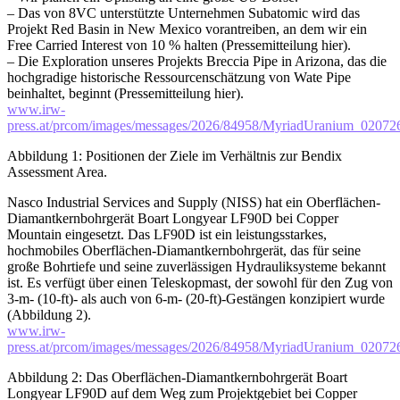
– Das von 8VC unterstützte Unternehmen Subatomic wird das
Projekt Red Basin in New Mexico vorantreiben, an dem wir ein
Free Carried Interest von 10 % halten (Pressemitteilung hier).
– Die Exploration unseres Projekts Breccia Pipe in Arizona, das die
hochgradige historische Ressourcenschätzung von Wate Pipe
beinhaltet, beginnt (Pressemitteilung hier).
www.irw-
press.at/prcom/images/messages/2026/84958/MyriadUranium_02
Abbildung 1: Positionen der Ziele im Verhältnis zur Bendix
Assessment Area.
Nasco Industrial Services and Supply (NISS) hat ein Oberflächen-
Diamantkernbohrgerät Boart Longyear LF90D bei Copper
Mountain eingesetzt. Das LF90D ist ein leistungsstarkes,
hochmobiles Oberflächen-Diamantkernbohrgerät, das für seine
große Bohrtiefe und seine zuverlässigen Hydrauliksysteme bekannt
ist. Es verfügt über einen Teleskopmast, der sowohl für den Zug von
3-m- (10-ft)- als auch von 6-m- (20-ft)-Gestängen konzipiert wurde
(Abbildung 2).
www.irw-
press.at/prcom/images/messages/2026/84958/MyriadUranium_02
Abbildung 2: Das Oberflächen-Diamantkernbohrgerät Boart
Longyear LF90D auf dem Weg zum Projektgebiet bei Copper