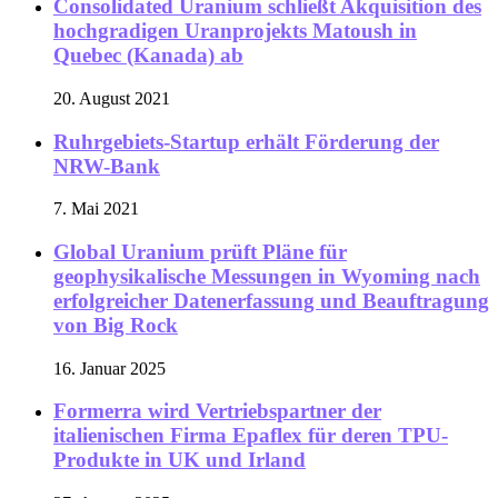
Consolidated Uranium schließt Akquisition des
hochgradigen Uranprojekts Matoush in
Quebec (Kanada) ab
20. August 2021
Ruhrgebiets-Startup erhält Förderung der
NRW-Bank
7. Mai 2021
Global Uranium prüft Pläne für
geophysikalische Messungen in Wyoming nach
erfolgreicher Datenerfassung und Beauftragung
von Big Rock
16. Januar 2025
Formerra wird Vertriebspartner der
italienischen Firma Epaflex für deren TPU-
Produkte in UK und Irland