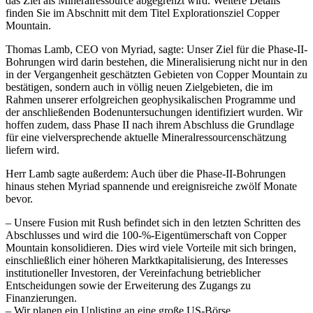
das Ziel als Mineralressource abgegrenzt wird. Weitere Details
finden Sie im Abschnitt mit dem Titel Explorationsziel Copper
Mountain.
Thomas Lamb, CEO von Myriad, sagte: Unser Ziel für die Phase-II-
Bohrungen wird darin bestehen, die Mineralisierung nicht nur in den
in der Vergangenheit geschätzten Gebieten von Copper Mountain zu
bestätigen, sondern auch in völlig neuen Zielgebieten, die im
Rahmen unserer erfolgreichen geophysikalischen Programme und
der anschließenden Bodenuntersuchungen identifiziert wurden. Wir
hoffen zudem, dass Phase II nach ihrem Abschluss die Grundlage
für eine vielversprechende aktuelle Mineralressourcenschätzung
liefern wird.
Herr Lamb sagte außerdem: Auch über die Phase-II-Bohrungen
hinaus stehen Myriad spannende und ereignisreiche zwölf Monate
bevor.
– Unsere Fusion mit Rush befindet sich in den letzten Schritten des
Abschlusses und wird die 100-%-Eigentümerschaft von Copper
Mountain konsolidieren. Dies wird viele Vorteile mit sich bringen,
einschließlich einer höheren Marktkapitalisierung, des Interesses
institutioneller Investoren, der Vereinfachung betrieblicher
Entscheidungen sowie der Erweiterung des Zugangs zu
Finanzierungen.
– Wir planen ein Uplisting an eine große US-Börse.