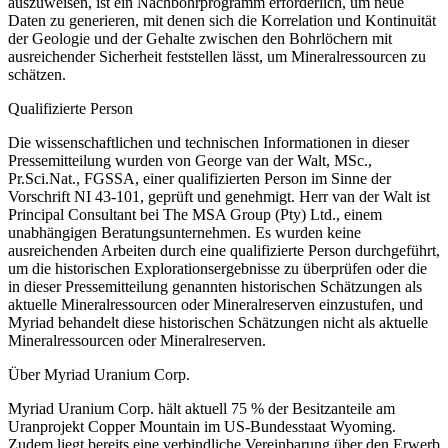
auszuweisen, ist ein Nachbohrprogramm erforderlich, um neue
Daten zu generieren, mit denen sich die Korrelation und Kontinuität
der Geologie und der Gehalte zwischen den Bohrlöchern mit
ausreichender Sicherheit feststellen lässt, um Mineralressourcen zu
schätzen.
Qualifizierte Person
Die wissenschaftlichen und technischen Informationen in dieser
Pressemitteilung wurden von George van der Walt, MSc.,
Pr.Sci.Nat., FGSSA, einer qualifizierten Person im Sinne der
Vorschrift NI 43-101, geprüft und genehmigt. Herr van der Walt ist
Principal Consultant bei The MSA Group (Pty) Ltd., einem
unabhängigen Beratungsunternehmen. Es wurden keine
ausreichenden Arbeiten durch eine qualifizierte Person durchgeführt,
um die historischen Explorationsergebnisse zu überprüfen oder die
in dieser Pressemitteilung genannten historischen Schätzungen als
aktuelle Mineralressourcen oder Mineralreserven einzustufen, und
Myriad behandelt diese historischen Schätzungen nicht als aktuelle
Mineralressourcen oder Mineralreserven.
Über Myriad Uranium Corp.
Myriad Uranium Corp. hält aktuell 75 % der Besitzanteile am
Uranprojekt Copper Mountain im US-Bundesstaat Wyoming.
Zudem liegt bereits eine verbindliche Vereinbarung über den Erwerb