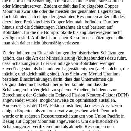
die historischen Schätzungen nicht als aktuelle Mineralressourcen
oder Mineralreserven. Zudem enthält das Projektgebiet Copper
Mountain zwar alle oder die meisten der genannten Lagerstätten,
doch könnten sich einige der genannten Ressourcen außerhalb des
derzeitigen Projektgebiets Copper Mountain befinden. Darüber
hinaus sind die Schätzungen Jahrzehnte alt und basieren auf
Bohrdaten, für die die Bohrprotokolle bislang überwiegend nicht
verfügbar sind. Auf die historischen Ressourcenschätzungen sollte
man sich daher nicht übermäßig verlassen.
Zu den inhärenten Einschränkungen der historischen Schätzungen
gehört, dass die Art der Mineralisierung (kluftgebunden) dazu führt,
dass Schätzungen auf der Grundlage von Bohrdaten weniger
zuverlässig sind als bei anderen Lagerstättentypen (z. B. solchen, die
mächtig und gleichmäßig sind). Aus Sicht von Myriad Uranium
bestehen Einschränkungen darin, dass das Unternehmen die
Originaldaten nicht selbst überprüfen konnte und dass die
Schätzungen im Vergleich zu späteren Arbeiten, bei denen zur
Berechnung der Gehalte ein Delayed Fission Neutron-Faktor (DFN)
angewendet wurde, möglicherweise zu optimistisch ausfallen.
Andererseits ist der DFN-Faktor umstritten, da dieser Ansatz von
einigen Experten als zu konservativ angesehen wird. Dennoch
wurde er in späteren Ressourcenschätzungen von Union Pacific in
Bezug auf Copper Mountain angewendet. Um die historischen
Schätzungen zu verifizieren und als aktuelle Ressourcen neu