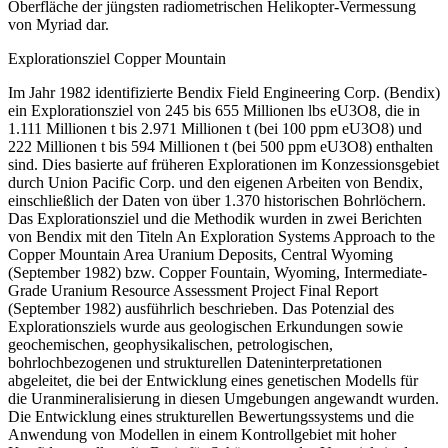
Oberfläche der jüngsten radiometrischen Helikopter-Vermessung
von Myriad dar.
Explorationsziel Copper Mountain
Im Jahr 1982 identifizierte Bendix Field Engineering Corp. (Bendix)
ein Explorationsziel von 245 bis 655 Millionen lbs eU3O8, die in
1.111 Millionen t bis 2.971 Millionen t (bei 100 ppm eU3O8) und
222 Millionen t bis 594 Millionen t (bei 500 ppm eU3O8) enthalten
sind. Dies basierte auf früheren Explorationen im Konzessionsgebiet
durch Union Pacific Corp. und den eigenen Arbeiten von Bendix,
einschließlich der Daten von über 1.370 historischen Bohrlöchern.
Das Explorationsziel und die Methodik wurden in zwei Berichten
von Bendix mit den Titeln An Exploration Systems Approach to the
Copper Mountain Area Uranium Deposits, Central Wyoming
(September 1982) bzw. Copper Fountain, Wyoming, Intermediate-
Grade Uranium Resource Assessment Project Final Report
(September 1982) ausführlich beschrieben. Das Potenzial des
Explorationsziels wurde aus geologischen Erkundungen sowie
geochemischen, geophysikalischen, petrologischen,
bohrlochbezogenen und strukturellen Dateninterpretationen
abgeleitet, die bei der Entwicklung eines genetischen Modells für
die Uranmineralisierung in diesen Umgebungen angewandt wurden.
Die Entwicklung eines strukturellen Bewertungssystems und die
Anwendung von Modellen in einem Kontrollgebiet mit hoher