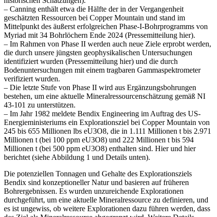
historischen Schätzungen).
– Canning enthält etwa die Hälfte der in der Vergangenheit
geschätzten Ressourcen bei Copper Mountain und stand im
Mittelpunkt des äußerst erfolgreichen Phase-I-Bohrprogramms von
Myriad mit 34 Bohrlöchern Ende 2024 (Pressemitteilung hier).
– Im Rahmen von Phase II werden auch neue Ziele erprobt werden,
die durch unsere jüngsten geophysikalischen Untersuchungen
identifiziert wurden (Pressemitteilung hier) und die durch
Bodenuntersuchungen mit einem tragbaren Gammaspektrometer
verifiziert wurden.
– Die letzte Stufe von Phase II wird aus Ergänzungsbohrungen
bestehen, um eine aktuelle Mineralressourcenschätzung gemäß NI
43-101 zu unterstützen.
– Im Jahr 1982 meldete Bendix Engineering im Auftrag des US-
Energieministeriums ein Explorationsziel bei Copper Mountain von
245 bis 655 Millionen lbs eU3O8, die in 1.111 Millionen t bis 2.971
Millionen t (bei 100 ppm eU3O8) und 222 Millionen t bis 594
Millionen t (bei 500 ppm eU3O8) enthalten sind. Hier und hier
berichtet (siehe Abbildung 1 und Details unten).
Die potenziellen Tonnagen und Gehalte des Explorationsziels
Bendix sind konzeptioneller Natur und basieren auf früheren
Bohrergebnissen. Es wurden unzureichende Explorationen
durchgeführt, um eine aktuelle Mineralressource zu definieren, und
es ist ungewiss, ob weitere Explorationen dazu führen werden, dass