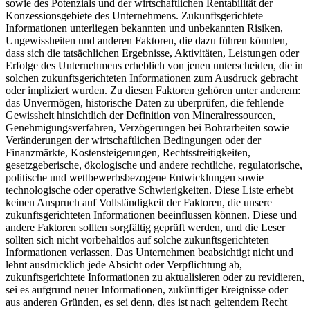
sowie des Potenzials und der wirtschaftlichen Rentabilität der
Konzessionsgebiete des Unternehmens. Zukunftsgerichtete
Informationen unterliegen bekannten und unbekannten Risiken,
Ungewissheiten und anderen Faktoren, die dazu führen könnten,
dass sich die tatsächlichen Ergebnisse, Aktivitäten, Leistungen oder
Erfolge des Unternehmens erheblich von jenen unterscheiden, die in
solchen zukunftsgerichteten Informationen zum Ausdruck gebracht
oder impliziert wurden. Zu diesen Faktoren gehören unter anderem:
das Unvermögen, historische Daten zu überprüfen, die fehlende
Gewissheit hinsichtlich der Definition von Mineralressourcen,
Genehmigungsverfahren, Verzögerungen bei Bohrarbeiten sowie
Veränderungen der wirtschaftlichen Bedingungen oder der
Finanzmärkte, Kostensteigerungen, Rechtsstreitigkeiten,
gesetzgeberische, ökologische und andere rechtliche, regulatorische,
politische und wettbewerbsbezogene Entwicklungen sowie
technologische oder operative Schwierigkeiten. Diese Liste erhebt
keinen Anspruch auf Vollständigkeit der Faktoren, die unsere
zukunftsgerichteten Informationen beeinflussen können. Diese und
andere Faktoren sollten sorgfältig geprüft werden, und die Leser
sollten sich nicht vorbehaltlos auf solche zukunftsgerichteten
Informationen verlassen. Das Unternehmen beabsichtigt nicht und
lehnt ausdrücklich jede Absicht oder Verpflichtung ab,
zukunftsgerichtete Informationen zu aktualisieren oder zu revidieren,
sei es aufgrund neuer Informationen, zukünftiger Ereignisse oder
aus anderen Gründen, es sei denn, dies ist nach geltendem Recht