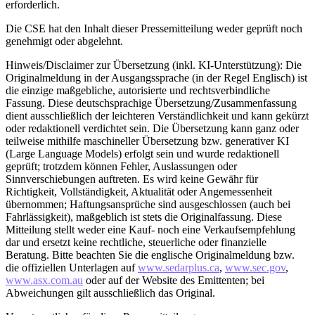
erforderlich.
Die CSE hat den Inhalt dieser Pressemitteilung weder geprüft noch
genehmigt oder abgelehnt.
Hinweis/Disclaimer zur Übersetzung (inkl. KI-Unterstützung): Die
Originalmeldung in der Ausgangssprache (in der Regel Englisch) ist
die einzige maßgebliche, autorisierte und rechtsverbindliche
Fassung. Diese deutschsprachige Übersetzung/Zusammenfassung
dient ausschließlich der leichteren Verständlichkeit und kann gekürzt
oder redaktionell verdichtet sein. Die Übersetzung kann ganz oder
teilweise mithilfe maschineller Übersetzung bzw. generativer KI
(Large Language Models) erfolgt sein und wurde redaktionell
geprüft; trotzdem können Fehler, Auslassungen oder
Sinnverschiebungen auftreten. Es wird keine Gewähr für
Richtigkeit, Vollständigkeit, Aktualität oder Angemessenheit
übernommen; Haftungsansprüche sind ausgeschlossen (auch bei
Fahrlässigkeit), maßgeblich ist stets die Originalfassung. Diese
Mitteilung stellt weder eine Kauf- noch eine Verkaufsempfehlung
dar und ersetzt keine rechtliche, steuerliche oder finanzielle
Beratung. Bitte beachten Sie die englische Originalmeldung bzw.
die offiziellen Unterlagen auf
www.sedarplus.ca
,
www.sec.gov
,
www.asx.com.au
oder auf der Website des Emittenten; bei
Abweichungen gilt ausschließlich das Original.