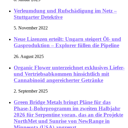
Verleumdung und Rufschädigung im Netz –
Stuttgarter Detektive
5. November 2022
Neue Lizenzen erteilt: Ungarn steigert Öl- und
Gasproduktion – Explorer füllen die Pipeline
26. August 2025
Organic Flower unterzeichnet exklusives Liefer-
und Vertriebsabkommen hinsichtlich mit
Cannabinoid angereicherter Getränke
2. September 2025
Green Bridge Metals bringt Pläne für das
Phase-1-Bohrprogramm im zweiten Halbjahr
2026 für Serpentine voran, das an die Projekte
NorthMet und Sunrise von NewRange in
Minnesota (USA) angrenzt