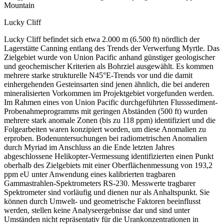
Mountain
Lucky Cliff
Lucky Cliff befindet sich etwa 2.000 m (6.500 ft) nördlich der
Lagerstätte Canning entlang des Trends der Verwerfung Myrtle. Das
Zielgebiet wurde von Union Pacific anhand günstiger geologischer
und geochemischer Kriterien als Bohrziel ausgewählt. Es kommen
mehrere starke strukturelle N45°E-Trends vor und die damit
einhergehenden Gesteinsarten sind jenen ähnlich, die bei anderen
mineralisierten Vorkommen im Projektgebiet vorgefunden werden.
Im Rahmen eines von Union Pacific durchgeführten Flusssediment-
Probenahmeprogramms mit geringen Abständen (500 ft) wurden
mehrere stark anomale Zonen (bis zu 118 ppm) identifiziert und die
Folgearbeiten waren konzipiert worden, um diese Anomalien zu
erproben. Bodenuntersuchungen bei radiometrischen Anomalien
durch Myriad im Anschluss an die Ende letzten Jahres
abgeschlossene Helikopter-Vermessung identifizierten einen Punkt
oberhalb des Zielgebiets mit einer Oberflächenmessung von 193,2
ppm eU unter Anwendung eines kalibrierten tragbaren
Gammastrahlen-Spektrometers RS-230. Messwerte tragbarer
Spektrometer sind vorläufig und dienen nur als Anhaltspunkt. Sie
können durch Umwelt- und geometrische Faktoren beeinflusst
werden, stellen keine Analyseergebnisse dar und sind unter
Umständen nicht repräsentativ für die Urankonzentrationen in