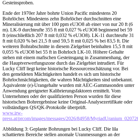
Gesteinsproben.
Ende der 1970er Jahre bohrte Union Pacific mindestens 20
Bohrlöcher. Mindestens zehn Bohrlöcher durchschnitten eine
Mineralisierung mit über 100 ppm eU3O8 ab einer von nur 20 ft (6
m). LK-9 durchteufte 355 ft mit 0,027 % eU3O8 beginnend bei 59
ft (einschließlich 207 ft mit 0,032 % eU3O8). LK-11 durchteufte 31
ft mit 0,020 % bei 21,5 ft und 59,5 ft mit 0,025 % bei 83,5 ft. Die
weiteren Bohrabschnitte in diesem Zielgebiet beinhalten 15,5 ft mit
0,055 % eU3O8 bei 55 ft in Bohrloch LK-10. Höhere Gehalte
stehen mit einem mafischen Gesteinsgang in Zusammenhang, der
die Hauptverwerfungszone durch das Zielgebiet intrudiert. Für
Lucky Cliff liegt keine historische Ressourcenschätzung vor. Bei
den gemeldeten Mächtigkeiten handelt es sich um historische
Bohrlochmächtigkeiten, die wahren Mächtigkeiten sind unbekannt.
Äquivalente (e)-Urangehalte wurden mit AEC-Gammasonden unter
Anwendung geeigneter Kalibrierungsfaktoren ermittelt. Vom
Unternehmen oder der qualifizierten Person wurden für diese
historischen Bohrergebnisse keine Original-Analysezertifikate oder
vollständigen QS/QK-Protokolle überprüft.
www.irw-
press.at/prcom/images/messages/2026/84958/MyriadUranium_02
Abbildung 3: Geplante Bohrungen bei Lucky Cliff. Die lila
schattierten Bereiche stellen anomale Uranmessungen an der