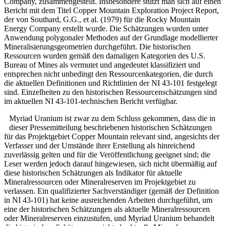
Company, zusammengestellt. Insbesondere stützt man sich auf einen
Bericht mit dem Titel Copper Mountain Exploration Project Report,
der von Southard, G.G., et al. (1979) für die Rocky Mountain
Energy Company erstellt wurde. Die Schätzungen wurden unter
Anwendung polygonaler Methoden auf der Grundlage modellierter
Mineralisierungsgeometrien durchgeführt. Die historischen
Ressourcen wurden gemäß den damaligen Kategorien des U.S.
Bureau of Mines als vermutet und angedeutet klassifiziert und
entsprechen nicht unbedingt den Ressourcenkategorien, die durch
die aktuellen Definitionen und Richtlinien der NI 43-101 festgelegt
sind. Einzelheiten zu den historischen Ressourcenschätzungen sind
im aktuellen NI 43-101-technischen Bericht verfügbar.
Myriad Uranium ist zwar zu dem Schluss gekommen, dass die in
dieser Pressemitteilung beschriebenen historischen Schätzungen
für das Projektgebiet Copper Mountain relevant sind, angesichts der
Verfasser und der Umstände ihrer Erstellung als hinreichend
zuverlässig gelten und für die Veröffentlichung geeignet sind; die
Leser werden jedoch darauf hingewiesen, sich nicht übermäßig auf
diese historischen Schätzungen als Indikator für aktuelle
Mineralressourcen oder Mineralreserven im Projektgebiet zu
verlassen. Ein qualifizierter Sachverständiger (gemäß der Definition
in NI 43-101) hat keine ausreichenden Arbeiten durchgeführt, um
eine der historischen Schätzungen als aktuelle Mineralressourcen
oder Mineralreserven einzustufen, und Myriad Uranium behandelt