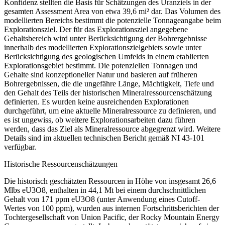
Konfidenz stellten die Basis für Schätzungen des Uranziels in der
gesamten Assessment Area von etwa 39,6 mi² dar. Das Volumen des
modellierten Bereichs bestimmt die potenzielle Tonnageangabe beim
Explorationsziel. Der für das Explorationsziel angegebene
Gehaltsbereich wird unter Berücksichtigung der Bohrergebnisse
innerhalb des modellierten Explorationszielgebiets sowie unter
Berücksichtigung des geologischen Umfelds in einem etablierten
Explorationsgebiet bestimmt. Die potenziellen Tonnagen und
Gehalte sind konzeptioneller Natur und basieren auf früheren
Bohrergebnissen, die die ungefähre Länge, Mächtigkeit, Tiefe und
den Gehalt des Teils der historischen Mineralressourcenschätzung
definierten. Es wurden keine ausreichenden Explorationen
durchgeführt, um eine aktuelle Mineralressource zu definieren, und
es ist ungewiss, ob weitere Explorationsarbeiten dazu führen
werden, dass das Ziel als Mineralressource abgegrenzt wird. Weitere
Details sind im aktuellen technischen Bericht gemäß NI 43-101
verfügbar.
Historische Ressourcenschätzungen
Die historisch geschätzten Ressourcen in Höhe von insgesamt 26,6
Mlbs eU3O8, enthalten in 44,1 Mt bei einem durchschnittlichen
Gehalt von 171 ppm eU3O8 (unter Anwendung eines Cutoff-
Wertes von 100 ppm), wurden aus internen Fortschrittsberichten der
Tochtergesellschaft von Union Pacific, der Rocky Mountain Energy