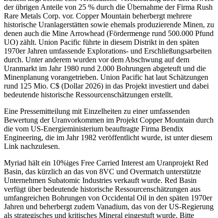
der übrigen Anteile von 25 % durch die Übernahme der Firma Rush
Rare Metals Corp. vor. Copper Mountain beherbergt mehrere
historische Uranlagerstätten sowie ehemals produzierende Minen, zu
denen auch die Mine Arrowhead (Fördermenge rund 500.000 Pfund
UO) zählt. Union Pacific führte in diesem Distrikt in den späten
1970er Jahren umfassende Explorations- und Erschließungsarbeiten
durch. Unter anderem wurden vor dem Abschwung auf dem
Uranmarkt im Jahr 1980 rund 2.000 Bohrungen abgeteuft und die
Minenplanung vorangetrieben. Union Pacific hat laut Schätzungen
rund 125 Mio. C$ (Dollar 2026) in das Projekt investiert und dabei
bedeutende historische Ressourcenschätzungen erstellt.
Eine Pressemitteilung mit Einzelheiten zu einer umfassenden
Bewertung der Uranvorkommen im Projekt Copper Mountain durch
die vom US-Energieministerium beauftragte Firma Bendix
Engineering, die im Jahr 1982 veröffentlicht wurde, ist unter diesem
Link nachzulesen.
Myriad hält ein 10%iges Free Carried Interest am Uranprojekt Red
Basin, das kürzlich an das von 8VC und Overmatch unterstützte
Unternehmen Subatomic Industries verkauft wurde. Red Basin
verfügt über bedeutende historische Ressourcenschätzungen aus
umfangreichen Bohrungen von Occidental Oil in den späten 1970er
Jahren und beherbergt zudem Vanadium, das von der US-Regierung
als strategisches und kritisches Mineral eingestuft wurde. Bitte