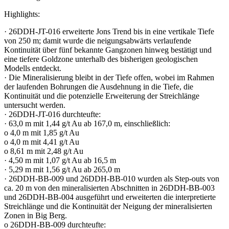
Highlights:
· 26DDH-JT-016 erweiterte Jons Trend bis in eine vertikale Tiefe
von 250 m; damit wurde die neigungsabwärts verlaufende
Kontinuität über fünf bekannte Gangzonen hinweg bestätigt und
eine tiefere Goldzone unterhalb des bisherigen geologischen
Modells entdeckt.
· Die Mineralisierung bleibt in der Tiefe offen, wobei im Rahmen
der laufenden Bohrungen die Ausdehnung in die Tiefe, die
Kontinuität und die potenzielle Erweiterung der Streichlänge
untersucht werden.
· 26DDH-JT-016 durchteufte:
· 63,0 m mit 1,44 g/t Au ab 167,0 m, einschließlich:
o 4,0 m mit 1,85 g/t Au
o 4,0 m mit 4,41 g/t Au
o 8,61 m mit 2,48 g/t Au
· 4,50 m mit 1,07 g/t Au ab 16,5 m
· 5,29 m mit 1,56 g/t Au ab 265,0 m
· 26DDH-BB-009 und 26DDH-BB-010 wurden als Step-outs von
ca. 20 m von den mineralisierten Abschnitten in 26DDH-BB-003
und 26DDH-BB-004 ausgeführt und erweiterten die interpretierte
Streichlänge und die Kontinuität der Neigung der mineralisierten
Zonen in Big Berg.
o 26DDH-BB-009 durchteufte: