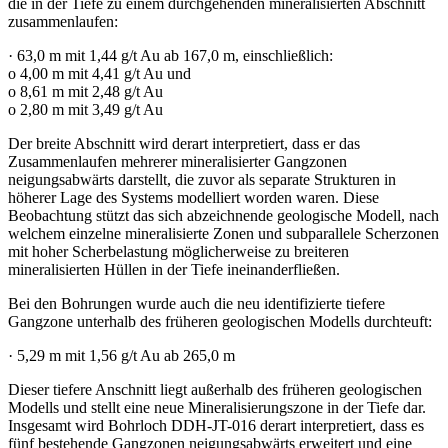
die in der Tiefe zu einem durchgehenden mineralisierten Abschnitt
zusammenlaufen:
· 63,0 m mit 1,44 g/t Au ab 167,0 m, einschließlich:
o 4,00 m mit 4,41 g/t Au und
o 8,61 m mit 2,48 g/t Au
o 2,80 m mit 3,49 g/t Au
Der breite Abschnitt wird derart interpretiert, dass er das
Zusammenlaufen mehrerer mineralisierter Gangzonen
neigungsabwärts darstellt, die zuvor als separate Strukturen in
höherer Lage des Systems modelliert worden waren. Diese
Beobachtung stützt das sich abzeichnende geologische Modell, nach
welchem einzelne mineralisierte Zonen und subparallele Scherzonen
mit hoher Scherbelastung möglicherweise zu breiteren
mineralisierten Hüllen in der Tiefe ineinanderfließen.
Bei den Bohrungen wurde auch die neu identifizierte tiefere
Gangzone unterhalb des früheren geologischen Modells durchteuft:
· 5,29 m mit 1,56 g/t Au ab 265,0 m
Dieser tiefere Anschnitt liegt außerhalb des früheren geologischen
Modells und stellt eine neue Mineralisierungszone in der Tiefe dar.
Insgesamt wird Bohrloch DDH-JT-016 derart interpretiert, dass es
fünf bestehende Gangzonen neigungsabwärts erweitert und eine