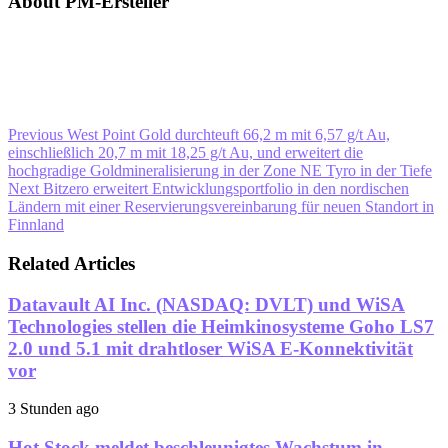
About PM-Ersteller
Previous
West Point Gold durchteuft 66,2 m mit 6,57 g/t Au,
einschließlich 20,7 m mit 18,25 g/t Au, und erweitert die
hochgradige Goldmineralisierung in der Zone NE Tyro in der Tiefe
Next
Bitzero erweitert Entwicklungsportfolio in den nordischen
Ländern mit einer Reservierungsvereinbarung für neuen Standort in
Finnland
Related Articles
Datavault AI Inc. (NASDAQ: DVLT) und WiSA
Technologies stellen die Heimkinosysteme Goho LS7
2.0 und 5.1 mit drahtloser WiSA E-Konnektivität
vor
3 Stunden ago
Hot Stock meldet beschleunigtes Wachstum in