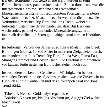
Bei den Bohrungen von 2026 in Big Berg wurden in zehn
Bohrlöchern neun separate mineralisierte Zonen durchteuft, was die
Interpretation eines robusten und sich erweiternden
Mineralisierungssystems mit signifikantem Potenzial für weiteres
Wachstum unterstützt. Miata untersucht weiterhin die potenzielle
Verbindung zwischen Big Berg und Jons Trend, wobei die
bisherigen Ergebnisse darauf hindeuten, dass Big Berg ein
wachsendes, parallel verlaufendes Mineralisierungszentrum
innerhalb desselben größeren goldhaltigen strukturellen Korridors
ist.
Im bisherigen Verlauf des Jahres 2026 führte Miata in Sela Creek
Bohrungen über ca. 10.300 Meter in mehreren Zielgebieten durch,
unter anderem in Jons Trend, Big Berg, Puma West, Puma East,
Stranger, Cambior und Golden Hand. Die Ergebnisse für mehrere
vor kurzem fertig gestellten Bohrlöcher stehen noch aus.
Insbesondere blieben die Gehalte und Mächtigkeiten bei der
vertikalen Erweiterung des Systems erhalten, was die Zuversicht im
Hinblick auf die Kontinuität und das Größenpotenzial von Jons
Trend stärkt.
Tabelle 1. Neueste Goldanalyseergebnisse
Bohrloch-Nr. von (m) bis (m) Abschnitt (m) Au (g/t) Ziel wahre
Mächtigkeit
(m)