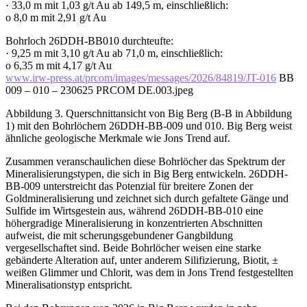
· 33,0 m mit 1,03 g/t Au ab 149,5 m, einschließlich:
o 8,0 m mit 2,91 g/t Au
Bohrloch 26DDH-BB010 durchteufte:
· 9,25 m mit 3,10 g/t Au ab 71,0 m, einschließlich:
o 6,35 m mit 4,17 g/t Au
www.irw-press.at/prcom/images/messages/2026/84819/JT-016
BB
009 – 010 – 230625 PRCOM DE.003.jpeg
Abbildung 3. Querschnittansicht von Big Berg (B-B in Abbildung
1) mit den Bohrlöchern 26DDH-BB-009 und 010. Big Berg weist
ähnliche geologische Merkmale wie Jons Trend auf.
Zusammen veranschaulichen diese Bohrlöcher das Spektrum der
Mineralisierungstypen, die sich in Big Berg entwickeln. 26DDH-
BB-009 unterstreicht das Potenzial für breitere Zonen der
Goldmineralisierung und zeichnet sich durch gefaltete Gänge und
Sulfide im Wirtsgestein aus, während 26DDH-BB-010 eine
höhergradige Mineralisierung in konzentrierten Abschnitten
aufweist, die mit scherungsgebundener Gangbildung
vergesellschaftet sind. Beide Bohrlöcher weisen eine starke
gebänderte Alteration auf, unter anderem Silifizierung, Biotit, ±
weißen Glimmer und Chlorit, was dem in Jons Trend festgestellten
Mineralisationstyp entspricht.