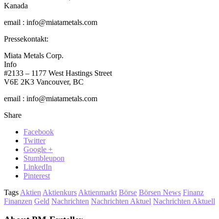
Kanada
email : info@miatametals.com
Pressekontakt:
Miata Metals Corp.
Info
#2133 – 1177 West Hastings Street
V6E 2K3 Vancouver, BC
email : info@miatametals.com
Share
Facebook
Twitter
Google +
Stumbleupon
LinkedIn
Pinterest
Tags
Aktien
Aktienkurs
Aktienmarkt
Börse
Börsen News
Finanz
Finanzen
Geld
Nachrichten
Nachrichten Aktuel
Nachrichten Aktuell