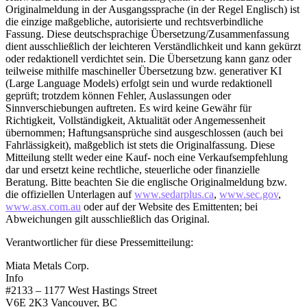
Originalmeldung in der Ausgangssprache (in der Regel Englisch) ist
die einzige maßgebliche, autorisierte und rechtsverbindliche
Fassung. Diese deutschsprachige Übersetzung/Zusammenfassung
dient ausschließlich der leichteren Verständlichkeit und kann gekürzt
oder redaktionell verdichtet sein. Die Übersetzung kann ganz oder
teilweise mithilfe maschineller Übersetzung bzw. generativer KI
(Large Language Models) erfolgt sein und wurde redaktionell
geprüft; trotzdem können Fehler, Auslassungen oder
Sinnverschiebungen auftreten. Es wird keine Gewähr für
Richtigkeit, Vollständigkeit, Aktualität oder Angemessenheit
übernommen; Haftungsansprüche sind ausgeschlossen (auch bei
Fahrlässigkeit), maßgeblich ist stets die Originalfassung. Diese
Mitteilung stellt weder eine Kauf- noch eine Verkaufsempfehlung
dar und ersetzt keine rechtliche, steuerliche oder finanzielle
Beratung. Bitte beachten Sie die englische Originalmeldung bzw.
die offiziellen Unterlagen auf
www.sedarplus.ca
,
www.sec.gov
,
www.asx.com.au
oder auf der Website des Emittenten; bei
Abweichungen gilt ausschließlich das Original.
Verantwortlicher für diese Pressemitteilung:
Miata Metals Corp.
Info
#2133 – 1177 West Hastings Street
V6E 2K3 Vancouver, BC