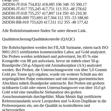
26DDH-JT-016 754,832 418,085 106 348 -55 300,17
26DDH-JT-017 755,245 417,751 113 353 -48 278,62
26DDH-JT-018 755,257 417,897 114 350 -65 210,30
26DDH-BB-009 755,693 417,504 112 355 -53 188,60
26DDH-BB-010 755,620 417,511 112 355 -48 177,42
Alle Bohrinformationen finden Sie unter diesem Link.
Qualitätssicherung/Qualitätskontrolle (QAQC)
Die Bohrlochproben werden bei FILAB Suriname, einem nach ISO
9001:2015 zertifizierten kommerziellen Labor, auf Gold analysiert.
Die Proben werden zerkleinert und pulverisiert, bis 85 % eine
Korngröße von 88 µm aufweisen, bevor sie mittels einer 50-g-
Brandprobe (50-g-Aliquot) mit Atomabsorption (AA) analysiert
werden. Bei Proben, die Untersuchungswerte von über 5,0 Gramm
Gold pro Tonne (g/t) ergaben, wurde ein weiterer Schnitt aus der
ursprünglichen Pulpe entnommen und mit einem gravimetrischen
Abschluss mittels Brandprobe untersucht. Bei Proben mit grobem
sichtbarem Gold oder einem Untersuchungswert von über 10,0 g/t
Gold wird eine metallische Siebanalyse des groben
Ausschussmaterials durchgeführt. Miata Metals fügt zertifizierte
Referenzstandards sowie Leerproben und ¼-Kern-Duplikate in die
Probensequenz ein, um die Qualität zu kontrollieren und
sicherzustellen.