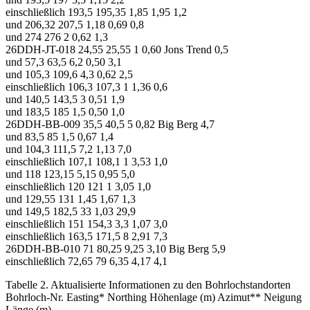
einschließlich 193,5 195,35 1,85 1,95 1,2
und 206,32 207,5 1,18 0,69 0,8
und 274 276 2 0,62 1,3
26DDH-JT-018 24,55 25,55 1 0,60 Jons Trend 0,5
und 57,3 63,5 6,2 0,50 3,1
und 105,3 109,6 4,3 0,62 2,5
einschließlich 106,3 107,3 1 1,36 0,6
und 140,5 143,5 3 0,51 1,9
und 183,5 185 1,5 0,50 1,0
26DDH-BB-009 35,5 40,5 5 0,82 Big Berg 4,7
und 83,5 85 1,5 0,67 1,4
und 104,3 111,5 7,2 1,13 7,0
einschließlich 107,1 108,1 1 3,53 1,0
und 118 123,15 5,15 0,95 5,0
einschließlich 120 121 1 3,05 1,0
und 129,55 131 1,45 1,67 1,3
und 149,5 182,5 33 1,03 29,9
einschließlich 151 154,3 3,3 1,07 3,0
einschließlich 163,5 171,5 8 2,91 7,3
26DDH-BB-010 71 80,25 9,25 3,10 Big Berg 5,9
einschließlich 72,65 79 6,35 4,17 4,1
Tabelle 2. Aktualisierte Informationen zu den Bohrlochstandorten
Bohrloch-Nr. Easting* Northing Höhenlage (m) Azimut** Neigung
Länge (m)