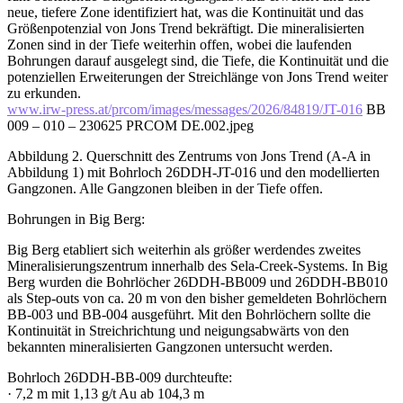
neue, tiefere Zone identifiziert hat, was die Kontinuität und das
Größenpotenzial von Jons Trend bekräftigt. Die mineralisierten
Zonen sind in der Tiefe weiterhin offen, wobei die laufenden
Bohrungen darauf ausgelegt sind, die Tiefe, die Kontinuität und die
potenziellen Erweiterungen der Streichlänge von Jons Trend weiter
zu erkunden.
www.irw-press.at/prcom/images/messages/2026/84819/JT-016
BB
009 – 010 – 230625 PRCOM DE.002.jpeg
Abbildung 2. Querschnitt des Zentrums von Jons Trend (A-A in
Abbildung 1) mit Bohrloch 26DDH-JT-016 und den modellierten
Gangzonen. Alle Gangzonen bleiben in der Tiefe offen.
Bohrungen in Big Berg:
Big Berg etabliert sich weiterhin als größer werdendes zweites
Mineralisierungszentrum innerhalb des Sela-Creek-Systems. In Big
Berg wurden die Bohrlöcher 26DDH-BB009 und 26DDH-BB010
als Step-outs von ca. 20 m von den bisher gemeldeten Bohrlöchern
BB-003 und BB-004 ausgeführt. Mit den Bohrlöchern sollte die
Kontinuität in Streichrichtung und neigungsabwärts von den
bekannten mineralisierten Gangzonen untersucht werden.
Bohrloch 26DDH-BB-009 durchteufte:
· 7,2 m mit 1,13 g/t Au ab 104,3 m