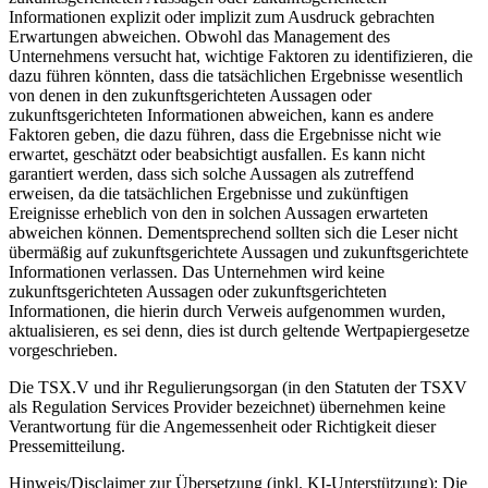
Informationen explizit oder implizit zum Ausdruck gebrachten
Erwartungen abweichen. Obwohl das Management des
Unternehmens versucht hat, wichtige Faktoren zu identifizieren, die
dazu führen könnten, dass die tatsächlichen Ergebnisse wesentlich
von denen in den zukunftsgerichteten Aussagen oder
zukunftsgerichteten Informationen abweichen, kann es andere
Faktoren geben, die dazu führen, dass die Ergebnisse nicht wie
erwartet, geschätzt oder beabsichtigt ausfallen. Es kann nicht
garantiert werden, dass sich solche Aussagen als zutreffend
erweisen, da die tatsächlichen Ergebnisse und zukünftigen
Ereignisse erheblich von den in solchen Aussagen erwarteten
abweichen können. Dementsprechend sollten sich die Leser nicht
übermäßig auf zukunftsgerichtete Aussagen und zukunftsgerichtete
Informationen verlassen. Das Unternehmen wird keine
zukunftsgerichteten Aussagen oder zukunftsgerichteten
Informationen, die hierin durch Verweis aufgenommen wurden,
aktualisieren, es sei denn, dies ist durch geltende Wertpapiergesetze
vorgeschrieben.
Die TSX.V und ihr Regulierungsorgan (in den Statuten der TSXV
als Regulation Services Provider bezeichnet) übernehmen keine
Verantwortung für die Angemessenheit oder Richtigkeit dieser
Pressemitteilung.
Hinweis/Disclaimer zur Übersetzung (inkl. KI-Unterstützung): Die