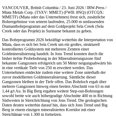
VANCOUVER, British Columbia / 23. Juni 2026 / IRW-Press /
Miata Metals Corp. (TSXV: MMET) (FWB: 8NQ) (OTCQX:
MMETF) (Miata oder das Unternehmen) freut sich, zusätzliche
Bohrergebnisse von seinem laufenden, 25.000 m umfassenden
Diamantbohrprogramm auf dem Goldprojekt Sela Creek (Sela
Creek oder das Projekt) in Suriname bekannt zu geben.
Das Bohrprogramm 2026 bekräftigt weiterhin die Interpretation von
Miata, dass es sich bei Sela Creek um ein großes, strukturell
kontrolliertes Goldsystem mit mehreren Zentren einer
Goldmineralisierung handelt. In Jons Trend konnten durch die
bisher tiefste Probebohrung in der Mineralisierungszone fünf
bekannte Gangzonen erfolgreich um 50 Meter neigungsabwärts bis
in eine vertikale Tiefe von 250 m erweitert werden. Das
Unternehmen entdeckte zudem eine weitere Zone unterhalb der
zuvor modellierten Goldmineralisierung. Sämtliche dieser
Gangzonen bleiben in der Tiefe offen. Das Bohrloch ergab über
mehrere Gangzonen hinweg einen breiten Abschnitt von 63 m mit
1,44 g/t Au. In Big Berg ergaben weitere Step-out-Bohrungen
sowohl breite wie auch höhergradige Abschnitte 400 m in Richtung
Südwesten in Streichrichtung von Jons Trend. Die geologischen
Daten deuten weiterhin darauf hin, dass sich Jons Trend und Big
Berg in einem einzigen mineralisierten Korridor mit einer
Streichlänge von 1.300 m fortsetzen.