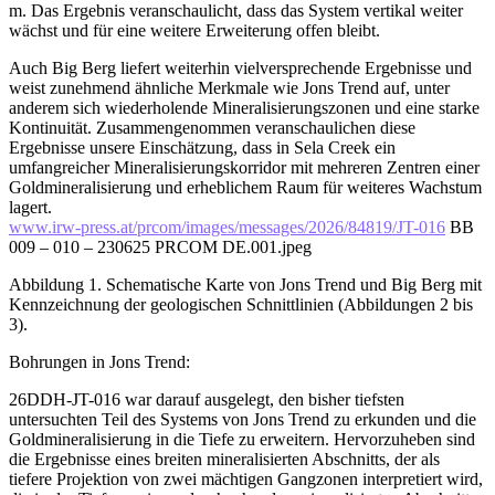
m. Das Ergebnis veranschaulicht, dass das System vertikal weiter
wächst und für eine weitere Erweiterung offen bleibt.
Auch Big Berg liefert weiterhin vielversprechende Ergebnisse und
weist zunehmend ähnliche Merkmale wie Jons Trend auf, unter
anderem sich wiederholende Mineralisierungszonen und eine starke
Kontinuität. Zusammengenommen veranschaulichen diese
Ergebnisse unsere Einschätzung, dass in Sela Creek ein
umfangreicher Mineralisierungskorridor mit mehreren Zentren einer
Goldmineralisierung und erheblichem Raum für weiteres Wachstum
lagert.
www.irw-press.at/prcom/images/messages/2026/84819/JT-016
BB
009 – 010 – 230625 PRCOM DE.001.jpeg
Abbildung 1. Schematische Karte von Jons Trend und Big Berg mit
Kennzeichnung der geologischen Schnittlinien (Abbildungen 2 bis
3).
Bohrungen in Jons Trend:
26DDH-JT-016 war darauf ausgelegt, den bisher tiefsten
untersuchten Teil des Systems von Jons Trend zu erkunden und die
Goldmineralisierung in die Tiefe zu erweitern. Hervorzuheben sind
die Ergebnisse eines breiten mineralisierten Abschnitts, der als
tiefere Projektion von zwei mächtigen Gangzonen interpretiert wird,