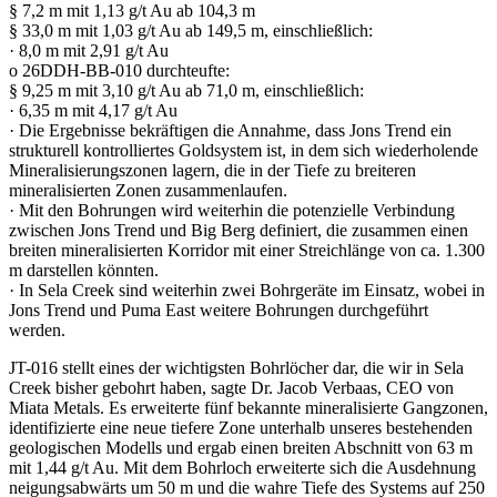
§ 7,2 m mit 1,13 g/t Au ab 104,3 m
§ 33,0 m mit 1,03 g/t Au ab 149,5 m, einschließlich:
· 8,0 m mit 2,91 g/t Au
o 26DDH-BB-010 durchteufte:
§ 9,25 m mit 3,10 g/t Au ab 71,0 m, einschließlich:
· 6,35 m mit 4,17 g/t Au
· Die Ergebnisse bekräftigen die Annahme, dass Jons Trend ein
strukturell kontrolliertes Goldsystem ist, in dem sich wiederholende
Mineralisierungszonen lagern, die in der Tiefe zu breiteren
mineralisierten Zonen zusammenlaufen.
· Mit den Bohrungen wird weiterhin die potenzielle Verbindung
zwischen Jons Trend und Big Berg definiert, die zusammen einen
breiten mineralisierten Korridor mit einer Streichlänge von ca. 1.300
m darstellen könnten.
· In Sela Creek sind weiterhin zwei Bohrgeräte im Einsatz, wobei in
Jons Trend und Puma East weitere Bohrungen durchgeführt
werden.
JT-016 stellt eines der wichtigsten Bohrlöcher dar, die wir in Sela
Creek bisher gebohrt haben, sagte Dr. Jacob Verbaas, CEO von
Miata Metals. Es erweiterte fünf bekannte mineralisierte Gangzonen,
identifizierte eine neue tiefere Zone unterhalb unseres bestehenden
geologischen Modells und ergab einen breiten Abschnitt von 63 m
mit 1,44 g/t Au. Mit dem Bohrloch erweiterte sich die Ausdehnung
neigungsabwärts um 50 m und die wahre Tiefe des Systems auf 250