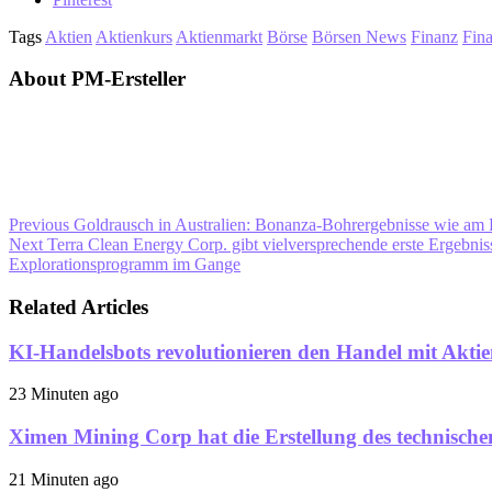
Tags
Aktien
Aktienkurs
Aktienmarkt
Börse
Börsen News
Finanz
Fin
About PM-Ersteller
Previous
Goldrausch in Australien: Bonanza-Bohrergebnisse wie am 
Next
Terra Clean Energy Corp. gibt vielversprechende erste Ergebn
Explorationsprogramm im Gange
Related Articles
KI-Handelsbots revolutionieren den Handel mit Aktien
23 Minuten ago
Ximen Mining Corp hat die Erstellung des technischen
21 Minuten ago