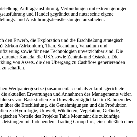
itstellung, Auftragsausführung, Verbindungen mit extrem geringer
gsausführung und Handel gegründet und nutzt seine eigene
tstellungs- und Ausführungsdienstleistungen anzubieten.
rch den Erwerb, die Exploration und die Erschließung strategisch
ium), Zirkon (Zirkonium), Titan, Scandium, Vanadium und
rifizierung sowie für neue Technologien unverzichtbar sind. Die
, darunter Kanada, die USA sowie Zentral- und Ostasien. Die
twicklung von Assets, die den Übergang zu Cashflow-generierenden
 zu schaffen.
schen Wertpapiergesetze (zusammenfassend als zukunftsgerichtete
eln die aktuellen Erwartungen und Annahmen des Managements wider.
chlusses von Basisstudien zur Umweltverträglichkeit im Rahmen des
gen über die Erschließung, die Genehmigungen und die Produktion
udien zu Hydrologie, Umwelt, Wildtieren, Vegetation, Gelände,
gischen Vorteile des Projekts Table Mountain; die zukünftige
tleistungen mit Independent Trading Group Inc., einschließlich einer