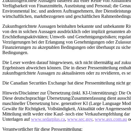
Zukunftsgerichtete Aussagen basieren auf einer Reihe von Annahmen,
Verfügbarkeit von Finanzmitteln, Ausrüstung und Personal; die Gena
Environmental Inc. und anderen Auftragnehmern, ihre Dienstleistunge
wirtschaftlichen, marktbezogenen und geschäftlichen Rahmenbeding
Zukunftsgerichtete Aussagen beinhalten bekannte und unbekannte Risi
von den in solchen Aussagen ausdrücklich oder implizit genannten 
Erschließungsaktivitäten; Umwelt- und Genehmigungsrisiken; regulato
Verzögerungen bei der Erlangung von Genehmigungen oder Zulassunge
Finanzierungen zu akzeptablen Bedingungen oder überhaupt zu sicher
Bedingungen.
Die Leser werden darauf hingewiesen, sich nicht übermäßig auf zukun
Ergebnissen abweichen können. Die in dieser Pressemitteilung entha
zukunftsgerichtete Aussagen zu aktualisieren oder zu revidieren, es s
Die Canadian Securities Exchange hat diese Pressemitteilung nicht g
Hinweis/Disclaimer zur Übersetzung (inkl. KI-Unterstützung): Die Ori
Diese deutschsprachige Übersetzung/Zusammenfassung dient ausschließl
maschineller Übersetzung bzw. generativer KI (Large Language Models
Gewähr für Richtigkeit, Vollständigkeit, Aktualität oder Angemessenh
Mitteilung stellt weder eine Kauf- noch eine Verkaufsempfehlung dar un
Unterlagen auf
www.sedarplus.ca
,
www.sec.gov
,
www.asx.com.au
od
Verantwortlicher für diese Pressemitteilung: