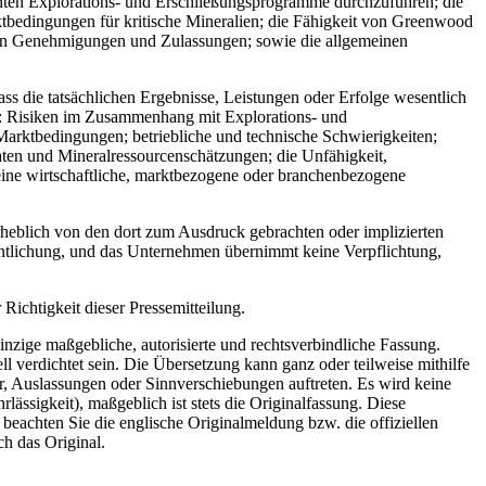
anten Explorations- und Erschließungsprogramme durchzuführen; die
ktbedingungen für kritische Mineralien; die Fähigkeit von Greenwood
ichen Genehmigungen und Zulassungen; sowie die allgemeinen
s die tatsächlichen Ergebnisse, Leistungen oder Erfolge wesentlich
m: Risiken im Zusammenhang mit Explorations- und
Marktbedingungen; betriebliche und technische Schwierigkeiten;
en und Mineralressourcenschätzungen; die Unfähigkeit,
eine wirtschaftliche, marktbezogene oder branchenbezogene
erheblich von den dort zum Ausdruck gebrachten oder implizierten
entlichung, und das Unternehmen übernimmt keine Verpflichtung,
ichtigkeit dieser Pressemitteilung.
inzige maßgebliche, autorisierte und rechtsverbindliche Fassung.
l verdichtet sein. Die Übersetzung kann ganz oder teilweise mithilfe
r, Auslassungen oder Sinnverschiebungen auftreten. Es wird keine
ässigkeit), maßgeblich ist stets die Originalfassung. Diese
e beachten Sie die englische Originalmeldung bzw. die offiziellen
ch das Original.