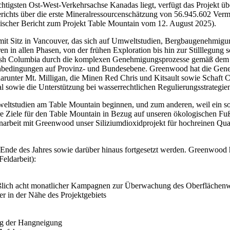
htigsten Ost-West-Verkehrsachse Kanadas liegt, verfügt das Projekt übe
ichts über die erste Mineralressourcenschätzung von 56.945.602 Ver
ischer Bericht zum Projekt Table Mountain vom 12. August 2025).
t Sitz in Vancouver, das sich auf Umweltstudien, Bergbaugenehmigung
en in allen Phasen, von der frühen Exploration bis hin zur Stilllegun
British Columbia durch die komplexen Genehmigungsprozesse gemäß d
enbedingungen auf Provinz- und Bundesebene. Greenwood hat die Gen
, darunter Mt. Milligan, die Minen Red Chris und Kitsault sowie Schaft
wie die Unterstützung bei wasserrechtlichen Regulierungsstrategien
Umweltstudien am Table Mountain beginnen, und zum anderen, weil ein
e Ziele für den Table Mountain in Bezug auf unseren ökologischen Fuß
enarbeit mit Greenwood unser Siliziumdioxidprojekt für hochreinen Qua
nde des Jahres sowie darüber hinaus fortgesetzt werden. Greenwood 
Feldarbeit):
eßlich acht monatlicher Kampagnen zur Überwachung des Oberflächen
r in der Nähe des Projektgebiets
ung der Hangneigung