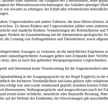
 darunter unter anderem: die Fähigkeit des Unternehmens, seine gepl
uigkeit der Mineralressourcenschätzungen; das Anhalten günstiger Mar
n wie erwartet zu erbringen; der Erhalt aller erforderlichen behördl
ungen.
ken, Ungewissheiten und andere Faktoren, die dazu führen können, das
abweichen. Zu diesen Risiken und Ungewissheiten zählen unter andere
rische und staatliche Risiken; Veränderungen der Rohstoffpreise und 
n; Risiken im Zusammenhang mit der Interpretation geologischer Dat
n; die Leistung von Auftragnehmern und Dienstleistern; sowie allgem
ftsgerichtete Aussagen zu verlassen, da die tatsächlichen Ergebnisse 
ltenen zukunftsgerichteten Aussagen gelten zum Zeitpunkt ihrer Veröff
ei denn, dies ist nach den geltenden Wertpapiergesetzen vorgeschrieben.
eprüft und übernimmt keine Verantwortung für die Angemessenheit oder R
ginalmeldung in der Ausgangssprache (in der Regel Englisch) ist die e
ich der leichteren Verständlichkeit und kann gekürzt oder redaktionel
) erfolgt sein und wurde redaktionell geprüft; trotzdem können Fehle
eit übernommen; Haftungsansprüche sind ausgeschlossen (auch bei Fahrl
d ersetzt keine rechtliche, steuerliche oder finanzielle Beratung. Bitt
er auf der Website des Emittenten; bei Abweichungen gilt ausschließli