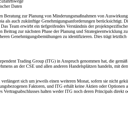
 Zufahrtswege
gischer Daten
chen Beratung zur Planung von Minderungsmaßnahmen von Auswirkunge
a als auch zukünftige Genehmigungsanforderungen berücksichtigt. Di
as Team erwirbt ein tiefgreifendes Verständnis der projektspezifisc
hen Beitrag zur nächsten Phase der Planung und Strategieentwicklung 
en Genehmigungsbemühungen zu identifizieren. Dies trägt letztlich da
dependent Trading Group (ITG) in Anspruch genommen hat, die gemäß 
ehmens an der CSE und allen anderen Handelsplätzen handeln, mit dem
erlängert sich um jeweils einen weiteren Monat, sofern sie nicht gekün
tungsbezogenen Faktoren, und ITG erhält keine Aktien oder Optionen 
 Vertragsabschlusses halten weder ITG noch deren Principals direkt o