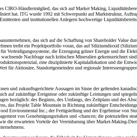
ges CIRO-Händlermitglied, das sich auf Market Making, Liquiditätsbere
isiert hat. ITG wurde 1992 mit Schwerpunkt auf Marktstruktur, Auftra
 Emittenten und institutionellen Anlegern hochwertige Liquiditätsberei
ergbauunternehmen, das sich auf die Schaffung von Shareholder Value du
hmen treibt ein Projektportfolio voran, das auf Siliziumdioxid (Siliz
, für Verteidigungssysteme, die Erzeugung grüner Energie und die Elekt
nd wachsende Nachfrage nach kritischen Mineralien gekennzeichnet sind
roduktionspotenzial, eine disziplinierte Kapitalallokation und die En
Wert für Aktionäre, Standortgemeinden und regionale Interessengruppen
tionen und zukunftsgerichtete Aussagen im Sinne der geltenden kanadi
sich auf zukünftige Ereignisse oder zukünftige Leistungen und spieg
agen bezüglich: des Beginns, des Umfangs, des Zeitplans und des Abs
ens, das Projekt Table Mountain in Richtung zukünftiger Entscheidun
ood Environmental Inc.; der Fertigstellung und der Ergebnisse von St
gement von Genehmigungsrisiken und -chancen; die potenziellen strate
wie die erwarteten Vorteile der Vereinbarung über Market-Making-Diens
Unternehmens.