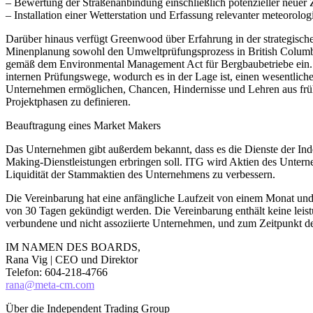
– Bewertung der Straßenanbindung einschließlich potenzieller neuer
– Installation einer Wetterstation und Erfassung relevanter meteorolo
Darüber hinaus verfügt Greenwood über Erfahrung in der strategis
Minenplanung sowohl den Umweltprüfungsprozess in British Columbi
gemäß dem Environmental Management Act für Bergbaubetriebe ein. D
internen Prüfungswege, wodurch es in der Lage ist, einen wesentlic
Unternehmen ermöglichen, Chancen, Hindernisse und Lehren aus früher
Projektphasen zu definieren.
Beauftragung eines Market Makers
Das Unternehmen gibt außerdem bekannt, dass es die Dienste der In
Making-Dienstleistungen erbringen soll. ITG wird Aktien des Untern
Liquidität der Stammaktien des Unternehmens zu verbessern.
Die Vereinbarung hat eine anfängliche Laufzeit von einem Monat und v
von 30 Tagen gekündigt werden. Die Vereinbarung enthält keine leis
verbundene und nicht assoziierte Unternehmen, und zum Zeitpunkt des
IM NAMEN DES BOARDS,
Rana Vig | CEO und Direktor
Telefon: 604-218-4766
rana@meta-cm.com
Über die Independent Trading Group