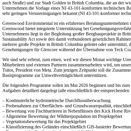
auch Straße) und zur Stadt Golden in British Columbia, die an der wic
Unternehmen die Vorlage eines NI 43-101-konformen technischen Ber
sehr geringen Verunreinigungen bekannt (NI 43-101-konformer techn
Greenwood Environmental ist ein erfahrenes Beratungsunternehmen mi
Greenwood bietet integrierte Unterstützung bei Genehmigungsverfahr
Unternehmens liegt in der Begleitung großer Bergbauprojekte in 
Sustainability Act sowie den damit verbundenen gesetzlichen Rahm
mehrere große Projekte in British Columbia geleitet oder unterstützt
Genehmigungen für Glencore während der Übernahme von Teck Coal so
Wir sind sehr erfreut, zum einen, weil wir diesen Monat wichtige 
Mitarbeitern und externen Partnern zusammenarbeiten wird, um unser
Tsitos, President von Meta. Zum jetzigen Zeitpunkt soll die Zusamm
Basisprogramme zur Umweltverträglichkeit unterstützen.
Die folgenden Programme sollen im Mai 2026 beginnen und bis zum E
Aufgaben detailliert dargelegt (alle einschließlich der entsprechenden 
– Kontinuierliche hydrometrische Durchflussüberwachung
– Probenahmen zur Oberflächen- und Grundwasserqualität, einschli
– Bewertung von Fischbarrieren in Nebenflüssen des Kick Horse Rive
– Allgemeine Bewertung der Wildtierpopulation im Projektgebiet
– Vegetationsbewertung für das Projektgebiet
– Klassifizierung des Geländes einschließlich GIS-basierter Bewert