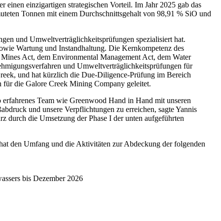
r einen einzigartigen strategischen Vorteil. Im Jahr 2025 gab das
muteten Tonnen mit einem Durchschnittsgehalt von 98,91 % SiO und
en und Umweltverträglichkeitsprüfungen spezialisiert hat.
g sowie Wartung und Instandhaltung. Die Kernkompetenz des
em Mines Act, dem Environmental Management Act, dem Water
ehmigungsverfahren und Umweltverträglichkeitsprüfungen für
 Creek, und hat kürzlich die Due-Diligence-Prüfung im Bereich
 für die Galore Creek Mining Company geleitet.
 so erfahrenes Team wie Greenwood Hand in Hand mit unseren
abdruck und unsere Verpflichtungen zu erreichen, sagte Yannis
rz durch die Umsetzung der Phase I der unten aufgeführten
hat den Umfang und die Aktivitäten zur Abdeckung der folgenden
wassers bis Dezember 2026