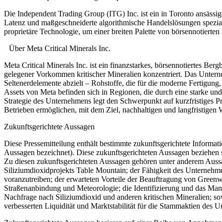
Die Independent Trading Group (ITG) Inc. ist ein in Toronto ansässi
Latenz und maßgeschneiderte algorithmische Handelslösungen spezial
proprietäre Technologie, um einer breiten Palette von börsennotierten
Über Meta Critical Minerals Inc.
Meta Critical Minerals Inc. ist ein finanzstarkes, börsennotiertes B
gelegener Vorkommen kritischer Mineralien konzentriert. Das Unterne
Seltenerdelemente abzielt – Rohstoffe, die für die moderne Fertigung
Assets von Meta befinden sich in Regionen, die durch eine starke u
Strategie des Unternehmens legt den Schwerpunkt auf kurzfristiges P
Betrieben ermöglichen, mit dem Ziel, nachhaltigen und langfristigen 
Zukunftsgerichtete Aussagen
Diese Pressemitteilung enthält bestimmte zukunftsgerichtete Informa
Aussagen bezeichnet). Diese zukunftsgerichteten Aussagen beziehen 
Zu diesen zukunftsgerichteten Aussagen gehören unter anderem Auss
Siliziumdioxidprojekts Table Mountain; der Fähigkeit des Unternehm
voranzutreiben; der erwarteten Vorteile der Beauftragung von Greenw
Straßenanbindung und Meteorologie; die Identifizierung und das Mana
Nachfrage nach Siliziumdioxid und anderen kritischen Mineralien; so
verbesserten Liquidität und Marktstabilität für die Stammaktien des 