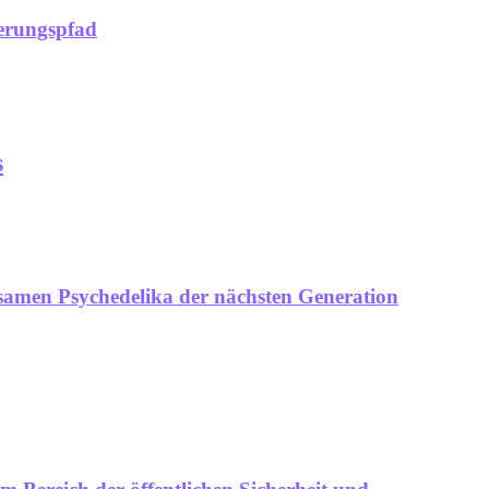
ierungspfad
s
rksamen Psychedelika der nächsten Generation