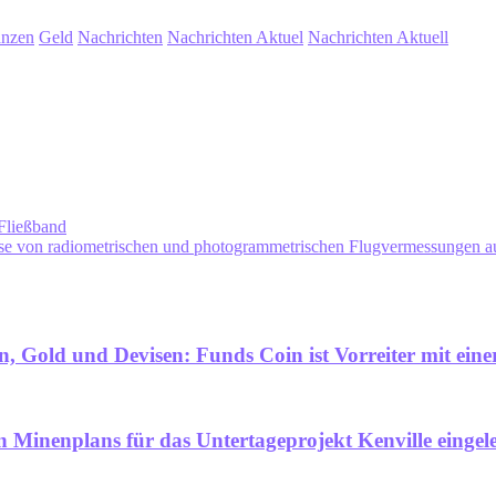
anzen
Geld
Nachrichten
Nachrichten Aktuel
Nachrichten Aktuell
Fließband
isse von radiometrischen und photogrammetrischen Flugvermessungen 
, Gold und Devisen: Funds Coin ist Vorreiter mit einer
 Minenplans für das Untertageprojekt Kenville eingele