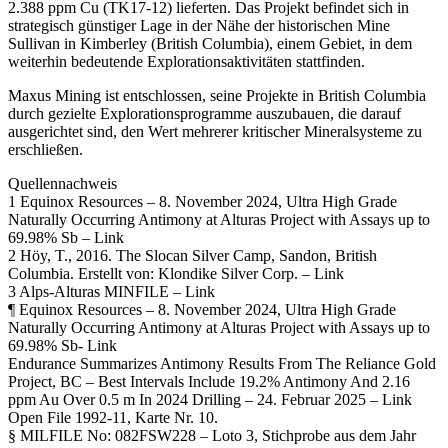
2.388 ppm Cu (TK17-12) lieferten. Das Projekt befindet sich in
strategisch günstiger Lage in der Nähe der historischen Mine
Sullivan in Kimberley (British Columbia), einem Gebiet, in dem
weiterhin bedeutende Explorationsaktivitäten stattfinden.
Maxus Mining ist entschlossen, seine Projekte in British Columbia
durch gezielte Explorationsprogramme auszubauen, die darauf
ausgerichtet sind, den Wert mehrerer kritischer Mineralsysteme zu
erschließen.
Quellennachweis
1 Equinox Resources – 8. November 2024, Ultra High Grade
Naturally Occurring Antimony at Alturas Project with Assays up to
69.98% Sb – Link
2 Höy, T., 2016. The Slocan Silver Camp, Sandon, British
Columbia. Erstellt von: Klondike Silver Corp. – Link
3 Alps-Alturas MINFILE – Link
¶ Equinox Resources – 8. November 2024, Ultra High Grade
Naturally Occurring Antimony at Alturas Project with Assays up to
69.98% Sb- Link
Endurance Summarizes Antimony Results From The Reliance Gold
Project, BC – Best Intervals Include 19.2% Antimony And 2.16
ppm Au Over 0.5 m In 2024 Drilling – 24. Februar 2025 – Link
Open File 1992-11, Karte Nr. 10.
§ MILFILE No: 082FSW228 – Loto 3, Stichprobe aus dem Jahr