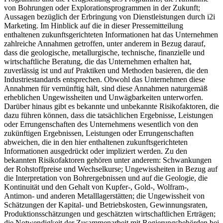
von Bohrungen oder Explorationsprogrammen in der Zukunft;
Aussagen bezüglich der Erbringung von Dienstleistungen durch i2i
Marketing. Im Hinblick auf die in dieser Pressemitteilung
enthaltenen zukunftsgerichteten Informationen hat das Unternehmen
zahlreiche Annahmen getroffen, unter anderem in Bezug darauf,
dass die geologische, metallurgische, technische, finanzielle und
wirtschaftliche Beratung, die das Unternehmen erhalten hat,
zuverlässig ist und auf Praktiken und Methoden basieren, die den
Industriestandards entsprechen. Obwohl das Unternehmen diese
Annahmen für vernünftig hält, sind diese Annahmen naturgemäß
erheblichen Ungewissheiten und Unwägbarkeiten unterworfen.
Darüber hinaus gibt es bekannte und unbekannte Risikofaktoren, die
dazu führen können, dass die tatsächlichen Ergebnisse, Leistungen
oder Errungenschaften des Unternehmens wesentlich von den
zukünftigen Ergebnissen, Leistungen oder Errungenschaften
abweichen, die in den hier enthaltenen zukunftsgerichteten
Informationen ausgedrückt oder impliziert werden. Zu den
bekannten Risikofaktoren gehören unter anderem: Schwankungen
der Rohstoffpreise und Wechselkurse; Ungewissheiten in Bezug auf
die Interpretation von Bohrergebnissen und auf die Geologie, die
Kontinuität und den Gehalt von Kupfer-, Gold-, Wolfram-,
Antimon- und anderen Metalllagerstätten; die Ungewissheit von
Schätzungen der Kapital- und Betriebskosten, Gewinnungsraten,
Produktionsschätzungen und geschätzten wirtschaftlichen Erträgen;
die Notwendigkeit der Zusammenarbeit mit Regierungsbehörden bei