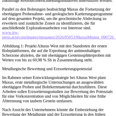
zukünftige Ressourcenerschließungsinitiativen unterstützen werden.
Parallel zu den Bohrungen beabsichtigt Maxus die Fortsetzung der
obertägigen Probenahme- und geologischen Kartierungsprogramme
auf dem gesamten Projekt, um die geochemische Abdeckung zu
erweitern und zusätzliche Zonen zu identifizieren, die für
anschließende Explorationsarbeiten von Interesse sind.
www.irw-
press.at/prcom/images/messages/2026/85053/MaxusMining_0907
Abbildung 1: Projekt Alturas West mit den Standorten der ersten
Bohrplattformen, die auf die Erprobung der antimonhaltigen
Scherzone abzielen, die mit obertägigen Gesteinssplitterproben mit
Werten von bis zu 69,98 % Sb in Zusammenhang steht.
Metallurgische Bewertung und Erzsortierungspotenzial
Im Rahmen seiner Entwicklungsstrategie bei Alturas West plant
Maxus, erste metallurgische Untersuchungen an ausgewählten
obertägigen Proben und Bohrkernmaterial durchzuführen. Diese
Arbeiten sollen Erzsortierungsstudien zur Bewertung des Potenzials
für eine Vorkonzentration und von Möglichkeiten für eine frühe
Abtrennung von taubem Gestein umfassen.
Nach Ansicht des Unternehmens könnte die Einbeziehung der
Bewertung der Metallurgie und der Erzsortierung in den frühen