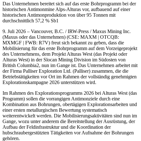
Das Unternehmen bereitet sich auf das erste Bohrprogramm bei der
historischen Antimonmine Alps-Alturas vor, aufbauend auf einer
historischen Antimonproduktion von über 95 Tonnen mit
durchschnittlich 57,2 % Sb1
9. Juli 2026 – Vancouver, B.C. / IRW-Press / Maxus Mining Inc.
(Maxus oder das Unternehmen) (CSE: MAXM | OTCQB:
MXMGF | FWB: R7V) freut sich bekannt zu geben, dass die
Mobilisierung für das erste Bohrprogramm auf dem Vorzeigeprojekt
des Unternehmens, dem Projekt Alturas West (das Projekt oder
Alturas West) in der Slocan Mining Division im Südosten von
British Columbia2, nun im Gange ist. Das Unternehmen arbeitet mit
der Firma Palliser Exploration Ltd. (Palliser) zusammen, die die
Betriebstätigkeiten vor Ort im Rahmen der vollständig genehmigten
Explorationskampagne 2026 unterstützen wird.
Im Rahmen des Explorationsprogramms 2026 bei Alturas West (das
Programm) sollen die vorrangigen Antimonziele durch eine
Kombination aus Bohrungen, obertägigen Explorationsarbeiten und
einer ersten metallurgischen Bewertung systematisch
weiterentwickelt werden. Die Mobilisierungsaktivitäten sind nun im
Gange, wozu unter anderem die Bereitstellung der Ausrüstung, der
Aufbau der Feldinfrastruktur und die Koordination der
hubschraubergestützten Tätigkeiten vor Aufnahme der Bohrungen
gehören.