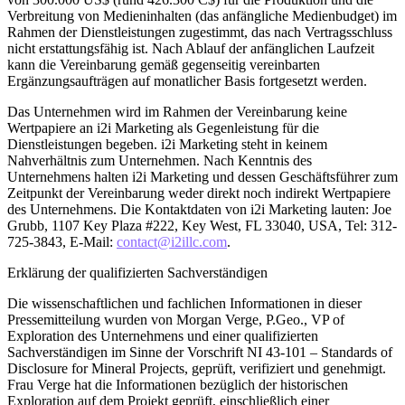
Verbreitung von Medieninhalten (das anfängliche Medienbudget) im
Rahmen der Dienstleistungen zugestimmt, das nach Vertragsschluss
nicht erstattungsfähig ist. Nach Ablauf der anfänglichen Laufzeit
kann die Vereinbarung gemäß gegenseitig vereinbarten
Ergänzungsaufträgen auf monatlicher Basis fortgesetzt werden.
Das Unternehmen wird im Rahmen der Vereinbarung keine
Wertpapiere an i2i Marketing als Gegenleistung für die
Dienstleistungen begeben. i2i Marketing steht in keinem
Nahverhältnis zum Unternehmen. Nach Kenntnis des
Unternehmens halten i2i Marketing und dessen Geschäftsführer zum
Zeitpunkt der Vereinbarung weder direkt noch indirekt Wertpapiere
des Unternehmens. Die Kontaktdaten von i2i Marketing lauten: Joe
Grubb, 1107 Key Plaza #222, Key West, FL 33040, USA, Tel: 312-
725-3843, E-Mail:
contact@i2illc.com
.
Erklärung der qualifizierten Sachverständigen
Die wissenschaftlichen und fachlichen Informationen in dieser
Pressemitteilung wurden von Morgan Verge, P.Geo., VP of
Exploration des Unternehmens und einer qualifizierten
Sachverständigen im Sinne der Vorschrift NI 43-101 – Standards of
Disclosure for Mineral Projects, geprüft, verifiziert und genehmigt.
Frau Verge hat die Informationen bezüglich der historischen
Exploration auf dem Projekt geprüft, einschließlich einer