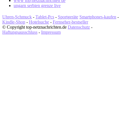
www top-netznachrichten de
ungarn serbien grenze live
Uhren-Schmuck
-
Tablet-Pcs
-
Sportgeräte
Smartphones-kaufen
-
Kindle-Shop
-
Hotelsuche
-
Fernseher-bestseller
© Copyright top-netznachrichten.de
Datenschutz
-
Haftungsausschluss
-
Impressum