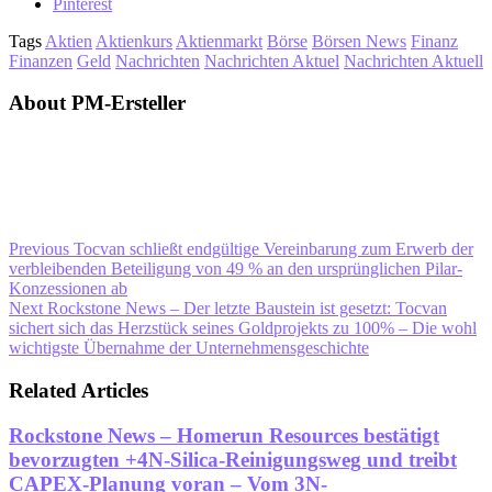
Pinterest
Tags
Aktien
Aktienkurs
Aktienmarkt
Börse
Börsen News
Finanz
Finanzen
Geld
Nachrichten
Nachrichten Aktuel
Nachrichten Aktuell
About PM-Ersteller
Previous
Tocvan schließt endgültige Vereinbarung zum Erwerb der
verbleibenden Beteiligung von 49 % an den ursprünglichen Pilar-
Konzessionen ab
Next
Rockstone News – Der letzte Baustein ist gesetzt: Tocvan
sichert sich das Herzstück seines Goldprojekts zu 100% – Die wohl
wichtigste Übernahme der Unternehmensgeschichte
Related Articles
Rockstone News – Homerun Resources bestätigt
bevorzugten +4N-Silica-Reinigungsweg und treibt
CAPEX-Planung voran – Vom 3N-