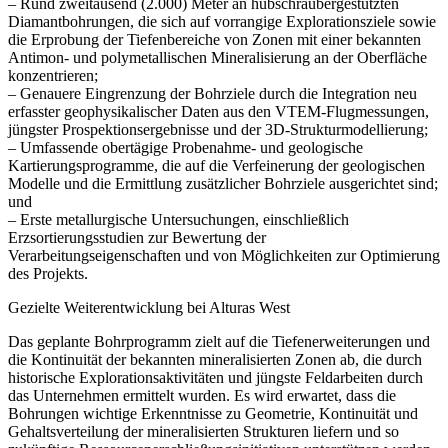
– Rund zweitausend (2.000) Meter an hubschraubergestützten
Diamantbohrungen, die sich auf vorrangige Explorationsziele sowie
die Erprobung der Tiefenbereiche von Zonen mit einer bekannten
Antimon- und polymetallischen Mineralisierung an der Oberfläche
konzentrieren;
– Genauere Eingrenzung der Bohrziele durch die Integration neu
erfasster geophysikalischer Daten aus den VTEM-Flugmessungen,
jüngster Prospektionsergebnisse und der 3D-Strukturmodellierung;
– Umfassende obertägige Probenahme- und geologische
Kartierungsprogramme, die auf die Verfeinerung der geologischen
Modelle und die Ermittlung zusätzlicher Bohrziele ausgerichtet sind;
und
– Erste metallurgische Untersuchungen, einschließlich
Erzsortierungsstudien zur Bewertung der
Verarbeitungseigenschaften und von Möglichkeiten zur Optimierung
des Projekts.
Gezielte Weiterentwicklung bei Alturas West
Das geplante Bohrprogramm zielt auf die Tiefenerweiterungen und
die Kontinuität der bekannten mineralisierten Zonen ab, die durch
historische Explorationsaktivitäten und jüngste Feldarbeiten durch
das Unternehmen ermittelt wurden. Es wird erwartet, dass die
Bohrungen wichtige Erkenntnisse zu Geometrie, Kontinuität und
Gehaltsverteilung der mineralisierten Strukturen liefern und so