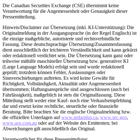
Die Canadian Securities Exchange (CSE) übernimmt keine
Verantwortung für die Angemessenheit oder Genauigkeit dieser
Pressemitteilung.
Hinweis/Disclaimer zur Übersetzung (inkl. KI-Unterstützung): Die
Originalmeldung in der Ausgangssprache (in der Regel Englisch) ist
die einzige maßgebliche, autorisierte und rechtsverbindliche
Fassung. Diese deutschsprachige Übersetzung/Zusammenfassung
dient ausschließlich der leichteren Verständlichkeit und kann gekürzt
oder redaktionell verdichtet sein. Die Übersetzung kann ganz oder
teilweise mithilfe maschineller Übersetzung bzw. generativer KI
(Large Language Models) erfolgt sein und wurde redaktionell
geprüft; trotzdem können Fehler, Auslassungen oder
Sinnverschiebungen auftreten. Es wird keine Gewähr für
Richtigkeit, Vollständigkeit, Aktualität oder Angemessenheit
übernommen; Haftungsansprüche sind ausgeschlossen (auch bei
Fahrlässigkeit), maßgeblich ist stets die Originalfassung. Diese
Mitteilung stellt weder eine Kauf- noch eine Verkaufsempfehlung
dar und ersetzt keine rechtliche, steuerliche oder finanzielle
Beratung. Bitte beachten Sie die englische Originalmeldung bzw.
die offiziellen Unterlagen auf
www.sedarplus.ca
,
www.sec.gov
,
www.asx.com.au
oder auf der Website des Emittenten; bei
Abweichungen gilt ausschließlich das Original.
Verantwortlicher für diese Pressemitteilung: