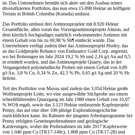
ist. Das Unternehmen bemüht sich aktiv um den Ausbau seines
diversifizierten Portfolios, das nun etwa 15.098 Hektar an höffigem
Terrain in British Columbia (Kanada) umfasst.
Das Portfolio umfasst drei Antimonprojekte mit 8.920 Hektar
Gesamtfläche, allen voran das Vorzeigeantimonprojekt Alturas, auf
dem kürzlich hochgradiges natürlich vorkommendes Antimon mit
einem Gehalt von bis zu 69,98 % Sb¶ entdeckt wurde. Das
Unternehmen verfügt zudem über das Antimonprojekt Hurley, das
an das Goldprojekt Reliance von Endurance Gold Corp. angrenzt,
wo bei Bohrungen im Jahr 2024 19,2 % Sb und 2,16 g/t Au auf 0,5
m ermittelt wurden, und das Antimonprojekt Quarry, das in der
Vergangenheit polymetallische Proben mit einem Gehalt von 0,89
g/t Au, 3,8 % Cu, 0,34 % Zn, 42,5 % Pb, 0,65 g/t Ag und 20 % Sb
lieferte.
Teil des Portfolios von Maxus sind zudem das 3.054 Hektar große
Wolframprojekt Lotto, wo eine ausgewählte Stichprobe aus einem
scheelitführenden Quarzgang im Jahr 1980 einen Gehalt von 10,97
% WO§ ergab, sowie das 3.123 Hektar umfassende Kupferprojekt
Penny, das auf eine über 100-jährige Explorationsgeschichte
zurückblicken kann. Im Rahmen der jüngsten Arbeitsprogramme bei
Penny erfolgten Gesteinsprobenahmen und geologische
Kartierungen, wobei die Probenahmen im Jahr 2017 Kupferwerte
von 1.046 ppm Cu (TK17-149c), 1.808 ppm Cu (TK17-28) und