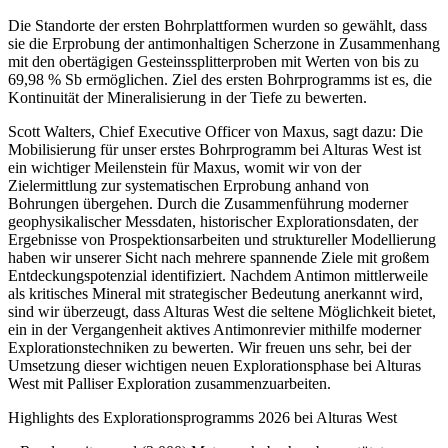
Die Standorte der ersten Bohrplattformen wurden so gewählt, dass
sie die Erprobung der antimonhaltigen Scherzone in Zusammenhang
mit den obertägigen Gesteinssplitterproben mit Werten von bis zu
69,98 % Sb ermöglichen. Ziel des ersten Bohrprogramms ist es, die
Kontinuität der Mineralisierung in der Tiefe zu bewerten.
Scott Walters, Chief Executive Officer von Maxus, sagt dazu: Die
Mobilisierung für unser erstes Bohrprogramm bei Alturas West ist
ein wichtiger Meilenstein für Maxus, womit wir von der
Zielermittlung zur systematischen Erprobung anhand von
Bohrungen übergehen. Durch die Zusammenführung moderner
geophysikalischer Messdaten, historischer Explorationsdaten, der
Ergebnisse von Prospektionsarbeiten und struktureller Modellierung
haben wir unserer Sicht nach mehrere spannende Ziele mit großem
Entdeckungspotenzial identifiziert. Nachdem Antimon mittlerweile
als kritisches Mineral mit strategischer Bedeutung anerkannt wird,
sind wir überzeugt, dass Alturas West die seltene Möglichkeit bietet,
ein in der Vergangenheit aktives Antimonrevier mithilfe moderner
Explorationstechniken zu bewerten. Wir freuen uns sehr, bei der
Umsetzung dieser wichtigen neuen Explorationsphase bei Alturas
West mit Palliser Exploration zusammenzuarbeiten.
Highlights des Explorationsprogramms 2026 bei Alturas West