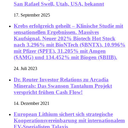
San Rafael Swell, Utah, USA, bekannt
17. September 2025
Krebs erfolgreich geheilt – Klinische Studie mit
sensationellen Ergebnissen. Massives
Kaufsignal. Neuer 202% Biotech Hot Stock
nach 3.296% mit BioNTech ($BNTX), 10.996%
mit Pfizer ($PFE), 31.205% mit Amgen
($AMG) und 134.452% mit Biogen ($BIIB).
24. Juli 2023
Dr. Reuter Investor Relations zu Arcadia
Minerals: Das Swanson Tantalum Projekt
verspricht frühen Cash Flow!
14. Dezember 2021
European Lithium sichert sich strategische
Kooperationsvereinbarung mit internationalem
EV-Spezialisten Talaxis