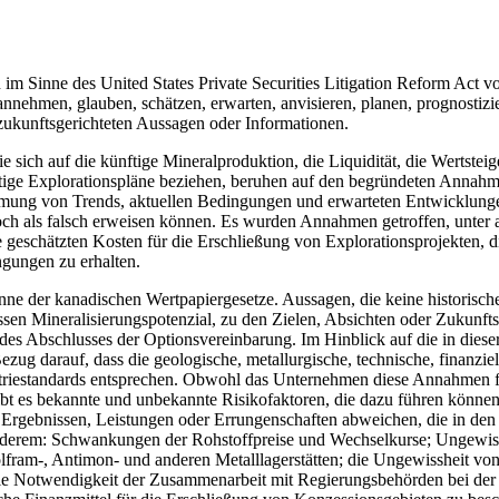
n im Sinne des United States Private Securities Litigation Reform Act
nehmen, glauben, schätzen, erwarten, anvisieren, planen, prognostizi
zukunftsgerichteten Aussagen oder Informationen.
e sich auf die künftige Mineralproduktion, die Liquidität, die Wertste
tige Explorationspläne beziehen, beruhen auf den begründeten Annah
ung von Trends, aktuellen Bedingungen und erwarteten Entwicklunge
doch als falsch erweisen können. Es wurden Annahmen getroffen, unter
 geschätzten Kosten für die Erschließung von Explorationsprojekten, di
gungen zu erhalten.
inne der kanadischen Wertpapiergesetze. Aussagen, die keine historisch
sen Mineralisierungspotenzial, zu den Zielen, Absichten oder Zukunft
es Abschlusses der Optionsvereinbarung. Im Hinblick auf die in dieser
g darauf, dass die geologische, metallurgische, technische, finanziel
dustriestandards entsprechen. Obwohl das Unternehmen diese Annahmen 
 es bekannte und unbekannte Risikofaktoren, die dazu führen können, 
rgebnissen, Leistungen oder Errungenschaften abweichen, die in den h
nderem: Schwankungen der Rohstoffpreise und Wechselkurse; Ungewissh
olfram-, Antimon- und anderen Metalllagerstätten; die Ungewissheit vo
 die Notwendigkeit der Zusammenarbeit mit Regierungsbehörden bei der