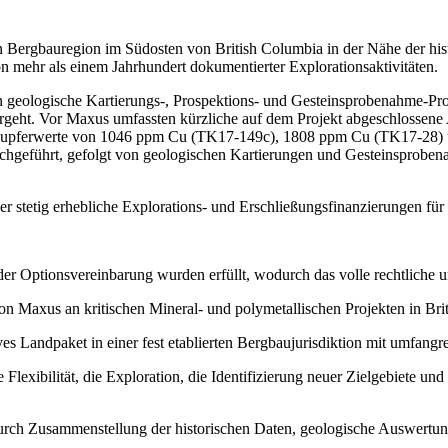
n Bergbauregion im Südosten von British Columbia in der Nähe der his
n mehr als einem Jahrhundert dokumentierter Explorationsaktivitäten.
en geologische Kartierungs-, Prospektions- und Gesteinsprobenahme-Pro
nhergeht. Vor Maxus umfassten kürzliche auf dem Projekt abgeschlosse
pferwerte von 1046 ppm Cu (TK17-149c), 1808 ppm Cu (TK17-28) und
hgeführt, gefolgt von geologischen Kartierungen und Gesteinsproben
der stetig erhebliche Explorations- und Erschließungsfinanzierungen für
r Optionsvereinbarung wurden erfüllt, wodurch das volle rechtliche und
on Maxus an kritischen Mineral- und polymetallischen Projekten in Bri
ves Landpaket in einer fest etablierten Bergbaujurisdiktion mit umfangre
e Flexibilität, die Exploration, die Identifizierung neuer Zielgebiete u
urch Zusammenstellung der historischen Daten, geologische Auswertung