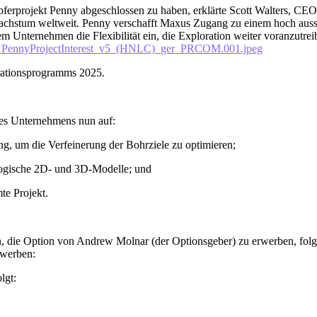
ferprojekt Penny abgeschlossen zu haben, erklärte Scott Walters, CEO 
rwachstum weltweit. Penny verschafft Maxus Zugang zu einem hoch auss
m Unternehmen die Flexibilität ein, die Exploration weiter voranzutre
PennyProjectInterest_v5_(HNLC)_ger_PRCOM.001.jpeg
orationsprogramms 2025.
des Unternehmens nun auf:
g, um die Verfeinerung der Bohrziele zu optimieren;
ologische 2D- und 3D-Modelle; und
te Projekt.
, die Option von Andrew Molnar (der Optionsgeber) zu erwerben, folg
rwerben:
lgt: