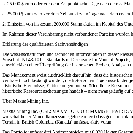
b. 25.000 $ zum oder vor dem Zeitpunkt zehn Tage nach dem 8. Mai 
c. 25.000 $ zum oder vor dem Zeitpunkt zehn Tage nach dem ersten J
2) Emission von insgesamt 200.000 Stammaktien im Kapital des Unt
Im Rahmen dieser Vereinbarung nicht verbundener Parteien wurden ke
Erklärung der qualifizierten Sachverständigen
Die wissenschaftlichen und fachlichen Informationen in dieser Press
Vorschrift NI 43-101 – Standards of Disclosure for Mineral Projects, 
einschließlich einer Überprüfung der historischen Proben, Analysen 
Das Management weist ausdrücklich darauf hin, dass die historische
verifiziert noch bestätigt wurden; die historischen Ergebnisse bilde
historische Ergebnisse, Entdeckungen und veröffentlichte Ressource
historische Ressourcenschätzungen handelt – nicht zwangsläufig auf d
Über Maxus Mining Inc.
Maxus Mining Inc. (CSE: MAXM | OTCQB: MXMGF | FWB: R7V) ist e
wirtschaftlicher Mineralkonzessionsgebiete in erstklassigen Jurisdikt
Terrain in British Columbia (Kanada) umfasst, aktiv voran.
Das Portfolio umfasst drei Antimonprojekte mit 8.920 Hektar Gesamt