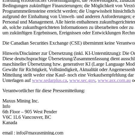
Erteilung erforderlicher Genehmigungen; die Notwendigkeit, zusätzli
Bedingungen zukünftiger Finanzierungen; die Möglichkeit von Verzö
Programmmeilensteine erreicht werden; die Ungewissheit hinsichtli
aufgrund der Einhaltung von Umwelt- und anderen Anforderungen; erhöh
Personal und Management. Alle hierin enthaltenen zukunftsgerichtete
ab, solche zukunftsgerichteten Informationen zu überarbeiten oder zu
um zukünftigen Ergebnissen, Ereignissen oder Entwicklungen Rechnung
Die Canadian Securities Exchange (CSE) übernimmt keine Verantwort
Hinweis/Disclaimer zur Übersetzung (inkl. KI-Unterstützung): Die Ori
Diese deutschsprachige Übersetzung/Zusammenfassung dient ausschließl
maschineller Übersetzung bzw. generativer KI (Large Language Models
Gewähr für Richtigkeit, Vollständigkeit, Aktualität oder Angemessenh
Mitteilung stellt weder eine Kauf- noch eine Verkaufsempfehlung dar un
Unterlagen auf
www.sedarplus.ca
,
www.sec.gov
,
www.asx.com.au
od
Verantwortlicher für diese Pressemitteilung:
Maxus Mining Inc.
Info
6th Floor – 905 West Pender
V6C 1L6 Vancouver, BC
Kanada
email : info@maxusmining.com