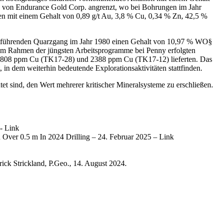
e von Endurance Gold Corp. angrenzt, wo bei Bohrungen im Jahr
ben mit einem Gehalt von 0,89 g/t Au, 3,8 % Cu, 0,34 % Zn, 42,5 %
elitführenden Quarzgang im Jahr 1980 einen Gehalt von 10,97 % WO§
. Im Rahmen der jüngsten Arbeitsprogramme bei Penny erfolgten
1808 ppm Cu (TK17-28) und 2388 ppm Cu (TK17-12) lieferten. Das
, in dem weiterhin bedeutende Explorationsaktivitäten stattfinden.
et sind, den Wert mehrerer kritischer Mineralsysteme zu erschließen.
- Link
ver 0.5 m In 2024 Drilling – 24. Februar 2025 – Link
ck Strickland, P.Geo., 14. August 2024.