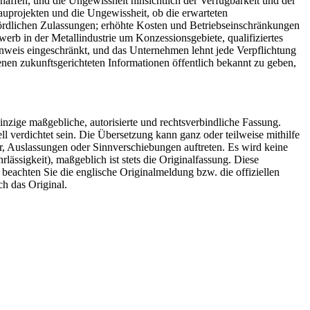
affen, und die Ungewissheit hinsichtlich der Verfügbarkeit und der
uprojekten und die Ungewissheit, ob die erwarteten
ördlichen Zulassungen; erhöhte Kosten und Betriebseinschränkungen
erb in der Metallindustrie um Konzessionsgebiete, qualifiziertes
inweis eingeschränkt, und das Unternehmen lehnt jede Verpflichtung
enen zukunftsgerichteten Informationen öffentlich bekannt zu geben,
inzige maßgebliche, autorisierte und rechtsverbindliche Fassung.
l verdichtet sein. Die Übersetzung kann ganz oder teilweise mithilfe
r, Auslassungen oder Sinnverschiebungen auftreten. Es wird keine
ässigkeit), maßgeblich ist stets die Originalfassung. Diese
e beachten Sie die englische Originalmeldung bzw. die offiziellen
ch das Original.