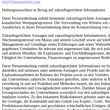
info@maxusmining.com
Haftungsausschluss in Bezug auf zukunftsgerichtete Informationen
Diese Pressemitteilung enthält bestimmte zukunftsgerichtete Aussage
kanadischen Wertpapiergesetzen. Die Verwendung von Wörtern wie an
Ausdrücken in dieser Pressemitteilung dient der Kennzeichnung von 
Zukunftsgerichtete Aussagen und zukunftsgerichtete Informationen, di
Wachstumspotenzial von Maxus und seinem Geschäft sowie auf künf
Managements auf Grundlage seiner Erfahrungen und seiner Wahrnehm
gegebenen Umständen für relevant und angemessen hält, die sich je
und anderen Metallen, die Explorations- und Erschließungskosten, die
Fähigkeit des Unternehmens, Finanzierungen zu angemessenen Bedin
Diese Pressemitteilung enthält zukunftsgerichtete Informationen im S
darstellen und umfassen unter anderem Aussagen zum Projekt und des
Explorationsarbeiten im Rahmen des Projekts sowie zu den Vorteilen d
das Unternehmen zahlreiche Annahmen getroffen, unter anderem in Bezu
zuverlässig ist und auf Praktiken und Methoden basiert, die den In
Ungewissheiten und Unwägbarkeiten unterworfen. Darüber hinaus gibt
Errungenschaften des Unternehmens wesentlich von den zukünftigen E
impliziert werden. Zu den bekannten Risikofaktoren gehören unter a
die Geologie, die Kontinuität und den Gehalt von Kupfer-, Gold-, W
Produktionsschätzungen und geschätzten wirtschaftlichen Erträgen;