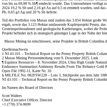
von bis zu 69,98 % Sb¶ entdeckt wurde. Das Unternehmen verfügt zu
2024 19,2 % Sb und 2,16 g/t Au auf 0,5 m ermittelt wurden, und das
Pb, 0,65 g/t Ag und 20 % Sb lieferte.
Teil des Portfolios von Maxus sind zudem das 3.054 Hektar große W
ergab, sowie das 3.123 Hektar umfassende Kupferprojekt Penny, das 
Gesteinsprobenahmen und geologische Kartierungen, wobei die Pr
Projekt befindet sich in strategisch günstiger Lage in der Nähe der h
Maxus Mining ist entschlossen, seine Projekte in British Columbia 
Quellennachweis
1 NI 43-101 – Technical Report on the Penny Property British Colum
2 Maxus Mining Pressemitteilung vom 9. Dezember 2025. Link
¶ Equinox Resources – 8. November 2024, Ultra High Grade Naturall
Endurance Summarizes Antimony Results From The Reliance Gold Pro
Open File 1992-11, Karte Nr. 10.
§ MILFILE No: 082FSW228 – Loto 3, Stichprobe aus dem Jahr 198
NI 43-101 – Technical Report on the Penny Property British Columbi
Im Namen des Board of Directors
Scott Walters
Chief Executive Officer, Director
+1 (778) 374-9699