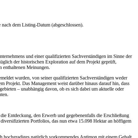
 nach dem Listing-Datum (abgeschlossen).
nternehmens und einer qualifizierten Sachverständigen im Sinne der
züglich der historischen Exploration auf dem Projekt geprüft,
in enthaltenen Meinungen.
meldet wurden, von seiner qualifizierten Sachverständigen weder
 dem Projekt. Das Management weist darüber hinaus darauf hin, dass
ebieten – unabhängig davon, ob es sich dabei um aktuelle oder
nten.
 Entdeckung, den Erwerb und gegebenenfalls die Erschließung
 diversifizierten Portfolios, das nun etwa 15.098 Hektar an höffigem
lich hochgradiges natürlich vorkommendes Antimon mit einem Gehalt