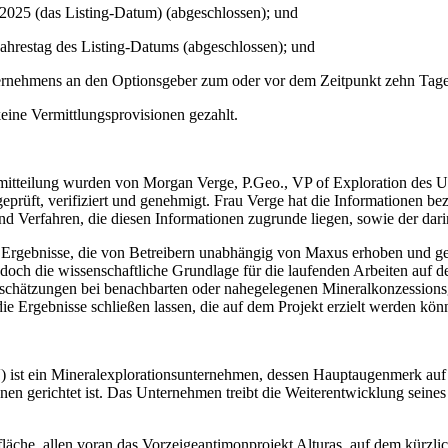
2025 (das Listing-Datum) (abgeschlossen); und
ahrestag des Listing-Datums (abgeschlossen); und
ernehmens an den Optionsgeber zum oder vor dem Zeitpunkt zehn Tage
ine Vermittlungsprovisionen gezahlt.
emitteilung wurden von Morgan Verge, P.Geo., VP of Exploration des U
geprüft, verifiziert und genehmigt. Frau Verge hat die Informationen be
und Verfahren, die diesen Informationen zugrunde liegen, sowie der dar
n Ergebnisse, die von Betreibern unabhängig von Maxus erhoben und ge
n jedoch die wissenschaftliche Grundlage für die laufenden Arbeiten auf
nschätzungen bei benachbarten oder nahegelegenen Mineralkonzessionsg
ie Ergebnisse schließen lassen, die auf dem Projekt erzielt werden kön
in Mineralexplorationsunternehmen, dessen Hauptaugenmerk auf die
ionen gerichtet ist. Das Unternehmen treibt die Weiterentwicklung seines
fläche, allen voran das Vorzeigeantimonprojekt Alturas, auf dem kürz