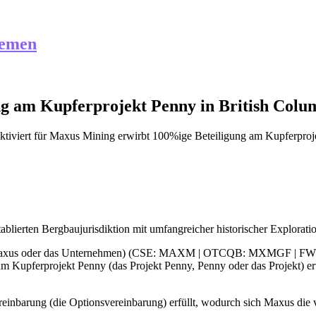
hemen
g am Kupferprojekt Penny in British Colu
tiviert
für Maxus Mining erwirbt 100%ige Beteiligung am Kupferproje
tablierten Bergbaujurisdiktion mit umfangreicher historischer Explorati
(Maxus oder das Unternehmen) (CSE: MAXM | OTCQB: MXMGF | FWB: R7
am Kupferprojekt Penny (das Projekt Penny, Penny oder das Projekt) er
nbarung (die Optionsvereinbarung) erfüllt, wodurch sich Maxus die vo