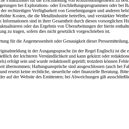
che Finanzmittel für die Erschließung von Konzessionsgebieten zu besch
gerungen bei Explorations- oder Erschließungsprogrammen oder bei Ba
ch der rechtzeitigen Verfügbarkeit von Genehmigungen und anderen beh
te Kosten, die die Metallindustrie betreffen, und verstärkter Wettbew
n Informationen sind in ihrer Gesamtheit durch diesen vorsorglichen H
 aktualisieren oder das Ergebnis von Überarbeitungen der hierin enthalt
 zu tragen, sofern dies nicht gesetzlich vorgeschrieben ist.
ung für die Angemessenheit oder Genauigkeit dieser Pressemitteilung.
ginalmeldung in der Ausgangssprache (in der Regel Englisch) ist die e
ich der leichteren Verständlichkeit und kann gekürzt oder redaktionel
) erfolgt sein und wurde redaktionell geprüft; trotzdem können Fehle
eit übernommen; Haftungsansprüche sind ausgeschlossen (auch bei Fahrl
d ersetzt keine rechtliche, steuerliche oder finanzielle Beratung. Bitt
er auf der Website des Emittenten; bei Abweichungen gilt ausschließli