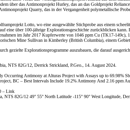
dem über das Antimonprojekt Hurley, das an das Goldprojekt Relianc
 Antimonprojekt Quarry, das in der Vergangenheit polymetallische Pro
olframprojekt Lotto, wo eine ausgewählte Stichprobe aus einem sche
auf eine über 100-jährige Explorationsgeschichte zurückblicken kann
obenahmen im Jahr 2017 Kupferwerte von 1046 ppm Cu (TK17-149c), 
istorischen Mine Sullivan in Kimberley (British Columbia), einem Gebiet
durch gezielte Explorationsprogramme auszubauen, die darauf ausgericht
bia, NTS 82G/12, Derrick Strickland, P.Geo., 14. August 2024.
y Occurring Antimony at Alturas Project with Assays up to 69.98% Sb
ject, BC – Best Intervals Include 19.2% Antimony And 2.16 ppm Au O
0 – Link
a, NTS 82G/12 49° 55° North Latitude -115° 90° West Longitude, Derri