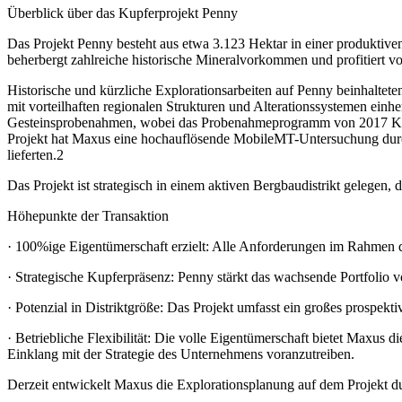
Überblick über das Kupferprojekt Penny
Das Projekt Penny besteht aus etwa 3.123 Hektar in einer produktive
beherbergt zahlreiche historische Mineralvorkommen und profitiert vo
Historische und kürzliche Explorationsarbeiten auf Penny beinhaltet
mit vorteilhaften regionalen Strukturen und Alterationssystemen ei
Gesteinsprobenahmen, wobei das Probenahmeprogramm von 2017 Ku
Projekt hat Maxus eine hochauflösende MobileMT-Untersuchung durc
lieferten.2
Das Projekt ist strategisch in einem aktiven Bergbaudistrikt gelegen, 
Höhepunkte der Transaktion
· 100%ige Eigentümerschaft erzielt: Alle Anforderungen im Rahmen de
· Strategische Kupferpräsenz: Penny stärkt das wachsende Portfolio v
· Potenzial in Distriktgröße: Das Projekt umfasst ein großes prospekti
· Betriebliche Flexibilität: Die volle Eigentümerschaft bietet Maxus di
Einklang mit der Strategie des Unternehmens voranzutreiben.
Derzeit entwickelt Maxus die Explorationsplanung auf dem Projekt d