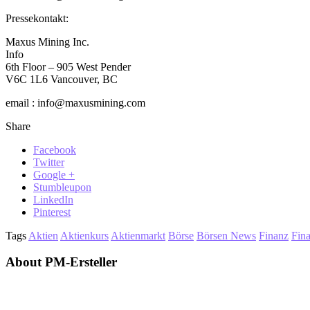
Pressekontakt:
Maxus Mining Inc.
Info
6th Floor – 905 West Pender
V6C 1L6 Vancouver, BC
email : info@maxusmining.com
Share
Facebook
Twitter
Google +
Stumbleupon
LinkedIn
Pinterest
Tags
Aktien
Aktienkurs
Aktienmarkt
Börse
Börsen News
Finanz
Fin
About PM-Ersteller