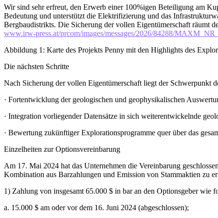
Wir sind sehr erfreut, den Erwerb einer 100%igen Beteiligung am Kup
Bedeutung und unterstützt die Elektrifizierung und das Infrastruktu
Bergbaudistrikts. Die Sicherung der vollen Eigentümerschaft räumt de
www.irw-press.at/prcom/images/messages/2026/84288/MAXM_NR_
Abbildung 1: Karte des Projekts Penny mit den Highlights des Expl
Die nächsten Schritte
Nach Sicherung der vollen Eigentümerschaft liegt der Schwerpunkt 
· Fortentwicklung der geologischen und geophysikalischen Auswertun
· Integration vorliegender Datensätze in sich weiterentwickelnde ge
· Bewertung zukünftiger Explorationsprogramme quer über das gesam
Einzelheiten zur Optionsvereinbarung
Am 17. Mai 2024 hat das Unternehmen die Vereinbarung geschlossen
Kombination aus Barzahlungen und Emission von Stammaktien zu e
1) Zahlung von insgesamt 65.000 $ in bar an den Optionsgeber wie fo
a. 15.000 $ am oder vor dem 16. Juni 2024 (abgeschlossen);