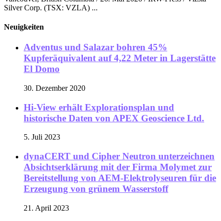
Silver Corp. (TSX: VZLA) ...
Neuigkeiten
Adventus und Salazar bohren 45%
Kupferäquivalent auf 4,22 Meter in Lagerstätte
El Domo
30. Dezember 2020
Hi-View erhält Explorationsplan und
historische Daten von APEX Geoscience Ltd.
5. Juli 2023
dynaCERT und Cipher Neutron unterzeichnen
Absichtserklärung mit der Firma Molymet zur
Bereitstellung von AEM-Elektrolyseuren für die
Erzeugung von grünem Wasserstoff
21. April 2023