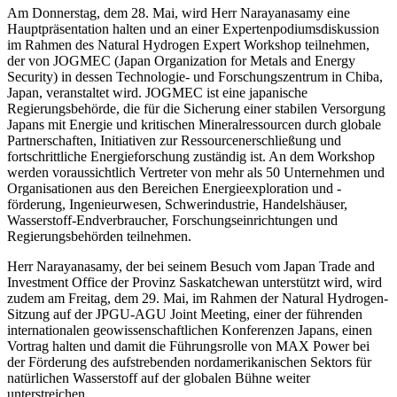
Am Donnerstag, dem 28. Mai, wird Herr Narayanasamy eine
Hauptpräsentation halten und an einer Expertenpodiumsdiskussion
im Rahmen des Natural Hydrogen Expert Workshop teilnehmen,
der von JOGMEC (Japan Organization for Metals and Energy
Security) in dessen Technologie- und Forschungszentrum in Chiba,
Japan, veranstaltet wird. JOGMEC ist eine japanische
Regierungsbehörde, die für die Sicherung einer stabilen Versorgung
Japans mit Energie und kritischen Mineralressourcen durch globale
Partnerschaften, Initiativen zur Ressourcenerschließung und
fortschrittliche Energieforschung zuständig ist. An dem Workshop
werden voraussichtlich Vertreter von mehr als 50 Unternehmen und
Organisationen aus den Bereichen Energieexploration und -
förderung, Ingenieurwesen, Schwerindustrie, Handelshäuser,
Wasserstoff-Endverbraucher, Forschungseinrichtungen und
Regierungsbehörden teilnehmen.
Herr Narayanasamy, der bei seinem Besuch vom Japan Trade and
Investment Office der Provinz Saskatchewan unterstützt wird, wird
zudem am Freitag, dem 29. Mai, im Rahmen der Natural Hydrogen-
Sitzung auf der JPGU-AGU Joint Meeting, einer der führenden
internationalen geowissenschaftlichen Konferenzen Japans, einen
Vortrag halten und damit die Führungsrolle von MAX Power bei
der Förderung des aufstrebenden nordamerikanischen Sektors für
natürlichen Wasserstoff auf der globalen Bühne weiter
unterstreichen.