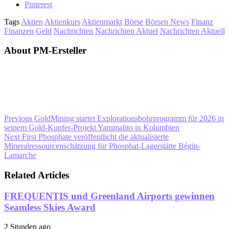
Pinterest
Tags
Aktien
Aktienkurs
Aktienmarkt
Börse
Börsen News
Finanz
Finanzen
Geld
Nachrichten
Nachrichten Aktuel
Nachrichten Aktuell
About PM-Ersteller
Previous
GoldMining startet Explorationsbohrprogramm für 2026 in
seinem Gold-Kupfer-Projekt Yarumalito in Kolumbien
Next
First Phosphate veröffentlicht die aktualisierte
Mineralressourcenschätzung für Phosphat-Lagerstätte Bégin-
Lamarche
Related Articles
FREQUENTIS und Greenland Airports gewinnen
Seamless Skies Award
2 Stunden ago