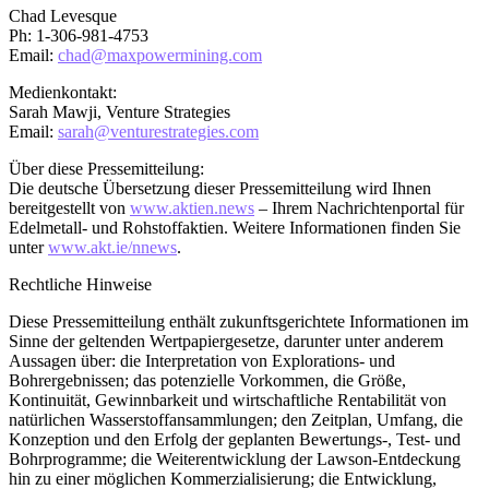
Chad Levesque
Ph: 1-306-981-4753
Email:
chad@maxpowermining.com
Medienkontakt:
Sarah Mawji, Venture Strategies
Email:
sarah@venturestrategies.com
Über diese Pressemitteilung:
Die deutsche Übersetzung dieser Pressemitteilung wird Ihnen
bereitgestellt von
www.aktien.news
– Ihrem Nachrichtenportal für
Edelmetall- und Rohstoffaktien. Weitere Informationen finden Sie
unter
www.akt.ie/nnews
.
Rechtliche Hinweise
Diese Pressemitteilung enthält zukunftsgerichtete Informationen im
Sinne der geltenden Wertpapiergesetze, darunter unter anderem
Aussagen über: die Interpretation von Explorations- und
Bohrergebnissen; das potenzielle Vorkommen, die Größe,
Kontinuität, Gewinnbarkeit und wirtschaftliche Rentabilität von
natürlichen Wasserstoffansammlungen; den Zeitplan, Umfang, die
Konzeption und den Erfolg der geplanten Bewertungs-, Test- und
Bohrprogramme; die Weiterentwicklung der Lawson-Entdeckung
hin zu einer möglichen Kommerzialisierung; die Entwicklung,