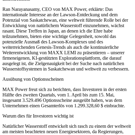
Ran Narayanasamy, CEO von MAX Power, erklärte: Das
internationale Interesse an der Lawson-Entdeckung und dem
Potenzial von Saskatchewan, eine weltweit führende Rolle bei der
Entwicklung von natürlichem Wasserstoff einzunehmen, wächst
rasant. Diese Treffen in Japan, an denen ich die Ehre habe
teilzunehmen, bieten eine wichtige Gelegenheit, sowohl das
potenzielle Ausmaß des Lawson-Komplexes und des
weiterreichenden Genesis-Trends als auch die kontinuierliche
Weiterentwicklung von MAXX LEMI zu präsentieren – unserer
firmeneigenen, KI-gestützten Explorationsplattform, die darauf
ausgelegt ist, die Zielgenauigkeit bei der Suche nach natürlichen
Wasserstoffsystemen in Saskatchewan und weltweit zu verbessern.
Ausübung von Optionsscheinen
MAX Power freut sich zu berichten, dass Investoren in der ersten
Hälfte des zweiten Quartals, vom 1. April bis zum 15. Mai,
insgesamt 3.529.496 Optionsscheine ausgeübt haben, was dem
Unternehmen einen Gesamterlös von 1.299.328,60 $ einbrachte.
Warum dies für Investoren wichtig ist
Natürlicher Wasserstoff entwickelt sich rasch zu einem der weltweit
am meisten beachteten neuen Energiesektoren, da Regierungen,