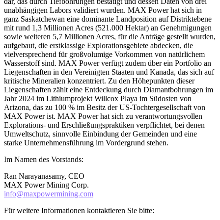
dar, das durch Tiefbohrungen bestätigt und dessen Daten von drei
unabhängigen Labors validiert wurden. MAX Power hat sich in
ganz Saskatchewan eine dominante Landposition auf Distriktebene
mit rund 1,3 Millionen Acres (521.000 Hektar) an Genehmigungen
sowie weiteren 5,7 Millionen Acres, für die Anträge gestellt wurden,
aufgebaut, die erstklassige Explorationsgebiete abdecken, die
vielversprechend für großvolumige Vorkommen von natürlichem
Wasserstoff sind. MAX Power verfügt zudem über ein Portfolio an
Liegenschaften in den Vereinigten Staaten und Kanada, das sich auf
kritische Mineralien konzentriert. Zu den Höhepunkten dieser
Liegenschaften zählt eine Entdeckung durch Diamantbohrungen im
Jahr 2024 im Lithiumprojekt Willcox Playa im Südosten von
Arizona, das zu 100 % im Besitz der US-Tochtergesellschaft von
MAX Power ist. MAX Power hat sich zu verantwortungsvollen
Explorations- und Erschließungspraktiken verpflichtet, bei denen
Umweltschutz, sinnvolle Einbindung der Gemeinden und eine
starke Unternehmensführung im Vordergrund stehen.
Im Namen des Vorstands:
Ran Narayanasamy, CEO
MAX Power Mining Corp.
info@maxpowermining.com
Für weitere Informationen kontaktieren Sie bitte: