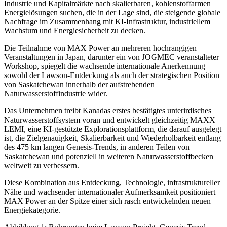
Industrie und Kapitalmärkte nach skalierbaren, kohlenstoffarmen
Energielösungen suchen, die in der Lage sind, die steigende globale
Nachfrage im Zusammenhang mit KI-Infrastruktur, industriellem
Wachstum und Energiesicherheit zu decken.
Die Teilnahme von MAX Power an mehreren hochrangigen
Veranstaltungen in Japan, darunter ein von JOGMEC veranstalteter
Workshop, spiegelt die wachsende internationale Anerkennung
sowohl der Lawson-Entdeckung als auch der strategischen Position
von Saskatchewan innerhalb der aufstrebenden
Naturwasserstoffindustrie wider.
Das Unternehmen treibt Kanadas erstes bestätigtes unterirdisches
Naturwasserstoffsystem voran und entwickelt gleichzeitig MAXX
LEMI, eine KI-gestützte Explorationsplattform, die darauf ausgelegt
ist, die Zielgenauigkeit, Skalierbarkeit und Wiederholbarkeit entlang
des 475 km langen Genesis-Trends, in anderen Teilen von
Saskatchewan und potenziell in weiteren Naturwasserstoffbecken
weltweit zu verbessern.
Diese Kombination aus Entdeckung, Technologie, infrastruktureller
Nähe und wachsender internationaler Aufmerksamkeit positioniert
MAX Power an der Spitze einer sich rasch entwickelnden neuen
Energiekategorie.