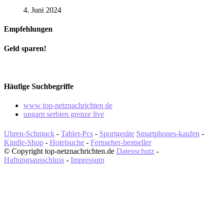
4. Juni 2024
Empfehlungen
Geld sparen!
Häufige Suchbegriffe
www top-netznachrichten de
ungarn serbien grenze live
Uhren-Schmuck
-
Tablet-Pcs
-
Sportgeräte
Smartphones-kaufen
-
Kindle-Shop
-
Hotelsuche
-
Fernseher-bestseller
© Copyright top-netznachrichten.de
Datenschutz
-
Haftungsausschluss
-
Impressum