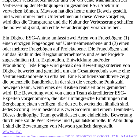
Verbesserung der Bedingungen im gesamten ESG-Spektrum
vorweisen können. Mawson hat dies heute unter Beweis gestellt,
und wenn immer mehr Unternehmen auf diese Weise vorgehen,
wird dies die Transparenz und die Kultur der Verbesserung schaffen,
die notwendig sind, um echte Veränderungen voranzutreiben.
Ein Digbee ESG-Antrag umfasst zwei Arten von Fragebögen: (1)
einen einzigen Fragebogen auf Unternehmensebene und (2) einen
oder mehrere Fragebögen auf Projektebene. Die Fragebögen sind
auf das Stadium des Bergbauunternehmens und seiner Projekte
zugeschnitten (d. h. Exploration, Entwicklung und/oder
Produktion). Jede Frage wird gemäß den Bewertungskriterien von
Digbee bewertet und gemittelt, um ein Gesamtergebnis sowie eine
Vertrauensbandbreite zu erhalten. Eine Konfidenzbandbreite zeigt
die potenzielle Bandbreite, in der sich die vergebene Punktzahl
bewegen kann, wenn eines der Risiken realisiert oder gemindert
wird. Die Bewertung wird von einem Team akkreditierter ESG-
Experten vorgenommen, die über umfangreiche Erfahrungen mit
Bergbauprojekten verfügen, die den zu bewertenden ähnlich sind.
Jedes Scoring-Team besteht aus zwei Scorern und einem Teamleiter.
Dieses dreiköpfige Team gewährleistet eine einheitliche Bewertung
durch eine solide Peer Review und Qualitätskontrolle. In Abbildung
1 sind die Bewertungen von Mawson grafisch dargestellt.
www.irw-
press.at/prcom/images/messages/2021/61967/13102021_DE_MAW