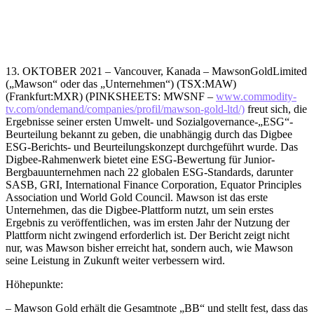
13. OKTOBER 2021 – Vancouver, Kanada – MawsonGoldLimited
(„Mawson“ oder das „Unternehmen“) (TSX:MAW)
(Frankfurt:MXR) (PINKSHEETS: MWSNF –
www.commodity-
tv.com/ondemand/companies/profil/mawson-gold-ltd/)
freut sich, die
Ergebnisse seiner ersten Umwelt- und Sozialgovernance-„ESG“-
Beurteilung bekannt zu geben, die unabhängig durch das Digbee
ESG-Berichts- und Beurteilungskonzept durchgeführt wurde. Das
Digbee-Rahmenwerk bietet eine ESG-Bewertung für Junior-
Bergbauunternehmen nach 22 globalen ESG-Standards, darunter
SASB, GRI, International Finance Corporation, Equator Principles
Association und World Gold Council. Mawson ist das erste
Unternehmen, das die Digbee-Plattform nutzt, um sein erstes
Ergebnis zu veröffentlichen, was im ersten Jahr der Nutzung der
Plattform nicht zwingend erforderlich ist. Der Bericht zeigt nicht
nur, was Mawson bisher erreicht hat, sondern auch, wie Mawson
seine Leistung in Zukunft weiter verbessern wird.
Höhepunkte:
– Mawson Gold erhält die Gesamtnote „BB“ und stellt fest, dass das