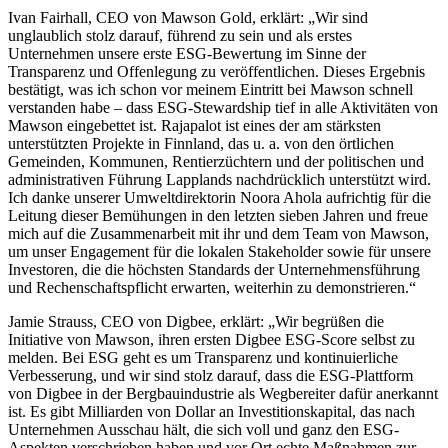
Ivan Fairhall, CEO von Mawson Gold, erklärt: „Wir sind
unglaublich stolz darauf, führend zu sein und als erstes
Unternehmen unsere erste ESG-Bewertung im Sinne der
Transparenz und Offenlegung zu veröffentlichen. Dieses Ergebnis
bestätigt, was ich schon vor meinem Eintritt bei Mawson schnell
verstanden habe – dass ESG-Stewardship tief in alle Aktivitäten von
Mawson eingebettet ist. Rajapalot ist eines der am stärksten
unterstützten Projekte in Finnland, das u. a. von den örtlichen
Gemeinden, Kommunen, Rentierzüchtern und der politischen und
administrativen Führung Lapplands nachdrücklich unterstützt wird.
Ich danke unserer Umweltdirektorin Noora Ahola aufrichtig für die
Leitung dieser Bemühungen in den letzten sieben Jahren und freue
mich auf die Zusammenarbeit mit ihr und dem Team von Mawson,
um unser Engagement für die lokalen Stakeholder sowie für unsere
Investoren, die die höchsten Standards der Unternehmensführung
und Rechenschaftspflicht erwarten, weiterhin zu demonstrieren.“
Jamie Strauss, CEO von Digbee, erklärt: „Wir begrüßen die
Initiative von Mawson, ihren ersten Digbee ESG-Score selbst zu
melden. Bei ESG geht es um Transparenz und kontinuierliche
Verbesserung, und wir sind stolz darauf, dass die ESG-Plattform
von Digbee in der Bergbauindustrie als Wegbereiter dafür anerkannt
ist. Es gibt Milliarden von Dollar an Investitionskapital, das nach
Unternehmen Ausschau hält, die sich voll und ganz den ESG-
Aspekten verschrieben haben und vor Ort echte Maßnahmen zur