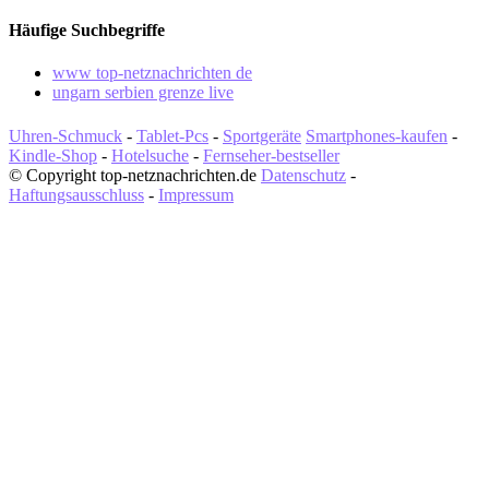
Häufige Suchbegriffe
www top-netznachrichten de
ungarn serbien grenze live
Uhren-Schmuck
-
Tablet-Pcs
-
Sportgeräte
Smartphones-kaufen
-
Kindle-Shop
-
Hotelsuche
-
Fernseher-bestseller
© Copyright top-netznachrichten.de
Datenschutz
-
Haftungsausschluss
-
Impressum