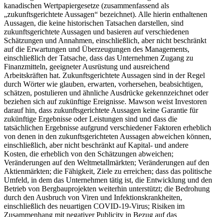
kanadischen Wertpapiergesetze (zusammenfassend als
„zukunftsgerichtete Aussagen“ bezeichnet). Alle hierin enthaltenen
Aussagen, die keine historischen Tatsachen darstellen, sind
zukunftsgerichtete Aussagen und basieren auf verschiedenen
Schätzungen und Annahmen, einschließlich, aber nicht beschränkt
auf die Erwartungen und Überzeugungen des Managements,
einschließlich der Tatsache, dass das Unternehmen Zugang zu
Finanzmitteln, geeigneter Ausrüstung und ausreichend
Arbeitskräften hat. Zukunftsgerichtete Aussagen sind in der Regel
durch Wörter wie glauben, erwarten, vorhersehen, beabsichtigen,
schätzen, postulieren und ähnliche Ausdrücke gekennzeichnet oder
beziehen sich auf zukünftige Ereignisse. Mawson weist Investoren
darauf hin, dass zukunftsgerichtete Aussagen keine Garantie für
zukünftige Ergebnisse oder Leistungen sind und dass die
tatsächlichen Ergebnisse aufgrund verschiedener Faktoren erheblich
von denen in den zukunftsgerichteten Aussagen abweichen können,
einschließlich, aber nicht beschränkt auf Kapital- und andere
Kosten, die erheblich von den Schätzungen abweichen;
Veränderungen auf den Weltmetallmärkten; Veränderungen auf den
Aktienmärkten; die Fähigkeit, Ziele zu erreichen; dass das politische
Umfeld, in dem das Unternehmen tätig ist, die Entwicklung und den
Betrieb von Bergbauprojekten weiterhin unterstützt; die Bedrohung
durch den Ausbruch von Viren und Infektionskrankheiten,
einschließlich des neuartigen COVID-19-Virus; Risiken im
Zusammenhang mit negativer Publicity in Bezug auf das