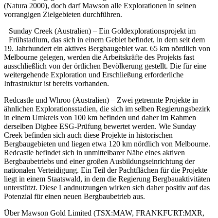
(Natura 2000), doch darf Mawson alle Explorationen in seinen
vorrangigen Zielgebieten durchführen.
Sunday Creek (Australien) – Ein Goldexplorationsprojekt im
Frühstadium, das sich in einem Gebiet befindet, in dem seit dem
19. Jahrhundert ein aktives Bergbaugebiet war. 65 km nördlich von
Melbourne gelegen, werden die Arbeitskräfte des Projekts fast
ausschließlich von der örtlichen Bevölkerung gestellt. Die für eine
weitergehende Exploration und Erschließung erforderliche
Infrastruktur ist bereits vorhanden.
Redcastle und Whroo (Australien) – Zwei getrennte Projekte in
ähnlichen Explorationsstadien, die sich im selben Regierungsbezirk
in einem Umkreis von 100 km befinden und daher im Rahmen
derselben Digbee ESG-Prüfung bewertet werden. Wie Sunday
Creek befinden sich auch diese Projekte in historischen
Bergbaugebieten und liegen etwa 120 km nördlich von Melbourne.
Redcastle befindet sich in unmittelbarer Nähe eines aktiven
Bergbaubetriebs und einer großen Ausbildungseinrichtung der
nationalen Verteidigung. Ein Teil der Pachtflächen für die Projekte
liegt in einem Staatswald, in dem die Regierung Bergbauaktivitäten
unterstützt. Diese Landnutzungen wirken sich daher positiv auf das
Potenzial für einen neuen Bergbaubetrieb aus.
Über Mawson Gold Limited (TSX:MAW, FRANKFURT:MXR,