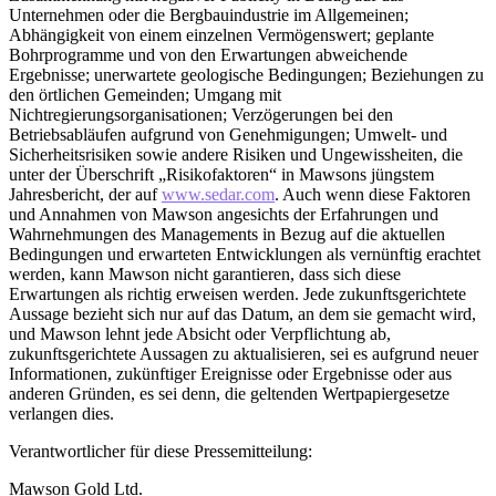
Unternehmen oder die Bergbauindustrie im Allgemeinen;
Abhängigkeit von einem einzelnen Vermögenswert; geplante
Bohrprogramme und von den Erwartungen abweichende
Ergebnisse; unerwartete geologische Bedingungen; Beziehungen zu
den örtlichen Gemeinden; Umgang mit
Nichtregierungsorganisationen; Verzögerungen bei den
Betriebsabläufen aufgrund von Genehmigungen; Umwelt- und
Sicherheitsrisiken sowie andere Risiken und Ungewissheiten, die
unter der Überschrift „Risikofaktoren“ in Mawsons jüngstem
Jahresbericht, der auf
www.sedar.com
. Auch wenn diese Faktoren
und Annahmen von Mawson angesichts der Erfahrungen und
Wahrnehmungen des Managements in Bezug auf die aktuellen
Bedingungen und erwarteten Entwicklungen als vernünftig erachtet
werden, kann Mawson nicht garantieren, dass sich diese
Erwartungen als richtig erweisen werden. Jede zukunftsgerichtete
Aussage bezieht sich nur auf das Datum, an dem sie gemacht wird,
und Mawson lehnt jede Absicht oder Verpflichtung ab,
zukunftsgerichtete Aussagen zu aktualisieren, sei es aufgrund neuer
Informationen, zukünftiger Ereignisse oder Ergebnisse oder aus
anderen Gründen, es sei denn, die geltenden Wertpapiergesetze
verlangen dies.
Verantwortlicher für diese Pressemitteilung:
Mawson Gold Ltd.