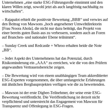
Unternehmen „eine starke ESG-Führungsrolle einnimmt und den
klaren Willen zeigt, sowohl jetzt als auch langfristig nachhaltig zu
wirtschaften“.
– Rajapalot erhielt die positivste Bewertung „BBB“ und verwies auf
den Beitrag von Mawsons „hoch angesehener Umweltdirektorin
[Frau Noora Ahola], die nicht nur dazu beiträgt, das Projekt von
einer bereits guten Basis aus zu verbessern, sondern auch an Foren
auf Branchen- und nationaler Ebene teilnimmt“.
– Sunday Creek und Redcastle + Whroo erhalten beide die Note
„BB“.
– Jeder Aspekt des Unternehmens hat das Potenzial, durch
Risikominderung ein „AAA“ zu erreichen, wie die von den Prüfern
angewandten Vertrauensbereiche zeigen.
– Die Bewertung wird von einem unabhängigen Team akkreditierter
ESG-Experten vorgenommen, die über umfangreiche Erfahrungen
mit ähnlichen Bergbauprojekten verfügen wie die zu bewertenden.
– Mawson ist der erste Digbee-Teilnehmer, der seine erste ESG-
Bewertung veröffentlicht. Die Veröffentlichung ist derzeit nicht
verpflichtend und unterstreicht das Engagement von Mawson für
Transparenz und Offenlegung in ESG-Fragen.