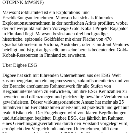
OTCPINK:MWSNF)
MawsonGoldLimited ist ein Explorations- und
Erschließungsunternehmen. Mawson hat sich als führendes
Explorationsunternehmen in der nordischen Arktis profiliert, wobei
der Schwerpunkt auf dem Vorzeige-Gold-Kobalt-Projekt Rajapalot
in Finnland liegt. Mawson besitzt auch drei hochgradige,
historische, epizonale Goldfelder mit einer Fläche von 470
Quadratkilometern in Victoria, Australien, oder ist an Joint Ventures
beteiligt und ist gut aufgestellt, um seine bereits bedeutenden Gold-
Kobalt-Ressourcen in Finnland zu erweitern.
Über Digbee ESG
Digbee hat sich mit führenden Unternehmen aus der ESG-Welt
zusammengetan, um ein angemessenes, zukunftsorientiertes und von
der Branche anerkanntes Rahmenwerk für alle Stufen von
Bergbauunternehmen zu entwickeln, um ihre ESG-Kennzahlen zu
bewerten und offenzulegen und gleichzeitig bewährte Verfahren zu
gewährleisten. Dieser wirkungsorientierte Ansatz hat mehr als 25
Initiativen und Berichtsrahmen anerkannt, ist praktisch und geht auf
reale Risiken ein. Der Fragebogen wird von klaren Begründungen
und Anleitungen begleitet. Digbee ESG, das jährlich im Rahmen
eines Genehmigungsverfahrens durch den Vorstand vorgelegt wird,
ermöglicht den Vergleich mit anderen Unternehmen, hilft dem