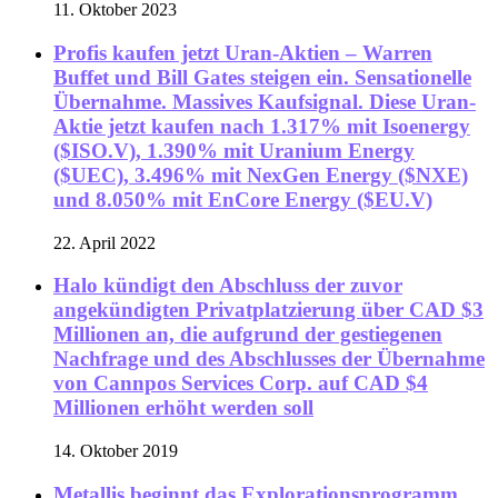
11. Oktober 2023
Profis kaufen jetzt Uran-Aktien – Warren
Buffet und Bill Gates steigen ein. Sensationelle
Übernahme. Massives Kaufsignal. Diese Uran-
Aktie jetzt kaufen nach 1.317% mit Isoenergy
($ISO.V), 1.390% mit Uranium Energy
($UEC), 3.496% mit NexGen Energy ($NXE)
und 8.050% mit EnCore Energy ($EU.V)
22. April 2022
Halo kündigt den Abschluss der zuvor
angekündigten Privatplatzierung über CAD $3
Millionen an, die aufgrund der gestiegenen
Nachfrage und des Abschlusses der Übernahme
von Cannpos Services Corp. auf CAD $4
Millionen erhöht werden soll
14. Oktober 2019
Metallis beginnt das Explorationsprogramm