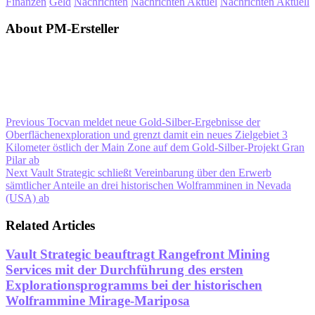
Finanzen
Geld
Nachrichten
Nachrichten Aktuel
Nachrichten Aktuell
About PM-Ersteller
Previous
Tocvan meldet neue Gold-Silber-Ergebnisse der
Oberflächenexploration und grenzt damit ein neues Zielgebiet 3
Kilometer östlich der Main Zone auf dem Gold-Silber-Projekt Gran
Pilar ab
Next
Vault Strategic schließt Vereinbarung über den Erwerb
sämtlicher Anteile an drei historischen Wolframminen in Nevada
(USA) ab
Related Articles
Vault Strategic beauftragt Rangefront Mining
Services mit der Durchführung des ersten
Explorationsprogramms bei der historischen
Wolframmine Mirage-Mariposa