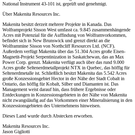
National Instrument 43-101 ist, geprüft und genehmigt.
Über Makenita Resources Inc.
Makenita besitzt derzeit mehrere Projekte in Kanada. Das
Wolframprojekt Sisson West umfasst ca. 9.845 zusammenhängende
Acres mit Potenzial für die Auffindung von Wolframvorkommen,
befindet sich in New Brunswick und grenzt direkt an die
Wolframmine Sisson von Northcliff Resources Ltd. (NCF).
Außerdem verfügt Makenita über das 51.304 Acres große Eisen-
Magnetit-Projekt Serpentinization in Saskatchewan, das an Max
Power Corp. grenzt. Makenita verfügt auch über das rund 9.000
Acres große Seltenerdmetallprojekt NTX in Quebec, das höffig für
Seltenerdmetalle ist. Schließlich besitzt Makenita das 5.542 Acres
große Konzessionsgebiet Hector in der Nähe der Stadt Cobalt in
Ontario, das höffig für Kobalt, Silber und Diamanten ist. Das
Management weist darauf hin, dass frühere Ergebnisse oder
Entdeckungen in Konzessionsgebieten in der Nähe von Makenita
nicht zwangsläufig auf das Vorkommen einer Mineralisierung in den
Konzessionsgebieten des Unternehmens hinweisen.
Dieses Land wurde durch Abstecken erworben.
Makenita Resources Inc.
Jason Gigliotti