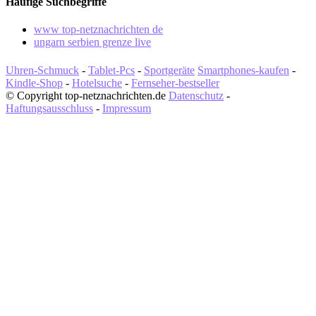
Häufige Suchbegriffe
www top-netznachrichten de
ungarn serbien grenze live
Uhren-Schmuck
-
Tablet-Pcs
-
Sportgeräte
Smartphones-kaufen
-
Kindle-Shop
-
Hotelsuche
-
Fernseher-bestseller
© Copyright top-netznachrichten.de
Datenschutz
-
Haftungsausschluss
-
Impressum