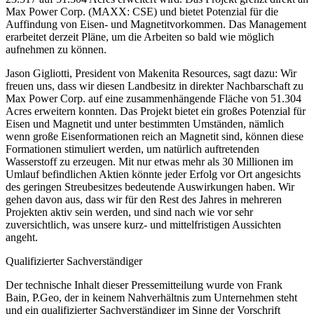
Max Power Corp. (MAXX: CSE) und bietet Potenzial für die
Auffindung von Eisen- und Magnetitvorkommen. Das Management
erarbeitet derzeit Pläne, um die Arbeiten so bald wie möglich
aufnehmen zu können.
Jason Gigliotti, President von Makenita Resources, sagt dazu: Wir
freuen uns, dass wir diesen Landbesitz in direkter Nachbarschaft zu
Max Power Corp. auf eine zusammenhängende Fläche von 51.304
Acres erweitern konnten. Das Projekt bietet ein großes Potenzial für
Eisen und Magnetit und unter bestimmten Umständen, nämlich
wenn große Eisenformationen reich an Magnetit sind, können diese
Formationen stimuliert werden, um natürlich auftretenden
Wasserstoff zu erzeugen. Mit nur etwas mehr als 30 Millionen im
Umlauf befindlichen Aktien könnte jeder Erfolg vor Ort angesichts
des geringen Streubesitzes bedeutende Auswirkungen haben. Wir
gehen davon aus, dass wir für den Rest des Jahres in mehreren
Projekten aktiv sein werden, und sind nach wie vor sehr
zuversichtlich, was unsere kurz- und mittelfristigen Aussichten
angeht.
Qualifizierter Sachverständiger
Der technische Inhalt dieser Pressemitteilung wurde von Frank
Bain, P.Geo, der in keinem Nahverhältnis zum Unternehmen steht
und ein qualifizierter Sachverständiger im Sinne der Vorschrift