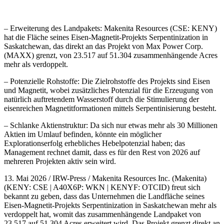
– Erweiterung des Landpakets: Makenita Resources (CSE: KENY)
hat die Fläche seines Eisen-Magnetit-Projekts Serpentinization in
Saskatchewan, das direkt an das Projekt von Max Power Corp.
(MAXX) grenzt, von 23.517 auf 51.304 zusammenhängende Acres
mehr als verdoppelt.
– Potenzielle Rohstoffe: Die Zielrohstoffe des Projekts sind Eisen
und Magnetit, wobei zusätzliches Potenzial für die Erzeugung von
natürlich auftretendem Wasserstoff durch die Stimulierung der
eisenreichen Magnetitformationen mittels Serpentinisierung besteht.
– Schlanke Aktienstruktur: Da sich nur etwas mehr als 30 Millionen
Aktien im Umlauf befinden, könnte ein möglicher
Explorationserfolg erhebliches Hebelpotenzial haben; das
Management rechnet damit, dass es für den Rest von 2026 auf
mehreren Projekten aktiv sein wird.
13. Mai 2026 / IRW-Press / Makenita Resources Inc. (Makenita)
(KENY: CSE | A40X6P: WKN | KENYF: OTCID) freut sich
bekannt zu geben, dass das Unternehmen die Landfläche seines
Eisen-Magnetit-Projekts Serpentinization in Saskatchewan mehr als
verdoppelt hat, womit das zusammenhängende Landpaket von
23.517 auf 51.304 Acres erweitert wird. Das Projekt grenzt direkt an