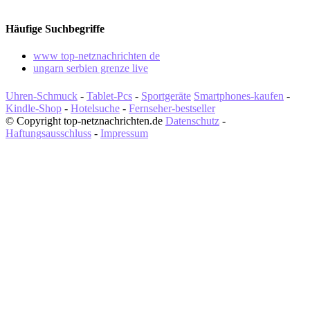
Häufige Suchbegriffe
www top-netznachrichten de
ungarn serbien grenze live
Uhren-Schmuck
-
Tablet-Pcs
-
Sportgeräte
Smartphones-kaufen
-
Kindle-Shop
-
Hotelsuche
-
Fernseher-bestseller
© Copyright top-netznachrichten.de
Datenschutz
-
Haftungsausschluss
-
Impressum