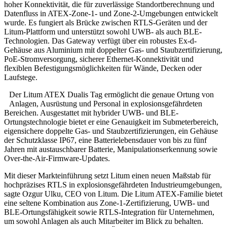
hoher Konnektivität, die für zuverlässige Standortberechnung und
Datenfluss in ATEX-Zone-1- und Zone-2-Umgebungen entwickelt
wurde. Es fungiert als Brücke zwischen RTLS-Geräten und der
Litum-Plattform und unterstützt sowohl UWB- als auch BLE-
Technologien. Das Gateway verfügt über ein robustes Ex-d-
Gehäuse aus Aluminium mit doppelter Gas- und Staubzertifizierung,
PoE-Stromversorgung, sicherer Ethernet-Konnektivität und
flexiblen Befestigungsmöglichkeiten für Wände, Decken oder
Laufstege.
Der Litum ATEX Dualis Tag ermöglicht die genaue Ortung von
Anlagen, Ausrüstung und Personal in explosionsgefährdeten
Bereichen. Ausgestattet mit hybrider UWB- und BLE-
Ortungstechnologie bietet er eine Genauigkeit im Submeterbereich,
eigensichere doppelte Gas- und Staubzertifizierungen, ein Gehäuse
der Schutzklasse IP67, eine Batterielebensdauer von bis zu fünf
Jahren mit austauschbarer Batterie, Manipulationserkennung sowie
Over-the-Air-Firmware-Updates.
Mit dieser Markteinführung setzt Litum einen neuen Maßstab für
hochpräzises RTLS in explosionsgefährdeten Industrieumgebungen,
sagte Ozgur Ulku, CEO von Litum. Die Litum ATEX-Familie bietet
eine seltene Kombination aus Zone-1-Zertifizierung, UWB- und
BLE-Ortungsfähigkeit sowie RTLS-Integration für Unternehmen,
um sowohl Anlagen als auch Mitarbeiter im Blick zu behalten.