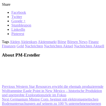
Share
Facebook
Twitter
Google +
Stumbleupon
LinkedIn
Pinterest
Tags
Aktien
Aktienkurs
Aktienmarkt
Börse
Börsen News
Finanz
Finanzen
Geld
Nachrichten
Nachrichten Aktuel
Nachrichten Aktuell
About PM-Ersteller
Previous
Western Star Resources erwirbt die ehemals produzierende
Wolframmine Eagle Point in New Mexico – historische Produktion
und unerprobte Explorationsziele im Fokus
Next
Germanium Mining Corp. beginnt mit elektromagnetischen
Bodenuntersuchungen auf seinem zu 100 % unternehmenseigenen