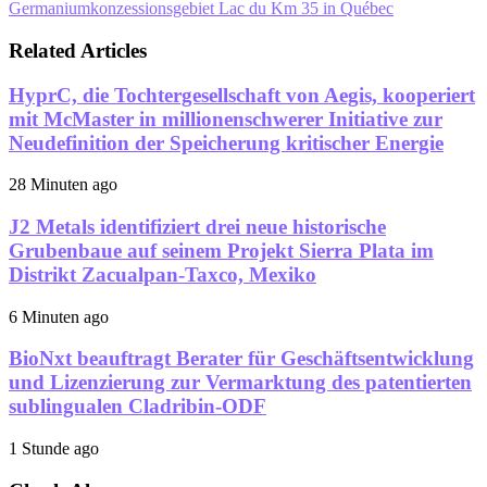
Germaniumkonzessionsgebiet Lac du Km 35 in Québec
Related Articles
HyprC, die Tochtergesellschaft von Aegis, kooperiert
mit McMaster in millionenschwerer Initiative zur
Neudefinition der Speicherung kritischer Energie
28 Minuten ago
J2 Metals identifiziert drei neue historische
Grubenbaue auf seinem Projekt Sierra Plata im
Distrikt Zacualpan-Taxco, Mexiko
6 Minuten ago
BioNxt beauftragt Berater für Geschäftsentwicklung
und Lizenzierung zur Vermarktung des patentierten
sublingualen Cladribin-ODF
1 Stunde ago