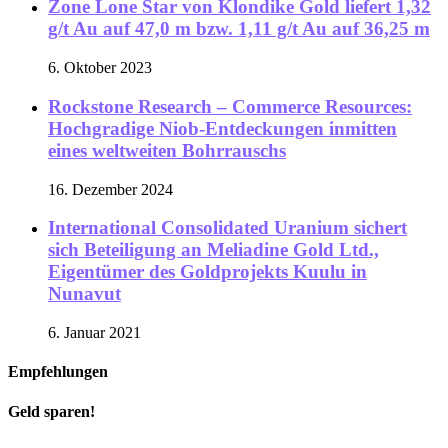
Zone Lone Star von Klondike Gold liefert 1,32
g/t Au auf 47,0 m bzw. 1,11 g/t Au auf 36,25 m
6. Oktober 2023
Rockstone Research – Commerce Resources:
Hochgradige Niob-Entdeckungen inmitten
eines weltweiten Bohrrauschs
16. Dezember 2024
International Consolidated Uranium sichert
sich Beteiligung an Meliadine Gold Ltd.,
Eigentümer des Goldprojekts Kuulu in
Nunavut
6. Januar 2021
Empfehlungen
Geld sparen!