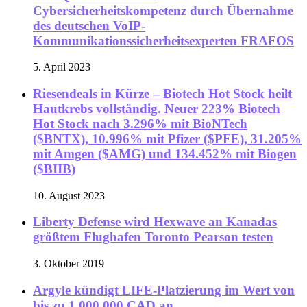
Cybersicherheitskompetenz durch Übernahme
des deutschen VoIP-
Kommunikationssicherheitsexperten FRAFOS
5. April 2023
Riesendeals in Kürze – Biotech Hot Stock heilt
Hautkrebs vollständig. Neuer 223% Biotech
Hot Stock nach 3.296% mit BioNTech
($BNTX), 10.996% mit Pfizer ($PFE), 31.205%
mit Amgen ($AMG) und 134.452% mit Biogen
($BIIB)
10. August 2023
Liberty Defense wird Hexwave an Kanadas
größtem Flughafen Toronto Pearson testen
3. Oktober 2019
Argyle kündigt LIFE-Platzierung im Wert von
bis zu 1.000.000 CAD an