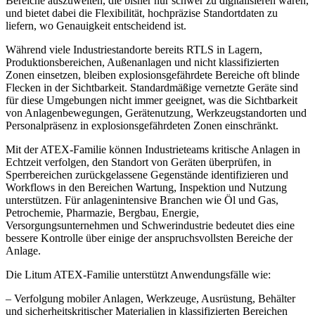
Bereiche auszuweiten, die bisher nur schwer zu digitalisieren waren,
und bietet dabei die Flexibilität, hochpräzise Standortdaten zu
liefern, wo Genauigkeit entscheidend ist.
Während viele Industriestandorte bereits RTLS in Lagern,
Produktionsbereichen, Außenanlagen und nicht klassifizierten
Zonen einsetzen, bleiben explosionsgefährdete Bereiche oft blinde
Flecken in der Sichtbarkeit. Standardmäßige vernetzte Geräte sind
für diese Umgebungen nicht immer geeignet, was die Sichtbarkeit
von Anlagenbewegungen, Gerätenutzung, Werkzeugstandorten und
Personalpräsenz in explosionsgefährdeten Zonen einschränkt.
Mit der ATEX-Familie können Industrieteams kritische Anlagen in
Echtzeit verfolgen, den Standort von Geräten überprüfen, in
Sperrbereichen zurückgelassene Gegenstände identifizieren und
Workflows in den Bereichen Wartung, Inspektion und Nutzung
unterstützen. Für anlagenintensive Branchen wie Öl und Gas,
Petrochemie, Pharmazie, Bergbau, Energie,
Versorgungsunternehmen und Schwerindustrie bedeutet dies eine
bessere Kontrolle über einige der anspruchsvollsten Bereiche der
Anlage.
Die Litum ATEX-Familie unterstützt Anwendungsfälle wie:
– Verfolgung mobiler Anlagen, Werkzeuge, Ausrüstung, Behälter
und sicherheitskritischer Materialien in klassifizierten Bereichen