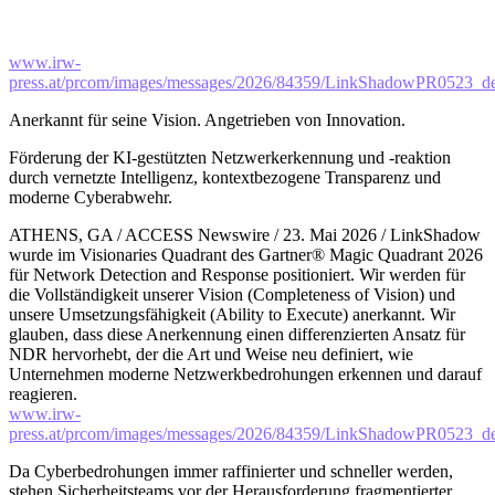
www.irw-
press.at/prcom/images/messages/2026/84359/LinkShadowPR0523_
Anerkannt für seine Vision. Angetrieben von Innovation.
Förderung der KI-gestützten Netzwerkerkennung und -reaktion
durch vernetzte Intelligenz, kontextbezogene Transparenz und
moderne Cyberabwehr.
ATHENS, GA / ACCESS Newswire / 23. Mai 2026 / LinkShadow
wurde im Visionaries Quadrant des Gartner® Magic Quadrant 2026
für Network Detection and Response positioniert. Wir werden für
die Vollständigkeit unserer Vision (Completeness of Vision) und
unsere Umsetzungsfähigkeit (Ability to Execute) anerkannt. Wir
glauben, dass diese Anerkennung einen differenzierten Ansatz für
NDR hervorhebt, der die Art und Weise neu definiert, wie
Unternehmen moderne Netzwerkbedrohungen erkennen und darauf
reagieren.
www.irw-
press.at/prcom/images/messages/2026/84359/LinkShadowPR0523_
Da Cyberbedrohungen immer raffinierter und schneller werden,
stehen Sicherheitsteams vor der Herausforderung fragmentierter