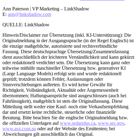
Ann Paterson | VP Marketing – LinkShadow
E:
ann@linkshadow.com
QUELLE: LinkShadow
Hinweis/Disclaimer zur Übersetzung (inkl. KI-Unterstützung): Die
Originalmeldung in der Ausgangssprache (in der Regel Englisch) ist
die einzige maßgebliche, autorisierte und rechtsverbindliche
Fassung. Diese deutschsprachige Übersetzung/Zusammenfassung
dient ausschließlich der leichteren Verständlichkeit und kann gekürzt
oder redaktionell verdichtet sein. Die Übersetzung kann ganz oder
teilweise mithilfe maschineller Übersetzung bzw. generativer KI
(Large Language Models) erfolgt sein und wurde redaktionell
geprüft; trotzdem können Fehler, Auslassungen oder
Sinnverschiebungen auftreten. Es wird keine Gewähr für
Richtigkeit, Vollständigkeit, Aktualität oder Angemessenheit
übernommen; Haftungsansprüche sind ausgeschlossen (auch bei
Fahrlässigkeit), maßgeblich ist stets die Originalfassung. Diese
Mitteilung stellt weder eine Kauf- noch eine Verkaufsempfehlung
dar und ersetzt keine rechtliche, steuerliche oder finanzielle
Beratung. Bitte beachten Sie die englische Originalmeldung bzw.
die offiziellen Unterlagen auf
www.sedarplus.ca
,
www.sec.gov
,
www.asx.com.au
oder auf der Website des Emittenten; bei
Abweichungen gilt ausschließlich das Original.