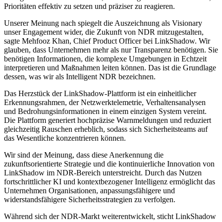
Prioritäten effektiv zu setzen und präziser zu reagieren.
Unserer Meinung nach spiegelt die Auszeichnung als Visionary
unser Engagement wider, die Zukunft von NDR mitzugestalten,
sagte Mehfooz Khan, Chief Product Officer bei LinkShadow. Wir
glauben, dass Unternehmen mehr als nur Transparenz benötigen. Sie
benötigen Informationen, die komplexe Umgebungen in Echtzeit
interpretieren und Maßnahmen leiten können. Das ist die Grundlage
dessen, was wir als Intelligent NDR bezeichnen.
Das Herzstück der LinkShadow-Plattform ist ein einheitlicher
Erkennungsrahmen, der Netzwerktelemetrie, Verhaltensanalysen
und Bedrohungsinformationen in einem einzigen System vereint.
Die Plattform generiert hochpräzise Warnmeldungen und reduziert
gleichzeitig Rauschen erheblich, sodass sich Sicherheitsteams auf
das Wesentliche konzentrieren können.
Wir sind der Meinung, dass diese Anerkennung die
zukunftsorientierte Strategie und die kontinuierliche Innovation von
LinkShadow im NDR-Bereich unterstreicht. Durch das Nutzen
fortschrittlicher KI und kontextbezogener Intelligenz ermöglicht das
Unternehmen Organisationen, anpassungsfähigere und
widerstandsfähigere Sicherheitsstrategien zu verfolgen.
Während sich der NDR-Markt weiterentwickelt, sticht LinkShadow