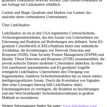
gesamten Dokuments bewertet werden. Das Gartner-Dokument ist
auf Anfrage bei Linkshadow erhältlich.
Gartner und Magic Quadrant sind Marken von Gartner, Inc.
und/oder deren verbundenen Unternehmen.
Über LinkShadow
LinkShadow ist ein in den USA registriertes Cybersicherheits-
Technologieunternehmen, das den Ansatz von Unternehmen zur
Erkennung und Reaktion auf Bedrohungen neu definiert. Seine KI-
gestützte CyberMeshX-(CMX)-Plattform bietet eine einheitliche
Architektur, die Kernlösungen wie Network Detection and
Response (NDR), Data Security Posture Management (DSPM) und
Identity Threat Detection and Response (ITDR) zusammenführt, die
jeweils kritische Ebenen moderner Cyberrisiken abdecken. In einer
Zeit zunehmend automatisierter und KI-gestützter Angriffe
ermöglicht LinkShadow Unternehmen den Übergang von
fragmentierten, reaktiven Sicherheitsmodellen hin zu einem stärker
intelligenzgestützten Ansatz. Durch die Korrelation von Signalen
über seine Lösungen hinweg hilft LinkShadow dabei,
Erkennungslücken zu verringern, die Reaktion zu beschleunigen
und den Wert bestehender Sicherheitsinvestitionen in großem
Maßstab zu maximieren.
Weitere Informationen finden Sie unter:
www.linkshadow.com/