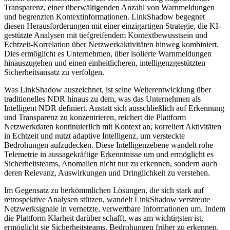
Transparenz, einer überwältigenden Anzahl von Warnmeldungen
und begrenzten Kontextinformationen. LinkShadow begegnet
diesen Herausforderungen mit einer einzigartigen Strategie, die KI-
gestützte Analysen mit tiefgreifendem Kontextbewusstsein und
Echtzeit-Korrelation über Netzwerkaktivitäten hinweg kombiniert.
Dies ermöglicht es Unternehmen, über isolierte Warnmeldungen
hinauszugehen und einen einheitlicheren, intelligenzgestützten
Sicherheitsansatz zu verfolgen.
Was LinkShadow auszeichnet, ist seine Weiterentwicklung über
traditionelles NDR hinaus zu dem, was das Unternehmen als
Intelligent NDR definiert. Anstatt sich ausschließlich auf Erkennung
und Transparenz zu konzentrieren, reichert die Plattform
Netzwerkdaten kontinuierlich mit Kontext an, korreliert Aktivitäten
in Echtzeit und nutzt adaptive Intelligenz, um versteckte
Bedrohungen aufzudecken. Diese Intelligenzebene wandelt rohe
Telemetrie in aussagekräftige Erkenntnisse um und ermöglicht es
Sicherheitsteams, Anomalien nicht nur zu erkennen, sondern auch
deren Relevanz, Auswirkungen und Dringlichkeit zu verstehen.
Im Gegensatz zu herkömmlichen Lösungen, die sich stark auf
retrospektive Analysen stützen, wandelt LinkShadow verstreute
Netzwerksignale in vernetzte, verwertbare Informationen um. Indem
die Plattform Klarheit darüber schafft, was am wichtigsten ist,
ermöglicht sie Sicherheitsteams, Bedrohungen früher zu erkennen,