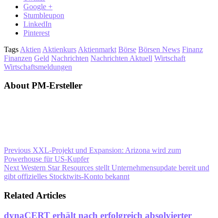
Google +
Stumbleupon
LinkedIn
Pinterest
Tags
Aktien
Aktienkurs
Aktienmarkt
Börse
Börsen News
Finanz
Finanzen
Geld
Nachrichten
Nachrichten Aktuell
Wirtschaft
Wirtschaftsmeldungen
About PM-Ersteller
Previous
XXL-Projekt und Expansion: Arizona wird zum
Powerhouse für US-Kupfer
Next
Western Star Resources stellt Unternehmensupdate bereit und
gibt offizielles Stocktwits-Konto bekannt
Related Articles
dynaCERT erhält nach erfolgreich absolvierter