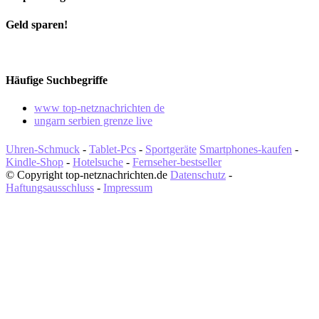
Geld sparen!
Häufige Suchbegriffe
www top-netznachrichten de
ungarn serbien grenze live
Uhren-Schmuck
-
Tablet-Pcs
-
Sportgeräte
Smartphones-kaufen
-
Kindle-Shop
-
Hotelsuche
-
Fernseher-bestseller
© Copyright top-netznachrichten.de
Datenschutz
-
Haftungsausschluss
-
Impressum