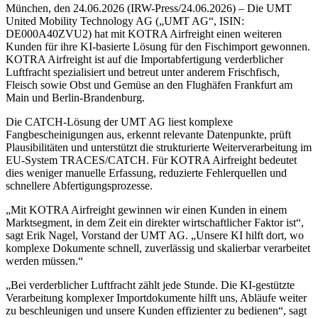
München, den 24.06.2026 (IRW-Press/24.06.2026) – Die UMT
United Mobility Technology AG („UMT AG“, ISIN:
DE000A40ZVU2) hat mit KOTRA Airfreight einen weiteren
Kunden für ihre KI-basierte Lösung für den Fischimport gewonnen.
KOTRA Airfreight ist auf die Importabfertigung verderblicher
Luftfracht spezialisiert und betreut unter anderem Frischfisch,
Fleisch sowie Obst und Gemüse an den Flughäfen Frankfurt am
Main und Berlin-Brandenburg.
Die CATCH-Lösung der UMT AG liest komplexe
Fangbescheinigungen aus, erkennt relevante Datenpunkte, prüft
Plausibilitäten und unterstützt die strukturierte Weiterverarbeitung im
EU-System TRACES/CATCH. Für KOTRA Airfreight bedeutet
dies weniger manuelle Erfassung, reduzierte Fehlerquellen und
schnellere Abfertigungsprozesse.
„Mit KOTRA Airfreight gewinnen wir einen Kunden in einem
Marktsegment, in dem Zeit ein direkter wirtschaftlicher Faktor ist“,
sagt Erik Nagel, Vorstand der UMT AG. „Unsere KI hilft dort, wo
komplexe Dokumente schnell, zuverlässig und skalierbar verarbeitet
werden müssen.“
„Bei verderblicher Luftfracht zählt jede Stunde. Die KI-gestützte
Verarbeitung komplexer Importdokumente hilft uns, Abläufe weiter
zu beschleunigen und unsere Kunden effizienter zu bedienen“, sagt