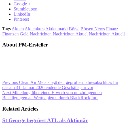
Google +
Stumbleupon
LinkedIn
Pinterest
Tags
Aktien
Aktienkurs
Aktienmarkt
Börse
Börsen News
Finanz
Finanzen
Geld
Nachrichten
Nachrichten Aktuel
Nachrichten Aktuell
About PM-Ersteller
Previous
Clean Air Metals legt den geprüften Jahresabschluss für
das am 31. Januar 2026 endende Geschäftsjahr vor
Next
Mitteilung über einen Erwerb von nutzbringenden
Beteiligungen an Wertpapieren durch BlackRock,Inc.
Related Articles
St George begrüsst ATL als Aktionär