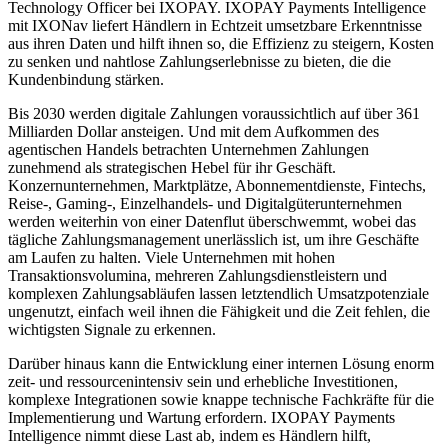
Technology Officer bei IXOPAY. IXOPAY Payments Intelligence
mit IXONav liefert Händlern in Echtzeit umsetzbare Erkenntnisse
aus ihren Daten und hilft ihnen so, die Effizienz zu steigern, Kosten
zu senken und nahtlose Zahlungserlebnisse zu bieten, die die
Kundenbindung stärken.
Bis 2030 werden digitale Zahlungen voraussichtlich auf über 361
Milliarden Dollar ansteigen. Und mit dem Aufkommen des
agentischen Handels betrachten Unternehmen Zahlungen
zunehmend als strategischen Hebel für ihr Geschäft.
Konzernunternehmen, Marktplätze, Abonnementdienste, Fintechs,
Reise-, Gaming-, Einzelhandels- und Digitalgüterunternehmen
werden weiterhin von einer Datenflut überschwemmt, wobei das
tägliche Zahlungsmanagement unerlässlich ist, um ihre Geschäfte
am Laufen zu halten. Viele Unternehmen mit hohen
Transaktionsvolumina, mehreren Zahlungsdienstleistern und
komplexen Zahlungsabläufen lassen letztendlich Umsatzpotenziale
ungenutzt, einfach weil ihnen die Fähigkeit und die Zeit fehlen, die
wichtigsten Signale zu erkennen.
Darüber hinaus kann die Entwicklung einer internen Lösung enorm
zeit- und ressourcenintensiv sein und erhebliche Investitionen,
komplexe Integrationen sowie knappe technische Fachkräfte für die
Implementierung und Wartung erfordern. IXOPAY Payments
Intelligence nimmt diese Last ab, indem es Händlern hilft,