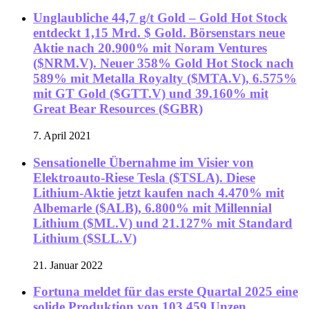
Unglaubliche 44,7 g/t Gold – Gold Hot Stock
entdeckt 1,15 Mrd. $ Gold. Börsenstars neue
Aktie nach 20.900% mit Noram Ventures
($NRM.V). Neuer 358% Gold Hot Stock nach
589% mit Metalla Royalty ($MTA.V), 6.575%
mit GT Gold ($GTT.V) und 39.160% mit
Great Bear Resources ($GBR)
7. April 2021
Sensationelle Übernahme im Visier von
Elektroauto-Riese Tesla ($TSLA). Diese
Lithium-Aktie jetzt kaufen nach 4.470% mit
Albemarle ($ALB), 6.800% mit Millennial
Lithium ($ML.V) und 21.127% mit Standard
Lithium ($SLL.V)
21. Januar 2022
Fortuna meldet für das erste Quartal 2025 eine
solide Produktion von 103.459 Unzen