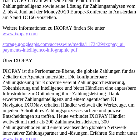
Das IXOPAY-Team wird seine neue Plattform für
Zahlungsintelligenz sowie seine Lösung für Zahlungsanalysen vom
2. bis 4. Juni auf der Money20/20 Europe-Konferenz in Amsterdam
am Stand 1C166 vorstellen.
Weitere Informationen zu IXOPAY finden Sie unter
www.ixopay.com
storage.googleapis.com/accesswire/media/1172429/ixopay–ai-
payments-intelligence-infographic.pdf
Über IXOPAY
IXOPAY ist die Performance-Ebene, die globale Zahlungen für das
Zeitalter der Agenten unterstützt. Die konfigurierbare
Zahlungslösung für Konzerne vereint Zahlungsorchestrierung,
Tokenisierung und Intelligence und bietet Händlern eine anpassbare
Infrastruktur zur Optimierung ihrer Zahlungsleistung. Dank
erweiterter Zahlungsintelligenz und einem agentischen KI-
Navigator, IXONav, erhalten Händler weltweit die Werkzeuge, um
in jedem Schritt ihres Zahlungsprozesses sichere und präzise
Entscheidungen zu treffen. Heute verbindet IXOPAY Händler
weltweit mit mehr als 200 Zahlungsdienstleistern, 300
Zahlungsmethoden und einem wachsenden globalen Netzwerk
innovativer Zahlungspartner und -lösungen. Erfahren Sie mehr unter
www.ixopay.com
.