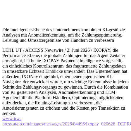
Die Intelligence-Ebene des Unternehmens kombiniert KI-gestützte
Analysen mit Anomalieerkennung, um die Zahlungsoptimierung,
Leistung und Umsatzergebnisse von Händlern zu verbessern
LEHI, UT / ACCESS Newswire / 2. Juni 2026 / IXOPAY, die
Performance-Ebene, die globale Zahlungen für das Agent-Zeitalter
ermöglicht, hat heute IXOPAY Payments Intelligence vorgestellt,
ein einheitliches Kontrollzentrum, das fragmentierte Zahlungsdaten
in umsetzbare Echtzeit-Einblicke umwandelt. Das Unternehmen hat
außerdem IXONav eingeführt, einen neuen agentischen KI-
Navigator, der entwickelt wurde, um wichtige Erkenntnisse in jedem
Schritt des Zahlungsvorgangs zu gewinnen. Durch die Kombination
von KI-gesteuerten Analysen, Anomalieerkennung und LLM-
Agenten hilft die Plattform Händlern, Optimierungsmöglichkeiten
aufzudecken, die Routing-Leistung zu verbessern, die
Autorisierungsraten zu erhöhen und die Kosten pro Transaktion zu
senken.
www.irw-
press.at/prcom/images/messages/2026/84496/Ixopay_020626_DEP