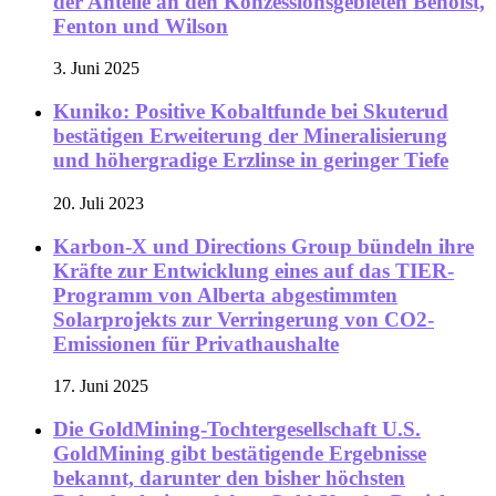
der Anteile an den Konzessionsgebieten Benoist,
Fenton und Wilson
3. Juni 2025
Kuniko: Positive Kobaltfunde bei Skuterud
bestätigen Erweiterung der Mineralisierung
und höhergradige Erzlinse in geringer Tiefe
20. Juli 2023
Karbon-X und Directions Group bündeln ihre
Kräfte zur Entwicklung eines auf das TIER-
Programm von Alberta abgestimmten
Solarprojekts zur Verringerung von CO2-
Emissionen für Privathaushalte
17. Juni 2025
Die GoldMining-Tochtergesellschaft U.S.
GoldMining gibt bestätigende Ergebnisse
bekannt, darunter den bisher höchsten