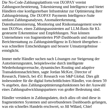
Die No-Code-Zahlungsplattform von IXOPAY vereint
Zahlungsorchestrierung, Tokenisierung und Intelligence und bietet
Händlern eine konfigurierbare Infrastruktur zur Optimierung ihrer
Zahlungsleistung. Die IXOPAY Payments Intelligence-Suite
umfasst Zahlungsanalysen, Anomalieerkennung,
Datenharmonisierung, Monitoring und Risikomanagement sowie
nun IXONav, einen Zahlungsassistenten auf LLM-Basis für KI-
gesteuerte Erkenntnisse und Empfehlungen. Nun können
Unternehmen von fragmentierten PSP-Dashboards und manueller
Berichterstattung zu Zahlungsintelligenz in Echtzeit übergehen –
was schnellere Entscheidungen und bessere Umsatzergebnisse
ermöglicht.
Immer mehr Händler suchen nach Lösungen zur Steigerung der
Autorisierungsraten, beispielsweise durch intelligente
Wiederholungsversuche, dynamisches Routing und adaptive
Transaktionsnachrichten, sagte Jordan McKee, Director of
Research, Fintech, bei 451 Research von S&P Global. Dies gilt
insbesondere für die digital fortschrittlichsten Händler, von denen 59
% angeben, dass Zahlungsoptimierungsfunktionen bei der Auswahl
eines Zahlungsabwicklungspartners von großer Bedeutung sind.
Händler versinken in Zahlungsdaten, doch allzu oft sind diese in
fragmentierten Systemen und unverbundenen Dashboards gefangen,
was ein schnelles Handeln erschwert, so Jill Willard, Chief