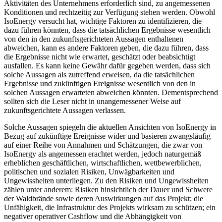
Aktivitäten des Unternehmens erforderlich sind, zu angemessenen
Konditionen und rechtzeitig zur Verfügung stehen werden. Obwohl
IsoEnergy versucht hat, wichtige Faktoren zu identifizieren, die
dazu führen könnten, dass die tatsächlichen Ergebnisse wesentlich
von den in den zukunftsgerichteten Aussagen enthaltenen
abweichen, kann es andere Faktoren geben, die dazu führen, dass
die Ergebnisse nicht wie erwartet, geschätzt oder beabsichtigt
ausfallen. Es kann keine Gewähr dafür gegeben werden, dass sich
solche Aussagen als zutreffend erweisen, da die tatsächlichen
Ergebnisse und zukünftigen Ereignisse wesentlich von den in
solchen Aussagen erwarteten abweichen könnten. Dementsprechend
sollten sich die Leser nicht in unangemessener Weise auf
zukunftsgerichtete Aussagen verlassen.
Solche Aussagen spiegeln die aktuellen Ansichten von IsoEnergy in
Bezug auf zukünftige Ereignisse wider und basieren zwangsläufig
auf einer Reihe von Annahmen und Schätzungen, die zwar von
IsoEnergy als angemessen erachtet werden, jedoch naturgemäß
erheblichen geschäftlichen, wirtschaftlichen, wettbewerblichen,
politischen und sozialen Risiken, Unwägbarkeiten und
Ungewissheiten unterliegen. Zu den Risiken und Ungewissheiten
zählen unter anderem: Risiken hinsichtlich der Dauer und Schwere
der Waldbrände sowie deren Auswirkungen auf das Projekt; die
Unfähigkeit, die Infrastruktur des Projekts wirksam zu schützen; ein
negativer operativer Cashflow und die Abhängigkeit von