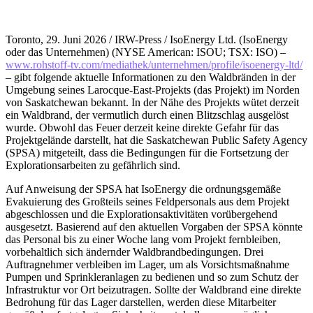
Toronto, 29. Juni 2026 / IRW-Press / IsoEnergy Ltd. (IsoEnergy
oder das Unternehmen) (NYSE American: ISOU; TSX: ISO) –
www.rohstoff-tv.com/mediathek/unternehmen/profile/isoenergy-ltd/
– gibt folgende aktuelle Informationen zu den Waldbränden in der
Umgebung seines Larocque-East-Projekts (das Projekt) im Norden
von Saskatchewan bekannt. In der Nähe des Projekts wütet derzeit
ein Waldbrand, der vermutlich durch einen Blitzschlag ausgelöst
wurde. Obwohl das Feuer derzeit keine direkte Gefahr für das
Projektgelände darstellt, hat die Saskatchewan Public Safety Agency
(SPSA) mitgeteilt, dass die Bedingungen für die Fortsetzung der
Explorationsarbeiten zu gefährlich sind.
Auf Anweisung der SPSA hat IsoEnergy die ordnungsgemäße
Evakuierung des Großteils seines Feldpersonals aus dem Projekt
abgeschlossen und die Explorationsaktivitäten vorübergehend
ausgesetzt. Basierend auf den aktuellen Vorgaben der SPSA könnte
das Personal bis zu einer Woche lang vom Projekt fernbleiben,
vorbehaltlich sich ändernder Waldbrandbedingungen. Drei
Auftragnehmer verbleiben im Lager, um als Vorsichtsmaßnahme
Pumpen und Sprinkleranlagen zu bedienen und so zum Schutz der
Infrastruktur vor Ort beizutragen. Sollte der Waldbrand eine direkte
Bedrohung für das Lager darstellen, werden diese Mitarbeiter