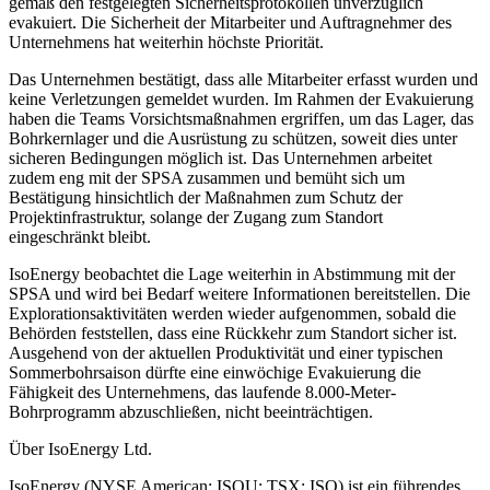
gemäß den festgelegten Sicherheitsprotokollen unverzüglich
evakuiert. Die Sicherheit der Mitarbeiter und Auftragnehmer des
Unternehmens hat weiterhin höchste Priorität.
Das Unternehmen bestätigt, dass alle Mitarbeiter erfasst wurden und
keine Verletzungen gemeldet wurden. Im Rahmen der Evakuierung
haben die Teams Vorsichtsmaßnahmen ergriffen, um das Lager, das
Bohrkernlager und die Ausrüstung zu schützen, soweit dies unter
sicheren Bedingungen möglich ist. Das Unternehmen arbeitet
zudem eng mit der SPSA zusammen und bemüht sich um
Bestätigung hinsichtlich der Maßnahmen zum Schutz der
Projektinfrastruktur, solange der Zugang zum Standort
eingeschränkt bleibt.
IsoEnergy beobachtet die Lage weiterhin in Abstimmung mit der
SPSA und wird bei Bedarf weitere Informationen bereitstellen. Die
Explorationsaktivitäten werden wieder aufgenommen, sobald die
Behörden feststellen, dass eine Rückkehr zum Standort sicher ist.
Ausgehend von der aktuellen Produktivität und einer typischen
Sommerbohrsaison dürfte eine einwöchige Evakuierung die
Fähigkeit des Unternehmens, das laufende 8.000-Meter-
Bohrprogramm abzuschließen, nicht beeinträchtigen.
Über IsoEnergy Ltd.
IsoEnergy (NYSE American: ISOU; TSX: ISO) ist ein führendes,