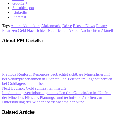
Google +
Stumbleupon
LinkedIn
Pinterest
Tags
Aktien
Aktienkurs
Aktienmarkt
Börse
Börsen News
Finanz
Finanzen
Geld
Nachrichten
Nachrichten Aktuel
Nachrichten Aktuell
About PM-Ersteller
Previous
Renforth Resources beobachtet sichtbare Mineralisierung
bei Schlitzprobenahmen in Dioriten und Felsiten im Tagebaubereich
bei Goldlagerstätte Parbec
Next
Equinox Gold schließt langfristige
Landnutzungsvereinbarungen mit allen drei Gemeinden im Umfeld
der Mine Los Filos ab; Planungs- und technische Arbeiten zur
Unterstützung der Wiederinbetriebnahme der Mine
Related Articles