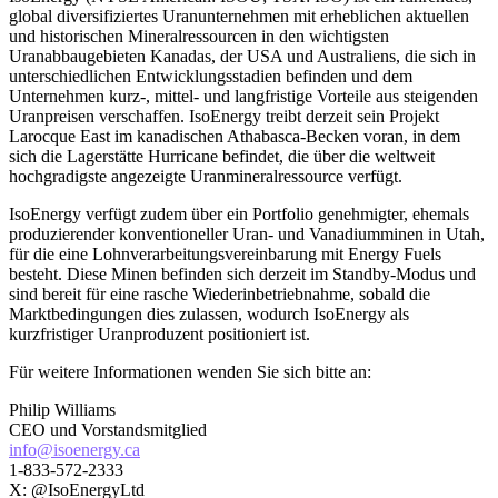
global diversifiziertes Uranunternehmen mit erheblichen aktuellen
und historischen Mineralressourcen in den wichtigsten
Uranabbaugebieten Kanadas, der USA und Australiens, die sich in
unterschiedlichen Entwicklungsstadien befinden und dem
Unternehmen kurz-, mittel- und langfristige Vorteile aus steigenden
Uranpreisen verschaffen. IsoEnergy treibt derzeit sein Projekt
Larocque East im kanadischen Athabasca-Becken voran, in dem
sich die Lagerstätte Hurricane befindet, die über die weltweit
hochgradigste angezeigte Uranmineralressource verfügt.
IsoEnergy verfügt zudem über ein Portfolio genehmigter, ehemals
produzierender konventioneller Uran- und Vanadiumminen in Utah,
für die eine Lohnverarbeitungsvereinbarung mit Energy Fuels
besteht. Diese Minen befinden sich derzeit im Standby-Modus und
sind bereit für eine rasche Wiederinbetriebnahme, sobald die
Marktbedingungen dies zulassen, wodurch IsoEnergy als
kurzfristiger Uranproduzent positioniert ist.
Für weitere Informationen wenden Sie sich bitte an:
Philip Williams
CEO und Vorstandsmitglied
info@isoenergy.ca
1-833-572-2333
X: @IsoEnergyLtd