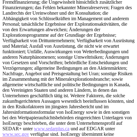
Fremdfinanzierung; die Ungewissheit hinsichtlich zusätzlicher
Finanzierungen; das Fehlen bekannter Mineralreserven; Fragen des
Landrechts der Ureinwohner und der Konsultation; die
Abhängigkeit von Schlüsselkräften im Management und anderem
Personal; tatsächliche Ergebnisse der Explorationsaktivitäten, die
von den Erwartungen abweichen; Änderungen der
Explorationsprogramme auf der Grundlage der Ergebnisse;
Verfügbarkeit von Drittunternehmern; Verfügbarkeit von Ausrüstung
und Material; Ausfall von Ausrüstung, die nicht wie erwartet
funktioniert; Unfälle, Auswirkungen von Wetterbedingungen und
anderen Naturphänomenen; sonstige Umweltrisiken; Änderungen
von Gesetzen und Vorschriften; behördliche Entscheidungen und
Verzögerungen; allgemeine Bedingungen an den Aktienmärkten;
Nachfrage, Angebot und Preisgestaltung bei Uran; sonstige Risiken
im Zusammenhang mit der Mineralexplorationsbranche; sowie
allgemeine wirtschaftliche und politische Bedingungen in Kanada,
den Vereinigten Staaten und anderen Ländern, in denen das
Unternehmen geschäftlich tätig ist. Weitere Faktoren, die solche
zukunftsgerichteten Aussagen wesentlich beeinflussen könnten, sind
in den Risikofaktoren im jüngsten Jahresbericht und im
Jahresinformationsformular von IsoEnergy sowie in den sonstigen
bei den Wertpapieraufsichtsbehörden eingereichten Unterlagen von
IsoEnergy beschrieben, die unter dem Unternehmensprofil auf
SEDAR+ unter
www.sedarplus.ca
und auf EDGAR unter
www.sec.gov
verfügbar sind. IsoEnergy übernimmt keine