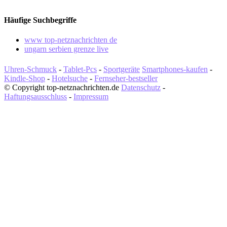
Häufige Suchbegriffe
www top-netznachrichten de
ungarn serbien grenze live
Uhren-Schmuck
-
Tablet-Pcs
-
Sportgeräte
Smartphones-kaufen
-
Kindle-Shop
-
Hotelsuche
-
Fernseher-bestseller
© Copyright top-netznachrichten.de
Datenschutz
-
Haftungsausschluss
-
Impressum