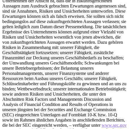
Unternehmen der Ansicht ist, dass die in zukunftsgerichteten
Aussagen zum Ausdruck gebrachten Erwartungen angemessen sind,
sind sie Annahmen, Risiken und Unsicherheiten unterworfen. Diese
Erwartungen können sich als falsch erweisen. Sie sollten sich nicht
bedingungslos auf diese zukunftsgerichteten Aussagen verlassen; sie
gelten lediglich zum Datum dieser Pressemeldung. Die tatsächlichen
Ergebnisse des Unternehmens können aufgrund einer Vielzahl von
Risiken und Unsicherheiten wesentlich von jenen abweichen, die
von zukunftsgerichteten Aussagen erwartet werden. Dazu gehören
Risiken in Zusammenhang mit: unserer Fähigkeit, die
Geschäftstätigkeit fortzusetzen; unserer Fähigkeit, zusätzliche
Finanzmittel zur Deckung unseres Geschäftsbedarfs zu beschaffen;
der Umwandlung unseres Geschäftsmodells; Schwankungen bei
unsere Betriebsergebnissen; der Belastung unseres
Personalmanagements, unserer Finanzsysteme und anderer
Ressourcen beim Ausbau unseres Geschäfts; unserer Fähigkeit,
Schlüsselmitarbeiter und Führungskräfte zu gewinnen und an uns zu
binden; Wettbewerbsdruck; unserer internationalen Betriebstätigkeit;
sowie anderen Risiken und Unsicherheiten, die unter den
Abschnitten Risk Factors und Managements Discussion and
Analysis of Financial Condition and Results of Operations in
unseren jüngsten bei der Securities and Exchange Commission
(SEC) eingereichten Unterlagen auf Formblatt 10-K bzw. 10-Q
sowie im Rahmen ähnlichen Angaben in anschließenden Berichten,
die bei der SEC eingereicht werden, – verfügbar unter
www.sec.gov