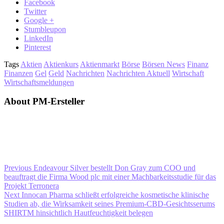
Facebook
Twitter
Google +
Stumbleupon
LinkedIn
Pinterest
Tags
Aktien
Aktienkurs
Aktienmarkt
Börse
Börsen News
Finanz
Finanzen
Gel
Geld
Nachrichten
Nachrichten Aktuell
Wirtschaft
Wirtschaftsmeldungen
About PM-Ersteller
Previous
Endeavour Silver bestellt Don Gray zum COO und
beauftragt die Firma Wood plc mit einer Machbarkeitsstudie für das
Projekt Terronera
Next
Innocan Pharma schließt erfolgreiche kosmetische klinische
Studien ab, die Wirksamkeit seines Premium-CBD-Gesichtsserums
SHIRTM hinsichtlich Hautfeuchtigkeit belegen