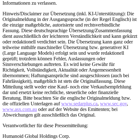
Informationen zu verlassen.
Hinweis/Disclaimer zur Übersetzung (inkl. KI-Unterstützung): Die
Originalmeldung in der Ausgangssprache (in der Regel Englisch) ist
die einzige maßgebliche, autorisierte und rechtsverbindliche
Fassung. Diese deutschsprachige Übersetzung/Zusammenfassung
dient ausschließlich der leichteren Verständlichkeit und kann gekürzt
oder redaktionell verdichtet sein. Die Übersetzung kann ganz oder
teilweise mithilfe maschineller Übersetzung bzw. generativer KI
(Large Language Models) erfolgt sein und wurde redaktionell
geprüft; trotzdem können Fehler, Auslassungen oder
Sinnverschiebungen auftreten. Es wird keine Gewähr für
Richtigkeit, Vollständigkeit, Aktualität oder Angemessenheit
übernommen; Haftungsansprüche sind ausgeschlossen (auch bei
Fahrlässigkeit), maßgeblich ist stets die Originalfassung. Diese
Mitteilung stellt weder eine Kauf- noch eine Verkaufsempfehlung
dar und ersetzt keine rechtliche, steuerliche oder finanzielle
Beratung. Bitte beachten Sie die englische Originalmeldung bzw.
die offiziellen Unterlagen auf
www.sedarplus.ca
,
www.sec.gov
,
www.asx.com.au
oder auf der Website des Emittenten; bei
Abweichungen gilt ausschließlich das Original.
Verantwortlicher für diese Pressemitteilung:
Humanoid Global Holdings Corp.