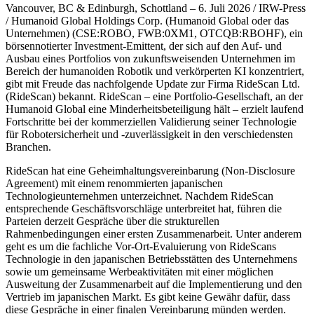
Vancouver, BC & Edinburgh, Schottland – 6. Juli 2026 / IRW-Press
/ Humanoid Global Holdings Corp. (Humanoid Global oder das
Unternehmen) (CSE:ROBO, FWB:0XM1, OTCQB:RBOHF), ein
börsennotierter Investment-Emittent, der sich auf den Auf- und
Ausbau eines Portfolios von zukunftsweisenden Unternehmen im
Bereich der humanoiden Robotik und verkörperten KI konzentriert,
gibt mit Freude das nachfolgende Update zur Firma RideScan Ltd.
(RideScan) bekannt. RideScan – eine Portfolio-Gesellschaft, an der
Humanoid Global eine Minderheitsbeteiligung hält – erzielt laufend
Fortschritte bei der kommerziellen Validierung seiner Technologie
für Robotersicherheit und -zuverlässigkeit in den verschiedensten
Branchen.
RideScan hat eine Geheimhaltungsvereinbarung (Non-Disclosure
Agreement) mit einem renommierten japanischen
Technologieunternehmen unterzeichnet. Nachdem RideScan
entsprechende Geschäftsvorschläge unterbreitet hat, führen die
Parteien derzeit Gespräche über die strukturellen
Rahmenbedingungen einer ersten Zusammenarbeit. Unter anderem
geht es um die fachliche Vor-Ort-Evaluierung von RideScans
Technologie in den japanischen Betriebsstätten des Unternehmens
sowie um gemeinsame Werbeaktivitäten mit einer möglichen
Ausweitung der Zusammenarbeit auf die Implementierung und den
Vertrieb im japanischen Markt. Es gibt keine Gewähr dafür, dass
diese Gespräche in einer finalen Vereinbarung münden werden.