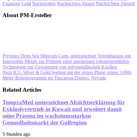
Finanzen
Geld
Nachrichten
Nachrichten Aktuel
Nachrichten Aktuell
About PM-Ersteller
Previous
Deep Sea Minerals Corp. unterzeichnet Vereinbarung mit
Impossible Metals zur Prüfung einer autonomen robotergestützten
Technologie zur Gewinnung von polymetallischen Knollen
Next
ICG Silver & Gold beginnt mit der ersten Phase seines 3.000-
Meter-Bohrprogramms im Tuscarora-District, Nevada
Related Articles
TempraMed unterzeichnet Absichtserklärung für
Exklusivvertrieb in Kuwait und erweitert damit
seine Präsenz im wachstumsstarken
Gesundheitsmarkt der Golfregion
5 Stunden ago