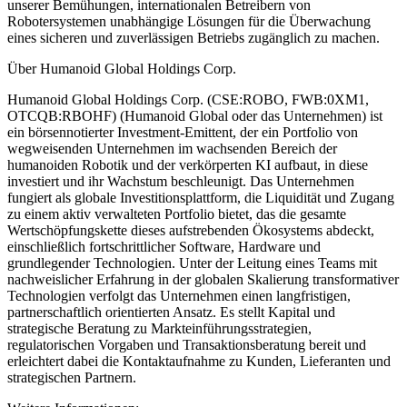
unserer Bemühungen, internationalen Betreibern von
Robotersystemen unabhängige Lösungen für die Überwachung
eines sicheren und zuverlässigen Betriebs zugänglich zu machen.
Über Humanoid Global Holdings Corp.
Humanoid Global Holdings Corp. (CSE:ROBO, FWB:0XM1,
OTCQB:RBOHF) (Humanoid Global oder das Unternehmen) ist
ein börsennotierter Investment-Emittent, der ein Portfolio von
wegweisenden Unternehmen im wachsenden Bereich der
humanoiden Robotik und der verkörperten KI aufbaut, in diese
investiert und ihr Wachstum beschleunigt. Das Unternehmen
fungiert als globale Investitionsplattform, die Liquidität und Zugang
zu einem aktiv verwalteten Portfolio bietet, das die gesamte
Wertschöpfungskette dieses aufstrebenden Ökosystems abdeckt,
einschließlich fortschrittlicher Software, Hardware und
grundlegender Technologien. Unter der Leitung eines Teams mit
nachweislicher Erfahrung in der globalen Skalierung transformativer
Technologien verfolgt das Unternehmen einen langfristigen,
partnerschaftlich orientierten Ansatz. Es stellt Kapital und
strategische Beratung zu Markteinführungsstrategien,
regulatorischen Vorgaben und Transaktionsberatung bereit und
erleichtert dabei die Kontaktaufnahme zu Kunden, Lieferanten und
strategischen Partnern.