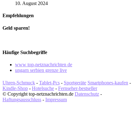
10. August 2024
Empfehlungen
Geld sparen!
Häufige Suchbegriffe
www top-netznachrichten de
ungarn serbien grenze live
Uhren-Schmuck
-
Tablet-Pcs
-
Sportgeräte
Smartphones-kaufen
-
Kindle-Shop
-
Hotelsuche
-
Fernseher-bestseller
© Copyright top-netznachrichten.de
Datenschutz
-
Haftungsausschluss
-
Impressum