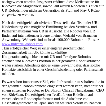
nachgewiesen worden. Insgesamt eröffnen diese Meilensteine für
RideScan die Möglichkeit, sowohl auf älteren Robotern als auch auf
UR-Robotern der nächsten Generation als Plug-and-Play-URCap
eingesetzt zu werden.
Nach den erfolgreich absolvierten Tests stellte das Team der UR-
Niederlassung eine mögliche Einführung bei den Vertriebs- und
Partnerschaftsteams von UR in Aussicht. Die Roboter von UR
finden auf internationaler Ebene in einer Vielzahl von Branchen
Anwendung. Weltweit sind mehr als 100.000 Roboter im Einsatz
www.universal-robots.com/
. Ein erfolgreicher Weg zu einer engeren geschäftlichen
Zusammenarbeit mit UR könnte zukünftige
Kooperationsmöglichkeiten mit UR und Teradyne Robotics
eröffnen und RideScans Position in der gesamten Robotikbranche
weiter stärken. Allerdings gibt es keine Gewähr dafür, dass solche
Kontakte tatsächlich in einer Geschäftsbeziehung oder Partnerschaft
münden.
Es war schon immer unser Ziel, eine Infrastruktur zu schaffen, die in
der gesamten Robotikbranche eingesetzt werden kann, nicht nur bei
einem einzelnen Roboter, so Dr. Shivoh Chirayil Nandakumar, CEO
von RideScan. Die erfolgreichen Testläufe von RideScan auf
verschiedenen Roboterplattformen und die Aufnahme von
Geschäftsgesprächen in Japan sind ein weiterer Schritt im Rahmen