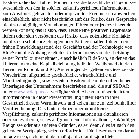
Faktoren, die dazu führen können, dass die tatsächlichen Ergebnisse
wesentlich von den in solchen zukunftsgerichteten Informationen
zum Ausdruck gebrachten oder implizierten Ergebnissen abweichen,
einschließlich, aber nicht beschränkt auf: das Risiko, dass Gespräche
nicht zu endgültigen Vereinbarungen führen oder jederzeit beendet
werden können; das Risiko, dass Tests keine positiven Ergebnisse
liefern oder sich verzögern; das Risiko, dass potenzielle Kontakte
nicht zu Geschäftsbeziehungen oder Partnerschaften führen; den
frühen Entwicklungsstand des Geschäfts und der Technologie von
RideScan; die Abhängigkeit des Unternehmens von der Leistung
seiner Portfoliounternehmen, einschließlich RideScan, an denen das
Unternehmen eine Kapitalbeteiligung hält; den Wettbewerb in den
Bereichen Robotik und KI; Änderungen der geltenden Gesetze oder
Vorschriften; allgemeine geschäftliche, wirtschaftliche und
Marktbedingungen; sowie weitere Risiken, die in den öffentlichen
Unterlagen des Unternehmens beschrieben sind, die auf SEDAR+
unter
www.sedarplus.ca
verfügbar sind. Alle zukunftsgerichteten
Informationen in dieser Pressemitteilung unterliegen in ihrer
Gesamtheit diesem Warnhinweis und gelten nur zum Zeitpunkt ihrer
Veröffentlichung. Das Unternehmen übernimmt keine
Verpflichtung, zukunftsgerichtete Informationen zu aktualisieren
oder zu revidieren, sei es aufgrund neuer Informationen, zukünftiger
Ereignisse oder aus anderen Gründen, es sei denn, dies ist nach den
geltenden Wertpapiergesetzen erforderlich. Die Leser werden darauf
hingewiesen, sich nicht übermäßig auf zukunftsgerichtete