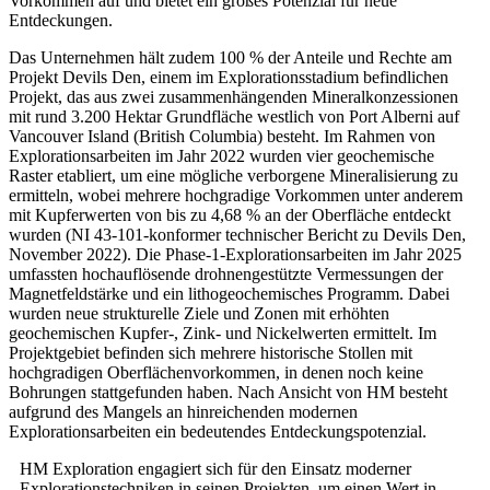
Vorkommen auf und bietet ein großes Potenzial für neue
Entdeckungen.
Das Unternehmen hält zudem 100 % der Anteile und Rechte am
Projekt Devils Den, einem im Explorationsstadium befindlichen
Projekt, das aus zwei zusammenhängenden Mineralkonzessionen
mit rund 3.200 Hektar Grundfläche westlich von Port Alberni auf
Vancouver Island (British Columbia) besteht. Im Rahmen von
Explorationsarbeiten im Jahr 2022 wurden vier geochemische
Raster etabliert, um eine mögliche verborgene Mineralisierung zu
ermitteln, wobei mehrere hochgradige Vorkommen unter anderem
mit Kupferwerten von bis zu 4,68 % an der Oberfläche entdeckt
wurden (NI 43-101-konformer technischer Bericht zu Devils Den,
November 2022). Die Phase-1-Explorationsarbeiten im Jahr 2025
umfassten hochauflösende drohnengestützte Vermessungen der
Magnetfeldstärke und ein lithogeochemisches Programm. Dabei
wurden neue strukturelle Ziele und Zonen mit erhöhten
geochemischen Kupfer-, Zink- und Nickelwerten ermittelt. Im
Projektgebiet befinden sich mehrere historische Stollen mit
hochgradigen Oberflächenvorkommen, in denen noch keine
Bohrungen stattgefunden haben. Nach Ansicht von HM besteht
aufgrund des Mangels an hinreichenden modernen
Explorationsarbeiten ein bedeutendes Entdeckungspotenzial.
HM Exploration engagiert sich für den Einsatz moderner
Explorationstechniken in seinen Projekten, um einen Wert in