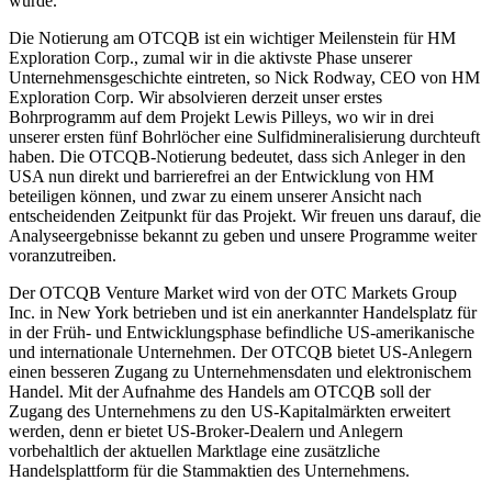
wurde.
Die Notierung am OTCQB ist ein wichtiger Meilenstein für HM
Exploration Corp., zumal wir in die aktivste Phase unserer
Unternehmensgeschichte eintreten, so Nick Rodway, CEO von HM
Exploration Corp. Wir absolvieren derzeit unser erstes
Bohrprogramm auf dem Projekt Lewis Pilleys, wo wir in drei
unserer ersten fünf Bohrlöcher eine Sulfidmineralisierung durchteuft
haben. Die OTCQB-Notierung bedeutet, dass sich Anleger in den
USA nun direkt und barrierefrei an der Entwicklung von HM
beteiligen können, und zwar zu einem unserer Ansicht nach
entscheidenden Zeitpunkt für das Projekt. Wir freuen uns darauf, die
Analyseergebnisse bekannt zu geben und unsere Programme weiter
voranzutreiben.
Der OTCQB Venture Market wird von der OTC Markets Group
Inc. in New York betrieben und ist ein anerkannter Handelsplatz für
in der Früh- und Entwicklungsphase befindliche US-amerikanische
und internationale Unternehmen. Der OTCQB bietet US-Anlegern
einen besseren Zugang zu Unternehmensdaten und elektronischem
Handel. Mit der Aufnahme des Handels am OTCQB soll der
Zugang des Unternehmens zu den US-Kapitalmärkten erweitert
werden, denn er bietet US-Broker-Dealern und Anlegern
vorbehaltlich der aktuellen Marktlage eine zusätzliche
Handelsplattform für die Stammaktien des Unternehmens.