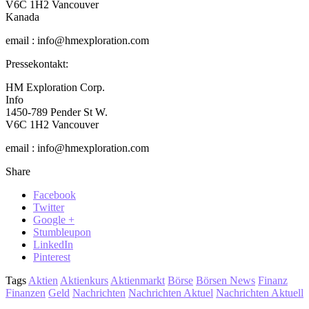
V6C 1H2 Vancouver
Kanada
email : info@hmexploration.com
Pressekontakt:
HM Exploration Corp.
Info
1450-789 Pender St W.
V6C 1H2 Vancouver
email : info@hmexploration.com
Share
Facebook
Twitter
Google +
Stumbleupon
LinkedIn
Pinterest
Tags
Aktien
Aktienkurs
Aktienmarkt
Börse
Börsen News
Finanz
Finanzen
Geld
Nachrichten
Nachrichten Aktuel
Nachrichten Aktuell