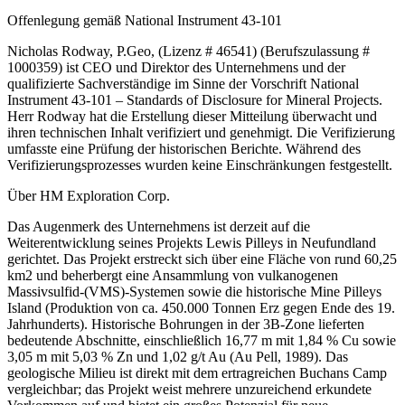
Offenlegung gemäß National Instrument 43-101
Nicholas Rodway, P.Geo, (Lizenz # 46541) (Berufszulassung #
1000359) ist CEO und Direktor des Unternehmens und der
qualifizierte Sachverständige im Sinne der Vorschrift National
Instrument 43-101 – Standards of Disclosure for Mineral Projects.
Herr Rodway hat die Erstellung dieser Mitteilung überwacht und
ihren technischen Inhalt verifiziert und genehmigt. Die Verifizierung
umfasste eine Prüfung der historischen Berichte. Während des
Verifizierungsprozesses wurden keine Einschränkungen festgestellt.
Über HM Exploration Corp.
Das Augenmerk des Unternehmens ist derzeit auf die
Weiterentwicklung seines Projekts Lewis Pilleys in Neufundland
gerichtet. Das Projekt erstreckt sich über eine Fläche von rund 60,25
km2 und beherbergt eine Ansammlung von vulkanogenen
Massivsulfid-(VMS)-Systemen sowie die historische Mine Pilleys
Island (Produktion von ca. 450.000 Tonnen Erz gegen Ende des 19.
Jahrhunderts). Historische Bohrungen in der 3B-Zone lieferten
bedeutende Abschnitte, einschließlich 16,77 m mit 1,84 % Cu sowie
3,05 m mit 5,03 % Zn und 1,02 g/t Au (Au Pell, 1989). Das
geologische Milieu ist direkt mit dem ertragreichen Buchans Camp
vergleichbar; das Projekt weist mehrere unzureichend erkundete