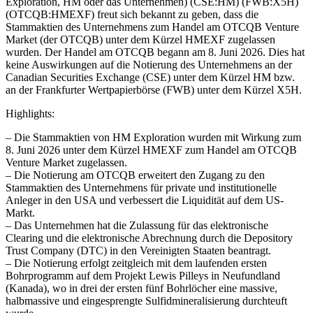
Exploration, HM oder das Unternehmen) (CSE:HM) (FWB:X5H)
(OTCQB:HMEXF) freut sich bekannt zu geben, dass die
Stammaktien des Unternehmens zum Handel am OTCQB Venture
Market (der OTCQB) unter dem Kürzel HMEXF zugelassen
wurden. Der Handel am OTCQB begann am 8. Juni 2026. Dies hat
keine Auswirkungen auf die Notierung des Unternehmens an der
Canadian Securities Exchange (CSE) unter dem Kürzel HM bzw.
an der Frankfurter Wertpapierbörse (FWB) unter dem Kürzel X5H.
Highlights:
– Die Stammaktien von HM Exploration wurden mit Wirkung zum
8. Juni 2026 unter dem Kürzel HMEXF zum Handel am OTCQB
Venture Market zugelassen.
– Die Notierung am OTCQB erweitert den Zugang zu den
Stammaktien des Unternehmens für private und institutionelle
Anleger in den USA und verbessert die Liquidität auf dem US-
Markt.
– Das Unternehmen hat die Zulassung für das elektronische
Clearing und die elektronische Abrechnung durch die Depository
Trust Company (DTC) in den Vereinigten Staaten beantragt.
– Die Notierung erfolgt zeitgleich mit dem laufenden ersten
Bohrprogramm auf dem Projekt Lewis Pilleys in Neufundland
(Kanada), wo in drei der ersten fünf Bohrlöcher eine massive,
halbmassive und eingesprengte Sulfidmineralisierung durchteuft