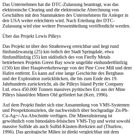
Das Unternehmen hat die DTC-Zulassung beantragt, was das
elektronische Clearing und die elektronische Abrechnung von
Geschäften mit den Stammaktien des Unternehmens für Anleger in
den USA weiter erleichtern wird. Nach Erteilung der DTC-
Zulassung wird eine weitere Pressemitteilung veröffentlicht werden.
Über das Projekt Lewis Pilleys
Das Projekt ist über den Straßenweg erreichbar und liegt rund
fünfundzwanzig (25) km östlich der Stadt Springdale, etwa
fünfundfünfzig (55) km südöstlich des von Firefly Metals
betriebenen Projekts Green Bay sowie ungefähr einhundertfünfzig
(150) km über Hauptverkehrswege von der Pine Cove Mill und dem
Hafen entfernt. Es kann auf eine lange Geschichte des Bergbaus
und der Exploration zurückblicken, die bis zum Ende des 19.
Jahrhunderts zurückreicht, als die Pilleys Island Pyrite Company
Ltd. etwa 450.000 Tonnen massives pyritisches Erz aus der Mine
Pilleys Island/den Minen Old gefördert hat (Kerr, 1996).
Auf dem Projekt findet sich eine Ansammlung von VMS-Systemen
und Prospektionszielen, die nachweislich über hochgradige Zn-Pb-
Cu-Ag+/-Au-Abschnitte verfügen. Die Mineralisierung ist
gewöhnlich vom bimodalen-felsischen VMS-Typ und weist sowohl
massive Sulfide als auch Sulfid-Klasten-Brekzien auf (Thurlow,
1996). Das geologische Milieu ist direkt vergleichbar mit dem