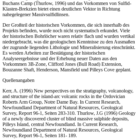
Buchans Camp (Thurlow, 1996) und das Vorkommen von Sulfid-
Klasten-Brekzien bietet einen deutlichen Vektor in Richtung
nahegelegener Massivsulfidlinsen.
Der Großteil der historischen Vorkommen, die sich innerhalb des
Projekts befinden, wurde noch nicht systematisch erkundet. Viele
der historischen Bohrlöcher waren relativ flach und wurden vertikal
niedergebracht, was die geologischen Kenntnisse zu den Ausmaßen
der zugrunde liegenden Lithologie und Mineralisierung einschränkt.
Es werden Arbeiten zur Bestätigung der historischen
Analyseergebnisse und der Erhebung neuer Daten aus den
Vorkommen 3B-Zone, Clifford Jones (Bull Road) Extension,
Bouzanne Shaft, Henderson, Mansfield und Pilleys Cove geplant.
Quellenangaben
Kerr, A. (1996) New perspectives on the stratigraphy, volcanology,
and structure of the island-arc volcanic rocks in the Ordovician
Roberts Arm Group, Notre Dame Bay. In Current Research,
Newfoundland Department of Natural Resources, Geological
Survey, Report 96-1, Seiten 283-310. Thurlow, J.G (1996) Geology
of a newly discovered cluster of blind massive sulphide deposits,
Pilleys Island, central Newfoundland. In Current Research,
Newfoundland Department of Natural Resources, Geological
Survey, Report 96-1, Seiten 181- 189.