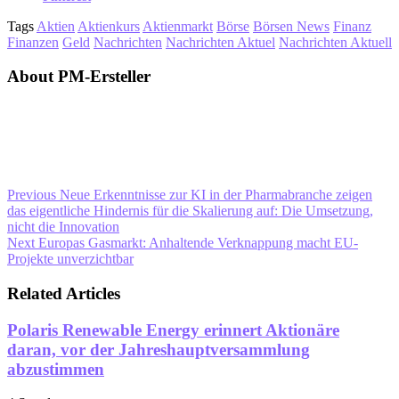
Tags
Aktien
Aktienkurs
Aktienmarkt
Börse
Börsen News
Finanz
Finanzen
Geld
Nachrichten
Nachrichten Aktuel
Nachrichten Aktuell
About PM-Ersteller
Previous
Neue Erkenntnisse zur KI in der Pharmabranche zeigen
das eigentliche Hindernis für die Skalierung auf: Die Umsetzung,
nicht die Innovation
Next
Europas Gasmarkt: Anhaltende Verknappung macht EU-
Projekte unverzichtbar
Related Articles
Polaris Renewable Energy erinnert Aktionäre
daran, vor der Jahreshauptversammlung
abzustimmen