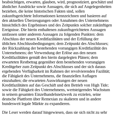
beabsichtigen, erwarten, glauben, wird, prognostiziert, geschätzt und
ähnlicher Ausdrücke sowie Aussagen, die sich auf Angelegenheiten
beziehen, die keine historischen Fakten sind, sollen
zukunftsgerichtete Informationen kennzeichnen und basieren auf
den aktuellen Überzeugungen oder Annahmen des Unternehmens
hinsichtlich des Ergebnisses und des Zeitpunkts solcher zukünftigen
Ereignisse. Die hierin enthaltenen zukunftsgerichteten Aussagen
umfassen unter anderem Aussagen zu folgenden Punkten: dem
Abschluss der neuen Kreditfazilitäten und der Erfüllung der
üblichen Abschlussbedingungen; dem Zeitpunkt des Abschlusses;
der Rückzahlung der bestehenden vorrangigen Kreditfazilität des
Unternehmens; der Verwendung der Erlöse aus den neuen
Kreditfazilitäten gemäß den hierin dargelegten Plänen; dem
erwarteten Restbetrag gegenüber dem bestehenden vorrangigen
Kreditgeber zum Zeitpunkt des Abschlusses und der sich daraus
ergebenden Verfügbarkeit im Rahmen der revolvierenden Fazilität;
die Fähigkeit des Unternehmens, die finanziellen Auflagen
einzuhalten; die erwarteten Auswirkungen der neuen
Kreditfazilitäten auf das Geschäft und den Betrieb von High Tide;
sowie die Fähigkeit des Unternehmens, wertsteigerndes Wachstum
in seinem gesamten Einzelhandelsnetzwerk zu erzielen, seine
deutsche Plattform über Remexian zu skalieren und in andere
bundesweit legale Märkte zu expandieren.
Die Leser werden darauf hingewiesen, dass sie sich nicht zu sehr