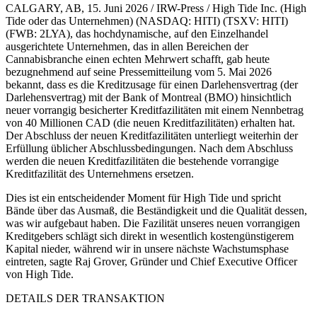
CALGARY, AB, 15. Juni 2026 / IRW-Press / High Tide Inc. (High
Tide oder das Unternehmen) (NASDAQ: HITI) (TSXV: HITI)
(FWB: 2LYA), das hochdynamische, auf den Einzelhandel
ausgerichtete Unternehmen, das in allen Bereichen der
Cannabisbranche einen echten Mehrwert schafft, gab heute
bezugnehmend auf seine Pressemitteilung vom 5. Mai 2026
bekannt, dass es die Kreditzusage für einen Darlehensvertrag (der
Darlehensvertrag) mit der Bank of Montreal (BMO) hinsichtlich
neuer vorrangig besicherter Kreditfazilitäten mit einem Nennbetrag
von 40 Millionen CAD (die neuen Kreditfazilitäten) erhalten hat.
Der Abschluss der neuen Kreditfazilitäten unterliegt weiterhin der
Erfüllung üblicher Abschlussbedingungen. Nach dem Abschluss
werden die neuen Kreditfazilitäten die bestehende vorrangige
Kreditfazilität des Unternehmens ersetzen.
Dies ist ein entscheidender Moment für High Tide und spricht
Bände über das Ausmaß, die Beständigkeit und die Qualität dessen,
was wir aufgebaut haben. Die Fazilität unseres neuen vorrangigen
Kreditgebers schlägt sich direkt in wesentlich kostengünstigerem
Kapital nieder, während wir in unsere nächste Wachstumsphase
eintreten, sagte Raj Grover, Gründer und Chief Executive Officer
von High Tide.
DETAILS DER TRANSAKTION