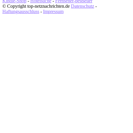
Kindle-Shop
-
Hotelsuche
-
Fernseher-bestseller
© Copyright top-netznachrichten.de
Datenschutz
-
Haftungsausschluss
-
Impressum