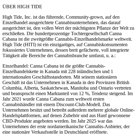
ÜBER HIGH TIDE
High Tide, Inc. ist das führende, Community-grown, auf den
Einzelhandel ausgerichtete Cannabisunternehmen, das darauf
ausgerichtet ist, den vollen Wert der mächtigsten Pflanze der Welt zu
erschließen. Die hundertprozentige Tochtergesellschaft Canna
Cabana ist die zweitgrößte Cannabis-Einzelhandelsmarke weltweit.
High Tide (HITI) ist ein einzigartiges, auf Cannabiskonsumenten
fokussiertes Unternehmen, dessen breit gefächerte, voll integrierte
Tätigkeit alle Bereiche der Cannabisbranche umfasst, u. a.:
Einzelhandel: Canna Cabana ist die größte Cannabis-
Einzelhandelskette in Kanada mit 228 inländischen und 1
internationalen Geschäftsstandorten. Mit seinem stationären
Geschäft ist das Unternehmen in Kanada in den Provinzen British
Columbia, Alberta, Saskatchewan, Manitoba und Ontario vertreten
und beansprucht einen Marktanteil von 12 %, Tendenz steigend. Im
Jahr 2021 wurde Canna Cabana zum weltweit ersten
Cannabishändler mit einem Discount-Club-Modell. Das
Unternehmen besitzt und betreibt außerdem mehrere globale Online-
Handelsplattformen, auf denen Zubehör und aus Hanf gewonnene
CBD-Produkte angeboten werden. Im Jahr 2025 war das
Unternehmen der erste nordamerikanische Cannabis-Anbieter, der
eine stationäre Verkaufsstelle in Deutschland eröffnete.