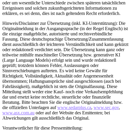
oder um wesentliche Unterschiede zwischen späteren tatsächlichen
Ereignissen und solchen zukunftsgerichteten Informationen zu
erklären, es sei denn, dies ist nach geltendem Recht erforderlich.
Hinweis/Disclaimer zur Übersetzung (inkl. KI-Unterstützung): Die
Originalmeldung in der Ausgangssprache (in der Regel Englisch) ist
die einzige maßgebliche, autorisierte und rechtsverbindliche
Fassung. Diese deutschsprachige Übersetzung/Zusammenfassung
dient ausschließlich der leichteren Verständlichkeit und kann gekürzt
oder redaktionell verdichtet sein. Die Übersetzung kann ganz oder
teilweise mithilfe maschineller Übersetzung bzw. generativer KI
(Large Language Models) erfolgt sein und wurde redaktionell
geprüft; trotzdem können Fehler, Auslassungen oder
Sinnverschiebungen auftreten. Es wird keine Gewähr für
Richtigkeit, Vollständigkeit, Aktualität oder Angemessenheit
übernommen; Haftungsansprüche sind ausgeschlossen (auch bei
Fahrlässigkeit), maßgeblich ist stets die Originalfassung. Diese
Mitteilung stellt weder eine Kauf- noch eine Verkaufsempfehlung
dar und ersetzt keine rechtliche, steuerliche oder finanzielle
Beratung. Bitte beachten Sie die englische Originalmeldung bzw.
die offiziellen Unterlagen auf
www.sedarplus.ca
,
www.sec.gov
,
www.asx.com.au
oder auf der Website des Emittenten; bei
Abweichungen gilt ausschließlich das Original.
Verantwortlicher für diese Pressemitteilung: