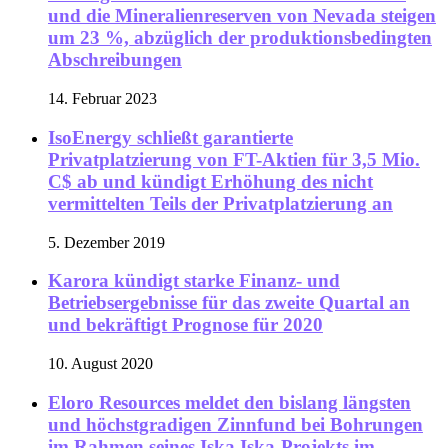
und die Mineralienreserven von Nevada steigen
um 23 %, abzüglich der produktionsbedingten
Abschreibungen
14. Februar 2023
IsoEnergy schließt garantierte
Privatplatzierung von FT-Aktien für 3,5 Mio.
C$ ab und kündigt Erhöhung des nicht
vermittelten Teils der Privatplatzierung an
5. Dezember 2019
Karora kündigt starke Finanz- und
Betriebsergebnisse für das zweite Quartal an
und bekräftigt Prognose für 2020
10. August 2020
Eloro Resources meldet den bislang längsten
und höchstgradigen Zinnfund bei Bohrungen
im Rahmen seines Iska Iska-Projekts im