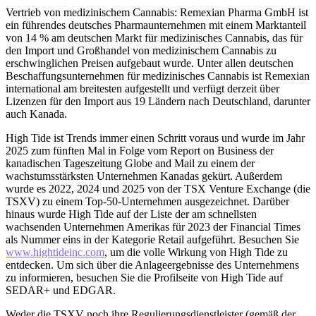
Vertrieb von medizinischem Cannabis: Remexian Pharma GmbH ist
ein führendes deutsches Pharmaunternehmen mit einem Marktanteil
von 14 % am deutschen Markt für medizinisches Cannabis, das für
den Import und Großhandel von medizinischem Cannabis zu
erschwinglichen Preisen aufgebaut wurde. Unter allen deutschen
Beschaffungsunternehmen für medizinisches Cannabis ist Remexian
international am breitesten aufgestellt und verfügt derzeit über
Lizenzen für den Import aus 19 Ländern nach Deutschland, darunter
auch Kanada.
High Tide ist Trends immer einen Schritt voraus und wurde im Jahr
2025 zum fünften Mal in Folge vom Report on Business der
kanadischen Tageszeitung Globe and Mail zu einem der
wachstumsstärksten Unternehmen Kanadas gekürt. Außerdem
wurde es 2022, 2024 und 2025 von der TSX Venture Exchange (die
TSXV) zu einem Top-50-Unternehmen ausgezeichnet. Darüber
hinaus wurde High Tide auf der Liste der am schnellsten
wachsenden Unternehmen Amerikas für 2023 der Financial Times
als Nummer eins in der Kategorie Retail aufgeführt. Besuchen Sie
www.hightideinc.com
, um die volle Wirkung von High Tide zu
entdecken. Um sich über die Anlageergebnisse des Unternehmens
zu informieren, besuchen Sie die Profilseite von High Tide auf
SEDAR+ und EDGAR.
Weder die TSXV noch ihre Regulierungsdienstleister (gemäß der