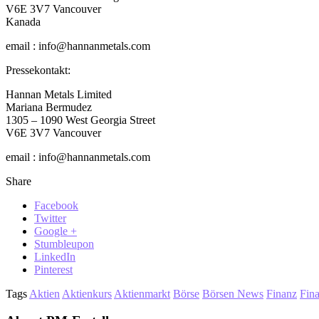
V6E 3V7 Vancouver
Kanada
email : info@hannanmetals.com
Pressekontakt:
Hannan Metals Limited
Mariana Bermudez
1305 – 1090 West Georgia Street
V6E 3V7 Vancouver
email : info@hannanmetals.com
Share
Facebook
Twitter
Google +
Stumbleupon
LinkedIn
Pinterest
Tags
Aktien
Aktienkurs
Aktienmarkt
Börse
Börsen News
Finanz
Fin