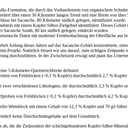
llo-Formation, die durch das Vorhandensein von organischem Schuttmate
reliert über einen 30 Kilometer langen Trend und eine Breite von über
chluss bei Sacanche, 80 Kilometer südlich gelegen, identifiziert wurde;
andstein mit einem Kupfer-Silber-Zielgebiet identifiziert. Dieses Gebiet
bei Sacanche South, 80 km südlich gelegen, entdeckt wurden.
die seismische Daten mit moderner Fernbeobachtung der Oberfläche aus h
it Anfang dieses Jahres auf das Sacanche-Gebiet konzentrierte, entwi
in-Projekt. Natürlich freuen wir uns darauf, zum richtigen Zeitpunkt 
ung durchzuführen. In der Zwischenzeit erwägt und plant das Unterne
ne 5-Kilometer-Querstreichbreite definiert:
roben von Felsblöcken (>0,1 % Kupfer) durchschnittlich 2,7 % Kupfer 
 zwei verschiedenen Lithologien, die durchschnittlich 3,3 % Kupfer u
ürfproben von Felsblöcken (>0,1 % Kupfer) durchschnittlich 4,2 % Kup
hiefer-Wirtsblock mit einem Gehalt von 12,3 % Kupfer und 70 g/t Silb
einlich keine Durchschnittsgehalte auf dem Grundstück.
 ab, die die Zielposition der schichtgebundenen Kupfer-Silber-Minera