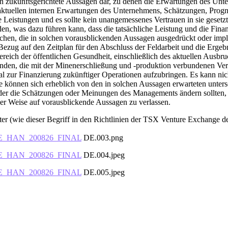
nen zukunftsgerichtete Aussagen dar, zu denen die Erwartungen des Unt
r aktuellen internen Erwartungen des Unternehmens, Schätzungen, Pro
e Leistungen und es sollte kein unangemessenes Vertrauen in sie gese
, was dazu führen kann, dass die tatsächliche Leistung und die Fina
chen, die in solchen vorausblickenden Aussagen ausgedrückt oder impl
ezug auf den Zeitplan für den Abschluss der Feldarbeit und die Ergeb
ch der öffentlichen Gesundheit, einschließlich des aktuellen Ausbru
den, die mit der Minenerschließung und -produktion verbundenen Verb
l zur Finanzierung zukünftiger Operationen aufzubringen. Es kann nicht
sse können sich erheblich von den in solchen Aussagen erwarteten unt
oder die Schätzungen oder Meinungen des Managements ändern sollten, es
er Weise auf vorausblickende Aussagen zu verlassen.
r (wie dieser Begriff in den Richtlinien der TSX Venture Exchange de
0_DE_HAN_200826_FINAL
DE.003.png
0_DE_HAN_200826_FINAL
DE.004.jpeg
0_DE_HAN_200826_FINAL
DE.005.jpeg