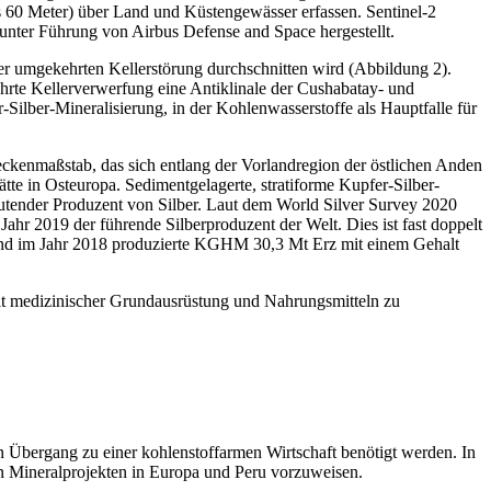
is 60 Meter) über Land und Küstengewässer erfassen. Sentinel-2
unter Führung von Airbus Defense and Space hergestellt.
ner umgekehrten Kellerstörung durchschnitten wird (Abbildung 2).
hrte Kellerverwerfung eine Antiklinale der Cushabatay- und
r-Silber-Mineralisierung, in der Kohlenwasserstoffe als Hauptfalle für
ckenmaßstab, das sich entlang der Vorlandregion der östlichen Anden
te in Osteuropa. Sedimentgelagerte, stratiforme Kupfer-Silber-
eutender Produzent von Silber. Laut dem World Silver Survey 2020
r 2019 der führende Silberproduzent der Welt. Dies ist fast doppelt
 und im Jahr 2018 produzierte KGHM 30,3 Mt Erz mit einem Gehalt
it medizinischer Grundausrüstung und Nahrungsmitteln zu
n Übergang zu einer kohlenstoffarmen Wirtschaft benötigt werden. In
on Mineralprojekten in Europa und Peru vorzuweisen.