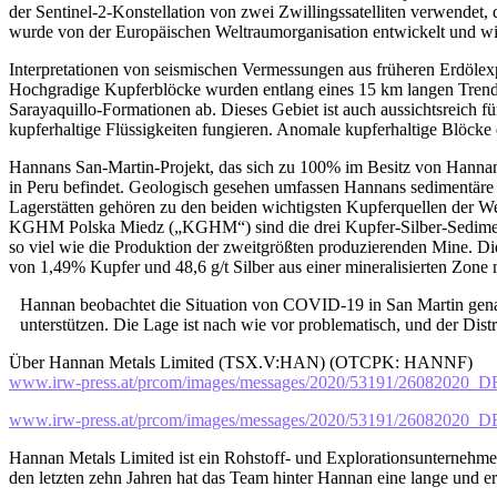
der Sentinel-2-Konstellation von zwei Zwillingssatelliten verwendet,
wurde von der Europäischen Weltraumorganisation entwickelt und wir
Interpretationen von seismischen Vermessungen aus früheren Erdölexp
Hochgradige Kupferblöcke wurden entlang eines 15 km langen Trends l
Sarayaquillo-Formationen ab. Dieses Gebiet ist auch aussichtsreich für
kupferhaltige Flüssigkeiten fungieren. Anomale kupferhaltige Blöcke
Hannans San-Martin-Projekt, das sich zu 100% im Besitz von Hannan 
in Peru befindet. Geologisch gesehen umfassen Hannans sedimentäre K
Lagerstätten gehören zu den beiden wichtigsten Kupferquellen der We
KGHM Polska Miedz („KGHM“) sind die drei Kupfer-Silber-Sediment-La
so viel wie die Produktion der zweitgrößten produzierenden Mine. 
von 1,49% Kupfer und 48,6 g/t Silber aus einer mineralisierten Zone m
Hannan beobachtet die Situation von COVID-19 in San Martin gena
unterstützen. Die Lage ist nach wie vor problematisch, und der Distri
Über Hannan Metals Limited (TSX.V:HAN) (OTCPK: HANNF)
www.irw-press.at/prcom/images/messages/2020/53191/2608202
www.irw-press.at/prcom/images/messages/2020/53191/2608202
Hannan Metals Limited ist ein Rohstoff- und Explorationsunternehmen
den letzten zehn Jahren hat das Team hinter Hannan eine lange und 