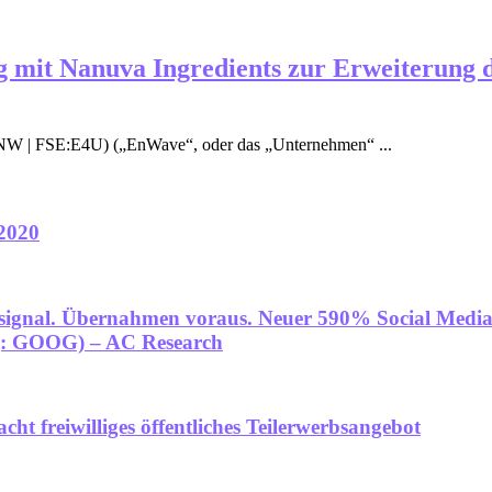
 mit Nanuva Ingredients zur Erweiterung d
NW | FSE:E4U) („EnWave“, oder das „Unternehmen“ ...
2020
ufsignal. Übernahmen voraus. Neuer 590% Social Medi
: GOOG) – AC Research
t freiwilliges öffentliches Teilerwerbsangebot