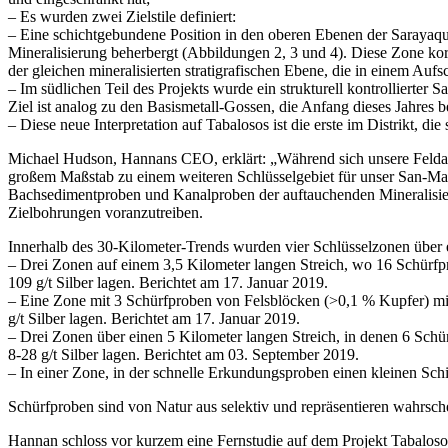
– Es wurden zwei Zielstile definiert:
– Eine schichtgebundene Position in den oberen Ebenen der Sarayaqui
Mineralisierung beherbergt (Abbildungen 2, 3 und 4). Diese Zone kor
der gleichen mineralisierten stratigrafischen Ebene, die in einem Aufs
– Im südlichen Teil des Projekts wurde ein strukturell kontrollierter S
Ziel ist analog zu den Basismetall-Gossen, die Anfang dieses Jahres 
– Diese neue Interpretation auf Tabalosos ist die erste im Distrikt, 
Michael Hudson, Hannans CEO, erklärt: „Während sich unsere Feldarbe
großem Maßstab zu einem weiteren Schlüsselgebiet für unser San-Mart
Bachsedimentproben und Kanalproben der auftauchenden Mineralisier
Zielbohrungen voranzutreiben.
Innerhalb des 30-Kilometer-Trends wurden vier Schlüsselzonen über ei
– Drei Zonen auf einem 3,5 Kilometer langen Streich, wo 16 Schürfp
109 g/t Silber lagen. Berichtet am 17. Januar 2019.
– Eine Zone mit 3 Schürfproben von Felsblöcken (>0,1 % Kupfer) mit
g/t Silber lagen. Berichtet am 17. Januar 2019.
– Drei Zonen über einen 5 Kilometer langen Streich, in denen 6 Sch
8-28 g/t Silber lagen. Berichtet am 03. September 2019.
– In einer Zone, in der schnelle Erkundungsproben einen kleinen Sc
Schürfproben sind von Natur aus selektiv und repräsentieren wahrsch
Hannan schloss vor kurzem eine Fernstudie auf dem Projekt Tabalosos