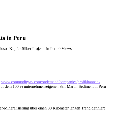
ts in Peru
losos Kupfer-Silber Projekts in Peru
0 Views
–
www.commodity-tv.com/ondemand/companies/profil/hannan-
ts auf dem 100 % unternehmenseigenen San-Martin-Sediment in Peru
er-Mineralisierung über einen 30 Kilometer langen Trend definiert