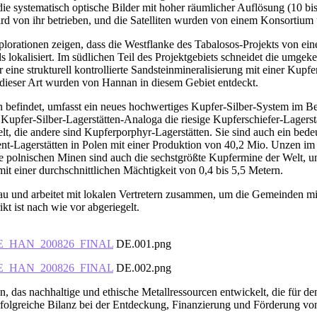
 die systematisch optische Bilder mit hoher räumlicher Auflösung (10 b
d von ihr betrieben, und die Satelliten wurden von einem Konsortium 
lorationen zeigen, dass die Westflanke des Tabalosos-Projekts von ei
okalisiert. Im südlichen Teil des Projektgebiets schneidet die umgeke
 eine strukturell kontrollierte Sandsteinmineralisierung mit einer Kupfe
 dieser Art wurden von Hannan in diesem Gebiet entdeckt.
befindet, umfasst ein neues hochwertiges Kupfer-Silber-System im Be
upfer-Silber-Lagerstätten-Analoga die riesige Kupferschiefer-Lagerstät
lt, die andere sind Kupferporphyr-Lagerstätten. Sie sind auch ein bed
gerstätten in Polen mit einer Produktion von 40,2 Mio. Unzen im Jah
Die polnischen Minen sind auch die sechstgrößte Kupfermine der Welt,
it einer durchschnittlichen Mächtigkeit von 0,4 bis 5,5 Metern.
u und arbeitet mit lokalen Vertretern zusammen, um die Gemeinden m
kt ist nach wie vor abgeriegelt.
0_DE_HAN_200826_FINAL
DE.001.png
0_DE_HAN_200826_FINAL
DE.002.png
, das nachhaltige und ethische Metallressourcen entwickelt, die für de
erfolgreiche Bilanz bei der Entdeckung, Finanzierung und Förderung v