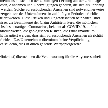
ernehmens hinsichtlich der zukünftigen Leistung auf der Grundlage
gnosen, Annahmen und Überzeugungen gehören, die sich als unrichtig
tzt werden. Solche vorausblickenden Aussagen sind notwendigerweise
nzergebnisse des Unternehmens in zukünftigen Perioden erheblich
iziert werden. Diese Risiken und Ungewissheiten beinhalten, sind
nisse, die Bewilligung der Claim-Anträge in Peru, die möglichen
chs des neuartigen Coronavirus, bekannt als COVID-19, auf die
indlichkeiten, die geologischen Risiken, die Finanzmärkte im
 garantiert werden, dass sich vorausblickende Aussagen als richtig
erscheiden. Das Unternehmen übernimmt keine Verpflichtung,
 sei denn, dies ist durch geltende Wertpapiergesetze
finiert ist) übernehmen die Verantwortung für die Angemessenheit