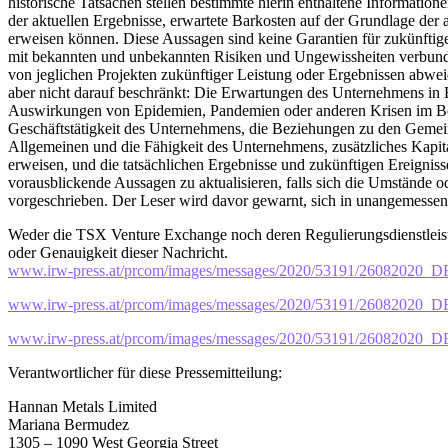
historische Tatsachen stellen bestimmte hierin enthaltene Informatio
der aktuellen Ergebnisse, erwartete Barkosten auf der Grundlage de
erweisen können. Diese Aussagen sind keine Garantien für zukünftig
mit bekannten und unbekannten Risiken und Ungewissheiten verbunden
von jeglichen Projekten zukünftiger Leistung oder Ergebnissen abwei
aber nicht darauf beschränkt: Die Erwartungen des Unternehmens in B
Auswirkungen von Epidemien, Pandemien oder anderen Krisen im Berei
Geschäftstätigkeit des Unternehmens, die Beziehungen zu den Gemein
Allgemeinen und die Fähigkeit des Unternehmens, zusätzliches Kapita
erweisen, und die tatsächlichen Ergebnisse und zukünftigen Ereigni
vorausblickende Aussagen zu aktualisieren, falls sich die Umstände 
vorgeschrieben. Der Leser wird davor gewarnt, sich in unangemessen
Weder die TSX Venture Exchange noch deren Regulierungsdienstleiste
oder Genauigkeit dieser Nachricht.
www.irw-press.at/prcom/images/messages/2020/53191/2608202
www.irw-press.at/prcom/images/messages/2020/53191/2608202
www.irw-press.at/prcom/images/messages/2020/53191/2608202
Verantwortlicher für diese Pressemitteilung:
Hannan Metals Limited
Mariana Bermudez
1305 – 1090 West Georgia Street