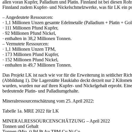
allen voran Kupfer, Palladium und Platin. Finnland ist bei diesen Roh
Finnland zudem Kupfer- und Nickelschmelzwerke, was für LK ein pote
– Angedeutete Ressourcen:
· 1,1 Millionen Unzen gesamte Edelmetalle (Palladium + Platin + Go
· 111 Millionen Pfund Kupfer,
· 92 Millionen Pfund Nickel,
· enthalten in 38,2 Millionen Tonnen.
– Vermutete Ressourcen:
· 1,1 Millionen Unzen TPM,
· 173 Millionen Pfund Kupfer,
· 152 Millionen Pfund Nickel,
· enthalten in 49,7 Millionen Tonnen.
Das Projekt LK ist nach wie vor für die Erweiterung in seitlicher Ric
(Abbildung 1). Die Lagerstätte Haukiaho deckt derzeit nur 2 Kilomete
wurden, wurden nur auf ihren Kupfer- und Nickelgehalt erprobt. Ein
bedeutende Platin- und Palladiumgehalte.
Mineralressourcenschätzung vom 25. April 2022:
Tabelle 1a. MRE 2022 für LK
MINERALRESSOURCENSCHÄTZUNG – April 2022
Tonnen und Gehalt
Tonnen (Mio. t) Pd Pt Au TPM Cu Ni Co