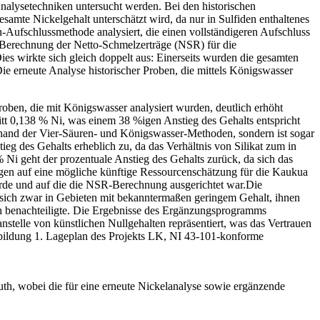
alysetechniken untersucht werden. Bei den historischen
mte Nickelgehalt unterschätzt wird, da nur in Sulfiden enthaltenes
ufschlussmethode analysiert, die einen vollständigeren Aufschluss
r Berechnung der Netto-Schmelzerträge (NSR) für die
s wirkte sich gleich doppelt aus: Einerseits wurden die gesamten
ie erneute Analyse historischer Proben, die mittels Königswasser
oben, die mit Königswasser analysiert wurden, deutlich erhöht
nitt 0,138 % Ni, was einem 38 %igen Anstieg des Gehalts entspricht
nhand der Vier-Säuren- und Königswasser-Methoden, sondern ist sogar
eg des Gehalts erheblich zu, da das Verhältnis von Silikat zum in
 Ni geht der prozentuale Anstieg des Gehalts zurück, da sich das
ngen auf eine mögliche künftige Ressourcenschätzung für die Kaukua
rde und auf die die NSR-Berechnung ausgerichtet war.Die
 sich zwar in Gebieten mit bekanntermaßen geringem Gehalt, ihnen
h benachteiligte. Die Ergebnisse des Ergänzungsprogramms
nstelle von künstlichen Nullgehalten repräsentiert, was das Vertrauen
bbildung 1. Lageplan des Projekts LK, NI 43-101-konforme
h, wobei die für eine erneute Nickelanalyse sowie ergänzende