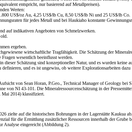
uivalent entspricht, nur basierend auf Metallpreisen).
enden Werten:
, 1.800 US$/oz Au, 4,25 US$/lb Cu, 8,50 US$/lb Ni und 25 US$/lb Co.
nnungsraten für jedes Metall und bei Haukiaho konstante Gewinnungs
rend auf indikativen Angeboten von Schmelzwerken.
Gold.
mmen ergeben.
nachgewiesene wirtschaftliche Tragfähigkeit. Die Schätzung der Miner
e Fragen wesentlich beeinflusst werden.
n dieser Schätzung sind konzeptioneller Natur, und es wurden keine a
efinieren, und es ist ungewiss, ob weitere Explorationsarbeiten dazu 
sicht von Sean Horan, P.Geo., Technical Manager of Geology bei SLR 
 Sinne von NI 43-101. Die Mineralressourcenschätzung in der Pressemi
Mai 2014) klassifiziert.
ielte auf die historischen Bohrungen in der Lagerstätte Kaukua ab, 
zial für die Ermittlung zusätzlicher Ressourcen innerhalb der Grube
r Analyse eingereicht (Abbildung 2).