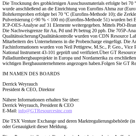
Die Trocknung des grobkörnigen Ausschussmaterials erfolgte bei 70 
wurde anschließend an die Einrichtung von Eurofins Ahma zur (Eur
Bohrkernproben erfolgte bei 70 °C (Eurofins-Methode 10); die Zerkle
Pulverisierung (>90 % < 100 m) (Eurofins-Methode 51) wurden bei 
ICP-OES-Analyse auf 31 Elemente weitergegeben. Mittels PbO-Brandp
Die Nachweisgrenze für Au, Pd und Pt betrug 20 ppb. Die 705P-Analy
Qualitätssicherung/Qualitätskontrolle wurden von CDN Resource Lab
Mitarbeitern des Unternehmens in die Probencharge eingefügt. Die An
Fachinformationen wurden von Neil Pettigrew, M.Sc., P. Geo., Vice Pr
National Instrument 43-101 geprüft und verifiziert.Über GT Resource
Palladiumbergbauprojekte in Europa und Nordamerika zu erschließen. 
wichtigen Bergbauunternehmens angezogen haben.Folgen Sie GT Res
IM NAMEN DES BOARDS
Derrick Weyrauch
President & CEO, Direktor
Nähere Informationen erhalten Sie über:
Derrick Weyrauch, President & CEO
E-Mail:
info@GTResourcesinc.com
Die TSX Venture Exchange und deren Marktregulierungsbehörde (in 
oder Genauigkeit dieser Meldung.