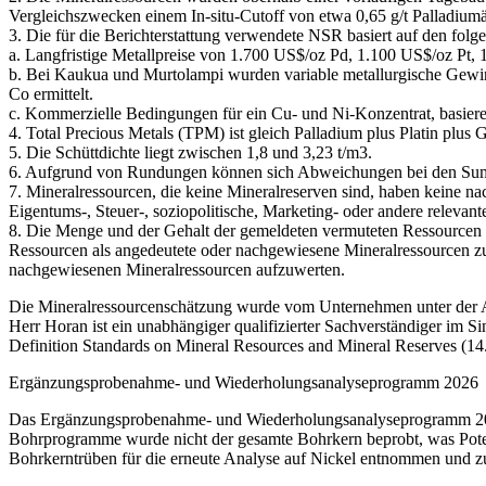
Vergleichszwecken einem In-situ-Cutoff von etwa 0,65 g/t Palladiumäq
3. Die für die Berichterstattung verwendete NSR basiert auf den folg
a. Langfristige Metallpreise von 1.700 US$/oz Pd, 1.100 US$/oz Pt
b. Bei Kaukua und Murtolampi wurden variable metallurgische Gewi
Co ermittelt.
c. Kommerzielle Bedingungen für ein Cu- und Ni-Konzentrat, basie
4. Total Precious Metals (TPM) ist gleich Palladium plus Platin plus 
5. Die Schüttdichte liegt zwischen 1,8 und 3,23 t/m3.
6. Aufgrund von Rundungen können sich Abweichungen bei den Su
7. Mineralressourcen, die keine Mineralreserven sind, haben keine 
Eigentums-, Steuer-, soziopolitische, Marketing- oder andere relevant
8. Die Menge und der Gehalt der gemeldeten vermuteten Ressourcen i
Ressourcen als angedeutete oder nachgewiesene Mineralressourcen zu d
nachgewiesenen Mineralressourcen aufzuwerten.
Die Mineralressourcenschätzung wurde vom Unternehmen unter der Auf
Herr Horan ist ein unabhängiger qualifizierter Sachverständiger im
Definition Standards on Mineral Resources and Mineral Reserves (14. 
Ergänzungsprobenahme- und Wiederholungsanalyseprogramm 2026
Das Ergänzungsprobenahme- und Wiederholungsanalyseprogramm 2026 z
Bohrprogramme wurde nicht der gesamte Bohrkern beprobt, was Poten
Bohrkerntrüben für die erneute Analyse auf Nickel entnommen und zu