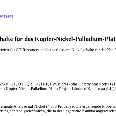
hemen
halte für das Kupfer-Nickel-Palladium-Pla
iviert
für GT Resources meldet verbesserte Nickelgehalte für das Kupf
(TSX-V: GT, OTCQB: CGTRF, FWB: 7N1) (das Unternehmen oder GT) freu
Kupfer-Nickel-Palladium-Platin-Projekt Läntinen Koillismaa (LK) i
 erneute Analyse auf Nickel (4.588 Proben) sowie ergänzende Proben
ierung der Analysetechniken, die in der Lagerstätte Kaukua angewend