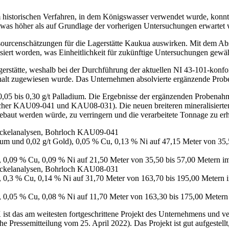
historischen Verfahren, in dem Königswasser verwendet wurde, konnte
 etwas höher als auf Grundlage der vorherigen Untersuchungen erwartet
ssourcenschätzungen für die Lagerstätte Kaukua auswirken. Mit dem Ab
iert worden, was Einheitlichkeit für zukünftige Untersuchungen gewähr
gerstätte, weshalb bei der Durchführung der aktuellen NI 43-101-konf
halt zugewiesen wurde. Das Unternehmen absolvierte ergänzende Probe
,05 bis 0,30 g/t Palladium. Die Ergebnisse der ergänzenden Probenahm
löcher KAU09-041 und KAU08-031). Die neuen breiteren mineralisierten
ebaut werden würde, zu verringern und die verarbeitete Tonnage zu er
Nickelanalysen, Bohrloch KAU09-041
ladium und 0,02 g/t Gold), 0,05 % Cu, 0,13 % Ni auf 47,15 Meter von 3
ld), 0,09 % Cu, 0,09 % Ni auf 21,50 Meter von 35,50 bis 57,00 Metern 
Nickelanalysen, Bohrloch KAU08-031
ld), 0,3 % Cu, 0,14 % Ni auf 31,70 Meter von 163,70 bis 195,00 Metern
ld), 0,05 % Cu, 0,08 % Ni auf 11,70 Meter von 163,30 bis 175,00 Meter
K ist das am weitesten fortgeschrittene Projekt des Unternehmens und 
 Pressemitteilung vom 25. April 2022). Das Projekt ist gut aufgestell