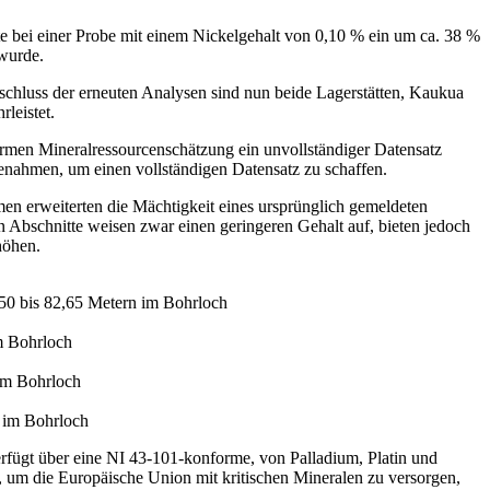
 bei einer Probe mit einem Nickelgehalt von 0,10 % ein um ca. 38 %
 wurde.
schluss der erneuten Analysen sind nun beide Lagerstätten, Kaukua
leistet.
ormen Mineralressourcenschätzung ein unvollständiger Datensatz
nahmen, um einen vollständigen Datensatz zu schaffen.
en erweiterten die Mächtigkeit eines ursprünglich gemeldeten
 Abschnitte weisen zwar einen geringeren Gehalt auf, bieten jedoch
höhen.
5,50 bis 82,65 Metern im Bohrloch
im Bohrloch
 im Bohrloch
n im Bohrloch
verfügt über eine NI 43-101-konforme, von Palladium, Platin und
t, um die Europäische Union mit kritischen Mineralen zu versorgen,