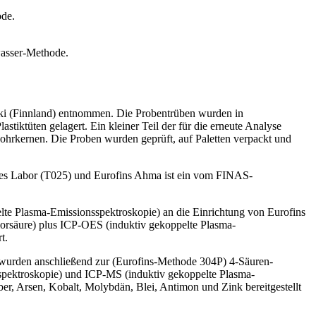
ode.
wasser-Methode.
ski (Finnland) entnommen. Die Probentrüben wurden in
tiktüten gelagert. Ein kleiner Teil der für die erneute Analyse
rkernen. Die Proben wurden geprüft, auf Paletten verpackt und
tes Labor (T025) und Eurofins Ahma ist ein vom FINAS-
te Plasma-Emissionsspektroskopie) an die Einrichtung von Eurofins
lorsäure) plus ICP-OES (induktiv gekoppelte Plasma-
t.
e wurden anschließend zur (Eurofins-Methode 304P) 4-Säuren-
sspektroskopie) und ICP-MS (induktiv gekoppelte Plasma-
ber, Arsen, Kobalt, Molybdän, Blei, Antimon und Zink bereitgestellt