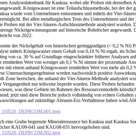
nen Analysedatenbank für Kaukua, wobei alle Proben mit denselben An
wandt. Königswasser ist eine Teilaufschlussmethode, bei der der gesa
aukua wurde vom Unternehmen entnommen und mittels der Vier-Säuren-A
 ermöglicht. Bei allen metallurgischen Tests des Unternehmens und de
 Proben mit der Vier-Säuren-Aufschlussmethode analysiert wurden. Die
 strenge Nickelgewinnungsrate auf historische Bohrlöcher angewandt. D
Bericht von 2022.
nnte der Nickelgehalt von historischen geringgradigen (< 0,2 % Ni) Pr
Analyse mittels Königswasser einen Gehalt von 0,10 % Ni ergab, im Sch
tieg von ca. 30 % auf Grundlage eingeschränkter früherer Analysen a
ermittelten Wert von weniger als 0,1 % Ni nimmt der prozentuale Ansti
ben mit einem anhand Königswasser ermittelten Wert von mehr als 0,2 %
Diese Untersuchungsergebnisse werden nachweislich positive Auswirku
th Zone herrschen, die anhand der Vier-Säuren-Methode analysiert wu
er Vergangenheit nur teilweise beprobt wurden. Diese Proben befanden
wiesen, was diese Gebiete im Rahmen des Ressourcenmodells künstlic
end; jetzt sind diese Bereiche jedoch vollständig von echten Gehalten a
ve Auswirkungen auf zukünftige Abraum-Erz-Verhältnisse haben wird.A
ces_110526_DEPRCOM.001.jpeg
ch eine Grube begrenzte Mineralressource bei Kaukua und Kaukua Sout
hrlöcher KAU09-041 und KAU08-031 hervorgehoben sind.
ces_110526_DEPRCOM.002.jpeg