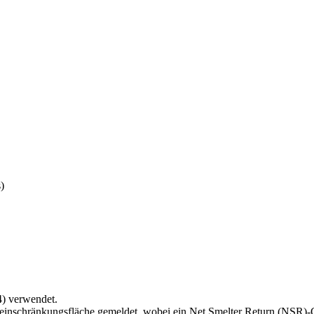
)
4) verwendet.
aueinschränkungsfläche gemeldet, wobei ein Net Smelter Return (NSR