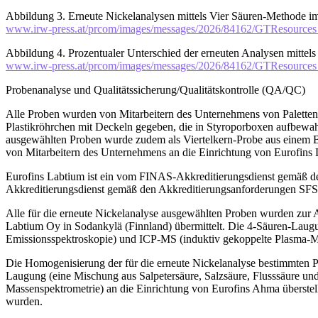
Abbildung 3. Erneute Nickelanalysen mittels Vier Säuren-Methode im
www.irw-press.at/prcom/images/messages/2026/84162/GTResour
Abbildung 4. Prozentualer Unterschied der erneuten Analysen mittel
www.irw-press.at/prcom/images/messages/2026/84162/GTResour
Probenanalyse und Qualitätssicherung/Qualitätskontrolle (QA/QC)
Alle Proben wurden von Mitarbeitern des Unternehmens von Paletten
Plastikröhrchen mit Deckeln gegeben, die in Styroporboxen aufbewahrt
ausgewählten Proben wurde zudem als Viertelkern-Probe aus einem 
von Mitarbeitern des Unternehmens an die Einrichtung von Eurofins 
Eurofins Labtium ist ein vom FINAS-Akkreditierungsdienst gemäß 
Akkreditierungsdienst gemäß den Akkreditierungsanforderungen SFS
Alle für die erneute Nickelanalyse ausgewählten Proben wurden zur
Labtium Oy in Sodankylä (Finnland) übermittelt. Die 4-Säuren-Laugu
Emissionsspektroskopie) und ICP-MS (induktiv gekoppelte Plasma-M
Die Homogenisierung der für die erneute Nickelanalyse bestimmten P
Laugung (eine Mischung aus Salpetersäure, Salzsäure, Flusssäure u
Massenspektrometrie) an die Einrichtung von Eurofins Ahma überstellt
wurden.