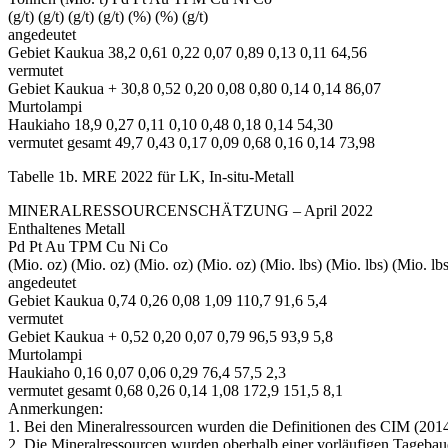
(g/t) (g/t) (g/t) (g/t) (%) (%) (g/t)
angedeutet
Gebiet Kaukua 38,2 0,61 0,22 0,07 0,89 0,13 0,11 64,56
vermutet
Gebiet Kaukua + 30,8 0,52 0,20 0,08 0,80 0,14 0,14 86,07
Murtolampi
Haukiaho 18,9 0,27 0,11 0,10 0,48 0,18 0,14 54,30
vermutet gesamt 49,7 0,43 0,17 0,09 0,68 0,16 0,14 73,98
Tabelle 1b. MRE 2022 für LK, In-situ-Metall
MINERALRESSOURCENSCHÄTZUNG – April 2022
Enthaltenes Metall
Pd Pt Au TPM Cu Ni Co
(Mio. oz) (Mio. oz) (Mio. oz) (Mio. oz) (Mio. lbs) (Mio. lbs) (Mio. lbs
angedeutet
Gebiet Kaukua 0,74 0,26 0,08 1,09 110,7 91,6 5,4
vermutet
Gebiet Kaukua + 0,52 0,20 0,07 0,79 96,5 93,9 5,8
Murtolampi
Haukiaho 0,16 0,07 0,06 0,29 76,4 57,5 2,3
vermutet gesamt 0,68 0,26 0,14 1,08 172,9 151,5 8,1
Anmerkungen:
1. Bei den Mineralressourcen wurden die Definitionen des CIM (201
2. Die Mineralressourcen wurden oberhalb einer vorläufigen Tageb