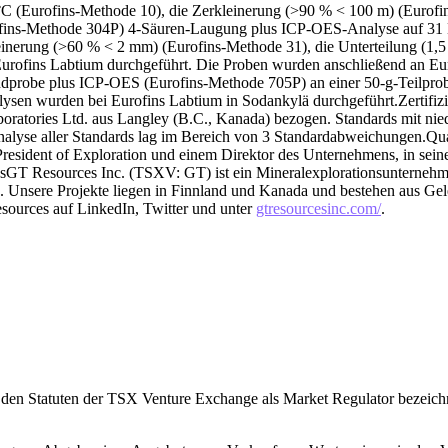
°C (Eurofins-Methode 10), die Zerkleinerung (>90 % < 100 m) (Eurofi
ofins-Methode 304P) 4-Säuren-Laugung plus ICP-OES-Analyse auf 31 
inerung (>60 % < 2 mm) (Eurofins-Methode 31), die Unterteilung (1,5 
Eurofins Labtium durchgeführt. Die Proben wurden anschließend an E
robe plus ICP-OES (Eurofins-Methode 705P) an einer 50-g-Teilprobe l
sen wurden bei Eurofins Labtium in Sodankylä durchgeführt.Zertifizie
oratories Ltd. aus Langley (B.C., Kanada) bezogen. Standards mit ni
alyse aller Standards lag im Bereich von 3 Standardabweichungen.Quali
esident of Exploration und einem Direktor des Unternehmens, in seiner
sGT Resources Inc. (TSXV: GT) ist ein Mineralexplorationsunternehmen,
Unsere Projekte liegen in Finnland und Kanada und bestehen aus Gelegen
ources auf LinkedIn, Twitter und unter
gtresourcesinc.com/
.
den Statuten der TSX Venture Exchange als Market Regulator bezeichn