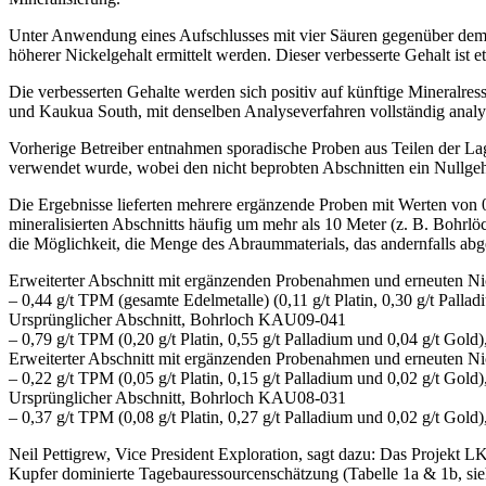
Unter Anwendung eines Aufschlusses mit vier Säuren gegenüber dem 
höherer Nickelgehalt ermittelt werden. Dieser verbesserte Gehalt ist
Die verbesserten Gehalte werden sich positiv auf künftige Mineralre
und Kaukua South, mit denselben Analyseverfahren vollständig analys
Vorherige Betreiber entnahmen sporadische Proben aus Teilen der La
verwendet wurde, wobei den nicht beprobten Abschnitten ein Nullge
Die Ergebnisse lieferten mehrere ergänzende Proben mit Werten von 0
mineralisierten Abschnitts häufig um mehr als 10 Meter (z. B. Bohr
die Möglichkeit, die Menge des Abraummaterials, das andernfalls abg
Erweiterter Abschnitt mit ergänzenden Probenahmen und erneuten 
– 0,44 g/t TPM (gesamte Edelmetalle) (0,11 g/t Platin, 0,30 g/t Pal
Ursprünglicher Abschnitt, Bohrloch KAU09-041
– 0,79 g/t TPM (0,20 g/t Platin, 0,55 g/t Palladium und 0,04 g/t Go
Erweiterter Abschnitt mit ergänzenden Probenahmen und erneuten 
– 0,22 g/t TPM (0,05 g/t Platin, 0,15 g/t Palladium und 0,02 g/t Go
Ursprünglicher Abschnitt, Bohrloch KAU08-031
– 0,37 g/t TPM (0,08 g/t Platin, 0,27 g/t Palladium und 0,02 g/t Go
Neil Pettigrew, Vice President Exploration, sagt dazu: Das Projekt L
Kupfer dominierte Tagebauressourcenschätzung (Tabelle 1a & 1b, siehe