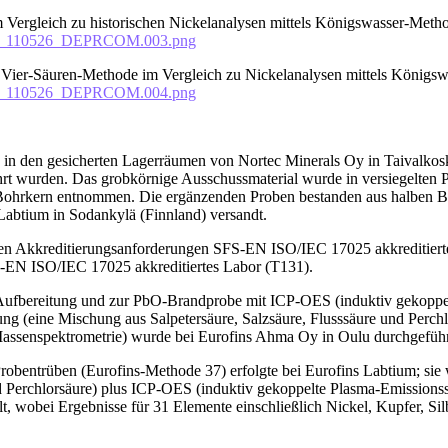
 Vergleich zu historischen Nickelanalysen mittels Königswasser-Meth
ces_110526_DEPRCOM.003.png
s Vier-Säuren-Methode im Vergleich zu Nickelanalysen mittels Königs
ces_110526_DEPRCOM.004.png
 in den gesicherten Lagerräumen von Nortec Minerals Oy in Taivalko
 wurden. Das grobkörnige Ausschussmaterial wurde in versiegelten Plas
Bohrkern entnommen. Die ergänzenden Proben bestanden aus halben Boh
Labtium in Sodankylä (Finnland) versandt.
den Akkreditierungsanforderungen SFS-EN ISO/IEC 17025 akkreditier
-EN ISO/IEC 17025 akkreditiertes Labor (T131).
 Aufbereitung und zur PbO-Brandprobe mit ICP-OES (induktiv gekoppel
ng (eine Mischung aus Salpetersäure, Salzsäure, Flusssäure und Perch
assenspektrometrie) wurde bei Eurofins Ahma Oy in Oulu durchgeführ
robentrüben (Eurofins-Methode 37) erfolgte bei Eurofins Labtium; si
nd Perchlorsäure) plus ICP-OES (induktiv gekoppelte Plasma-Emission
, wobei Ergebnisse für 31 Elemente einschließlich Nickel, Kupfer, Sil