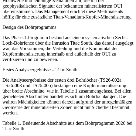
Hochwerte und leitfähige Reaktionen auf, die mit der
geophysikalischen Signatur der bekannten mineralisierten OUI
übereinstimmen. Das Management erachtet diese Merkmale als
höffig für eine zusätzliche Titan-Vanadium-Kupfer-Mineralisierung.
Design des Bohrprogramms
Das Phase-1-Programm bestand aus einem systematischen Sechs-
Loch-Bohrfence über die Intrusion Titac South, das darauf ausgelegt
war, das Vorkommen, die Verteilung und die Kontinuität der
Kupfermineralisierung innerhalb und außerhalb der OUI zu
verifizieren und zu bewerten.
Erstes Analyseergebnisse – Titac South
Die Analyseergebnisse der ersten drei Bohrlöcher (TS26-002a,
TS26-003 und TS26-005) bestätigen eine Kupfermineralisierung
über breite Abschnitte, wie in Tabelle 1 zusammengefasst. Bei allen
gemeldeten Abschnitten handelt es sich um Bohrlochlängen. Die
wahren Mächtigkeiten können derzeit aufgrund der unregelmäßigen
Geometrie der mineralisierten Zonen nicht mit Sicherheit bestimmt
werden.
Tabelle 1. Bedeutende Abschnitte aus dem Bohrprogramm 2026 bei
Titac South