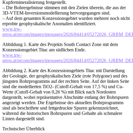
Kupfermineralisierung festgestellt.
– Die Bohrergebnisse stimmen mit den Zielen überein, die aus der
3D-VTEM-Inversionsmodellierung hervorgegangen sind.
– Auf dem gesamten Konzessionsgebiet wurden mehrere noch nicht
erprobte geophysikalische Anomalien identifiziert.
www.irw-
press.at/prcom/images/messages/2026/84414/05272026_GRBM_D
Abbildung 1. Karte des Projekts South Contact Zone mit dem
Konzessionsgebiet Titac am südlichen Ende.
www.irw-
press.at/prcom/images/messages/2026/84414/05272026_GRBM_DE
Abbildung 2. Karte des Konzessionsgebiets Titac mit Darstellung
der Geologie, der geophysikalischen Ziele (rote Polygone) und des
jüngsten Bohrprogramms auf der rechten Seite. Auf der linken Seite
sind die modellierten TiO2- (Cutoff-Gehalt von 17,5 %) und Cu-
Werte (Cutoff-Gehalt von 0,26 %) mit Blick nach Nordosten
dargestellt, wobei repräsentative Abschnitte entlang der Bohrspuren
angezeigt werden. Die Ergebnisse des aktuellen Bohrprogramms
sind als beschriftete und fettgedruckte Spuren gekennzeichnet,
während die historischen Bohrspuren und Gehalte als schmalere
Linien dargestellt sind.
Technischer Überblick