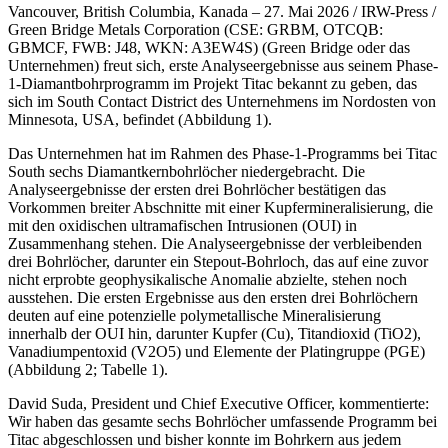
Vancouver, British Columbia, Kanada – 27. Mai 2026 / IRW-Press /
Green Bridge Metals Corporation (CSE: GRBM, OTCQB:
GBMCF, FWB: J48, WKN: A3EW4S) (Green Bridge oder das
Unternehmen) freut sich, erste Analyseergebnisse aus seinem Phase-
1-Diamantbohrprogramm im Projekt Titac bekannt zu geben, das
sich im South Contact District des Unternehmens im Nordosten von
Minnesota, USA, befindet (Abbildung 1).
Das Unternehmen hat im Rahmen des Phase-1-Programms bei Titac
South sechs Diamantkernbohrlöcher niedergebracht. Die
Analyseergebnisse der ersten drei Bohrlöcher bestätigen das
Vorkommen breiter Abschnitte mit einer Kupfermineralisierung, die
mit den oxidischen ultramafischen Intrusionen (OUI) in
Zusammenhang stehen. Die Analyseergebnisse der verbleibenden
drei Bohrlöcher, darunter ein Stepout-Bohrloch, das auf eine zuvor
nicht erprobte geophysikalische Anomalie abzielte, stehen noch
ausstehen. Die ersten Ergebnisse aus den ersten drei Bohrlöchern
deuten auf eine potenzielle polymetallische Mineralisierung
innerhalb der OUI hin, darunter Kupfer (Cu), Titandioxid (TiO2),
Vanadiumpentoxid (V2O5) und Elemente der Platingruppe (PGE)
(Abbildung 2; Tabelle 1).
David Suda, President und Chief Executive Officer, kommentierte:
Wir haben das gesamte sechs Bohrlöcher umfassende Programm bei
Titac abgeschlossen und bisher konnte im Bohrkern aus jedem