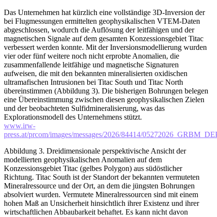
Das Unternehmen hat kürzlich eine vollständige 3D-Inversion der
bei Flugmessungen ermittelten geophysikalischen VTEM-Daten
abgeschlossen, wodurch die Auflösung der leitfähigen und der
magnetischen Signale auf dem gesamten Konzessionsgebiet Titac
verbessert werden konnte. Mit der Inversionsmodellierung wurden
vier oder fünf weitere noch nicht erprobte Anomalien, die
zusammenfallende leitfähige und magnetische Signaturen
aufweisen, die mit den bekannten mineralisierten oxidischen
ultramafischen Intrusionen bei Titac South und Titac North
übereinstimmen (Abbildung 3). Die bisherigen Bohrungen belegen
eine Übereinstimmung zwischen diesen geophysikalischen Zielen
und der beobachteten Sulfidmineralisierung, was das
Explorationsmodell des Unternehmens stützt.
www.irw-
press.at/prcom/images/messages/2026/84414/05272026_GRBM_D
Abbildung 3. Dreidimensionale perspektivische Ansicht der
modellierten geophysikalischen Anomalien auf dem
Konzessionsgebiet Titac (gelbes Polygon) aus südöstlicher
Richtung. Titac South ist der Standort der bekannten vermuteten
Mineralressource und der Ort, an dem die jüngsten Bohrungen
absolviert wurden. Vermutete Mineralressourcen sind mit einem
hohen Maß an Unsicherheit hinsichtlich ihrer Existenz und ihrer
wirtschaftlichen Abbaubarkeit behaftet. Es kann nicht davon