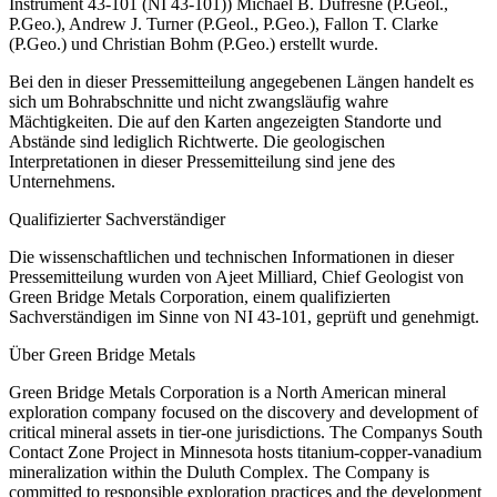
Instrument 43-101 (NI 43-101)) Michael B. Dufresne (P.Geol.,
P.Geo.), Andrew J. Turner (P.Geol., P.Geo.), Fallon T. Clarke
(P.Geo.) und Christian Bohm (P.Geo.) erstellt wurde.
Bei den in dieser Pressemitteilung angegebenen Längen handelt es
sich um Bohrabschnitte und nicht zwangsläufig wahre
Mächtigkeiten. Die auf den Karten angezeigten Standorte und
Abstände sind lediglich Richtwerte. Die geologischen
Interpretationen in dieser Pressemitteilung sind jene des
Unternehmens.
Qualifizierter Sachverständiger
Die wissenschaftlichen und technischen Informationen in dieser
Pressemitteilung wurden von Ajeet Milliard, Chief Geologist von
Green Bridge Metals Corporation, einem qualifizierten
Sachverständigen im Sinne von NI 43-101, geprüft und genehmigt.
Über Green Bridge Metals
Green Bridge Metals Corporation is a North American mineral
exploration company focused on the discovery and development of
critical mineral assets in tier-one jurisdictions. The Companys South
Contact Zone Project in Minnesota hosts titanium-copper-vanadium
mineralization within the Duluth Complex. The Company is
committed to responsible exploration practices and the development