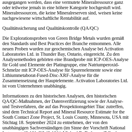
ausgegangen werden, dass eine vermutete Mineralressource ganz
oder teilweise jemals in eine höhere Kategorie hochgestuft wird.
Mineralressourcen, die keine Mineralreserven sind, weisen keine
nachgewiesene wirtschaftliche Rentabilität auf.
Qualitätssicherung und Qualitätskontrolle (QA/QC)
Die Explorationsproben von Green Bridge Metals wurden gemäß
den Standards und Best Practices der Branche entnommen. Alle
neuen Proben wurden zur geochemischen Analyse bei Activation
Laboratories Ltd. in Thunder Bay, Ontario, eingereicht. Zu den
Analysemethoden gehörten eine Brandprobe mit ICP-OES-Analyse
für Gold und Elemente der Platingruppe, eine Natriumperoxid-
Schmelze mit ICP-OES-Analyse für Spurenelemente sowie eine
Lithiummetaborat-Fused-Disc-XRF-Analyse für die
Zusammensetzung der Hauptelemente. Activation Laboratories Ltd.
ist vom Unternehmen unabhängig.
Informationen zu den historischen Analysen, den historischen
QA/QC-Maßnahmen, der Datenverifizierung sowie der Analyse-
und Testverfahren, die auf das Prospektionsgebiet Titac zutreffen,
sind dem Technical Report and Mineral Resource Estimate for the
South Contact Zone Project, St. Louis County, Minnesota, USA mit
Stichtag 18. September 2024 zu entnehmen, der von den
unabhängigen Sachverständigen (im Sinne der Vorschrift National