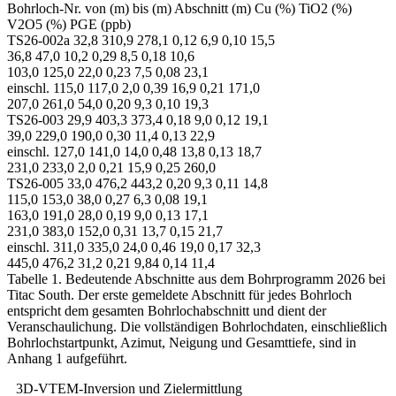
Bohrloch-Nr. von (m) bis (m) Abschnitt (m) Cu (%) TiO2 (%)
V2O5 (%) PGE (ppb)
TS26-002a 32,8 310,9 278,1 0,12 6,9 0,10 15,5
36,8 47,0 10,2 0,29 8,5 0,18 10,6
103,0 125,0 22,0 0,23 7,5 0,08 23,1
einschl. 115,0 117,0 2,0 0,39 16,9 0,21 171,0
207,0 261,0 54,0 0,20 9,3 0,10 19,3
TS26-003 29,9 403,3 373,4 0,18 9,0 0,12 19,1
39,0 229,0 190,0 0,30 11,4 0,13 22,9
einschl. 127,0 141,0 14,0 0,48 13,8 0,13 18,7
231,0 233,0 2,0 0,21 15,9 0,25 260,0
TS26-005 33,0 476,2 443,2 0,20 9,3 0,11 14,8
115,0 153,0 38,0 0,27 6,3 0,08 19,1
163,0 191,0 28,0 0,19 9,0 0,13 17,1
231,0 383,0 152,0 0,31 13,7 0,15 21,7
einschl. 311,0 335,0 24,0 0,46 19,0 0,17 32,3
445,0 476,2 31,2 0,21 9,84 0,14 11,4
Tabelle 1. Bedeutende Abschnitte aus dem Bohrprogramm 2026 bei
Titac South. Der erste gemeldete Abschnitt für jedes Bohrloch
entspricht dem gesamten Bohrlochabschnitt und dient der
Veranschaulichung. Die vollständigen Bohrlochdaten, einschließlich
Bohrlochstartpunkt, Azimut, Neigung und Gesamttiefe, sind in
Anhang 1 aufgeführt.
3D-VTEM-Inversion und Zielermittlung