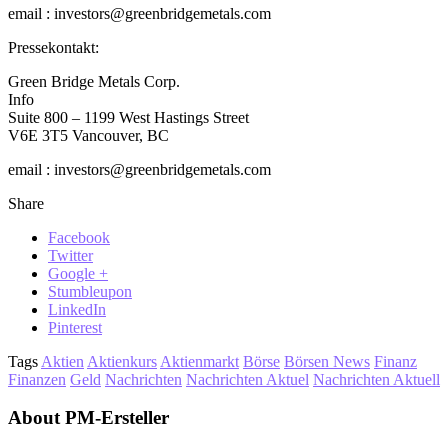
email : investors@greenbridgemetals.com
Pressekontakt:
Green Bridge Metals Corp.
Info
Suite 800 – 1199 West Hastings Street
V6E 3T5 Vancouver, BC
email : investors@greenbridgemetals.com
Share
Facebook
Twitter
Google +
Stumbleupon
LinkedIn
Pinterest
Tags
Aktien
Aktienkurs
Aktienmarkt
Börse
Börsen News
Finanz
Finanzen
Geld
Nachrichten
Nachrichten Aktuel
Nachrichten Aktuell
About PM-Ersteller