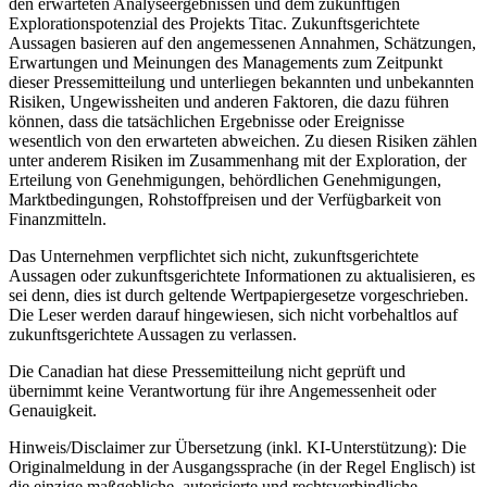
den erwarteten Analyseergebnissen und dem zukünftigen
Explorationspotenzial des Projekts Titac. Zukunftsgerichtete
Aussagen basieren auf den angemessenen Annahmen, Schätzungen,
Erwartungen und Meinungen des Managements zum Zeitpunkt
dieser Pressemitteilung und unterliegen bekannten und unbekannten
Risiken, Ungewissheiten und anderen Faktoren, die dazu führen
können, dass die tatsächlichen Ergebnisse oder Ereignisse
wesentlich von den erwarteten abweichen. Zu diesen Risiken zählen
unter anderem Risiken im Zusammenhang mit der Exploration, der
Erteilung von Genehmigungen, behördlichen Genehmigungen,
Marktbedingungen, Rohstoffpreisen und der Verfügbarkeit von
Finanzmitteln.
Das Unternehmen verpflichtet sich nicht, zukunftsgerichtete
Aussagen oder zukunftsgerichtete Informationen zu aktualisieren, es
sei denn, dies ist durch geltende Wertpapiergesetze vorgeschrieben.
Die Leser werden darauf hingewiesen, sich nicht vorbehaltlos auf
zukunftsgerichtete Aussagen zu verlassen.
Die Canadian hat diese Pressemitteilung nicht geprüft und
übernimmt keine Verantwortung für ihre Angemessenheit oder
Genauigkeit.
Hinweis/Disclaimer zur Übersetzung (inkl. KI-Unterstützung): Die
Originalmeldung in der Ausgangssprache (in der Regel Englisch) ist
die einzige maßgebliche, autorisierte und rechtsverbindliche