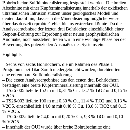
Bohrloch eine Sulfidmineralisierung festgestellt werden. Die breiten
Abschnitte mit einer Kupfermineralisierung innerhalb der oxidischen
ultramafischen Intrusion stützen unser geologisches Modell und
deuten darauf hin, dass sich die Mineralisierung möglicherweise
über das derzeit erprobte Gebiet hinaus erstrecken könnte. Da die
Analyseergebnisse der letzten drei Bohrlöcher, einschließlich einer
Stepout-Bohrung zur Erprobung einer neuen geophysikalischen
Anomalie, noch ausstehen, treten wir in eine wichtige Phase bei der
Bewertung des potenziellen Ausmaßes des Systems ein.
Highlights
– Sechs von sechs Bohrlöchern, die im Rahmen des Phase-1-
Programms bei Titac South niedergebracht wurden, durchteuften
eine erkennbare Sulfidmineralisierung.
– Die ersten Analyseergebnisse aus den ersten drei Bohrlöchern
bestätigen eine breite Kupfermineralisierung innerhalb der OUI.
– TS26-005 lieferte 152 m mit 0,31 % Cu, 13,7 % TiO2 und 0,15 %
V2O5.
– TS26-003 lieferte 190 m mit 0,30 % Cu, 11,4 % TiO2 und 0,13 %
V2O5, einschließlich 14,0 m mit 0,48 % Cu, 13,8 % TiO2 und 0,13
% V2O5.
– TS26-002a lieferte 54,0 m mit 0,20 % Cu, 9,3 % TiO2 und 0,10
% V2O5.
– Innerhalb der OUI wurde über breite Bohrabschnitte eine