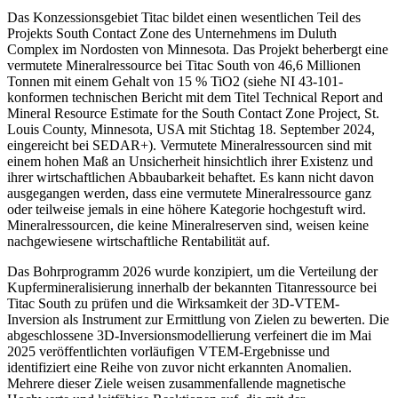
Das Konzessionsgebiet Titac bildet einen wesentlichen Teil des
Projekts South Contact Zone des Unternehmens im Duluth
Complex im Nordosten von Minnesota. Das Projekt beherbergt eine
vermutete Mineralressource bei Titac South von 46,6 Millionen
Tonnen mit einem Gehalt von 15 % TiO2 (siehe NI 43-101-
konformen technischen Bericht mit dem Titel Technical Report and
Mineral Resource Estimate for the South Contact Zone Project, St.
Louis County, Minnesota, USA mit Stichtag 18. September 2024,
eingereicht bei SEDAR+). Vermutete Mineralressourcen sind mit
einem hohen Maß an Unsicherheit hinsichtlich ihrer Existenz und
ihrer wirtschaftlichen Abbaubarkeit behaftet. Es kann nicht davon
ausgegangen werden, dass eine vermutete Mineralressource ganz
oder teilweise jemals in eine höhere Kategorie hochgestuft wird.
Mineralressourcen, die keine Mineralreserven sind, weisen keine
nachgewiesene wirtschaftliche Rentabilität auf.
Das Bohrprogramm 2026 wurde konzipiert, um die Verteilung der
Kupfermineralisierung innerhalb der bekannten Titanressource bei
Titac South zu prüfen und die Wirksamkeit der 3D-VTEM-
Inversion als Instrument zur Ermittlung von Zielen zu bewerten. Die
abgeschlossene 3D-Inversionsmodellierung verfeinert die im Mai
2025 veröffentlichten vorläufigen VTEM-Ergebnisse und
identifiziert eine Reihe von zuvor nicht erkannten Anomalien.
Mehrere dieser Ziele weisen zusammenfallende magnetische