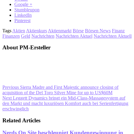
Google +
Stumbleupon
LinkedIn
Pinterest
Tags
Aktien
Aktienkurs
Aktienmarkt
Börse
Börsen News
Finanz
Finanzen
Geld
Nachrichten
Nachrichten Aktuel
Nachrichten Aktuell
About PM-Ersteller
Previous
Sierra Madre and First Majestic announce closing of
acquisition of the Del Toro Silver Mine for up to US$60M
Next
Leggett Dynamics bringt ein Mid-Class-Massagesystem auf
den Markt und macht luxuriösen Komfort auch bei Serienfertigung
erschwinglich
Related Articles
Nerds On Site beschleunigt Kundengewinnung in