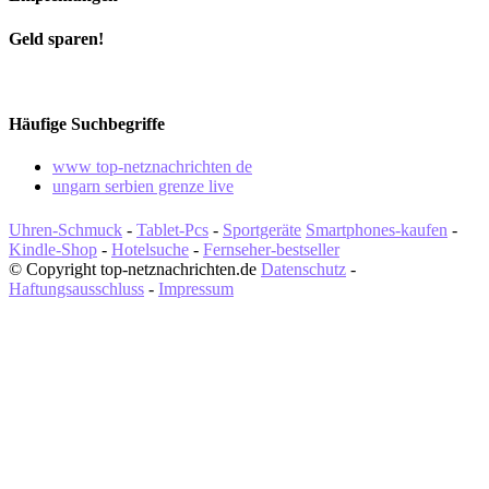
Geld sparen!
Häufige Suchbegriffe
www top-netznachrichten de
ungarn serbien grenze live
Uhren-Schmuck
-
Tablet-Pcs
-
Sportgeräte
Smartphones-kaufen
-
Kindle-Shop
-
Hotelsuche
-
Fernseher-bestseller
© Copyright top-netznachrichten.de
Datenschutz
-
Haftungsausschluss
-
Impressum