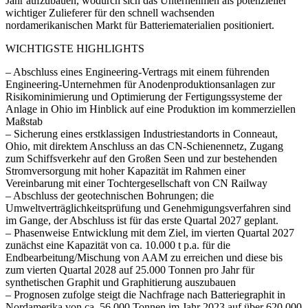
Jahr aufzubauen, wodurch sich das Unternehmen als potenzieller
wichtiger Zulieferer für den schnell wachsenden
nordamerikanischen Markt für Batteriematerialien positioniert.
WICHTIGSTE HIGHLIGHTS
– Abschluss eines Engineering-Vertrags mit einem führenden
Engineering-Unternehmen für Anodenproduktionsanlagen zur
Risikominimierung und Optimierung der Fertigungssysteme der
Anlage in Ohio im Hinblick auf eine Produktion im kommerziellen
Maßstab
– Sicherung eines erstklassigen Industriestandorts in Conneaut,
Ohio, mit direktem Anschluss an das CN-Schienennetz, Zugang
zum Schiffsverkehr auf den Großen Seen und zur bestehenden
Stromversorgung mit hoher Kapazität im Rahmen einer
Vereinbarung mit einer Tochtergesellschaft von CN Railway
– Abschluss der geotechnischen Bohrungen; die
Umweltverträglichkeitsprüfung und Genehmigungsverfahren sind
im Gange, der Abschluss ist für das erste Quartal 2027 geplant.
– Phasenweise Entwicklung mit dem Ziel, im vierten Quartal 2027
zunächst eine Kapazität von ca. 10.000 t p.a. für die
Endbearbeitung/Mischung von AAM zu erreichen und diese bis
zum vierten Quartal 2028 auf 25.000 Tonnen pro Jahr für
synthetischen Graphit und Graphitierung auszubauen
– Prognosen zufolge steigt die Nachfrage nach Batteriegraphit in
Nordamerika von ca. 56.000 Tonnen im Jahr 2023 auf über 620.000