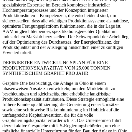
spezialisierte Expertise im Bereich komplexer industrieller
Hochtemperaturprozesse und der Konzeption integrierter
Produktionslinien – Kompetenzen, die entscheidend sind, um
sicherzustellen, dass alle wichtigen Produktionssysteme als nahtlose,
optimierte Fertigungsplattform funktionieren, die in der Lage ist,
AAM in gleichbleibender, spezifikationsgerechter Qualität im
industriellen Maßstab herzustellen. Der Schwerpunkt der Arbeit liegt
auf der Optimierung des Durchsatzes, der Energieeffizienz, der
Produktqualität und der Auslegung hinsichtlich einer zukünftigen
Erweiterbarkeit.
DEFINIERTER ENTWICKLUNGSPLAN FÜR EINE
PRODUKTIONSKAPAZITÄT VON 25.000 TONNEN
SYNTHETISCHEM GRAPHIT PRO JAHR
Graphite One beabsichtigt, die Anlage in Ohio in einem
phasenweisen Ansatz zu entwickeln, um den Markteintritt zu
beschleunigen und gleichzeitig eine erhebliche langfristige
Produktionskapazität aufzubauen. Diese Strategie ermöglicht eine
frühere Kundenqualifizierung, die Generierung erster Umsätze
sowie eine schrittweise Risikominimierung im Hinblick auf die
umfangreiche Kapitalinvestition, die für die volle
Graphitierungskapazität erforderlich ist. Das Unternehmen führt
derzeit aktive Gespräche mit US-Regierungsbehörden, um eine
mögliche finanzielle Unterstützung für den Bau der Anlage in Ohio