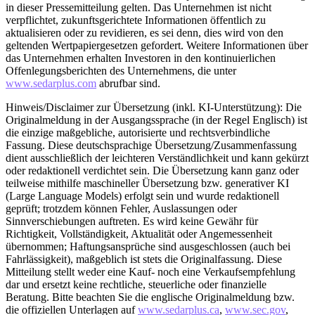
in dieser Pressemitteilung gelten. Das Unternehmen ist nicht
verpflichtet, zukunftsgerichtete Informationen öffentlich zu
aktualisieren oder zu revidieren, es sei denn, dies wird von den
geltenden Wertpapiergesetzen gefordert. Weitere Informationen über
das Unternehmen erhalten Investoren in den kontinuierlichen
Offenlegungsberichten des Unternehmens, die unter
www.sedarplus.com
abrufbar sind.
Hinweis/Disclaimer zur Übersetzung (inkl. KI-Unterstützung): Die
Originalmeldung in der Ausgangssprache (in der Regel Englisch) ist
die einzige maßgebliche, autorisierte und rechtsverbindliche
Fassung. Diese deutschsprachige Übersetzung/Zusammenfassung
dient ausschließlich der leichteren Verständlichkeit und kann gekürzt
oder redaktionell verdichtet sein. Die Übersetzung kann ganz oder
teilweise mithilfe maschineller Übersetzung bzw. generativer KI
(Large Language Models) erfolgt sein und wurde redaktionell
geprüft; trotzdem können Fehler, Auslassungen oder
Sinnverschiebungen auftreten. Es wird keine Gewähr für
Richtigkeit, Vollständigkeit, Aktualität oder Angemessenheit
übernommen; Haftungsansprüche sind ausgeschlossen (auch bei
Fahrlässigkeit), maßgeblich ist stets die Originalfassung. Diese
Mitteilung stellt weder eine Kauf- noch eine Verkaufsempfehlung
dar und ersetzt keine rechtliche, steuerliche oder finanzielle
Beratung. Bitte beachten Sie die englische Originalmeldung bzw.
die offiziellen Unterlagen auf
www.sedarplus.ca
,
www.sec.gov
,