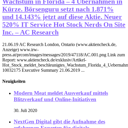
Wachstum in Florida – 4 Übernahmen in
Kürze. Börsenguru setzt nach 1.871%
und 14.143% jetzt auf diese Aktie. Neuer
520% IT Service Hot Stock Nerds On Site
Inc. – AC Research
21.06.19 AC Research London, Ontario (www.aktiencheck.de,
Anzeige) www.irw-
press.at/prcom/images/messages/2019/47118/AC.001.png Link zum
Report: www.aktiencheck.de/exklusiv/Artikel-
Hot_Stock_meldet_beschleunigtes_Wachstum_Florida_4_Uebernahme
10032175 Executive Summary 21.06.2019 ...
Neuigkeiten
Modern Meat meldet Ausverkauf mittels
Blitzverkauf und Online-Initiativen
30. Juli 2020
NextGen Digital gibt die Aufnahme des
erfahrenen Experten für digitale