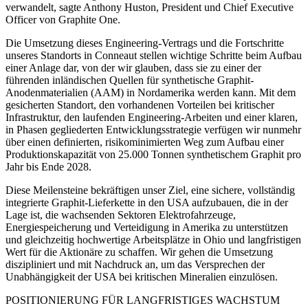
verwandelt, sagte Anthony Huston, President und Chief Executive
Officer von Graphite One.
Die Umsetzung dieses Engineering-Vertrags und die Fortschritte
unseres Standorts in Conneaut stellen wichtige Schritte beim Aufbau
einer Anlage dar, von der wir glauben, dass sie zu einer der
führenden inländischen Quellen für synthetische Graphit-
Anodenmaterialien (AAM) in Nordamerika werden kann. Mit dem
gesicherten Standort, den vorhandenen Vorteilen bei kritischer
Infrastruktur, den laufenden Engineering-Arbeiten und einer klaren,
in Phasen gegliederten Entwicklungsstrategie verfügen wir nunmehr
über einen definierten, risikominimierten Weg zum Aufbau einer
Produktionskapazität von 25.000 Tonnen synthetischem Graphit pro
Jahr bis Ende 2028.
Diese Meilensteine bekräftigen unser Ziel, eine sichere, vollständig
integrierte Graphit-Lieferkette in den USA aufzubauen, die in der
Lage ist, die wachsenden Sektoren Elektrofahrzeuge,
Energiespeicherung und Verteidigung in Amerika zu unterstützen
und gleichzeitig hochwertige Arbeitsplätze in Ohio und langfristigen
Wert für die Aktionäre zu schaffen. Wir gehen die Umsetzung
diszipliniert und mit Nachdruck an, um das Versprechen der
Unabhängigkeit der USA bei kritischen Mineralien einzulösen.
POSITIONIERUNG FÜR LANGFRISTIGES WACHSTUM