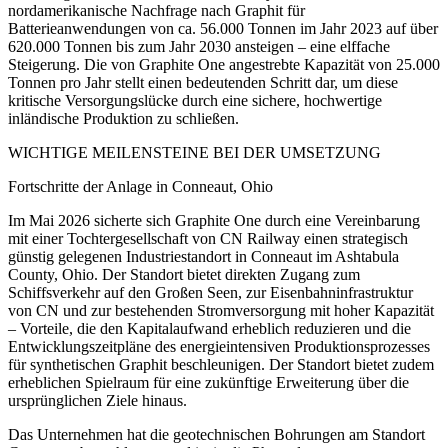
nordamerikanische Nachfrage nach Graphit für
Batterieanwendungen von ca. 56.000 Tonnen im Jahr 2023 auf über
620.000 Tonnen bis zum Jahr 2030 ansteigen – eine elffache
Steigerung. Die von Graphite One angestrebte Kapazität von 25.000
Tonnen pro Jahr stellt einen bedeutenden Schritt dar, um diese
kritische Versorgungslücke durch eine sichere, hochwertige
inländische Produktion zu schließen.
WICHTIGE MEILENSTEINE BEI DER UMSETZUNG
Fortschritte der Anlage in Conneaut, Ohio
Im Mai 2026 sicherte sich Graphite One durch eine Vereinbarung
mit einer Tochtergesellschaft von CN Railway einen strategisch
günstig gelegenen Industriestandort in Conneaut im Ashtabula
County, Ohio. Der Standort bietet direkten Zugang zum
Schiffsverkehr auf den Großen Seen, zur Eisenbahninfrastruktur
von CN und zur bestehenden Stromversorgung mit hoher Kapazität
– Vorteile, die den Kapitalaufwand erheblich reduzieren und die
Entwicklungszeitpläne des energieintensiven Produktionsprozesses
für synthetischen Graphit beschleunigen. Der Standort bietet zudem
erheblichen Spielraum für eine zukünftige Erweiterung über die
ursprünglichen Ziele hinaus.
Das Unternehmen hat die geotechnischen Bohrungen am Standort