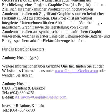
GRAPHITE ONE INC. widmet sich auch weiterhin der
Erschließung seines Projekts Graphite One (das Projekt) mit dem
Ziel, sich als amerikanischer Produzent von hochgradigen
Anodenmaterialien mit Zugriff auf Graphitressourcen heimischer
Herkunft (USA) zu etablieren. Das Projekt ist als vertikal
integriertes Unternehmen für den Abbau und die Verarbeitung von
natürlichem Graphit sowie die Herstellung von aktiven
Anodenmaterialien aus synthetischem und natürlichem Graphit
vorgesehen, welches in erster Linie den Lithium-Ionen-Batterie- und
Energiespeichermarkt für Elektrofahrzeuge beliefert.
Für das Board of Directors
Anthony Huston (gez.)
Weitere Informationen über Graphite One Inc. finden Sie auf der
Website des Unternehmens unter
www.GraphiteOneInc.com
oder
wenden Sie sich an:
Anthony Huston
CEO, President & Direktor
Tel.: (604) 889-4251
E-Mail:
AHuston@GraphiteOneInc.com
Investor Relations Kontakt
Tel.: (604) 684-6730