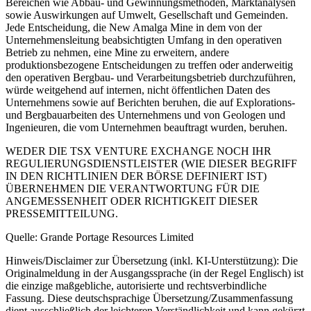
Bereichen wie Abbau- und Gewinnungsmethoden, Marktanalysen
sowie Auswirkungen auf Umwelt, Gesellschaft und Gemeinden.
Jede Entscheidung, die New Amalga Mine in dem von der
Unternehmensleitung beabsichtigten Umfang in den operativen
Betrieb zu nehmen, eine Mine zu erweitern, andere
produktionsbezogene Entscheidungen zu treffen oder anderweitig
den operativen Bergbau- und Verarbeitungsbetrieb durchzuführen,
würde weitgehend auf internen, nicht öffentlichen Daten des
Unternehmens sowie auf Berichten beruhen, die auf Explorations-
und Bergbauarbeiten des Unternehmens und von Geologen und
Ingenieuren, die vom Unternehmen beauftragt wurden, beruhen.
WEDER DIE TSX VENTURE EXCHANGE NOCH IHR
REGULIERUNGSDIENSTLEISTER (WIE DIESER BEGRIFF
IN DEN RICHTLINIEN DER BÖRSE DEFINIERT IST)
ÜBERNEHMEN DIE VERANTWORTUNG FÜR DIE
ANGEMESSENHEIT ODER RICHTIGKEIT DIESER
PRESSEMITTEILUNG.
Quelle: Grande Portage Resources Limited
Hinweis/Disclaimer zur Übersetzung (inkl. KI-Unterstützung): Die
Originalmeldung in der Ausgangssprache (in der Regel Englisch) ist
die einzige maßgebliche, autorisierte und rechtsverbindliche
Fassung. Diese deutschsprachige Übersetzung/Zusammenfassung
dient ausschließlich der leichteren Verständlichkeit und kann gekürzt