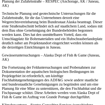
Planung der Zufahrtsstraße – RESPEC (Anchorage, AK / Juneau,
AK)
Technische Planung und geotechnische Untersuchungen für die
Zufahrtsstraße, für die das Unternehmen derzeit eine
Wegerechtsvereinbarung beim Bundesstaat Alaska beantragt. Dieser
erste Straßenabschnitt befindet sich auf staatlichem Land, sodass mit
dem Bau ohne Genehmigung der Bundesbehörden begonnen
werden kann. Dies hat den unmittelbaren Vorteil, dass ein
Umschlagplatz für Bohrmaterialien und ein Hubschrauberlandeplatz
deutlich näher am Projektstandort eingerichtet werden können als
die derzeitigen Einrichtungen in Juneau.
Gewässeruntersuchungen – Alaska Dept of Fish & Game (Juneau,
AK)
Die Fortsetzung der Felduntersuchungen und Probenahmen zur
Dokumentation der aquatischen biologischen Bedingungen im
Projektgebiet ist erforderlich, um künftige
Fischhabitatgenehmigungen des ADF&G sowie andere staatliche
und bundesstaatliche Genehmigungen zu begründen und um eine
Planung für eine Mine zu unterstützen, die den Fischhabitat und die
Fischpassage schützt. Diese Arbeiten werden vom Alaska Dept of
Fish & Game im Auftrag von Grande Portage durchgeführt.
Klimabewertung – Stantec Consulting Services (verschiedene