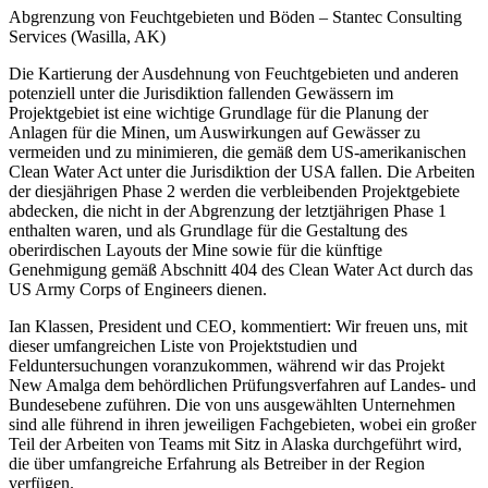
Abgrenzung von Feuchtgebieten und Böden – Stantec Consulting
Services (Wasilla, AK)
Die Kartierung der Ausdehnung von Feuchtgebieten und anderen
potenziell unter die Jurisdiktion fallenden Gewässern im
Projektgebiet ist eine wichtige Grundlage für die Planung der
Anlagen für die Minen, um Auswirkungen auf Gewässer zu
vermeiden und zu minimieren, die gemäß dem US-amerikanischen
Clean Water Act unter die Jurisdiktion der USA fallen. Die Arbeiten
der diesjährigen Phase 2 werden die verbleibenden Projektgebiete
abdecken, die nicht in der Abgrenzung der letztjährigen Phase 1
enthalten waren, und als Grundlage für die Gestaltung des
oberirdischen Layouts der Mine sowie für die künftige
Genehmigung gemäß Abschnitt 404 des Clean Water Act durch das
US Army Corps of Engineers dienen.
Ian Klassen, President und CEO, kommentiert: Wir freuen uns, mit
dieser umfangreichen Liste von Projektstudien und
Felduntersuchungen voranzukommen, während wir das Projekt
New Amalga dem behördlichen Prüfungsverfahren auf Landes- und
Bundesebene zuführen. Die von uns ausgewählten Unternehmen
sind alle führend in ihren jeweiligen Fachgebieten, wobei ein großer
Teil der Arbeiten von Teams mit Sitz in Alaska durchgeführt wird,
die über umfangreiche Erfahrung als Betreiber in der Region
verfügen.