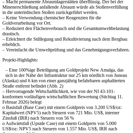
– Macht permanente Abraumlagerstätten überflüssig. Der bei der
Minenerschließung anfallende Abraum würde als Stollenverfüllung
in die unterirdischen Stollen zurückgeführt werden.
– Keine Verwendung chemischer Reagenzien für die
Goldverarbeitung vor Ort.
– Reduziert den Flächenverbrauch und die Gesamtumweltbelastung
drastisch.
– Erleichtert die Stilllegung und Rekultivierung nach dem Bergbau
erheblich.
– Vereinfacht die Umweltprüfung und das Genehmigungsverfahren.
Projekt-Highlights:
– Eine 100%ige Beteiligung am Goldprojekt New Amalga, das
sich in der Nähe der Infrastruktur nur 25 km nördlich von Juneau
(Alaska) und 6 km von einer ganzjährig befahrbaren asphaltierten
Straße entfernt befindet (Abb. 2)
– Hervorragende Wirtschaftlichkeit, wie von der NI 43-101-
konformen vorläufigen wirtschaftlichen Bewertung (Stichtag 11.
Februar 2026) belegt
o Basisfall (Base Case) mit einem Goldpreis von 3.200 US$/oz:
Kapitalwert (NPV5) nach Steuern von 721 Mio. US$, interner
Zinsfuß (IRR) nach Steuern von 56 %
o Aufwärtsfall (Upside Case) mit einem Goldpreis von 5.000
US$/oz: NPV5 nach Steuern von 1.557 Mio. US$, IRR nach