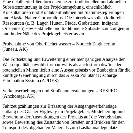
Eine detaillierte Literaturrecherche zur traditionellen und aktuellen
Subsistenznutzung in der Projektumgebung, einschließlich
Konsultationen und Kontaktaufnahmen mit Stammesregierungen
und Alaska Native Corporations. Die Interviews sollen kulturelle
Ressourcen (z. B. Lager, Hütten, Pfade, Grabstätten, indigene
Ortsnamen) sowie aktuelle und traditionelle Subsistenznutzungen im
und in der Nähe des Projektgebiets erfassen.
Probenahme von Oberflächenwasser – Nortech Engineering
(Juneau, AK)
Die Fortsetzung und Erweiterung einer mehrjährigen Analyse der
Wasserqualität sowohl stromaufwärts als auch stromabwärts der
potenziellen Minen liefert eine Ausgangsbasis vor Baubeginn für die
künftige Genehmigung durch das Alaska Pollutant Discharge
Elimination System (APDES).
Verkehrserhebungen und Straßenuntersuchungen – RESPEC
(Anchorage, AK)
Fahrzeugzählungen zur Erfassung der Ausgangsverkehrslage
entlang des Glacier Highway im Projektgebiet, Modellierung und
Bewertung der Auswirkungen des Projekts auf die Verkehrslage
sowie Bewertung des Zustands von Straßen und Brücken für den
Transport des abgebauten Materials zum Lastkahnanlegeplatz.