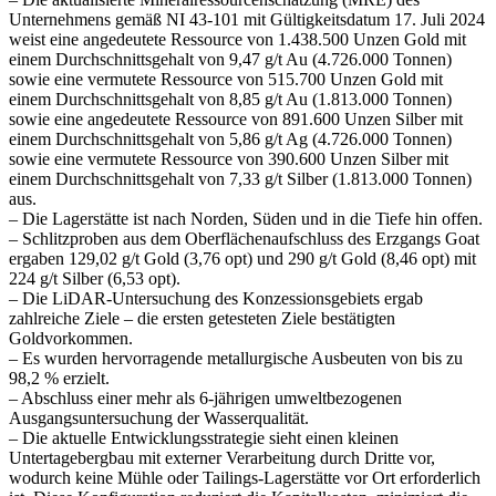
Unternehmens gemäß NI 43-101 mit Gültigkeitsdatum 17. Juli 2024
weist eine angedeutete Ressource von 1.438.500 Unzen Gold mit
einem Durchschnittsgehalt von 9,47 g/t Au (4.726.000 Tonnen)
sowie eine vermutete Ressource von 515.700 Unzen Gold mit
einem Durchschnittsgehalt von 8,85 g/t Au (1.813.000 Tonnen)
sowie eine angedeutete Ressource von 891.600 Unzen Silber mit
einem Durchschnittsgehalt von 5,86 g/t Ag (4.726.000 Tonnen)
sowie eine vermutete Ressource von 390.600 Unzen Silber mit
einem Durchschnittsgehalt von 7,33 g/t Silber (1.813.000 Tonnen)
aus.
– Die Lagerstätte ist nach Norden, Süden und in die Tiefe hin offen.
– Schlitzproben aus dem Oberflächenaufschluss des Erzgangs Goat
ergaben 129,02 g/t Gold (3,76 opt) und 290 g/t Gold (8,46 opt) mit
224 g/t Silber (6,53 opt).
– Die LiDAR-Untersuchung des Konzessionsgebiets ergab
zahlreiche Ziele – die ersten getesteten Ziele bestätigten
Goldvorkommen.
– Es wurden hervorragende metallurgische Ausbeuten von bis zu
98,2 % erzielt.
– Abschluss einer mehr als 6-jährigen umweltbezogenen
Ausgangsuntersuchung der Wasserqualität.
– Die aktuelle Entwicklungsstrategie sieht einen kleinen
Untertagebergbau mit externer Verarbeitung durch Dritte vor,
wodurch keine Mühle oder Tailings-Lagerstätte vor Ort erforderlich