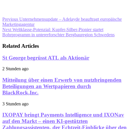
Previous
Unternehmensupdate – Adelayde beauftragt europäische
Marketingagentur
Next
Weltklasse-Potenzial: Kupfer-Silber-Pionier startet
Bohrprogramm in untererforschter Bergbauregion Schwedens
Related Articles
St George begrüsst ATL als Aktionär
2 Stunden ago
Mitteilung über einen Erwerb von nutzbringenden
Beteiligungen an Wertpapieren durch
BlackRock,Inc.
3 Stunden ago
IXOPAY bringt Payments Intelligence und IXONav
auf den Markt – einen KI-gestützten
Zahlungsassistenten, der Echtzeit-Einblicke über den