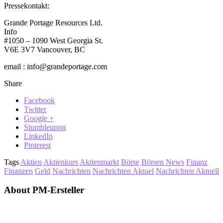
Pressekontakt:
Grande Portage Resources Ltd.
Info
#1050 – 1090 West Georgia St.
V6E 3V7 Vancouver, BC
email : info@grandeportage.com
Share
Facebook
Twitter
Google +
Stumbleupon
LinkedIn
Pinterest
Tags
Aktien
Aktienkurs
Aktienmarkt
Börse
Börsen News
Finanz
Finanzen
Geld
Nachrichten
Nachrichten Aktuel
Nachrichten Aktuell
About PM-Ersteller