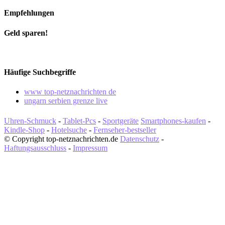
Empfehlungen
Geld sparen!
Häufige Suchbegriffe
www top-netznachrichten de
ungarn serbien grenze live
Uhren-Schmuck
-
Tablet-Pcs
-
Sportgeräte
Smartphones-kaufen
-
Kindle-Shop
-
Hotelsuche
-
Fernseher-bestseller
© Copyright top-netznachrichten.de
Datenschutz
-
Haftungsausschluss
-
Impressum