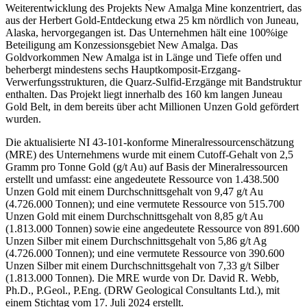
Weiterentwicklung des Projekts New Amalga Mine konzentriert, das
aus der Herbert Gold-Entdeckung etwa 25 km nördlich von Juneau,
Alaska, hervorgegangen ist. Das Unternehmen hält eine 100%ige
Beteiligung am Konzessionsgebiet New Amalga. Das
Goldvorkommen New Amalga ist in Länge und Tiefe offen und
beherbergt mindestens sechs Hauptkomposit-Erzgang-
Verwerfungsstrukturen, die Quarz-Sulfid-Erzgänge mit Bandstruktur
enthalten. Das Projekt liegt innerhalb des 160 km langen Juneau
Gold Belt, in dem bereits über acht Millionen Unzen Gold gefördert
wurden.
Die aktualisierte NI 43-101-konforme Mineralressourcenschätzung
(MRE) des Unternehmens wurde mit einem Cutoff-Gehalt von 2,5
Gramm pro Tonne Gold (g/t Au) auf Basis der Mineralressourcen
erstellt und umfasst: eine angedeutete Ressource von 1.438.500
Unzen Gold mit einem Durchschnittsgehalt von 9,47 g/t Au
(4.726.000 Tonnen); und eine vermutete Ressource von 515.700
Unzen Gold mit einem Durchschnittsgehalt von 8,85 g/t Au
(1.813.000 Tonnen) sowie eine angedeutete Ressource von 891.600
Unzen Silber mit einem Durchschnittsgehalt von 5,86 g/t Ag
(4.726.000 Tonnen); und eine vermutete Ressource von 390.600
Unzen Silber mit einem Durchschnittsgehalt von 7,33 g/t Silber
(1.813.000 Tonnen). Die MRE wurde von Dr. David R. Webb,
Ph.D., P.Geol., P.Eng. (DRW Geological Consultants Ltd.), mit
einem Stichtag vom 17. Juli 2024 erstellt.