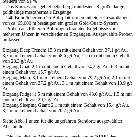
Steuern von 91 %
– Das Konzessionsgebiet beherbergt mindestens 8 große, lange,
goldhaltige mesothermale Erzgänge
– 240 Bohrlöcher von 55 Bohrplattformen mit einer Gesamtlänge
von ca. 65.000 m bestätigen ein großes Gold-Quarz-System
– Proben aus früheren Bohrungen brachten Ergebnisse von
mehreren Unzen in verschiedenen Erzgängen. Ausgewählte Proben
umfassen:
Erzgang Deep Trench: 15,3 m mit einem Gehalt von 37,1 g/t Au,
8,3 m mit einem Gehalt von 58,6 g/t Au, 11,6 m mit einem Gehalt
von 28,3 g/t Au
Erzgang Goat: 2,1 m mit einem Gehalt von 74,2 g/t Au, 6,3 m mit
einem Gehalt von 15,7 g/t Au
Erzgang Main: 3,1 m mit einem Gehalt von 79,2 g/t Au, 2,1 m mit
einem Gehalt von 37,2 g/t Au, 3,1 m mit einem Gehalt von 13,9 g/t
Au
Erzgang Ridge: 1,5 m mit einem Gehalt von 43,0 g/t Au, 1,5 m mit
einem Gehalt von 29,2 g/t Au
Erzgang Sleeping Giant: 2,1 m mit einem Gehalt von 15,4 g/t Au,
3,2 m mit einem Gehalt von 20,7 g/t Au
Siehe Abb. 1 unten für die ungefähren Standorte ausgewählter
Abschnitte.
– Die aktualisierte Mineralressourcenschätzung (MRE) des