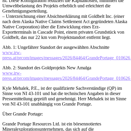
ist. Diese Konfiguration reduziert die Kapitalkosten, minimiert die
Umweltbelastung des Projekts erheblich und erleichtert die
Genehmigungserteilung.
– Unterzeichnung einer Absichtserklärung mit Goldbelt Inc. (einer
nach dem Alaska Native Claims Settlement Act gegründeten Alaska
Native Corporation) über die Entwicklung eines Erz-
Exportterminals in Cascade Point, einem privaten Grundstück von
Goldbelt, das nur 22 km vom Projektstandort entfernt liegt.
Abb. 1: Ungefährer Standort der ausgewählten Abschnitte
www.irw-
press.at/prcom/images/messages/2026/84464/GrandePortage_010
Abb. 2: Standort des Goldprojekts New Amalga
www.irw-
press.at/prcom/images/messages/2026/84464/GrandePortage_010
Kyle Mehalek, P.E., ist der qualifizierte Sachverständige (QP) im
Sinne von NI 43-101 und hat die technischen Angaben in dieser
Pressemitteilung geprüft und genehmigt. Herr Mehalek ist im Sinne
von NI 43-101 unabhängig von Grande Portage.
Über Grande Portage:
Grande Portage Resources Ltd. ist ein börsennotiertes
Mineralexplorationsunternehmen, das sich auf die